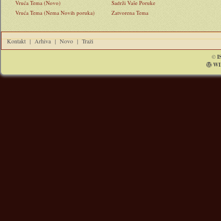
Vruća Tema (Novo)
Sadrži Vaše Poruke
Vruća Tema (Nema Novih poruka)
Zatvorena Tema
Kontakt
|
Arhiva
|
Novo
|
Traži
©
I
WI