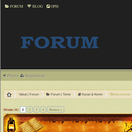
FORUM
BLOG
OPIS
Prijava
Registracija
Vakat | Forum
Forum | Teme
Kuran & Kerim
Macedonian T
Strane (4):
1
2
3
4
Sledeće »