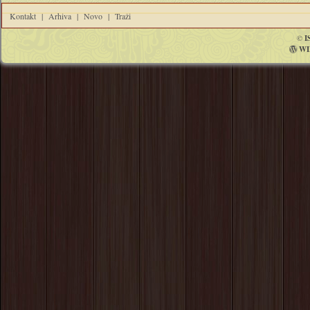
Kontakt
|
Arhiva
|
Novo
|
Traži
©
I
WI