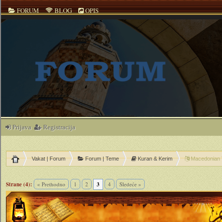
FORUM
BLOG
OPIS
Prijava
Registracija
Vakat | Forum
Forum | Teme
Kuran & Kerim
Macedonian T
Strane (4):
« Prethodno
1
2
3
4
Sledeće »