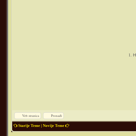
1. 
Veb stranica
Pronađi
Starije Teme
|
Novije Teme