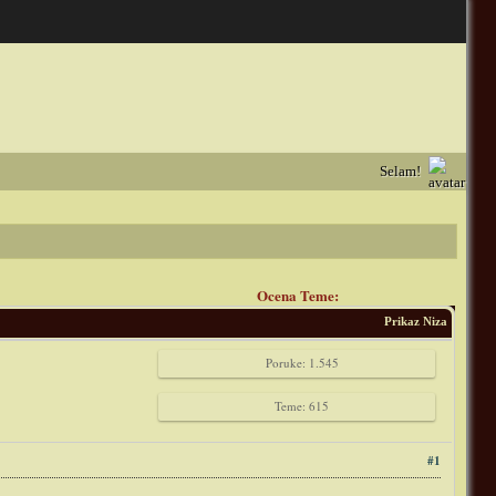
Selam!
Ocena Teme:
Prikaz Niza
Poruke: 1.545
Teme: 615
#1