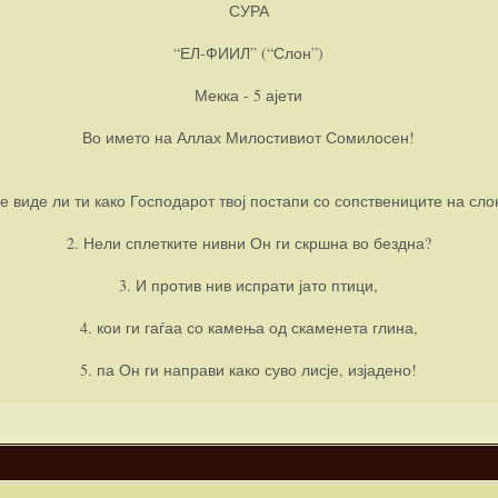
СУРА
“ЕЛ-ФИИЛ” (“Слон”)
Мекка - 5 ајети
Во името на Аллах Милостивиот Сомилосен!
Не виде ли ти како Господарот твој постапи со сопствениците на сло
2. Нели сплетките нивни Он ги скршна во бездна?
3. И против нив испрати јато птици,
4. кои ги гаѓаа со камења од скаменета глина,
5. па Он ги направи како суво лисје, изјадено!