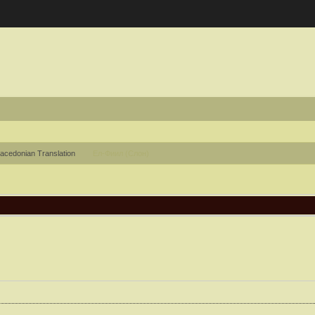
cedonian Translation
Ел-Фиил (Слон)