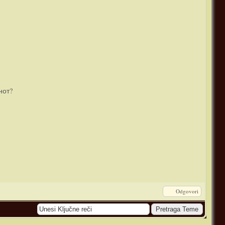
нот?
Odgovori