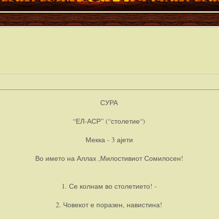
СУРА
“ЕЛ-АСР” (“столетие“)
Мекка - 3 ајети
Во името на Аллах ,Милостивиот Сомилосен!
1. Се колнам во столетието! -
2. Човекот е поразен, навистина!