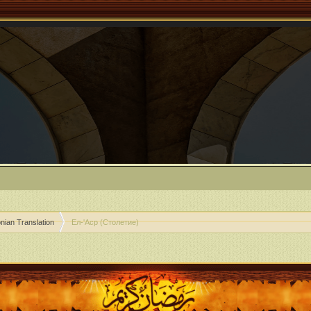
ian Translation
Ел-'Аср (Столетие)