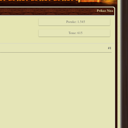
Prikaz Niza
Poruke: 1.545
Teme: 615
#1