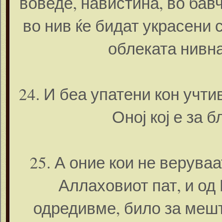
воведе, навистина, во бавч
во нив ќе бидат украсени 
облеката нивна
24. И беа упатени кон учти
Оној кој е за 
25. А оние кои не веруваа
Аллаховиот пат, и од
одредивме, било за мешт