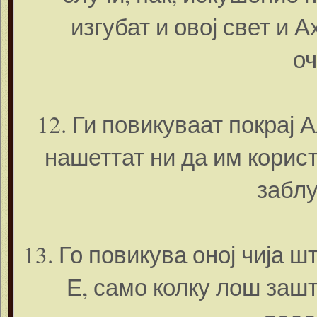
изгубат и овој свет и А
оч
12. Ги повикуваат покрај 
нашеттат ни да им корист
заблу
13. Го повикува оној чија ш
Е, само колку лош зашт