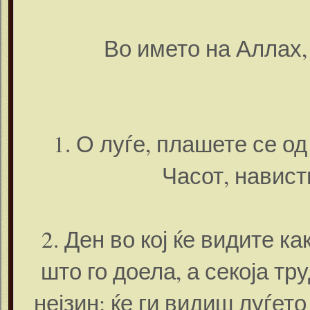
Во името на Аллах
1. О луѓе, плашете се о
Часот, навист
2. Ден во кој ќе видите к
што го доела, а секоја тр
нејзин; ќе ги видиш луѓето