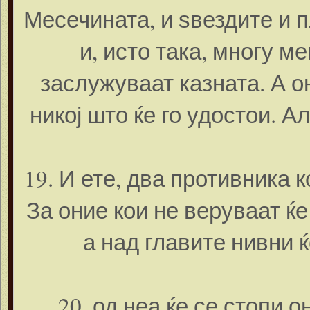
Месечината, и ѕвездите и 
и, исто така, многу ме
заслужуваат казната. А о
никој што ќе го удостои. А
19. И ете, два противника 
За оние кои не веруваат ќ
а над главите нивни 
20. од неа ќе се стопи 