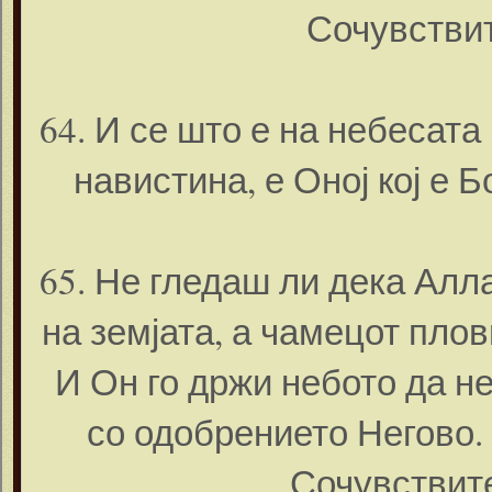
Сочувствит
64. И се што е на небесата
навистина, е Оној кој е 
65. Не гледаш ли дека Алл
на земјата, а чамецот пло
И Он го држи небото да не
со одобрението Негово. 
Сочувствит