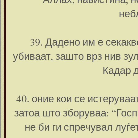
неб
39. Дадено им е секак
убиваат, зашто врз нив зу
Кадар д
40. оние кои се истерува
затоа што зборуваа: “Гос
не би ги спречувал луѓ