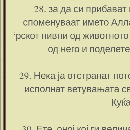
28. за да си прибават 
споменуваат името Алла
‘рскот нивни од животното
од него и поделете
29. Нека ја отстранат пот
исполнат ветувањата св
Куќа
30. Ете, оној кој ги велич