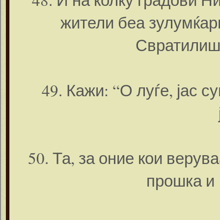
жители беа зулумќари
Свратилишт
49. Кажи: “О луѓе, јас 
50. Та, за оние кои верув
прошка и 