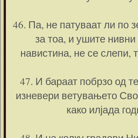
46. Па, не патуваат ли по 
за тоа, и ушите нивни 
навистина, не се слепи, 
47. И бараат побрзо од те
изневери ветувањето Свое
како илјада год
48. И на колку градови Н