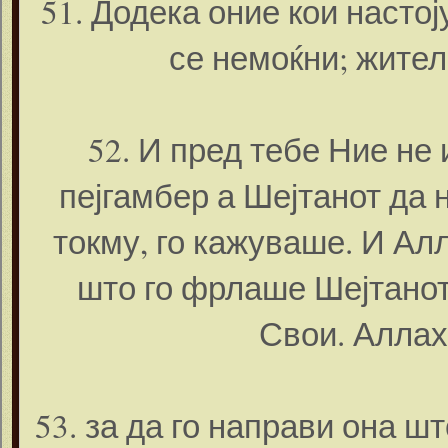
51. Додека оние кои насто
се немоќни; жител
52. И пред тебе Ние не
пејгамбер а Шејтанот да 
токму, го кажуваше. И Ал
што го фрлаше Шејтанот
Свои. Аллах
53. за да го направи она 