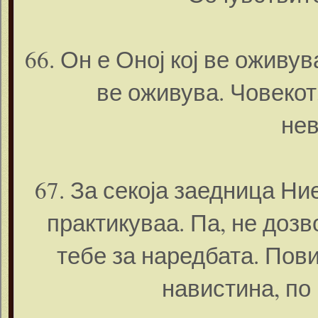
66. Он е Оној кој ве оживув
ве оживува. Човекот
нев
67. За секоја заедница Н
практикуваа. Па, не дозв
тебе за наредбата. Повик
навистина, по