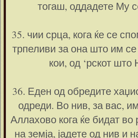
тогаш, оддадете Му с
35. чии срца, кога ќе се сп
трпеливи за она што им се
кои, од ‘рскот што
36. Еден од обредите хаџи
одреди. Во нив, за вас, 
Аллахово кога ќе бидат во 
на земја, јадете од нив и 