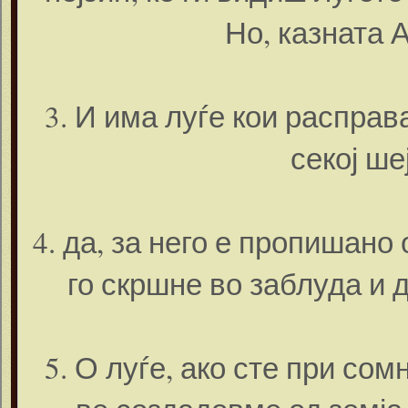
Но, казната 
3. И има луѓе кои расправ
секој ше
4. да, за него е пропишано 
го скршне во заблуда и д
5. О луѓе, ако сте при со