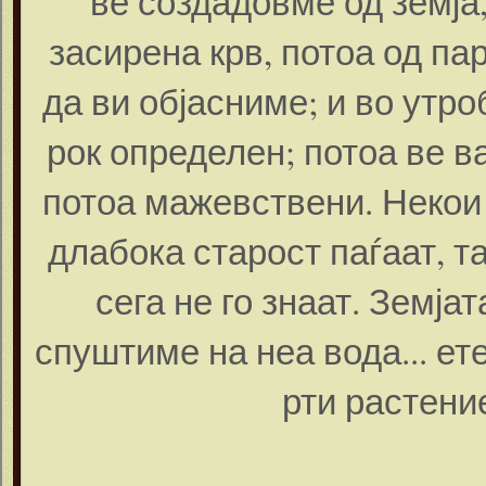
ве создадовме од земја,
засирена крв, потоа од па
да ви објасниме; и во утр
рок определен; потоа ве в
потоа мажевствени. Некои 
длабока старост паѓаат, т
сега не го знаат. Земјат
спуштиме на неа вода... ете,
рти растение