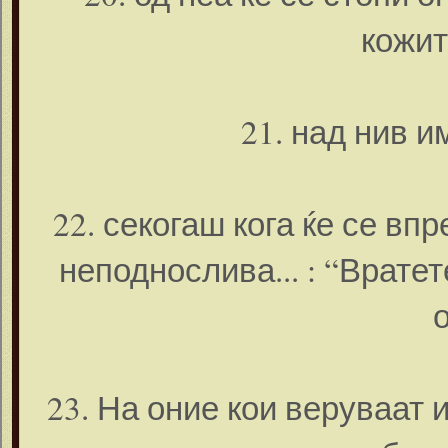
кожит
21. над нив и
22. секогаш кога ќе се вп
неподнослива... : “Вратет
23. На оние кои веруваат 