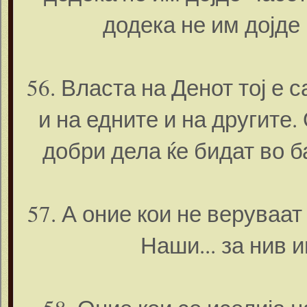
додека не им дојде
56. Власта на Денот тој е
и на едните и на другите.
добри дела ќе бидат во 
57. А оние кои не веруваат
Наши... за нив 