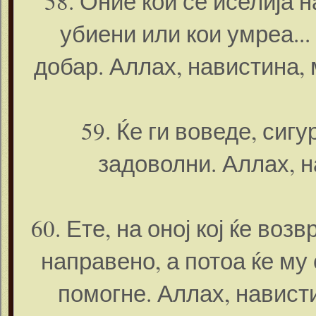
58. Оние кои се иселија 
убиени или кои умреа...
добар. Аллах, навистина,
59. Ќе ги воведе, сигу
задоволни. Аллах, н
60. Ете, на оној кој ќе воз
направено, а потоа ќе му 
помогне. Аллах, навист