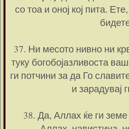
со тоа и оној кој пита. Ет
бидете
37. Ни месото нивно ни кр
туку богобојазливоста ваша
ги потчини за да Го славит
и зарадувај 
38. Да, Аллах ќе ги зем
Аллах, навистина, н