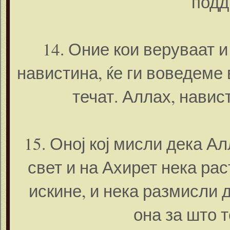
подд
14. Оние кои веруваат и
навистина, ќе ги воведеме 
течат. Аллах, навис
15. Оној кој мисли дека А
свет и на Ахирет нека рас
искине, и нека размисли 
она за што т