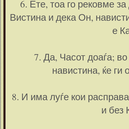
6. Ете, тоа го рековме за
Вистина и дека Он, навист
е К
7. Да, Часот доаѓа; в
навистина, ќе ги
8. И има луѓе кои расправа
и без 