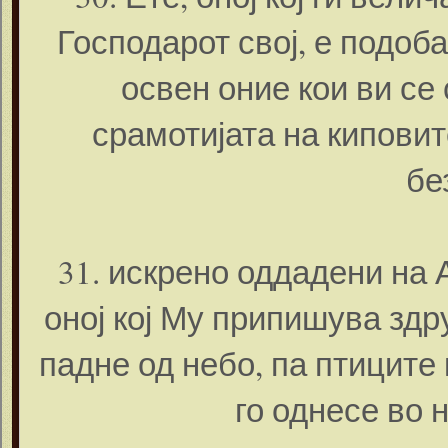
Господарот свој, е подоб
освен оние кои ви се 
срамотијата на киповит
бе
31. искрено оддадени на 
оној кој Му припишува здру
падне од небо, па птиците ќ
го однесе во 