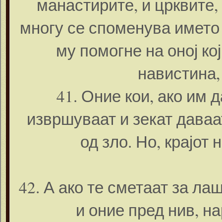
манастирите, и црквите,
многу се споменува името 
му помогне на оној ко
навистина,
41. Оние кои, ако им 
извршуваат и зекат даваа
од зло. Но, крајот 
42. А ако те сметаат за ла
и оние пред нив, н