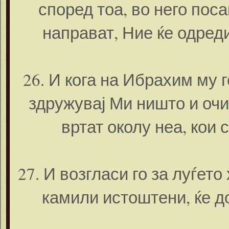
според тоа, во него пос
направат, Ние ќе одреди
26. И кога на Ибрахим му 
здружувај Ми ништо и очис
вртат околу неа, кои с
27. И возгласи го за луѓето
камили истоштени, ќе д