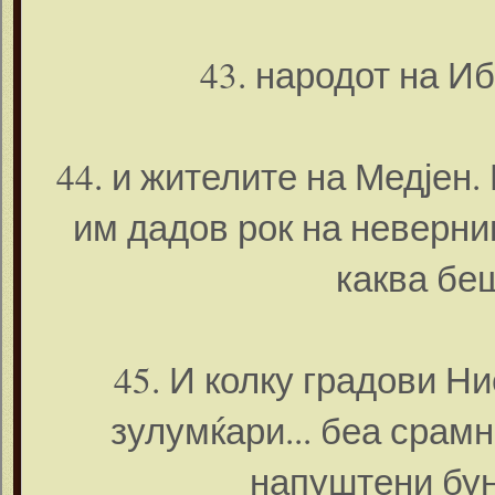
43. народот на И
44. и жителите на Медјен
им дадов рок на неверниц
каква бе
45. И колку градови Н
зулумќари... беа срамн
напуштени бун