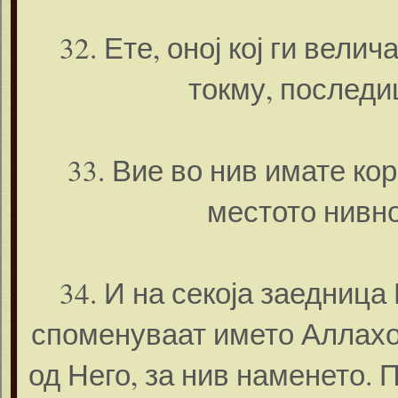
32. Ете, оној кој ги вели
токму, последи
33. Вие во нив имате ко
местото нивно
34. И на секоја заедница
споменуваат името Аллахов
од Него, за нив наменето. 