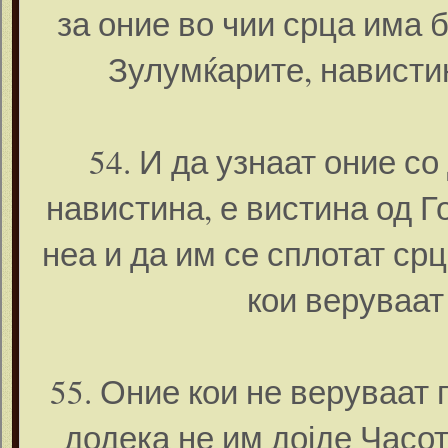
за оние во чии срца има 
Зулумќарите, навистин
54. И да узнаат оние с
навистина, е вистина од Г
неа и да им се сплотат ср
кои веруваат
55. Оние кои не веруваат 
додека не им дојде Часот