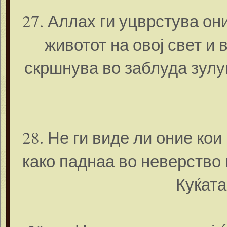
27. Аллах ги уцврстува он
животот на овој свет и 
скршнува во заблуда зулу
28. Не ги виде ли оние ко
како паднаа во неверство 
Куќата