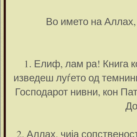
Во името на Аллах
1. Елиф, лам ра! Книга к
изведеш луѓето од темнини
Господарот нивни, кон Па
До
2. Аллах, чија сопственос