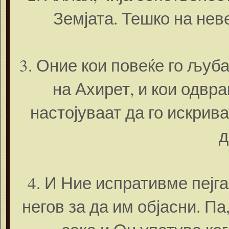
Земјата. Тешко на нев
3. Оние кои повеќе го љуба
на Ахирет, и кои одвра
настојуваат да го искрива
д
4. И Ние испративме пејг
негов за да им објасни. П