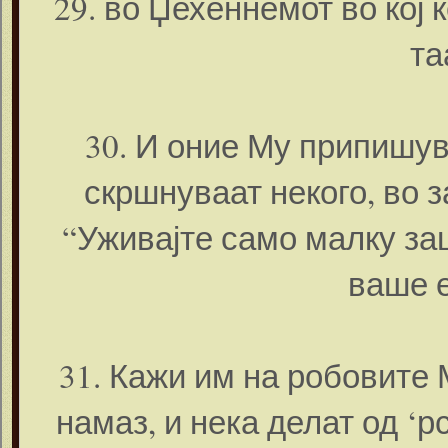
29. во Џехеннемот во кој 
та
30. И оние Му припишув
скршнуваат некого, во з
“Уживајте само малку за
ваше е
31. Кажи им на робовите 
намаз, и нека делат од ‘р