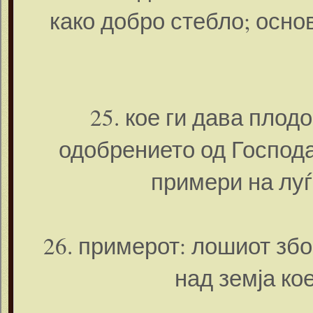
како добро стебло; основ
25. кое ги дава плод
одобрението од Господа
примери на луѓ
26. примерот: лошиот збо
над земја ко