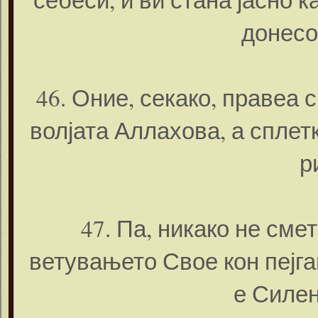
донесо
46. Оние, секако, правеа 
волјата Аллахова, а сплет
р
47. Па, никако не сме
ветувањето Свое кон пејга
е Силен