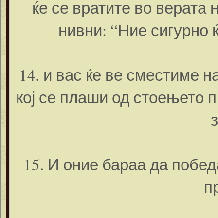
ќе се вратите во верата 
нивни: “Ние сигурно 
14. и вас ќе ве сместиме на
кој се плаши од стоењето п
15. И оние бараа да побед
п