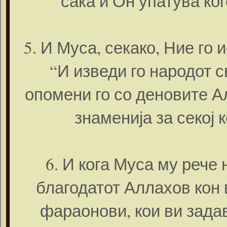
сака и Он упатува ко
5. И Муса, секако, Ние го
“И изведи го народот с
опомени го со деновите А
знаменија за секој 
6. И кога Муса му рече 
благодатот Аллахов кон 
фараонови, кои ви задав