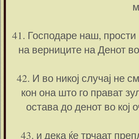
м
41. Господаре наш, прости 
на верниците на Денот во
42. И во никој случај не 
кон она што го прават зу
остава до денот во кој 
43. и дека ќе трчаат пре