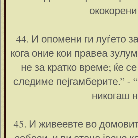
ококорени
44. И опомени ги луѓето за
кога оние кои правеа зулум
не за кратко време; ќе се
следиме пејгамберите.” - 
никогаш н
45. И живеевте во домовит
себеси, и ви стана јасно к