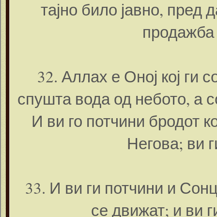
тајно било јавно, пред 
продажба 
32. Аллах е Оној кој ги с
спушта вода од небото, а с
И ви го потчини бродот к
Негова; ви г
33. И ви ги потчини и Со
се движат; и ви г