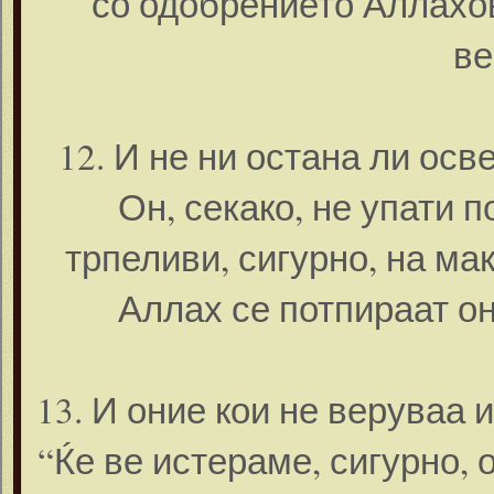
со одобрението Аллахов
ве
12. И не ни остана ли осв
Он, секако, не упати 
трпеливи, сигурно, на мак
Аллах се потпираат он
13. И оние кои не веруваа 
“Ќе ве истераме, сигурно, 