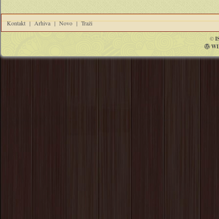
Kontakt
|
Arhiva
|
Novo
|
Traži
©
I
WI