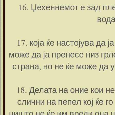
16. Џехеннемот е зад пле
вода
17. која ќе настојува да ј
може да ја пренесе низ грло
страна, но не ќе може да 
18. Делата на оние кои н
слични на пепел кој ќе г
ништо не ќе им вреди она шт