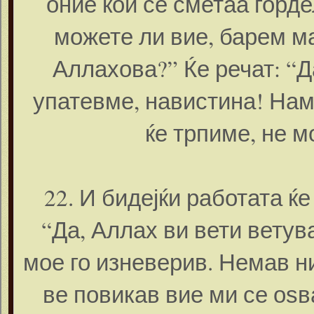
оние кои се сметаа горде
можете ли вие, барем ма
Аллахова?” Ќе речат: “Д
упатевме, навистина! Нам
ќе трпиме, не 
22. И бидејќи работата ќ
“Да, Аллах ви вети ветув
мое го изневерив. Немав н
ве повикав вие ми се оѕва