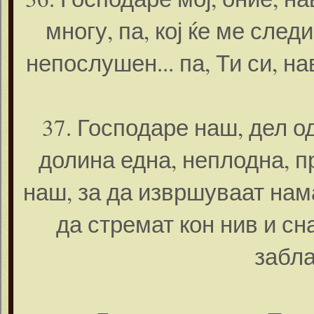
многу, па, кој ќе ме следи 
непослушен... па, Ти си, 
37. Господаре наш, дел о
долина една, неплодна, п
наш, за да извршуваат нам
да стремат кон нив и сн
забла