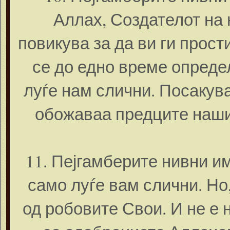
Аллах, Создателот на 
повикува за да ви ги прост
се до едно време опреде
луѓе нам слични. Посакува
обожаваа предците наши..
11. Пејгамберите нивни и
само луѓе вам слични. Но
од робовите Свои. И не е 