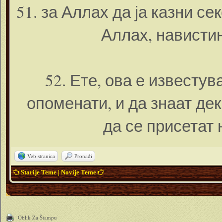
51. за Аллах да ја казни се
Аллах, навистин
52. Ете, ова е известув
опоменати, и да знаат дек
да се присетат
Veb stranica
Pronađi
Starije Teme
|
Novije Teme
Oblik Za Štampu