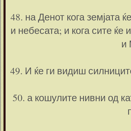
48. на Денот кога земјата ќ
и небесата; и кога сите ќе
и 
49. И ќе ги видиш силницит
50. а кошулите нивни од к