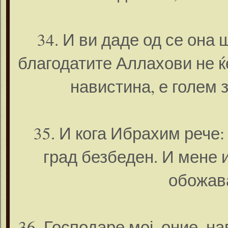
34. И ви даде од се она 
благодатите Аллахови не ќ
навистина, е голем 
35. И кога Ибрахим рече:
град безбеден. И мене 
обожав
36. Господаре мој, оние, н