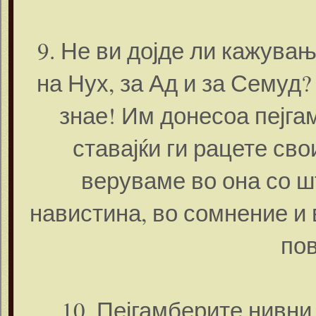
9. Не ви дојде ли кажувањ
на Нух, за Ад и за Семуд?
знае! Им донесоа пејга
ставајќи ги рацете сво
веруваме во она со ш
навистина, во сомнение и 
пов
10. Пејгамберите нивни