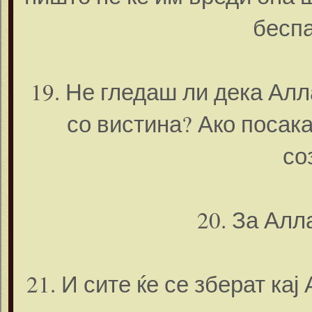
беспа
19. Не гледаш ли дека Алл
со вистина? Ако посака
со
20. За Алл
21. И сите ќе се зберат кај