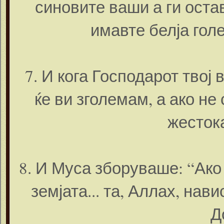
синовите ваши а ги оста
имавте белја гол
7. И кога Господарот твој 
ќе ви зголемам, а ако не 
жесток
8. И Муса зборуваше: “Ако 
земјата... та, Аллах, нав
Д