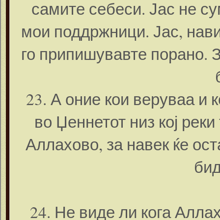
самите себеси. Јас не су
мои поддржници. Јас, нави
го припишувавте порано. З
23. А оние кои веруваа и 
во Џеннетот низ кој реки
Аллахово, за навек ќе ост
бид
24. Не виде ли кога Алла