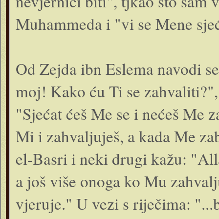
nevjernici biti", tjkao što sam
Muhammeda i "vi se Mene sjeć
Od Zejda ibn Eslema navodi se 
moj! Kako ću Ti se za­hvaliti?
"Sjećat ćeš Me se i nećeš Me z
Mi i zahvaljuješ, a kada Me za
el-Basri i neki drugi kažu: "Al
a još više onoga ko Mu zahvalj
vjeruje." U vezi s riječima: "..