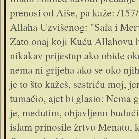
prenosi od Aiše, pa kaže: /157/ O
Allaha Uzvišenog: "Safa i Merv
Zato onaj koji Kuću Allahovu h
nikakav prijestup ako obiđe ok
nema ni grijeha ako se oko njih
je to što kažeš, sestriću moj, je
tumačio, ajet bi glasio: Nema g
je, međutim, objavljeno budući 
islam prinosile žrtvu Menatu, k