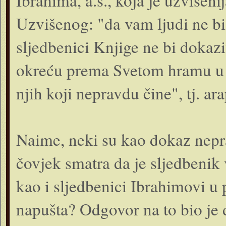
Ibrahima, a.s., koja je uzvišeni
Uzvišenog: "da vam ljudi ne bi 
sljedbenici Knjige ne bi dokazi
okreću prema Svetom hramu u 
njih koji nepravdu čine", tj. a
Naime, neki su kao dokaz neprav
čovjek smatra da je sljedbenik 
kao i sljedbenici Ibrahi­movi u
napušta? Odgovor na to bio je d