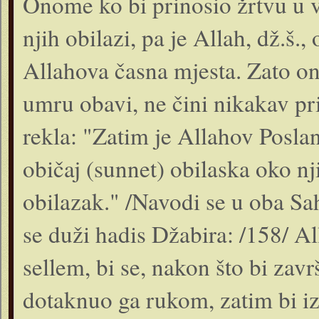
Onome ko bi prino­sio žrtvu u 
njih obilazi, pa je Allah, dž.š.
Allahova časna mjesta. Zato on
umru obavi, ne čini nikakav pri
rekla: "Zatim je Allahov Poslan
običaj (sunnet) obilaska oko nji
obilazak." /Navodi se u oba S
se duži hadis Džabira: /158/ Al
sellem, bi se, nakon što bi zav
dotaknuo ga rukom, zatim bi izi