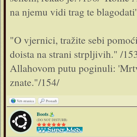
na njemu vidi trag te bla­godati
"O vjernici, tražite sebi pomoći
doista na strani strpljivih." /15
Allahovom putu poginuli: 'Mrtvi 
znate."/154/
Veb stranica
Pronađi
Boots
(DO NOT DISTURB)