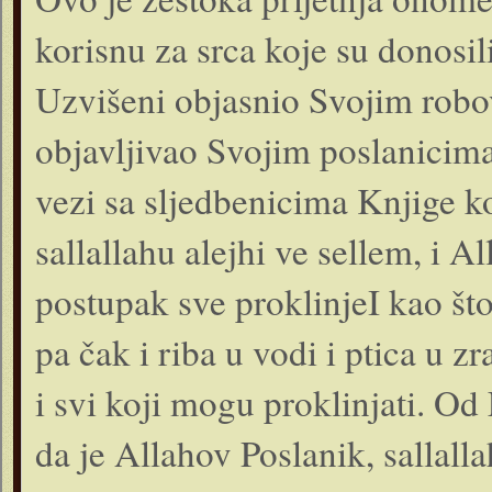
korisnu za srca koje su donosil
Uzvišeni objasnio Svo­jim rob
objavljivao Svojim poslanicima
vezi sa sljedbenicima Knjige k
sallallahu alejhi ve sellem, i A
postupak sve proklinjeI kao što
pa čak i riba u vodi i ptica u z
i svi koji mogu proklinjati. Od
da je Allahov Poslanik, salla­ll