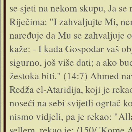
se sjeti na nekom skupu, Ja se 
Riječima: "I zahvaljujte Mi, ne
naređuje da Mu se zahvaljuje o
kaže: - I kada Gospodar vaš ob
sigurno, još više dati; a ako b
žes­toka biti." (14:7) Ahmed n
Redža el-Ataridija, koji je re
noseći na sebi svijetli ogrtač k
nismo vidjeli, pa je rekao: "All
sellem, rekao je: /150/ 'Kome 