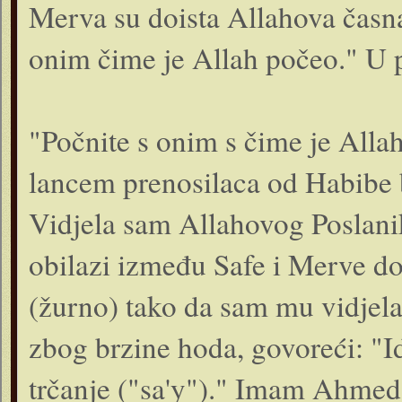
Merva su doista Allahova časna
onim čime je Allah počeo." U p
"Počnite s onim s čime je All
lancem prenosilaca od Habibe b
Vidjela sam Allahovog Poslanika
obilazi između Safe i Merve dok 
(žurno) tako da sam mu vidjela
zbog brzine hoda, govoreći: "Id
trčanje ("sa'y")." Imam Ahmed p