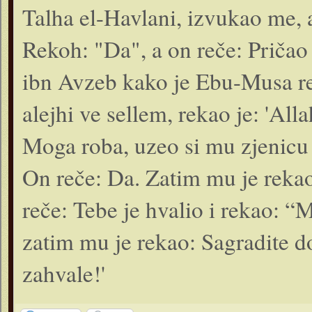
Talha el-Havlani, izvukao me,
Rekoh: "Da", a on reče: Prič
ibn Avzeb kako je Ebu-Musa re
alejhi ve sellem, rekao je: 'All
Moga roba, uzeo si mu zjenicu 
On reče: Da. Zatim mu je rekao:
reče: Tebe je hvalio i rekao: 
zatim mu je rekao: Sag­radite
zahvale!'