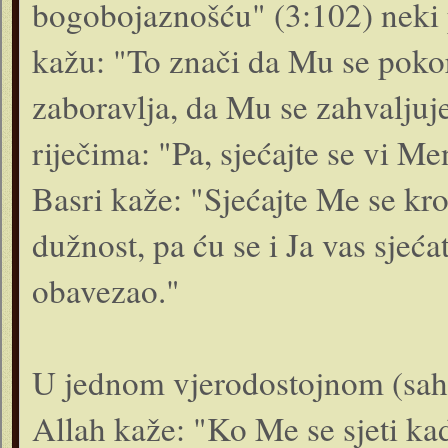
bogobojaznošću" (3:102) neki pr
kažu: "To znači da Mu se pokora
zaboravlja, da Mu se zahvaljuje
riječima: "Pa, sjećajte se vi Men
Basri kaže: "Sjećajte Me se kr
dužnost, pa ću se i Ja vas sje
obavezao."
U jednom vjerodostojnom (sahih
Allah kaže: "Ko Me se sjeti kad