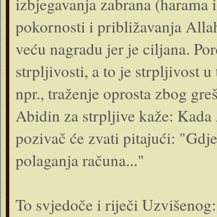
izbjegavanja zabrana (harama i g
pokornosti i približavanja Alla
veću nagradu jer je ciljana. Pore
strpljivosti, a to je strpljivost
npr., traženje oprosta zbog gre
Abidin za strpljive kaže: Kada 
pozivač će zvati pitajući: "Gdje
polaganja računa..."
To svjedoče i riječi Uzvišenog: