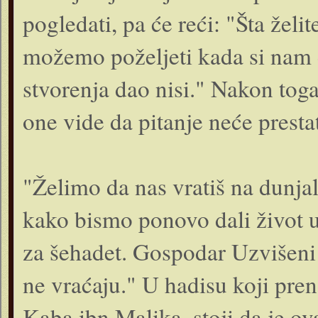
pogledati, pa će reći: "Šta želi
možemo poželjeti kada si nam 
stvorenja dao nisi." Nakon toga
one vide da pitanje neće presta
"Želimo da nas vratiš na dunja
kako bismo ponovo dali život u
za šehadet. Gospodar Uzvišeni 
ne vraćaju." U hadisu koji pr
Kaba ibn Malika, stoji da je ov