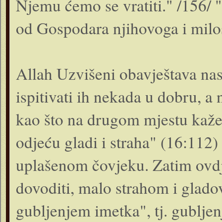
Njemu ćemo se vratiti." /156/ 
od Gospodara njihovoga i milos
Allah Uzvišeni obavještava nas 
ispitivati ih nekada u dobru, a
kao što na drugom mjestu kaže:
odjeću gladi i straha" (16:112)
uplašenom čovjeku. Zatim ovdj
dovoditi, malo stra­hom i glado
gubljenjem imetka", tj. gubljen