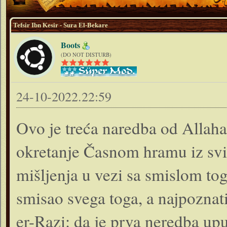
Tefsir Ibn Kesir - Sura El-Bekare
Boots
(DO NOT DISTURB)
24-10-2022.22:59
Ovo je treća naredba od Allah
okretanje Časnom hramu iz svih
mišljenja u vezi sa smislom to
smisao svega toga, a najpoznati
er-Razi: da je prva neredba u