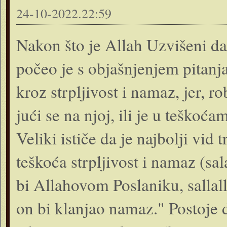
24-10-2022.22:59
Nakon što je Allah Uzvišeni da
počeo je s objašnjenjem pitanja
kroz strpljivost i namaz, jer, ro
jući se na njoj, ili je u teškoća
Veliki ističe da je najbolji vi
teškoća strpljivost i namaz (sa
bi Allaho­vom Poslaniku, sallall
on bi klanjao namaz." Postoje dv