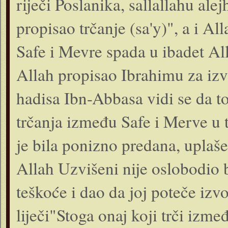
riječi Poslanika, sallallahu alej
propisao trčanje (sa'y)", a i Al
Safe i Mevre spada u ibadet All
Allah propisao Ibrahimu za izv
hadisa Ibn-Abbasa vidi se da to
trčanja između Safe i Merve u
je bila ponizno predana, uplašen
Allah Uzvišeni nije oslobodio 
teškoće i dao da joj poteče izv
liječi"Stoga onaj koji trči izmeđ