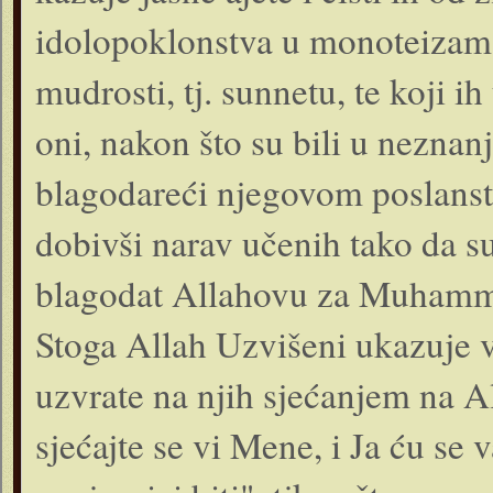
idolopok­lonstva u monoteizam i
mudrosti, tj. sunnetu, te koji i
oni, nakon što su bili u neznanj
blagodareći njegovom poslanstvu,
dobivši narav učenih tako da su 
blagodat Allahovu za Muhamme­
Stoga Allah Uzvišeni ukazuje v
uzvra­te na njih sjećanjem na 
sjećajte se vi Mene, i Ja ću se v