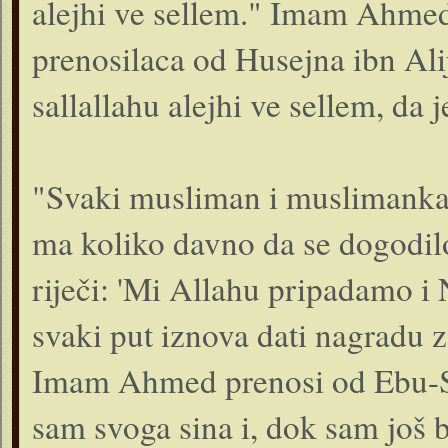
alejhi ve sellem." Imam Ahmed
prenosilaca od Husejna ibn Ali
sallallahu alejhi ve sellem, da 
"Svaki musliman i mus­limanka k
ma koli­ko davno da se dogodil
riječi: 'Mi Allahu pripadamo i 
svaki put iznova dati nagradu za
Imam Ahmed prenosi od Ebu-Si
sam svoga sina i, dok sam još 