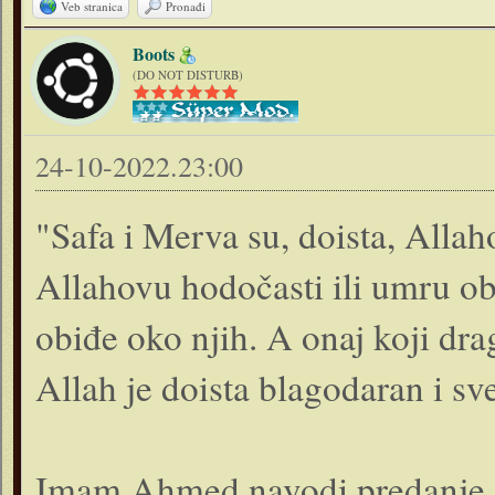
Veb stranica
Pronađi
Boots
(DO NOT DISTURB)
24-10-2022.23:00
"Safa i Merva su, doista, Alla
Allahovu hodočasti ili umru ob
obiđe oko njih. A onaj koji dra
Allah je doista blagodaran i sv
Imam Ahmed navodi predanje s 