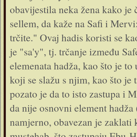
obavijestila neka žena kako je č
sellem, da kaže na Safi i Mervi
trčite." Ovaj hadis koristi se 
je "sa'y", tj. trčanje između S
elemenata hadža, kao što je to
koji se slažu s njim, kao što j
pozato je da to isto zastupa i M
da nije osnovni element hadža (
namjerno, obavezan je zaklati 
mustehab, što zastupaju Ebu-Ha