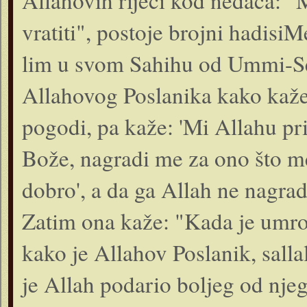
Allahovih riječi kod nedaća: 
vratiti", postoje brojni hadisi
lim u svom Sahihu od Ummi-Sel
Allahovog Poslanika kako kaže
pogodi, pa kaže: 'Mi Allahu p
Bože, nagradi me za ono što me
dobro', a da ga Allah ne nagradi
Zatim ona kaže: "Kada je umro
kako je Allahov Poslanik, salla
je Allah podario boljeg od njeg