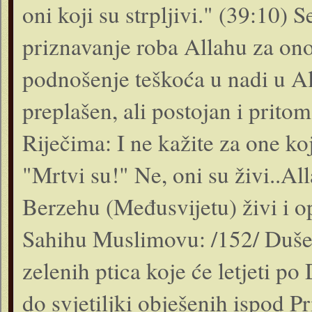
oni koji su strpljivi." (39:10) 
priznavanje roba Allahu za ono
podnošenje teškoća u nadi u Al
preplašen, ali postojan i pritom
Riječima: I ne kažite za one k
"Mrtvi su!" Ne, oni su živi..Al
Berzehu (Međusvijetu) živi i ops
Sahihu Muslimovu: /152/ Duše š
zelenih ptica koje će letjeti p
do svjetiljki obješenih ispod P