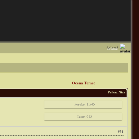
Selam!
Ocena Teme:
Prikaz Niza
Poruke: 1.545
Teme: 615
#31