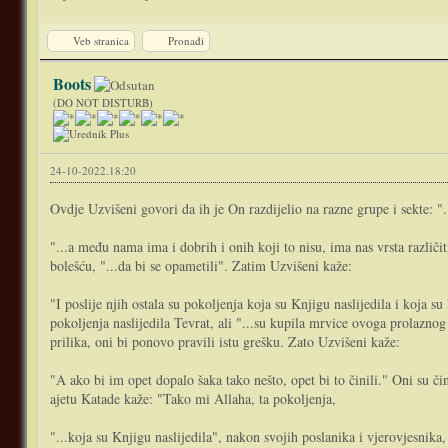
Veb stranica
Pronađi
Boots
(DO NOT DISTURB)
24-10-2022.18:20
Ovdje Uzvišeni govori da ih je On razdijelio na razne grupe i sekte: "..
"...a među nama ima i dobrih i onih koji to nisu, ima nas vrsta različit
bolešću, "...da bi se opametili". Zatim Uzvišeni kaže:
"I poslije njih ostala su pokoljenja koja su Knjigu naslijedila i koja su
pokoljenja naslijedila Tevrat, ali "...su kupila mrvice ovoga prolaznog 
prilika, oni bi ponovo pravili istu grešku. Zato Uzvišeni kaže:
"A ako bi im opet dopalo šaka tako nešto, opet bi to činili." Oni su čin
ajetu Katade kaže: "Tako mi Allaha, ta pokoljenja,
"...koja su Knjigu naslijedila", nakon svojih poslanika i vjerovjesnika