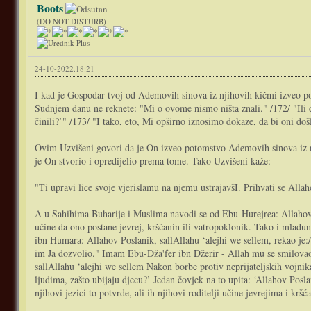
Boots
(DO NOT DISTURB)
24-10-2022.18:21
I kad je Gospodar tvoj od Ademovih sinova iz njihovih kičmi izveo pot
Sudnjem danu ne reknete: "Mi o ovome nismo ništa znali." /172/ "Ili da
činili?’" /173/ "I tako, eto, Mi opširno iznosimo dokaze, da bi oni došl
Ovim Uzvišeni govori da je On izveo potomstvo Ademovih sinova iz nji
je On stvorio i opredijelio prema tome. Tako Uzvišeni kaže:
"Ti upravi lice svoje vjerislamu na njemu ustrajavšI. Prihvati se Allah
A u Sahihima Buharije i Muslima navodi se od Ebu-Hurejrea: Allahov Pos
učine da ono postane jevrej, kršćanin ili vatropoklonik. Tako i mladu
ibn Humara: Allahov Poslanik, sallAllahu ‘alejhi we sellem, rekao je:/
im Ja dozvolio." Imam Ebu-Dža'fer ibn Džerir - Allah mu se smilovao
sallAllahu ‘alejhi we sellem Nakon borbe protiv neprijateljskih vojnika
ljudima, zašto ubijaju djecu?’ Jedan čovjek na to upita: ‘Allahov Po
njihovi jezici to potvrde, ali ih njihovi roditelji učine jevrejima i kršć