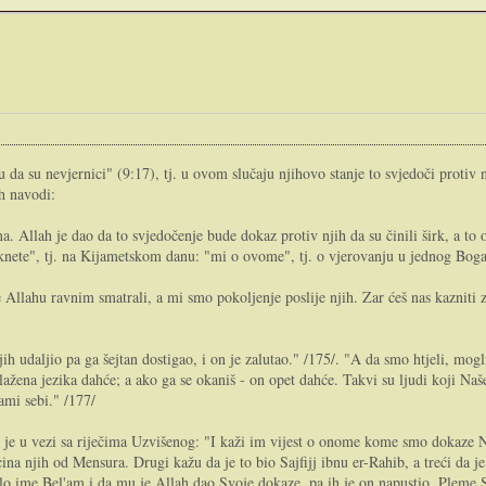
a su nevjernici" (9:17), tj. u ovom slučaju njihovo stanje to svjedoči protiv nji
h navodi:
a. Allah je dao da to svjedočenje bude dokaz protiv njih da su činili širk, a to o
eknete", tj. na Kijametskom danu: "mi o ovome", tj. o vjerovanju u jednog Boga
ge Allahu ravnim smatrali, a mi smo pokoljenje poslije njih. Zar ćeš nas kazniti 
h udaljio pa ga šejtan dostigao, i on je zalutao." /175/. "A da smo htjeli, mogl
plažena jezika dahće; a ako ga se okaniš - on opet dahće. Takvi su ljudi koji Na
ami sebi." /177/
 u vezi sa riječima Uzvišenog: "I kaži im vijest o onome kome smo dokaze Naše
ina njih od Mensura. Drugi kažu da je to bio Sajfijj ibnu er-Rahib, a treći da j
ilo ime Bel'am i da mu je Allah dao Svoje dokaze, pa ih je on napustio. Pleme S