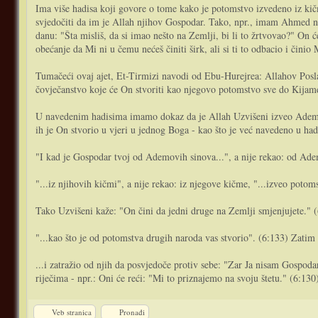
Ima više hadisa koji govore o tome kako je potomstvo izvedeno iz kičm
svjedočiti da im je Allah njihov Gospodar. Tako, npr., imam Ahmed na
danu: "Šta misliš, da si imao nešto na Zemlji, bi li to žrtvovao?" On 
obećanje da Mi ni u čemu nećeš činiti širk, ali si ti to odbacio i činio 
Tumačeći ovaj ajet, Et-Tirmizi navodi od Ebu-Hurejrea: Allahov Poslan
čovječanstvo koje će On stvoriti kao njegovo potomstvo sve do Kijam
U navedenim hadisima imamo dokaz da je Allah Uzvišeni izveo Ademovo
ih je On stvorio u vjeri u jednog Boga - kao što je već navedeno u ha
"I kad je Gospodar tvoj od Ademovih sinova...", a nije rekao: od Ad
"...iz njihovih kičmi", a nije rekao: iz njegove kičme, "...izveo potom
Tako Uzvišeni kaže: "On čini da jedni druge na Zemlji smjenjujete." 
"...kao što je od potomstva drugih naroda vas stvorio". (6:133) Zatim
...i zatražio od njih da posvjedoče protiv sebe: "Zar Ja nisam Gospodar
riječima - npr.: Oni će reći: "Mi to priznajemo na svoju štetu." (6:130
Veb stranica
Pronađi