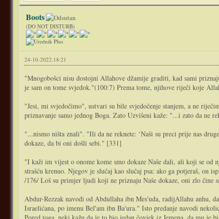
Boots
(DO NOT DISTURB)
24-10-2022.18:21
"Mnogobošci nisu dostojni Allahove džamije graditi, kad sami priznaju d
je sam on tome svjedok."(100:7) Prema tome, njihove riječi koje Alla
"Jesi, mi svjedočimo", ustvari su bile svjedočenje stanjem, a ne riječim
priznavanje samo jednog Boga. Zato Uzvišeni kaže: "...i zato da ne r
"...nismo ništa znali". "Ili da ne reknete: ‘Naši su preci prije nas dru
dokaze, da bi oni došli sebi." [331]
"I kaži im vijest o onome kome smo dokaze Naše dali, ali koji se od nji
strašću krenuo. Njegov je slučaj kao slučaj psa: ako ga potjeraš, on is
/176/ Loš su primjer ljudi koji ne priznaju Naše dokaze, oni zlo čine s
Abdur-Rezzak navodi od Abdullaha ibn Mes'uda, radijAllahu anhu, da je
Israelićana, po imenu Bel'am ibn Ba'ura." Isto predanje navodi nekolic
Pored toga, neki kažu da je to bio jedan čovjek iz Jemena, da mu je b