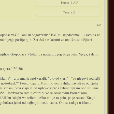
Poruke: 1.545
Teme: 615
#33
podar vaš?" - oni su odgovarali: "Jesi, mi svjedočimo" - i zato da na
oljenje poslije njih. Zar ćeš nas kazniti za ono što su lažljivci
i njihov Gospodar i Vladar, da nema drugog boga osim Njega, i da ih
va vjera."(30:30)
lamu" - a prema drugoj verziji: "u ovoj vjeri" - "pa njegovi roditelji
neki nedostatak?" Pored toga, u Muslimovom Sahihu navodi se od Ijada
e šejtani, odvraćaju ih od njihove vjere i zabranjuju im ono što sam
35/ "Učestvovao sam u četiri bitke sa Allahovim Poslanikom,
lAllahu ‘alejhi we sellem, teško mu je to palo, pa je rekao: ‘Šta je
ogobožaca jedni od najboljih među vama. Oni se rađaju u islamu i