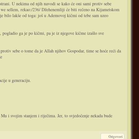
strani. U nekima od njih navodi se kako će oni sami protiv sebe
i we sellem, rekao:/236/ Džehenemliji će biti rečeno na Kijametskom
i je bilo lakše od toga: još u Ademovoj kičmi od tebe sam uzeo
 pogladio ga je po kičmi, pa je iz njegove kičme izašlo sve
rotiv sebe o tome da je Allah njihov Gospodar, time se hoće reći da
že
cije u generaciju.
i Mu i svojim stanjem i riječima. Jer, to svjedočenje nekada bude
Odgovori