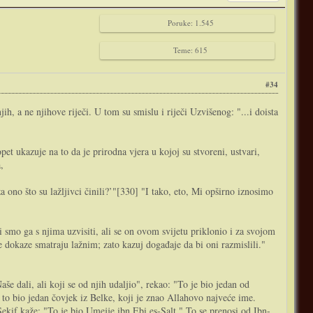
Poruke: 1.545
Teme: 615
#34
h, a ne njihove riječi. U tom su smislu i riječi Uzvišenog: "...i doista
pet ukazuje na to da je prirodna vjera u kojoj su stvoreni, ustvari,
,
za ono što su lažljivci činili?’"[330] "I tako, eto, Mi opširno iznosimo
i smo ga s njima uzvisiti, ali se on ovom svijetu priklonio i za svojom
še dokaze smatraju lažnim; zato kazuj događaje da bi oni razmislili."
 dali, ali koji se od njih udaljio", rekao: "To je bio jedan od
e to bio jedan čovjek iz Belke, koji je znao Allahovo najveće ime.
ekif kaže: "To je bio Umejje ibn Ebi es-Salt." To se prenosi od Ibn-