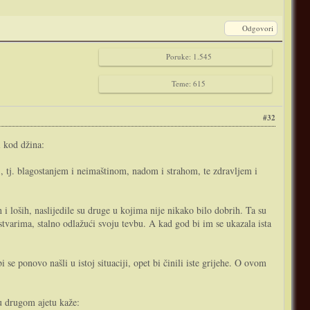
Odgovori
Poruke: 1.545
Teme: 615
#32
i kod džina:
lu", tj. blagostanjem i neimaštinom, nadom i strahom, te zdravljem i
h i loših, naslijedile su druge u kojima nije nikako bilo dobrih. Ta su
m stvarima, stalno odlažući svoju tevbu. A kad god bi im se ukazala ista
 se ponovo našli u istoj situaciji, opet bi činili iste grijehe. O ovom
 u drugom ajetu kaže: