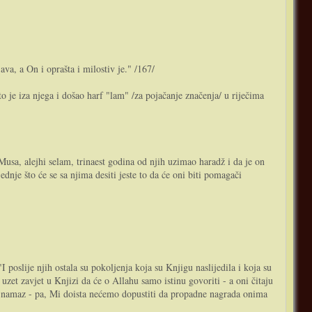
va, a On i oprašta i milostiv je." /167/
to je iza njega i došao harf "lam" /za pojačanje značenja/ u riječima
 Musa, alejhi selam, trinaest godina od njih uzimao haradž i da je on
ednje što će se sa njima desiti jeste to da će oni biti pomagači
I poslije njih ostala su pokoljenja koja su Knjigu naslijedila i koja su
uzet zavjet u Knjizi da će o Allahu samo istinu govoriti - a oni čitaju
jaju namaz - pa, Mi doista nećemo dopustiti da propadne nagrada onima