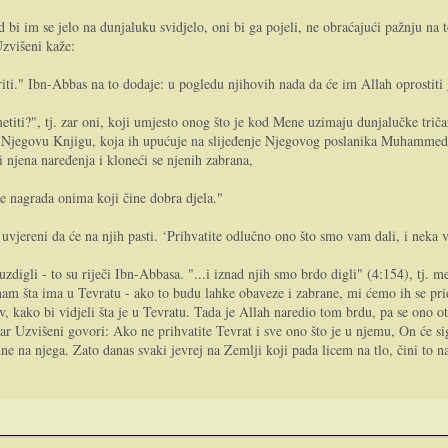
bi im se jelo na dunjaluku svidjelo, oni bi ga pojeli, ne obraćajući pažnju na to
Uzvišeni kaže:
iti." Ibn-Abbas na to dodaje: u pogledu njihovih nada da će im Allah oprostiti 
ametiti?", tj. zar oni, koji umjesto onog što je kod Mene uzimaju dunjalučke trič
 Njegovu Knjigu, koja ih upućuje na slijeđenje Njegovog poslanika Muhammeda, 
ći njena naređenja i kloneći se njenih zabrana,
ne nagrada onima koji čine dobra djela."
 uvjereni da će na njih pasti. ‘Prihvatite odlučno ono što smo vam dali, i neka 
igli - to su riječi Ibn-Abbasa. "...i iznad njih smo brdo digli" (4:154), tj. mel
 nam šta ima u Tevratu - ako to budu lahke obaveze i zabrane, mi ćemo ih se prid
v, kako bi vidjeli šta je u Tevratu. Tada je Allah naredio tom brdu, pa se ono o
 Uzvišeni govori: Ako ne prihvatite Tevrat i sve ono što je u njemu, On će sig
ne na njega. Zato danas svaki jevrej na Zemlji koji pada licem na tlo, čini to 