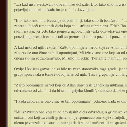
"...a kad nisu svetkovali - one im nisu dolazile. Eto, tako smo ih u isk
pojavljuju u danima kada im je to bilo dozvoljeno.
"Eto, tako smo ih u iskušenje dovodili", tj. tako smo ih iskušavali, ".
zabrana, čineći time ipak djela koja su u suštini zabranjena. Fakih Ib
radili jevreji, jer ćete tako pomoću najobičnijih varki dozvoljavati
pouzdanog prenosioca, a ostali su prenosioci dobro poznati i pouzdani
A kad neki od njih rekoše: "Zašto opominjete narod koji će Allah uniš
zaboraviše ono čime su bili opominjani, Mi izbavismo one koji su od ne
onoga što im se zabranjivalo, Mi smo im rekli: ‘Postanite majmuni pre
Ovdje Uzvišeni govori da su bile tri vrste stanovnika toga grada: jedna 
grupa sprečavala u tome i odvojila se od njih. Treća grupa nije činila g
"Zašto opominjete narod koji će Allah uništiti ili ga teškim mukama
odvraćamo od zla, "...i da bi se oni grijeha klonili", odnosno da bi s
"I kada zaboraviše ono čime su bili opominjani", odnosno kada su oni ko
"Mi izbavismo one koji su od nevaljalih djela odvraćali, a grješnike ka
uništeni oni koji su činili grijehe, a nije spomenuo one koji su šutjeli
ulema je zauzela dva stava o pitanju da li su oni uništeni ili su spašeni