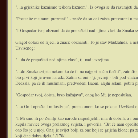
"...a grješnike kaznismo teškom kaznom". Iz ovoga se da razumjeti da 
"Postanite majmuni prezreni!" - znače da su oni zaista pretvoreni u maj
"I Gospodar tvoj obznani da će prepuštati nad njima vlast do Smaka svij
Glagol dolazi od riječi, a znači: obznaniti. To je stav Mudžahida, a ne
Uzvišenog:
"...da će prepuštati nad njima vlast", tj. nad jevrejima
"...do Smaka svijeta nekom ko će ih na najgori način tlačiti", zato što 
bio prvi koji je uveo haradž. Zatim su oni - tj. jevreji - bili pod vlaš
Dedžala, pa će ih muslimani, predvođeni Isaom, alejhi selam, pobiti 
"Gospodar tvoj, doista, brzo kažnjava", onog ko Mu je neposlušan,
"...a On i oprašta i milostiv je", prema onom ko se pokaje. Uzvišeni o
"I Mi smo ih po Zemlji kao narode raspodijelili: ima ih dobrih, a i onih
kupila mrvice ovoga prolaznog svijeta, i govorila: ‘Bit će nam oprošten
ono što je u njoj. Onaj je svijet bolji za one koji se grijeha klone; p
koji čine dobra djela." /170/