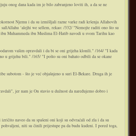
ljuju onog dana kada im je bilo zabranjeno loviti ih, a da se ne
 pokornost Njemu i da su izmišljali razne varke radi kršenja Allahovih
 sallAllahu ‘alejhi we sellem, rekao: /332/ "Nemojte raditi ono što su
hmeda ibn Muhammeda ibn Muslima El-Hatib navodi u svom Tarihu kao
darom vašim opravdali i da bi se oni grijeha klonili." /164/ "I kada
o u grijehu bili." /165/ "I pošto su oni bahato odbili da se okane
 ribe subotom - što je već objašnjeno u suri El-Bekare. Druga ih je
avdali", jer nam je On stavio u dužnost da naređujemo dobro i
izričito naveo da su spašeni oni koji su odvraćali od zla i da su
 pohvaljeni, niti su činili prijestupe pa da budu kuđeni. I pored toga,