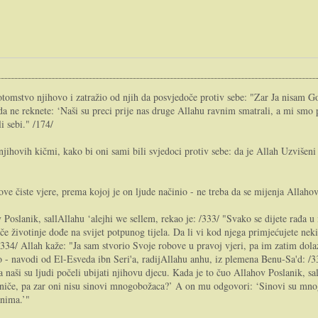
omstvo njihovo i zatražio od njih da posvjedoče protiv sebe: "Zar Ja nisam Gos
 ne reknete: ‘Naši su preci prije nas druge Allahu ravnim smatrali, a mi smo pok
i sebi." /174/
hovih kičmi, kako bi oni sami bili svjedoci protiv sebe: da je Allah Uzvišen
ove čiste vjere, prema kojoj je on ljude načinio - ne treba da se mijenja Allaho
lanik, sallAllahu ‘alejhi we sellem, rekao je: /333/ "Svako se dijete rađa u is
nče životinje dođe na svijet potpunog tijela. Da li vi kod njega primjećujete 
334/ Allah kaže: "Ja sam stvorio Svoje robove u pravoj vjeri, pa im zatim dolaz
 - navodi od El-Esveda ibn Seri'a, radijAllahu anhu, iz plemena Benu-Sa'd: /3
 naši su ljudi počeli ubijati njihovu djecu. Kada je to čuo Allahov Poslanik, sal
slaniče, pa zar oni nisu sinovi mnogobožaca?’ A on mu odgovori: ‘Sinovi su mn
anima.’"