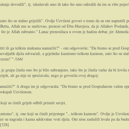
ušenje dovodili", tj. iskušavali smo ih tako što smo odredili da im se ribe pojav
..zato što su stalno griješili". Ovdje Uzvišeni govori o tome da su oni napustili
n-Betta, Allah mu se smilovao, prenosi od Ebu-Hurejrea, da je Allahov Poslanik,
 ono što je Allah zabranio." Lanac prenosilaca u ovom je hadisu dobar, jer A
.
titi ili ga teškim mukama namučiti?" - oni odgovoriše: "Da bismo se pred Gospo
valjalih djela odvraćali, a grješnike kaznismo teškom kaznom, zato što su staln
zreni!’" /166/
je grupa činila ono što je bilo zabranjeno, tako što je činila varke da bi lovila
rijeh, ali ga nije ni sprečavala, nego je govorila ovoj drugoj:
 namučiti?" A druga im je odgovarala: "Da bismo se pred Gospodarom vašim opr
e pokajali Uzvišenom.
ji su činili grijeh odbili primiti savjet,
znismo", tj. one koji su činili prijestupe "...teškom kaznom". Ovdje je Uzvišeni 
, jer su nagrada i kazna adekvatne vrsti djela. Oni nisu zaslužili hvalu pa da budu
.[328]