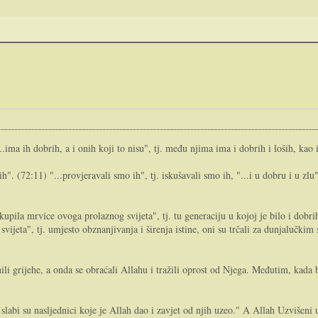
.ima ih dobrih, a i onih koji to nisu", tj. među njima ima i dobrih i loših, kao 
ih". (72:11) "...provjeravali smo ih", tj. iskušavali smo ih, "...i u dobru i u z
 kupila mrvice ovoga prolaznog svijeta", tj. tu generaciju u kojoj je bilo i dobri
svijeta", tj. umjesto obznanjivanja i širenja istine, oni su trčali za dunjalučki
ili grijehe, a onda se obraćali Allahu i tražili oprost od Njega. Međutim, kada bi
, slabi su nasljednici koje je Allah dao i zavjet od njih uzeo." A Allah Uzvišeni