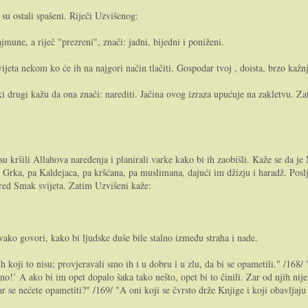
su ostali spašeni. Riječi Uzvišenog:
mune, a riječ "prezreni", znači: jadni, bijedni i poniženi.
eta nekom ko će ih na najgori način tlačiti. Gospodar tvoj , doista, brzo kažnja
ki drugi kažu da ona znači: narediti. Jačina ovog izraza upućuje na zakletvu. Za
su kršili Allahova naređenja i planirali varke kako bi ih zaobišli. Kaže se da je
ću Grka, pa Kaldejaca, pa kršćana, pa muslimana, dajući im džizju i haradž. Poslj
pred Smak svijeta. Zatim Uzvišeni kaže:
vako govori, kako bi ljudske duše bile stalno između straha i nade.
 koji to nisu; provjeravali smo ih i u dobru i u zlu, da bi se opametili." /168/ "
o!’ A ako bi im opet dopalo šaka tako nešto, opet bi to činili. Zar od njih nije 
a zar se nećete opametiti?" /169/ "A oni koji se čvrsto drže Knjige i koji obavl