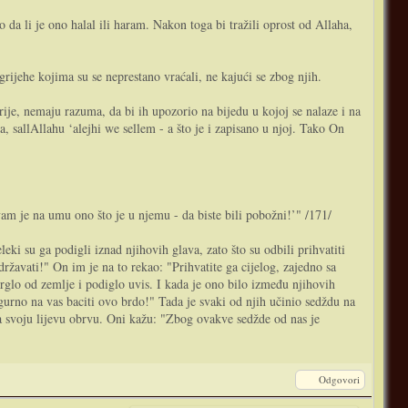
 da li je ono halal ili haram. Nakon toga bi tražili oprost od Allaha,
grijehe kojima su se neprestano vraćali, ne kajući se zbog njih.
arije, nemaju razuma, da bi ih upozorio na bijedu u kojoj se nalaze i na
sallAllahu ‘alejhi we sellem - a što je i zapisano u njoj. Tako On
vam je na umu ono što je u njemu - da biste bili pobožni!’" /171/
eki su ga podigli iznad njihovih glava, zato što su odbili prihvatiti
ržavati!" On im je na to rekao: "Prihvatite ga cijelog, zajedno sa
trglo od zemlje i podiglo uvis. I kada je ono bilo između njihovih
urno na vas baciti ovo brdo!" Tada je svaki od njih učinio sedždu na
na svoju lijevu obrvu. Oni kažu: "Zbog ovakve sedžde od nas je
Odgovori