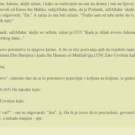
e Adema, alejhi selam, i kako su razdvojeni na one na desnoj i one na lijevoj 
vodi od Enesa ibn Malika, radijAllahu anhu, da je Poslanik, sallAllahu ‘alejh
će odgovoriti: "Da." A zatim će mu biti rečeno: "Tražio sam od tebe nešto što t
Mi širk!"
ik, sallAllahu ‘alejhi we sellem, rekao je:/337/ "Kada je Allah stvorio Adema,
etskog dana..."
 potomstvo iz njegove kičme. A što se tiče pozivanja njih da svjedoče sami p
disima Ebu Hurejrea i Ijada ibn Humara el-Mudžaši'ijja.[329] Zato Uzvišeni ka
ema,
stvo", odnosno dao da se to potomstvo pojavljuje s koljena na koljeno, iz genera
(6:165) On također kaže:
 Uzvišeni kaže:
 vaš?" - oni su odgovarali: "Jesi", tj. On ih je izveo da to posvjedoče, govoreć
), a nekada stanjem - npr.: