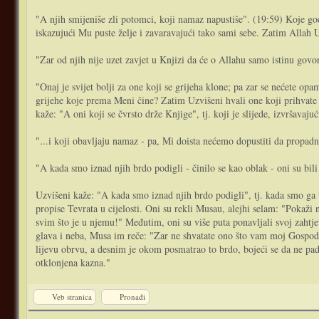
"A njih smijeniše zli potomci, koji namaz napustiše". (19:59) Koje god 
iskazujući Mu puste želje i zavaravajući tako sami sebe. Zatim Allah 
"Zar od njih nije uzet zavjet u Knjizi da će o Allahu samo istinu govor
"Onaj je svijet bolji za one koji se grijeha klone; pa zar se nećete op
grijehe koje prema Meni čine? Zatim Uzvišeni hvali one koji prihvate
kaže: "A oni koji se čvrsto drže Knjige", tj. koji je slijede, izvršavaju
"...i koji obavljaju namaz - pa, Mi doista nećemo dopustiti da propad
"A kada smo iznad njih brdo podigli - činilo se kao oblak - oni su bili
Uzvišeni kaže: "A kada smo iznad njih brdo podigli", tj. kada smo ga uzd
propise Tevrata u cijelosti. Oni su rekli Musau, alejhi selam: "Pokaži
svim što je u njemu!" Međutim, oni su više puta ponavljali svoj zahtje
glava i neba, Musa im reče: "Zar ne shvatate ono što vam moj Gospodar
lijevu obrvu, a desnim je okom posmatrao to brdo, bojeći se da ne pad
otklonjena kazna."
Veb stranica
Pronađi