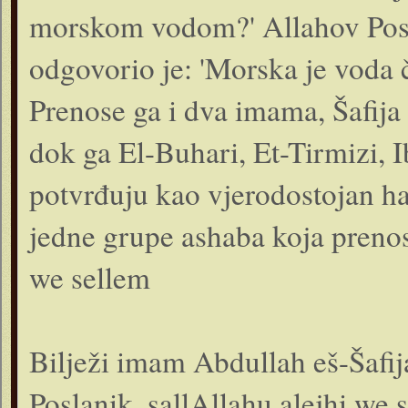
morskom vodom?' Allahov Posla
odgovorio je: 'Morska je voda č
Prenose ga i dva imama, Šafija 
dok ga El-Buhari, Et-Tirmizi, 
potvrđuju kao vjerodostojan ha
jedne grupe ashaba koja prenos
we sellem
Bilježi imam Abdullah eš-Šafi
Poslanik, sallAllahu alejhi we