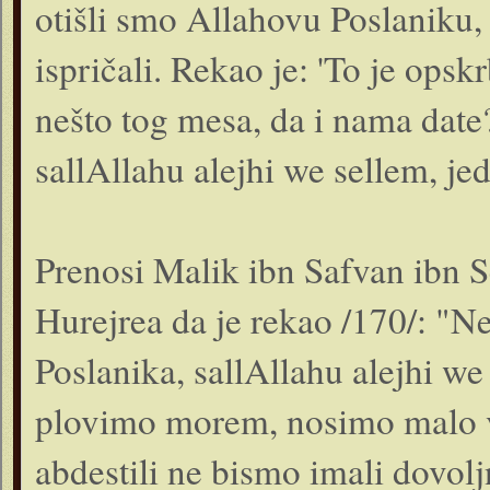
otišli smo Allahovu Poslaniku, 
ispričali. Rekao je: 'To je opsk
nešto tog mesa, da i nama date
sallAllahu alejhi we sellem, je
Prenosi Malik ibn Safvan ibn S
Hurejrea da je rekao /170/: "N
Poslanika, sallAllahu alejhi we
plovimo morem, nosimo malo v
abdestili ne bismo imali dovolj