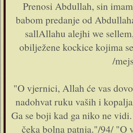
Prenosi Abdullah, sin ima
babom predanje od Abdullaha
sallAllahu alejhi we sellem
obilježene kockice kojima se
/mejs
"O vjernici, Allah će vas dovod
nadohvat ruku vaših i kopalja
Ga se boji kad ga niko ne vidi.
čeka bolna patnja."/94/ "O vj