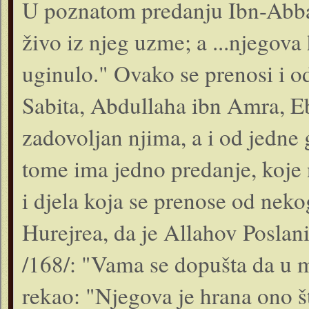
U poznatom predanju Ibn-Abbas
živo iz njeg uzme; a ...njegova
uginulo." Ovako se prenosi i o
Sabita, Abdullaha ibn Amra, Eb
zadovoljan njima, a i od jedne 
tome ima jedno predanje, koje 
i djela koja se prenose od ne
Hurejrea, da je Allahov Poslani
/168/: "Vama se dopušta da u mo
rekao: "Njegova je hrana ono š