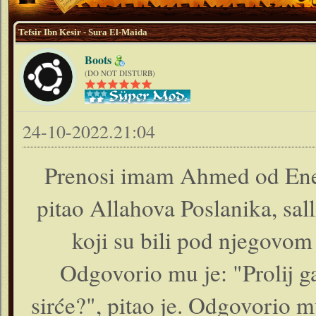
Tefsir Ibn Kesir - Sura El-Maida
Boots
(DO NOT DISTURB)
24-10-2022.21:04
Prenosi imam Ahmed od Enes
pitao Allahova Poslanika, sal
koji su bili pod njegovom z
Odgovorio mu je: "Prolij g
sirće?", pitao je. Odgovorio 