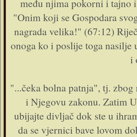
među njima pokorni i tajno i
"Onim koji se Gospodara svoga 
nagrada velika!" (67:12) Rije
onoga ko i poslije toga nasilje
i
"...čeka bolna patnja", tj. zbo
i Njegovu zakonu. Zatim Uz
ubijajte divljač dok ste u ih
da se vjernici bave lovom d