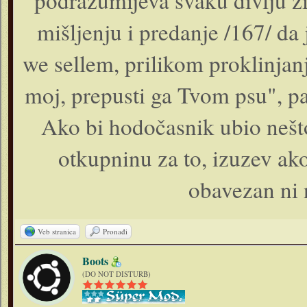
podrazumijeva svaku divlju ž
mišljenju i predanje /167/ da 
we sellem, prilikom proklinja
moj, prepusti ga Tvom psu", pa 
Ako bi hodočasnik ubio nešto
otkupninu za to, izuzev ako
obavezan ni 
Veb stranica
Pronađi
Boots
(DO NOT DISTURB)