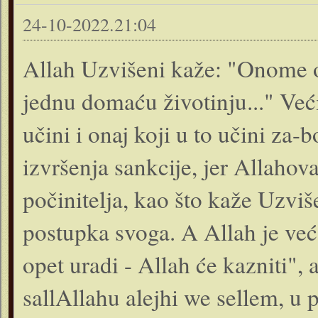
24-10-2022.21:04
Allah Uzvišeni kaže: "Onome o
jednu domaću životinju..." Već
učini i onaj koji u to učini za
izvršenja sankcije, jer Allaho
počinitelja, kao što kaže Uzviše
postupka svoga. A Allah je već 
opet uradi - Allah će kazniti",
sallAllahu alejhi we sellem, u