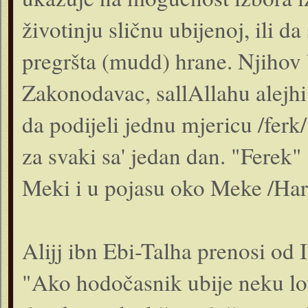
životinju sličnu ubijenoj, ili
pregršta (mudd) hrane. Njihov b
Zakonodavac, sallAllahu alejh
da podijeli jednu mjericu /ferk/ 
za svaki sa' jedan dan. "Ferek" 
Meki i u pojasu oko Meke /Ha
Alijj ibn Ebi-Talha prenosi od
"Ako hodočasnik ubije neku lov