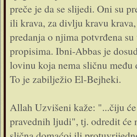
preče je da se slijedi. Oni su p
ili krava, za divlju kravu krava
predanja o njima potvrđena su
propisima. Ibni-Abbas je dosud
lovinu koja nema sličnu među
To je zabilježio El-Bejheki.
Allah Uzvišeni kaže: "...čiju će
pravednih ljudi", tj. odredit će
slična domaćoj ili protuvrijedn