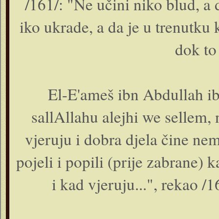
/161/: "Ne učini niko blud, a 
iko ukrade, a da je u trenutku k
dok to 
El-E'ameš ibn Abdullah ib
sallAllahu alejhi we sellem,
vjeruju i dobra djela čine ne
pojeli i popili (prije zabrane)
i kad vjeruju...", rekao /1