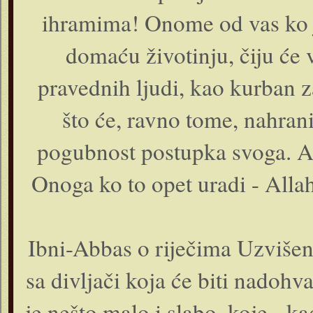
ihramima! Onome od vas ko j
domaću životinju, čiju će v
pravednih ljudi, kao kurban z
što će, ravno tome, nahranit
pogubnost postupka svoga. A A
Onoga ko to opet uradi - Allah 
Ibni-Abbas o riječima Uzvišen
sa divljači koja će biti nadohv
je nešto malo i slabo, koje - kad