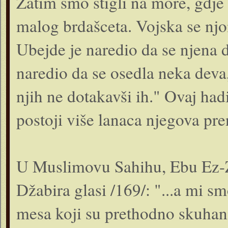
Zatim smo stigli na more, gdje 
malog brdašceta. Vojska se nj
Ubejde je naredio da se njena 
naredio da se osedla neka deva,
njih ne dotakavši ih." Ovaj ha
postoji više lanaca njegova pr
U Muslimovu Sahihu, Ebu Ez-Z
Džabira glasi /169/: "...a mi 
mesa koji su prethodno skuhani