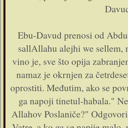
Davud
Ebu-Davud prenosi od Abdull
sallAllahu alejhi we sellem, 
vino je, sve što opija zabranje
namaz je okrnjen za četrdeset
oprostiti. Međutim, ako se povr
ga napoji tinetul-habala." Nek
Allahov Poslaniče?" Odgovorio
Vatre, a ko ga se napije malo, 