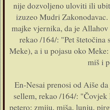
nije dozvoljeno uloviti ili ubi
izuzeo Mudri Zakonodavac. B
majke vjernika, da je Allahov 
rekao /164/: "Pet štetočina
Meke), a i u pojasu oko Meke: 
miš i p
En-Nesai prenosi od Aiše da 
sellem, rekao /164/: "Čovjek
petero: zmiju, miša, lunju, pir