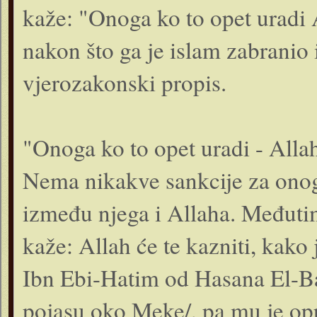
kaže: "Onoga ko to opet uradi Al
nakon što ga je islam zabranio 
vjerozakonski propis.
"Onoga ko to opet uradi - Allah 
Nema nikakve sankcije za onog k
između njega i Allaha. Međutim
kaže: Allah će te kazniti, kako 
Ibn Ebi-Hatim od Hasana El-Bas
pojasu oko Meke/, pa mu je opr