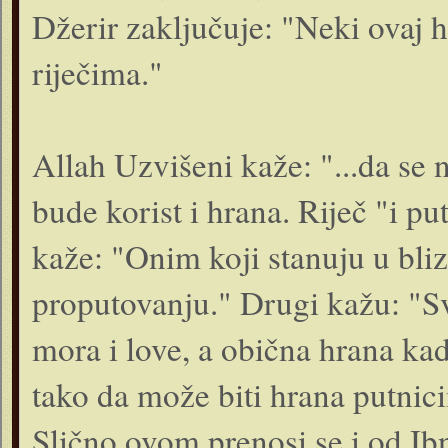
Džerir zaključuje: "Neki ovaj
riječima."
Allah Uzvišeni kaže: "...da se n
bude korist i hrana. Riječ "i pu
kaže: "Onim koji stanuju u bliz
proputovanju." Drugi kažu: "Sv
mora i love, a obična hrana kad 
tako da može biti hrana putnic
Slično ovom prenosi se i od I