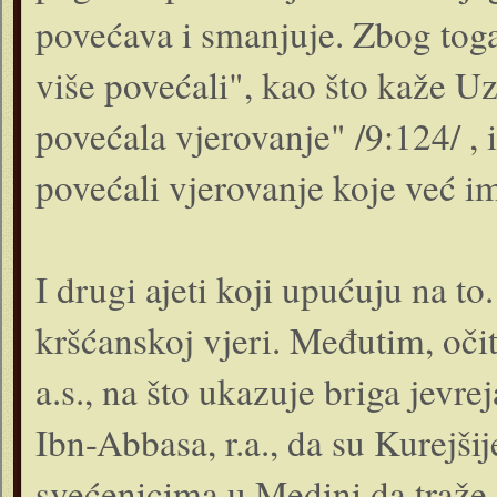
povećava i smanjuje. Zbog tog
više povećali", kao što kaže Uzv
povećala vjerovanje" /9:124/ , i
povećali vjerovanje koje već im
I drugi ajeti koji upućuju na to
kršćanskoj vjeri. Međutim, očit
a.s., na što ukazuje briga jevre
Ibn-Abbasa, r.a., da su Kurejši
svećenicima u Medini da traže 