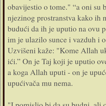
obavijestio o tome." “a oni su bi
njezinog prostranstva kako ih n
budući da ih je uputio na ovu p
im je ulazilo sunce i vazduh i o
Uzvišeni kaže: "Kome Allah uk
ići.” On je Taj koji je uputio 
a koga Allah uputi - on je upuć
upućivača mu nema.
"I pomislio bi da su budni, ali 