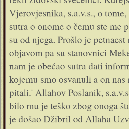
Vjerovjesnika, s.a.v.s., o tome,
sutra o onome o čemu ste me pit
su od njega. Prošlo je petnaest 
objavom pa su stanovnici Mek
nam je obećao sutra dati inform
kojemu smo osvanuli a on nas
pitali.' Allahov Poslanik, s.a.v
bilo mu je teško zbog onoga š
je došao Džibril od Allaha Uzv