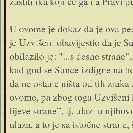
zaštitnika koji će ga na Pravi pu
U ovome je dokaz da je ova peći
je Uzvišeni obavijestio da je Su
obilazilo je: "...s desne strane"
kad god se Sunce izdigne na ho
da ne ostane ništa od tih zraka
ovome, pa zbog toga Uzvišeni ka
lijeve strane”, tj. ulazi u njiho
ulaza, a to je sa istočne strane