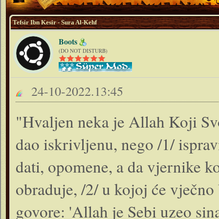
Tefsir Ibn Kesir - Sura Al-Kehf
Boots
(DO NOT DISTURB)
24-10-2022.13:45
"Hvaljen neka je Allah Koji Svo
dao iskrivljenu, nego /1/ ispr
dati, opomene, a da vjernike k
obraduje, /2/ u kojoj će vječno
govore: 'Allah je Sebi uzeo sina