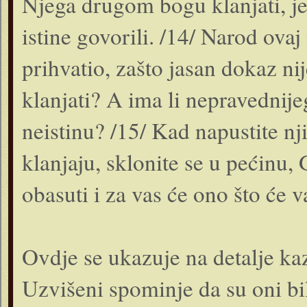
Njega drugom bogu klanjati, je
istine govorili. /14/ Narod ov
prihvatio, zašto jasan dokaz ni
klanjati? A ima li nepravednije
neistinu? /15/ Kad napustite nj
klanjaju, sklonite se u pećinu
obasuti i za vas će ono što će v
Ovdje se ukazuje na detalje ka
Uzvišeni spominje da su oni bil