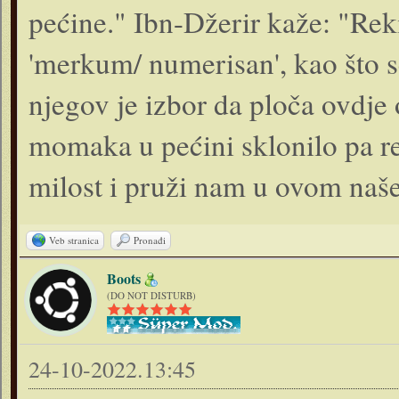
pećine." Ibn-Džerir kaže: "Reki
'merkum/ numerisan', kao što se 
njegov je izbor da ploča ovdje
momaka u pećini sklonilo pa r
milost i pruži nam u ovom naš
Veb stranica
Pronađi
Boots
(DO NOT DISTURB)
24-10-2022.13:45