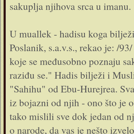
sakuplja njihova srca u imanu.
U muallek - hadisu koga bilježi
Poslanik, s.a.v.s., rekao je: /
koje se međusobno poznaju sak
raziđu se." Hadis bilježi i Mu
"Sahihu" od Ebu-Hurejrea. Svak
iz bojazni od njih - ono što je 
tako mislili sve dok jedan od n
o narode, da vas je nešto izvel