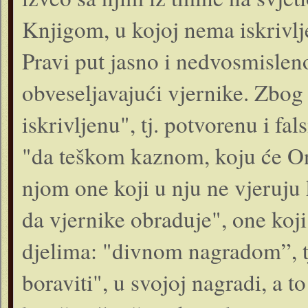
Knjigom, u kojoj nema iskrivlje
Pravi put jasno i nedvosmislen
obveseljavajući vjernike. Zbog 
iskrivljenu", tj. potvorenu i fal
"da teškom kaznom, koju će On
njom one koji u nju ne vjeruju
da vjernike obraduje", one koji
djelima: "divnom nagradom”, t
boraviti", u svojoj nagradi, a 