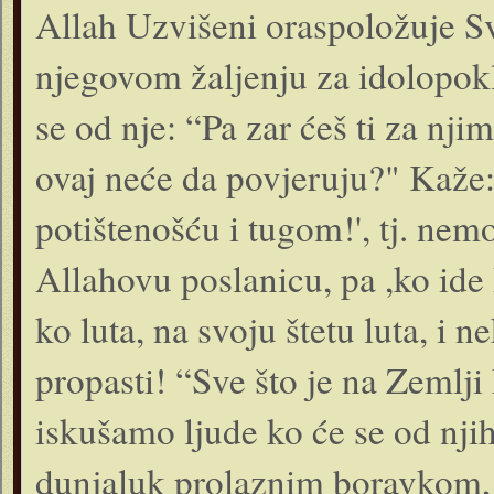
Allah Uzvišeni oraspoložuje Svo
njegovom žaljenju za idolopoklo
se od nje: “Pa zar ćeš ti za nji
ovaj neće da povjeruju?" Kaže
potištenošću i tugom!', tj. nem
Allahovu poslanicu, pa ,ko ide 
ko luta, na svoju štetu luta, i 
propasti! “Sve što je na Zemlji
iskušamo ljude ko će se od njih 
dunjaluk prolaznim boravkom, 