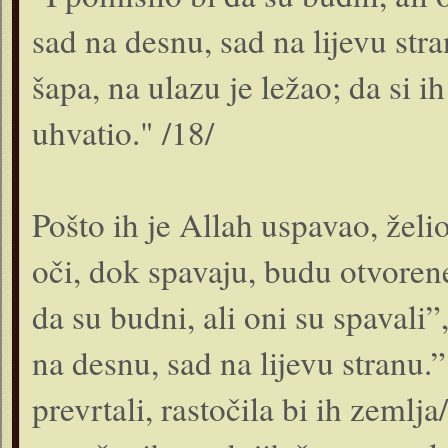
sad na desnu, sad na lijevu str
šapa, na ulazu je ležao; da si ih
uhvatio." /18/
Pošto ih je Allah uspavao, želi
oči, dok spavaju, budu otvorene
da su budni, ali oni su spavali”
na desnu, sad na lijevu stranu.”
prevrtali, rastočila bi ih zemlja/