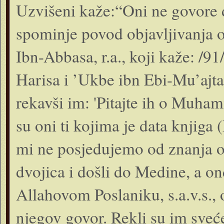
Uzvišeni kaže:“Oni ne govore
spominje povod objavljivanja o
Ibn-Abbasa, r.a., koji kaže: /91
Harisa i ’Ukbe ibn Ebi-Mu’ajt
rekavši im: 'Pitajte ih o Muham
su oni ti kojima je data knjiga 
mi ne posjedujemo od znanja o 
dvojica i došli do Medine, a on
Allahovom Poslaniku, s.a.v.s., 
njegov govor. Rekli su im svećen