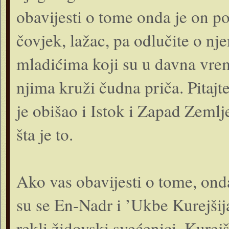
obavijesti o tome onda je on p
čovjek, lažac, pa odlučite o nj
mladićima koji su u davna vremen
njima kruži čudna priča. Pitajt
je obišao i Istok i Zapad Zemlje,
šta je to.
Ako vas obavijesti o tome, onda 
su se En-Nadr i ’Ukbe Kurejšija
rekli židovski svećenici. Kurejši