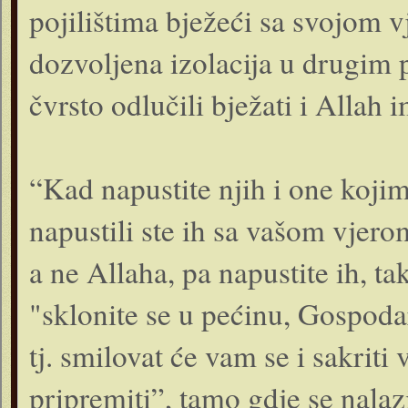
pojilištima bježeći sa svojom v
dozvoljena izolacija u drugim p
čvrsto odlučili bježati i Allah 
“Kad napustite njih i one kojima
napustili ste ih sa vašom vje
a ne Allaha, pa napustite ih, ta
"sklonite se u pećinu, Gospoda
tj. smilovat će vam se i sakriti
pripremiti”, tamo gdje se nalazi