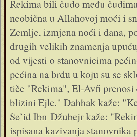
Rekima bili čudo među čudima N
neobična u Allahovoj moći i sn
Zemlje, izmjena noći i dana, po
drugih velikih znamenja upuću
od vijesti o stanovnicima pećine
pećina na brdu u koju su se skl
tiče "Rekima", El-Avfi prenosi 
blizini Ejle." Dahhak kaže: "Ke
Se’id Ibn-Džubejr kaže: "Reki
ispisana kazivanja stanovnika pe