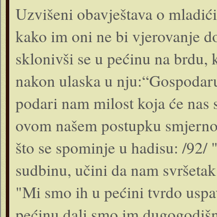
Uzvišeni obavještava o mladići
kako im oni ne bi vjerovanje do
sklonivši se u pećinu na brdu, k
nakon ulaska u nju:“Gospodaru 
podari nam milost koja će nas 
ovom našem postupku smjernost"
što se spominje u hadisu: /92/
sudbinu, učini da nam svršetak
"Mi smo ih u pećini tvrdo uspav
pećinu dali smo im dugogodišnji