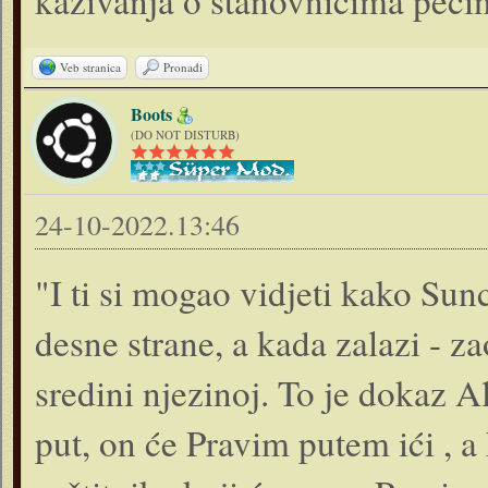
kazivanja o stanovnicima peći
Veb stranica
Pronađi
Boots
(DO NOT DISTURB)
24-10-2022.13:46
"I ti si mogao vidjeti kako Sunc
desne strane, a kada zalazi - zao
sredini njezinoj. To je dokaz 
put, on će Pravim putem ići , a