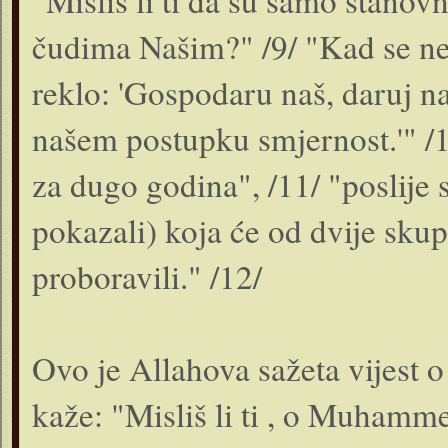
"Misliš li ti da su samo stanov
čudima Našim?" /9/ "Kad se ne
reklo: 'Gospodaru naš, daruj 
našem postupku smjernost.'" /1
za dugo godina", /11/ "poslije
pokazali) koja će od dvije skup
proboravili." /12/
Ovo je Allahova sažeta vijest 
kaže: "Misliš li ti , o Muhamm