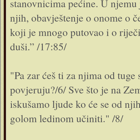
stanovnicima pećine. U njemu 
njih, obavještenje o onome o č
koji je mnogo putovao i o riječ
duši.” /17:85/
"Pa zar ćeš ti za njima od tuge
povjeruju?/6/ Sve što je na Zem
iskušamo ljude ko će se od njih
golom ledinom učiniti." /8/