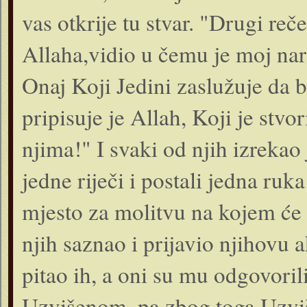
vas otkrije tu stvar. "Drugi reč
Allaha,vidio u čemu je moj nar
Onaj Koji Jedini zaslužuje da 
pripisuje je Allah, Koji je stvo
njima!" I svaki od njih izrekao 
jedne riječi i postali jedna ruk
mjesto za molitvu na kojem će 
njih saznao i prijavio njihovu a
pitao ih, a oni su mu odgovoril
Uzvišenom, pa zbog toga Uzviše