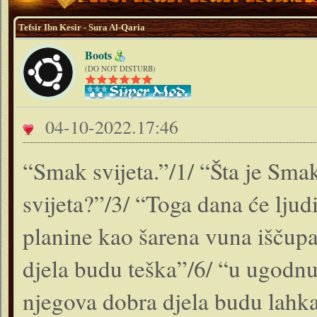
Tefsir Ibn Kesir - Sura Al-Qaria
Boots
(DO NOT DISTURB)
04-10-2022.17:46
“Smak svijeta.”/1/ “Šta je Smak
svijeta?”/3/ “Toga dana će ljudi 
planine kao šarena vuna iščup
djela budu teška”/6/ “u ugodnu 
njegova dobra djela budu lahka