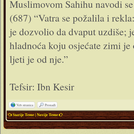
Muslimovom Sahihu navodi se da
(687) “Vatra se požalila i rekl
je dozvolio da dvaput uzdiše; 
hladnoća koju osjećate zimi je 
ljeti je od nje.”
Tefsir: Ibn Kesir
Veb stranica
Pronađi
Starije Teme
|
Novije Teme