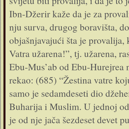
svijetu biti provalija, i da je
Ibn-Džerir kaže da je za proval
nju surva, drugog boravišta, do
objašnjavajući šta je provalija, 
Vatra užarena!”, tj. užarena, r
Ebu-Mus’ab od Ebu-Hurejrea nav
rekao: (685) “Žestina vatre koj
samo je sedamdeseti dio džehe
Buharija i Muslim. U jednoj od
je od nje jača šezdeset devet p