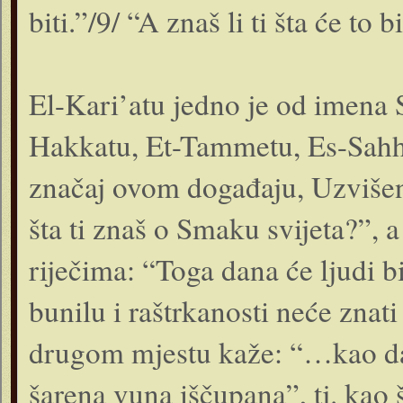
biti.”/9/ “A znaš li ti šta će to
El-Kari’atu jedno je od imena S
Hakkatu, Et-Tammetu, Es-Sahhatu
značaj ovom događaju, Uzvišeni
šta ti znaš o Smaku svijeta?”, 
riječima: “Toga dana će ljudi bit
bunilu i raštrkanosti neće znati
drugom mjestu kaže: “…kao da
šarena vuna iščupana”, tj. kao 