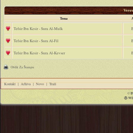
Vero
Tema
Tefsir Ibn Kesir - Sura Al-Mulk
B
Tefsir Ibn Kesir - Sura Al-Fil
B
Tefsir Ibn Kesir - Sura Al-Kevser
B
Oblik Za Štampu
Kontakt
|
Arhiva
|
Novo
|
Traži
©
I
WI