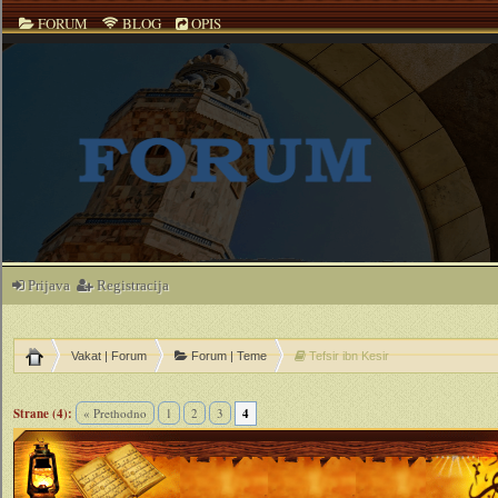
FORUM
BLOG
OPIS
Prijava
Registracija
Vakat | Forum
Forum | Teme
Tefsir ibn Kesir
Strane (4):
« Prethodno
1
2
3
4