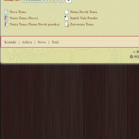
Nova Tema
Nema Novih Tema
Vruća Tema (Novo)
Sadrži Vaše Poruke
Vruća Tema (Nema Novih poruka)
Zatvorena Tema
Kontakt
|
Arhiva
|
Novo
|
Traži
©
I
WI