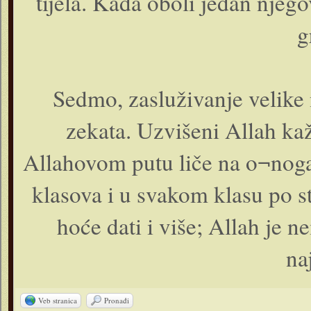
tijela. Kada oboli jedan njegov
g
Sedmo, zasluživanje velike
zekata. Uzvišeni Allah kaž
Allahovom putu liče na o¬noga
klasova i u svakom klasu po 
hoće dati i više; Allah je n
na
Veb stranica
Pronađi