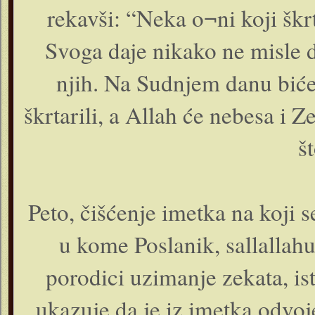
rekavši: “Neka o¬ni koji škr
Svoga daje nikako ne misle da
njih. Na Sudnjem danu biće
škrtarili, a Allah će nebesa i 
š
Peto, čišćenje imetka na koji 
u kome Poslanik, sallallahu
porodici uzimanje zekata, ist
ukazuje da je iz imetka odvo