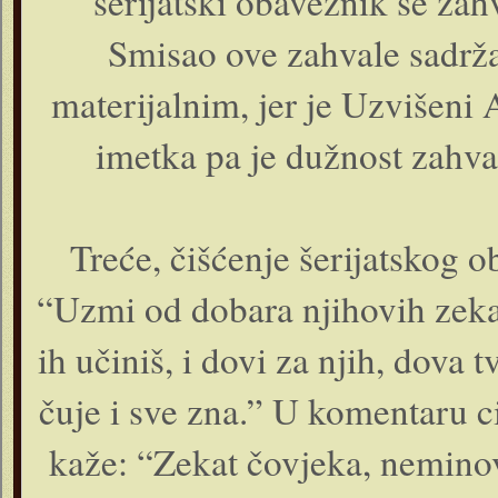
šerijatski obaveznik se za
Smisao ove zahvale sadrža
materijalnim, jer je Uzvišeni 
imetka pa je dužnost zahva
Treće, čišćenje šerijatskog 
“Uzmi od dobara njihovih zekat
ih učiniš, i dovi za njih, dova t
čuje i sve zna.” U komentaru ci
kaže: “Zekat čovjeka, neminov