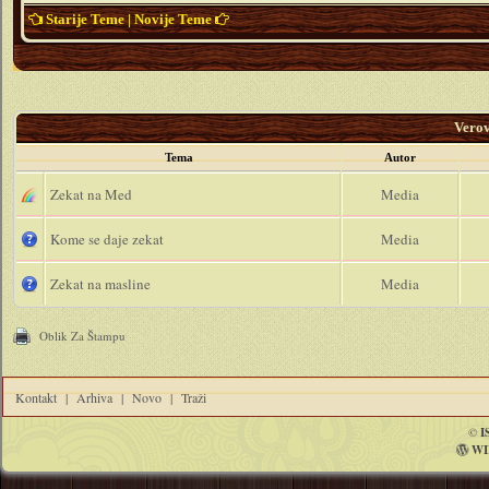
Starije Teme
|
Novije Teme
Vero
Tema
Autor
Zekat na Med
Media
Kome se daje zekat
Media
Zekat na masline
Media
Oblik Za Štampu
Kontakt
|
Arhiva
|
Novo
|
Traži
©
I
WI