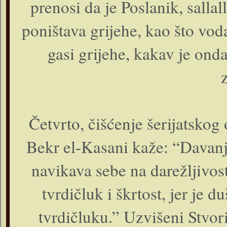
prenosi da je Poslanik, salla
poništava grijehe, kao što vo
gasi grijehe, kakav je ond
Četvrto, čišćenje šerijatsko
Bekr el-Kasani kaže: “Davanje
navikava sebe na darežljivost
tvrdičluk i škrtost, jer je 
tvrdičluku.” Uzvišeni Stvorit