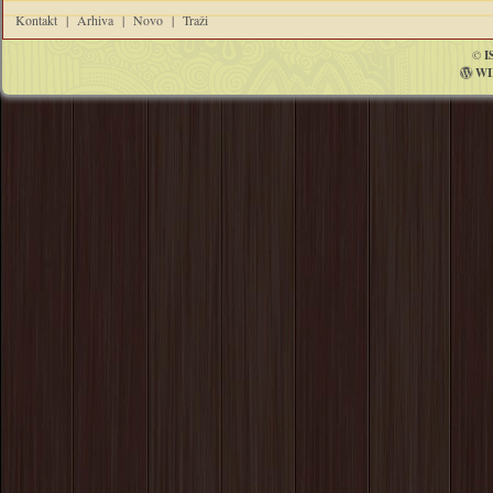
Kontakt
|
Arhiva
|
Novo
|
Traži
©
I
WI