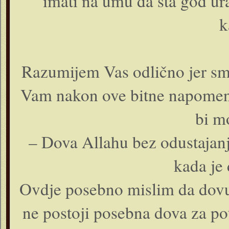
imati na umu da šta god ur
k
Razumijem Vas odlično jer smo
Vam nakon ove bitne napomene 
bi m
– Dova Allahu bez odustajan
kada je
Ovdje posebno mislim da dovu 
ne postoji posebna dova za po