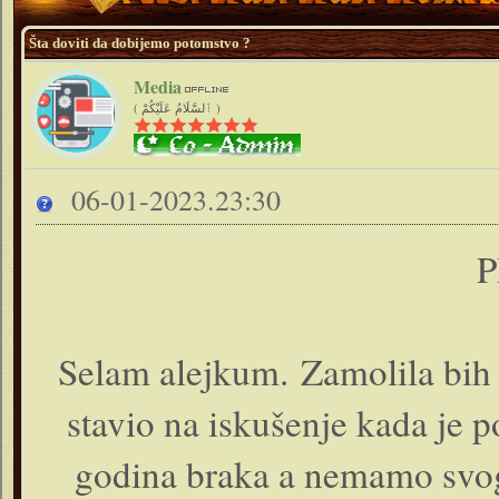
Šta doviti da dobijemo potomstvo ?
Media
( ٱلسَّلَامُ عَلَيْكُمْ )
06-01-2023.23:30
P
Selam alejkum. Zamolila bih 
stavio na iskušenje kada je 
godina braka a nemamo svoga