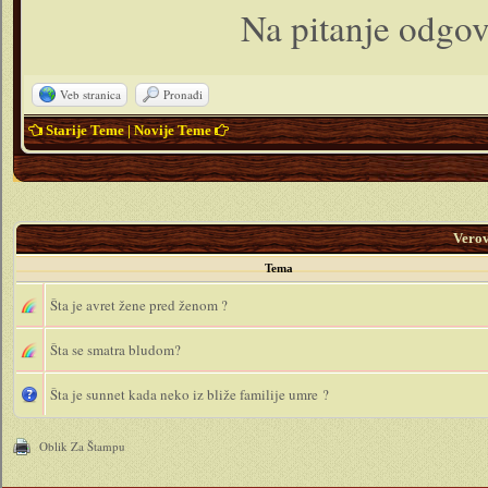
Na pitanje odgov
Veb stranica
Pronađi
Starije Teme
|
Novije Teme
Vero
Tema
Šta je avret žene pred ženom ?
Šta se smatra bludom?
Šta je sunnet kada neko iz bliže familije umre ?
Oblik Za Štampu