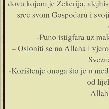
dovu kojom je Zekerija, alejhiss
srce svom Gospodaru i svoji
-Puno istigfara uz ma
– Osloniti se na Allaha i vjer
Svezna
-Korištenje onoga što je u me
od lij
Allah