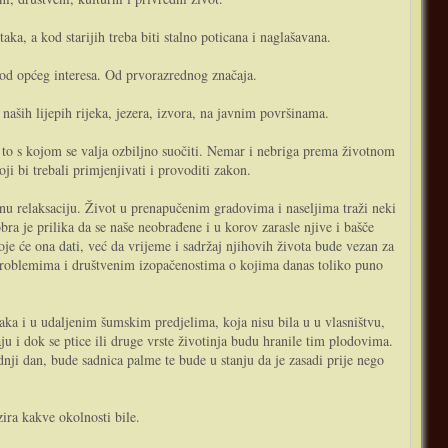
ka, a kod starijih treba biti stalno poticana i naglašavana.
ja od općeg interesa. Od prvorazrednog značaja.
naših lijepih rijeka, jezera, izvora, na javnim površinama.
to s kojom se valja ozbiljno suočiti. Nemar i nebriga prema životnom
oji bi trebali primjenjivati i provoditi zakon.
ebnu relaksaciju. Život u prenapučenim gradovima i naseljima traži neki
bra je prilika da se naše neobrađene i u korov zarasle njive i bašče
e će ona dati, već da vrijeme i sadržaj njihovih života bude vezan za
 problemima i društvenim izopačenostima o kojima danas toliko puno
ka i u udaljenim šumskim predjelima, koja nisu bila u u vlasništvu,
ju i dok se ptice ili druge vrste životinja budu hranile tim plodovima.
ji dan, bude sadnica palme te bude u stanju da je zasadi prije nego
ira kakve okolnosti bile.