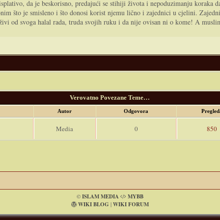
 isplativo, da je beskorisno, predajući se stihiji života i nepoduzimanju koraka 
m što je smisleno i što donosi korist njemu lično i zajednici u cjelini. Zajedni
k živi od svoga halal rada, truda svojih ruku i da nije ovisan ni o kome! A musli
Verovatno Povezane Teme…
Autor
Odgovora
Pregle
Media
0
850
©
ISLAM MEDIA
MYBB
WIKI BLOG
|
WIKI FORUM