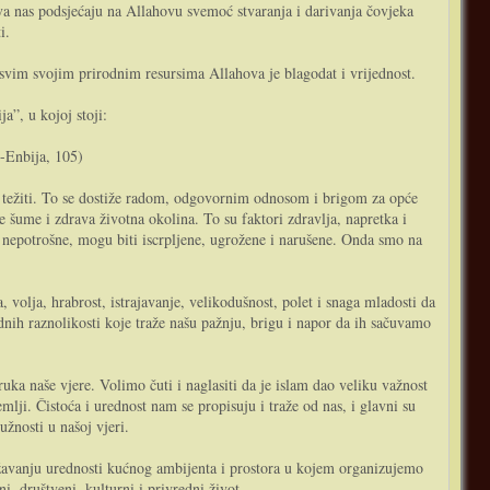
ova nas podsjećaju na Allahovu svemoć stvaranja i darivanja čovjeka
i.
a svim svojim prirodnim resursima Allahova je blagodat i vrijednost.
a”, u kojoj stoji:
l-Enbija, 105)
ome težiti. To se dostiže radom, odgovornim odnosom i brigom za opće
te šume i zdrava životna okolina. To su faktori zdravlja, napretka i
u nepotrošne, mogu biti iscrpljene, ugrožene i narušene. Onda smo na
, volja, hrabrost, istrajavanje, velikodušnost, polet i snaga mladosti da
nih raznolikosti koje traže našu pažnju, brigu i napor da ih sačuvamo
uka naše vjere. Volimo čuti i naglasiti da je islam dao veliku važnost
mlji. Čistoća i urednost nam se propisuju i traže od nas, i glavni su
užnosti u našoj vjeri.
državanju urednosti kućnog ambijenta i prostora u kojem organizujemo
ni, društveni, kulturni i privredni život.