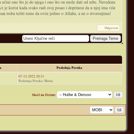
da učini ono što je do njega i ono što on može dati od sebe. Navedena
ci je korist kada svako radi svoj posao i doprinosi da u njoj ima više
man treba težiti tome da ovisi jedino o Allahu, a ne o stvorenjima!
Odgovori
da
Poslednja Poruka
07-12-2022.20:31
Poslednja Poruka
:
Media
Skoči na Forum: