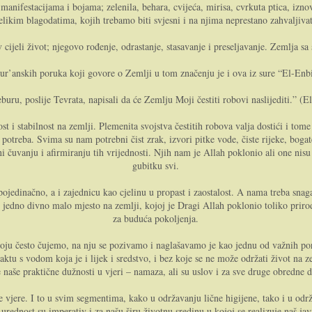
 manifestacijama i bojama; zelenila, behara, cvijeća, mirisa, cvrkuta ptica, izn
elikim blagodatima, kojih trebamo biti svjesni i na njima neprestano zahvaljivat
 cijeli život; njegovo rođenje, odrastanje, stasavanje i preseljavanje. Zemlja s
r’anskih poruka koji govore o Zemlji u tom značenju je i ova iz sure “El-Enbij
uru, poslije Tevrata, napisali da će Zemlju Moji čestiti robovi naslijediti.” (E
st i stabilnost na zemlji. Plemenita svojstva čestitih robova valja dostići i t
ih potreba. Svima su nam potrebni čist zrak, izvori pitke vode, čiste rijeke, boga
i čuvanju i afirmiranju tih vrijednosti. Njih nam je Allah poklonio ali one nis
gubitku svi.
pojedinačno, a i zajednicu kao cjelinu u propast i zaostalost. A nama treba snaga
jedno divno malo mjesto na zemlji, kojoj je Dragi Allah poklonio toliko prirod
za buduća pokoljenja.
koju često čujemo, na nju se pozivamo i naglašavamo je kao jednu od važnih por
aktu s vodom koja je i lijek i sredstvo, i bez koje se ne može održati život na ze
e naše praktične dužnosti u vjeri – namaza, ali su uslov i za sve druge obredne d
aše vjere. I to u svim segmentima, kako u održavanju lične higijene, tako i u o
 urednost su imperativ i za našu širu životnu sredinu u kojoj se realizuje naš jav