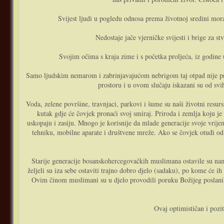
Svijest ljudi u pogledu odnosa prema životnoj sredini mora 
Nedostaje jače vjerničke svijesti i brige za s
Svojim očima s kraja zime i s početka proljeća, iz godine 
Samo ljudskim nemarom i zabrinjavajućom nebrigom taj otpad nije pro
prostoru i u ovom slučaju iskazani su od svih;
Voda, zelene površine, travnjaci, parkovi i šume su naši životni resur
kutak gdje će čovjek pronaći svoj smiraj. Priroda i zemlja koju je 
uskopaju i zasiju. Mnogo je korisnije da mlade generacije svoje vrij
tehniku, mobilne aparate i društvene mreže. Ako se čovjek otuđi o
Starije generacije bosanskohercegovačkih muslimana ostavile su nam
željeli su iza sebe ostaviti trajno dobro djelo (sadaku), po kome će i
Ovim činom muslimani su u djelo provodili poruku Božijeg poslanika
Ovaj optimističan i pozit