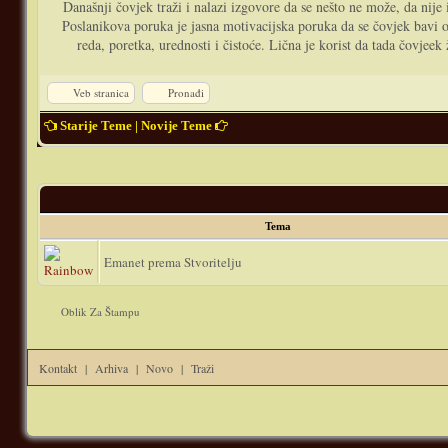
Današnji čovjek traži i nalazi izgovore da se nešto ne može, da nije
Poslanikova poruka je jasna motivacijska poruka da se čovjek bavi oni
reda, poretka, urednosti i čistoće. Lična je korist da tada čovjee
Veb stranica
Pronađi
Starije Teme
|
Novije Teme
Tema
Emanet prema Stvoritelju
Oblik Za Štampu
Kontakt
|
Arhiva
|
Novo
|
Traži