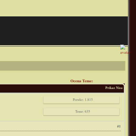
Ocena Teme:
Prikaz Niza
Poruke: 1.815
Teme: 635
#1