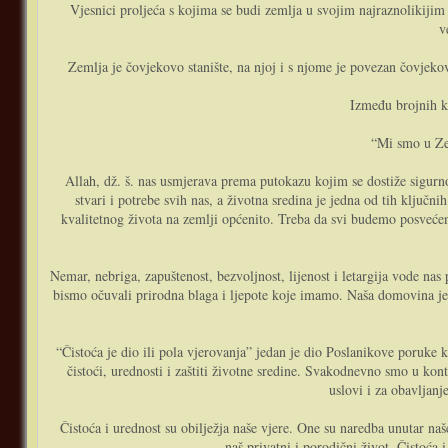
Vjesnici proljeća s kojima se budi zemlja u svojim najraznolikijim
v
Zemlja je čovjekovo stanište, na njoj i s njome je povezan čovjekov
Između brojnih ku
“Mi smo u Zeb
Allah, dž. š. nas usmjerava prema putokazu kojim se dostiže sigurno
stvari i potrebe svih nas, a životna sredina je jedna od tih ključn
kvalitetnog života na zemlji općenito. Treba da svi budemo posvećen
Nemar, nebriga, zapuštenost, bezvoljnost, lijenost i letargija vode nas 
bismo očuvali prirodna blaga i ljepote koje imamo. Naša domovina je 
“Čistoća je dio ili pola vjerovanja” jedan je dio Poslanikove poruke 
čistoći, urednosti i zaštiti životne sredine. Svakodnevno smo u kont
uslovi i za obavljanj
Čistoća i urednost su obilježja naše vjere. One su naredba unutar n
naš privatni i porodični život. Čistoća i