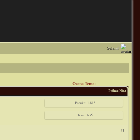
Selam!
Ocena Teme:
Prikaz Niza
Poruke: 1.815
Teme: 635
#1