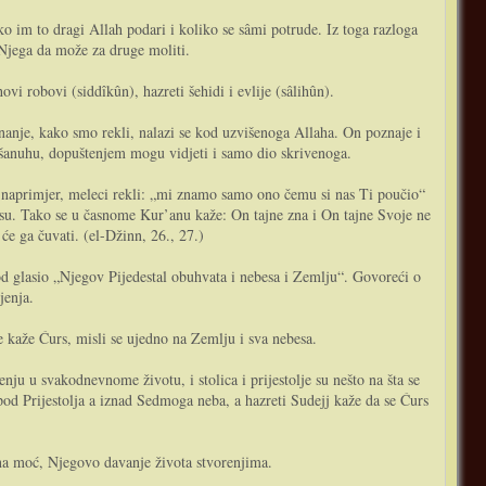
o im to dragi Allah podari i koliko se sâmi potrude. Iz toga razloga
 Njega da može za druge moliti.
i robovi (siddîkûn), hazreti šehidi i evlije (sâlihûn).
e šanuhu, dopuštenjem mogu vidjeti i samo dio skrivenoga.
, naprimjer, meleci rekli: „mi znamo samo ono čemu si nas Ti poučio“
nesu. Tako se u časnome Kur’anu kaže: On tajne zna i On tajne Svoje ne
će ga čuvati. (el-Džinn, 26., 27.)
jenja.
se kaže Ćurs, misli se ujedno na Zemlju i sva nebesa.
enju u svakodnevnome životu, i stolica i prijestolje su nešto na šta se
ispod Prijestolja a iznad Sedmoga neba, a hazreti Sudejj kaže da se Ćurs
čena moć, Njegovo davanje života stvorenjima.