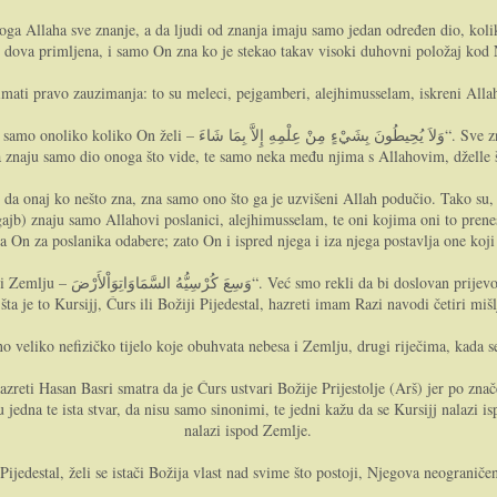
oga Allaha sve znanje, a da ljudi od znanja imaju samo jedan određen dio, kolik
e dova primljena, i samo On zna ko je stekao takav visoki duhovni položaj kod
ti pravo zauzimanja: to su meleci, pejgamberi, alejhimusselam, iskreni Allahov
 Sve znanje, kako smo rekli, nalazi se kod uzvišenoga Allaha. On poznaje i
enja znaju samo dio onoga što vide, te samo neka među njima s Allahovim, džell
 da onaj ko nešto zna, zna samo ono što ga je uzvišeni Allah podučio. Tako su
gajb) znaju samo Allahovi poslanici, alejhimusselam, te oni kojima oni to pre
n za poslanika odabere; zato On i ispred njega i iza njega postavlja one koji 
ta i nebesa i Zemlju“. Govoreći o
šta je to Kursijj, Ćurs ili Božiji Pijedestal, hazreti imam Razi navodi četiri mišl
no veliko nefizičko tijelo koje obuhvata nebesa i Zemlju, drugi riječima, kada 
Hazreti Hasan Basri smatra da je Ćurs ustvari Božije Prijestolje (Arš) jer po znač
 jedna te ista stvar, da nisu samo sinonimi, te jedni kažu da se Kursijj nalazi 
nalazi ispod Zemlje.
ijedestal, želi se istači Božija vlast nad svime što postoji, Njegova neograni