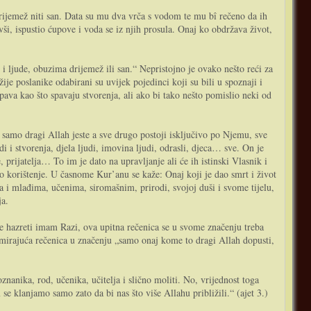
drijemež niti san. Data su mu dva vrča s vodom te mu bî rečeno da ih
i, ispustio ćupove i voda se iz njih prosula. Onaj ko obdržava život,
 i ljude, obuzima drijemež ili san.“ Nepristojno je ovako nešto reći za
e poslanike odabirani su uvijek pojedinci koji su bili u spoznaji i
pava kao što spavaju stvorenja, ali ako bi tako nešto pomislio neki od
i i stvorenja, djela ljudi, imovina ljudi, odrasli, djeca… sve. On je
prijatelja… To im je dato na upravljanje ali će ih istinski Vlasnik i
o korištenje. U časnome Kur’anu se kaže: Onaj koji je dao smrt i život
a i mlađima, učenima, siromašnim, prirodi, svojoj duši i svome tijelu,
ja.
rmirajuća rečenica u značenju „samo onaj kome to dragi Allah dopusti,
nika, rod, učenika, učitelja i slično moliti. No, vrijednost toga
 klanjamo samo zato da bi nas što više Allahu približili.“ (ajet 3.)