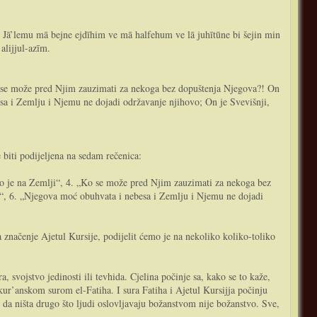
h. Jā’lemu mā bejne ejdīhim ve mā halfehum ve lā juhītūne bi šejin min
alijjul-azīm.
Ko se može pred Njim zauzimati za nekoga bez dopuštenja Njegova?! On
besa i Zemlju i Njemu ne dojadi održavanje njihovo; On je Svevišnji,
biti podijeljena na sedam rečenica:
to je na Zemlji“, 4. „Ko se može pred Njim zauzimati za nekoga bez
eli“, 6. „Njegova moć obuhvata i nebesa i Zemlju i Njemu ne dojadi
a značenje Ajetul Kursije, podijelit ćemo je na nekoliko koliko-toliko
r’anskom surom el-Fatiha. I sura Fatiha i Ajetul Kursijja počinju
 da ništa drugo što ljudi oslovljavaju božanstvom nije božanstvo. Sve,