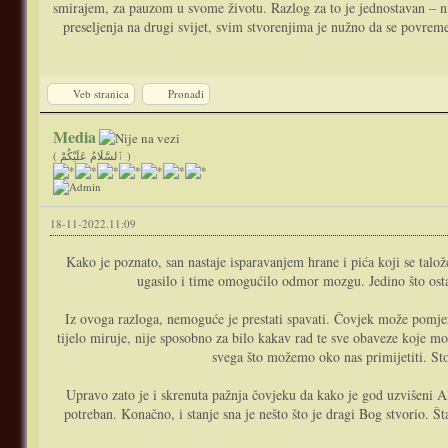
smirajem, za pauzom u svome životu. Razlog za to je jednostavan – ništ
preseljenja na drugi svijet, svim stvorenjima je nužno da se povrem
Veb stranica
Pronađi
Media
( ٱلسَّلَامُ عَلَيْكُمْ )
18-11-2022.11:09
Kako je poznato, san nastaje isparavanjem hrane i pića koji se talož
ugasilo i time omogućilo odmor mozgu. Jedino što ostaje 
Iz ovoga razloga, nemoguće je prestati spavati. Čovjek može pomjerit
tijelo miruje, nije sposobno za bilo kakav rad te sve obaveze koje mo
svega što možemo oko nas primijetiti. St
Upravo zato je i skrenuta pažnja čovjeku da kako je god uzvišeni Al
potreban. Konačno, i stanje sna je nešto što je dragi Bog stvorio. 