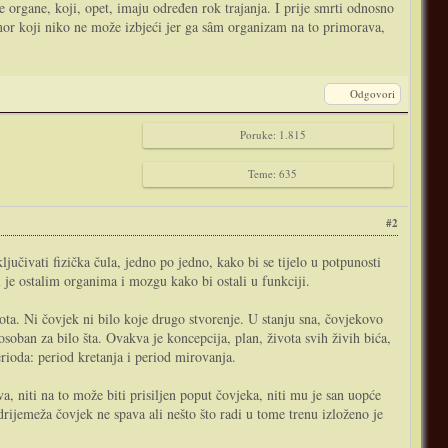
e organe, koji, opet, imaju određen rok trajanja. I prije smrti odnosno
dmor koji niko ne može izbjeći jer ga sâm organizam na to primorava,
Odgovori
Poruke: 1.815
Teme: 635
#2
jučivati fizička čula, jedno po jedno, kako bi se tijelo u potpunosti
ti je ostalim organima i mozgu kako bi ostali u funkciji.
vota. Ni čovjek ni bilo koje drugo stvorenje. U stanju sna, čovjekovo
soban za bilo šta. Ovakva je koncepcija, plan, života svih živih bića,
ioda: period kretanja i period mirovanja.
, niti na to može biti prisiljen poput čovjeka, niti mu je san uopće
rijemeža čovjek ne spava ali nešto što radi u tome trenu izloženo je