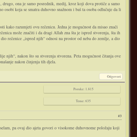
i, drugo, ona je samo posrednik, medij, kroz koji dova protiče a samo
čno osobi koja se smatra duhovno snažnom i baš ta osoba odlučuje da li
čenica može značiti i da dragi Allah zna šta je ispred stvorenja, šta ih
se dio rečenice „ispred njih“ odnosi na prostor od neba do zemlje, a dio
oslije njih“, nakon što su stvorenja stvorena. Peta mogućnost čitanja ove
onašanje nakon činjenja tih djela.
Odgovori
Poruke: 1.815
Teme: 635
#3