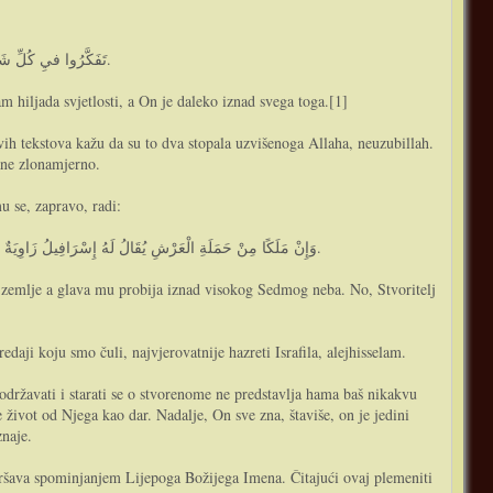
تَفَكَّرُوا فيِ كُلِّ شَيْءٍوَلاَ تَفَكَّرُوا فيِ ذَاتِ اللهِ فَإِنَّ بَيْنَ السَّمَاءِ السَّابِعَةِ إِلىَ كُرْسِيِّهِ سَبْعَةُ آلاَفِ نُورِ وَهُوَ فَوْقَ ذَلِكَ كُلِّهِ.
m hiljada svjetlosti, a On je daleko iznad svega toga.[1]
vih tekstova kažu da su to dva stopala uzvišenoga Allaha, neuzubillah.
sane zlonamjerno.
u se, zapravo, radi:
وَإِنْ مَلَكًا مِنْ حَمَلَةِ الْعَرْشِ يُقَالُ لَهُ إِسْرَافِيلُ زَاوِيَةٌ مِنْ زَوَايَا الْعَرْشِ عَلىَ كَاهِلِهِ قَدْ مَرَقَتْ قِدَمَاهُ فيِ اْلأَرْضِ السُّفْلَى وَمَرَقَ رَأْسُهُ مِنْ السَّمَاءِ السَّابِعَةِ الْعُلْيَا وَالْخَالِقُ أَعْظَمُ مِنْ الْمَخْلُوقِ.
že zemlje a glava mu probija iznad visokog Sedmog neba. No, Stvoritelj
daji koju smo čuli, najvjerovatnije hazreti Israfila, alejhisselam.
 život od Njega kao dar. Nadalje, On sve zna, štaviše, on je jedini
znaje.