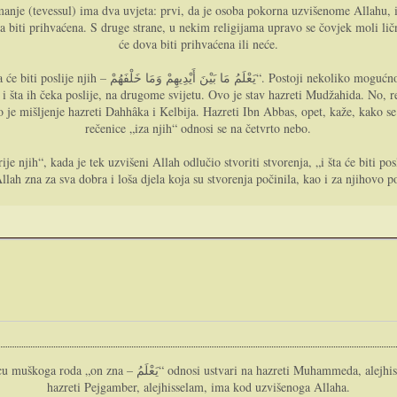
manje (tevessul) ima dva uvjeta: prvi, da je osoba pokorna uzvišenome Allahu, 
ova biti prihvaćena. S druge strane, u nekim religijama upravo se čovjek moli li
će dova biti prihvaćena ili neće.
o razumjeti ovu rečenicu. Jedna je mogućnost da misao znači
 i šta ih čeka poslije, na drugome svijetu. Ovo je stav hazreti Mudžahida. No, re
 ovo je mišljenje hazreti Dahhâka i Kelbija. Hazreti Ibn Abbas, opet, kaže, kako 
rečenice „iza njih“ odnosi se na četvrto nebo.
rije njih“, kada je tek uzvišeni Allah odlučio stvoriti stvorenja, „i šta će biti p
lah zna za sva dobra i loša djela koja su stvorenja počinila, kao i za njihovo p
, pa ovaj dio ajeta govori o visokome duhovnome položaju koji
hazreti Pejgamber, alejhisselam, ima kod uzvišenoga Allaha.