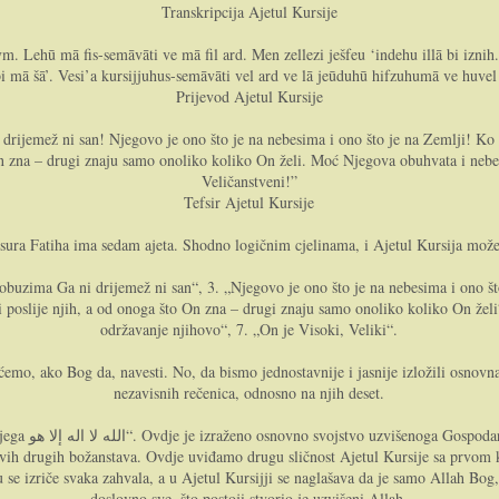
Transkripcija Ajetul Kursije
evm. Lehū mā fis-semāvāti ve mā fil ard. Men zellezi ješfeu ‘indehu illā bi izni
 bi mā šā’. Vesi’a kursijjuhus-semāvāti vel ard ve lā jeūduhū hifzuhumā ve huvel 
Prijevod Ajetul Kursije
drijemež ni san! Njegovo je ono što je na nebesima i ono što je na Zemlji! 
 što On zna – drugi znaju samo onoliko koliko On želi. Moć Njegova obuhvata i ne
Veličanstveni!”
Tefsir Ajetul Kursije
sura Fatiha ima sedam ajeta. Shodno logičnim cjelinama, i Ajetul Kursija može 
obuzima Ga ni drijemež ni san“, 3. „Njegovo je ono što je na nebesima i ono š
 biti poslije njih, a od onoga što On zna – drugi znaju samo onoliko koliko On ž
održavanje njihovo“, 7. „On je Visoki, Veliki“.
 ćemo, ako Bog da, navesti. No, da bismo jednostavnije i jasnije izložili osnovn
nezavisnih rečenica, odnosno na njih deset.
ako se to kaže,
ih drugih božanstava. Ovdje uviđamo drugu sličnost Ajetul Kursije sa prvom ku
se izriče svaka zahvala, a u Ajetul Kursijji se naglašava da je samo Allah Bog,
doslovno sve, što postoji stvorio je uzvišeni Allah.