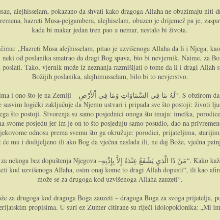
 Musau, alejhisselam, pokazano da shvati kako dragoga Allaha ne obuzimaju niti 
remena, hazreti Musa-pejgambera, alejhiselam, obuzeo je drijemež pa je, zaspavš
kada bi makar jedan tren pao u nemar, nestalo bi života.
čima: „Hazreti Musa alejhisselam, pitao je uzvišenoga Allaha da li i Njega, kao
 neki od poslanika smatrao da dragi Bog spava, bio bi nevjernik. Naime, za Božij
poslati. Tako, vjernik može iz neznanja razmišljati o tome da li i dragi Allah s
Božijih poslanika, alejhimusselam, bilo bi to nevjerstvo.
samo dragi Allah jeste a sve drugo postoji isključivo po Njemu, sve
asvim logički zaključuje da Njemu ustvari i pripada sve što postoji: životi ljud
ega što postoji. Stvorenja su samo posjednici onoga što imaju: imetka, porodice, 
ema svome posjedu jer im je on to što posjeduju samo posudio, dao na privremen
vjekovome odnosu prema svemu što ga okružuje: porodici, prijateljima, starijim
t će mu i dodijeljeno ili ako Bog da vječna naslada ili, ne daj Bože, vječna patn
مَنْ “. Kako kaže hazreti imam Razi, ova upitna rečenica se u svome značenju treba
eti kod uzvišenoga Allaha, osim onaj kome to dragi Allah dopusti“, ili kao afi
može se za drugoga kod uzvišenoga Allaha zauzeti“.
e za drugoga kod dragoga Boga zauzeti – dragoga Boga za svoga prijatelja, pozna
jatskim propisima. U suri ez-Zumer citirane su riječi idolopoklonika: „Mi im se