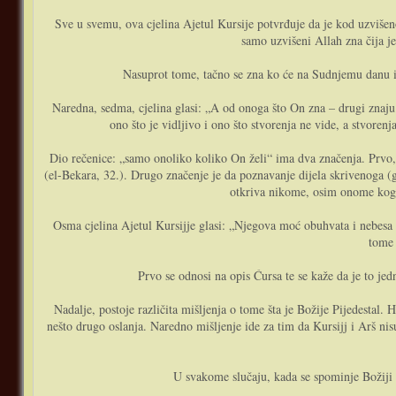
Sve u svemu, ova cjelina Ajetul Kursije potvrđuje da je kod uzvišen
samo uzvišeni Allah zna čija j
Nasuprot tome, tačno se zna ko će na Sudnjemu danu ima
Naredna, sedma, cjelina glasi: „A od onoga što On zna – drugi znaju samo onoliko koliko On želi – وَلاَ يُحِيطُونَ بِشَيْءٍ مِنْ عِلْمِهِ إِلاَّ بِمَا شَاءَ“.
ono što je vidljivo i ono što stvorenja ne vide, a stvor
Dio rečenice: „samo onoliko koliko On želi“ ima dva značenja. Prvo,
(el-Bekara, 32.). Drugo značenje je da poznavanje dijela skrivenoga (
otkriva nikome, osim onome koga O
Osma cjelina Ajetul Kursijje glasi: „Njegova moć obuhvata i nebesa i Zemlju – وَسِعَ كُرْسِيُّهُ السَّمَاوَاتِوَاْلأَرْضَ“. Već smo rekli da bi doslovan prijevod glasio „Njegov Pijedestal obuhva
tome 
Prvo se odnosi na opis Ćursa te se kaže da je to jed
Nadalje, postoje različita mišljenja o tome šta je Božije Pijedestal. 
nešto drugo oslanja. Naredno mišljenje ide za tim da Kursijj i Arš nisu
U svakome slučaju, kada se spominje Božiji P