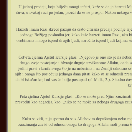
U jednoj predaji, koju bilježe mnogi tefsiri, kaže se da je hazreti
čuva, u svakoj ruci po jedan, pazeći da se ne prospu. Nakon nekoga v
Hazreti imam Razi skreće pažnju da često citirana predaja počinje rije
jednoga Božijeg poslanika jer, kako kaže hazreti imam Razi, ako bi
osobinama mnogo ispred drugih ljudi, naročito ispred ljudi kojima su 
Četvrta cjelina Ajetul Kursije glasi: „Njegovo je ono što je na nebesima i ono što je na Zemlji – لَهُ مَا فِي السَّمَاوَاتِ وَمَا فِي اْلأَرْضِ“. S obzirom da 
drugo svoje postojanje i bîvanje duguje uzvišenome Allahu, onda se s
jedini pravi vlasnik svega što je na nebesima i na Zemlji odnosno sv
njih i onoga što posjeduju jednoga dana pitati kako su se odnosili pr
da bi iskušao koji od vas će bolje postupati (el-Mulk, 2.). Shodno čo
bi
Peta cjelina Ajetul Kursije glasi: „Ko se može pred Njim zauzimati za nekoga bez dopuštenja Njegova –ذَا الَّذيِ يَشْفَعُ عِنْدَهُ إِلاَّ بِإِذْنِهِ
prevoditi kao negacija, kao: „niko se ne može za nekoga drugoga zauz
Kako se vidi, nije sporno da se s Allahovim dopuštenjem neko mož
zauzimanja zavisi od odnosa onoga ko dragoga Allaha moli prema šeri