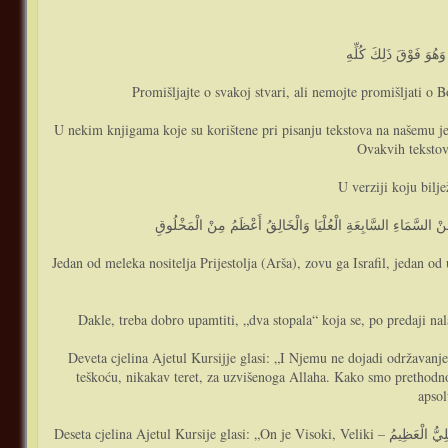
Promišljajte o svakoj stvari, ali nemojte promišljati o 
U nekim knjigama koje su korištene pri pisanju tekstova na našemu jez
Ovakvih tekstova
U verziji koju bilj
Jedan od meleka nositelja Prijestolja (Arša), zovu ga Israfil, jedan 
Dakle, treba dobro upamtiti, „dva stopala“ koja se, po predaji nal
Deveta cjelina Ajetul Kursijje glasi: „I Njemu ne dojadi održavanje njihovo – وَلاَ يَئُودُهُ حِفْظُهُمَا“. Pojam „dojadi“, znači „nije mu teško“. Stvoriti, održavati i starati se o stvorenome
teškoću, nikakav teret, za uzvišenoga Allaha. Kako smo prethodno v
apsol
Deseta cjelina Ajetul Kursije glasi: „On je Visoki, Veliki – وَهُوَ الْعَلِيُّ الْعَظِيمُ“. Ajetul Kursija otpočinje s jednim od Lijepih Božijih Imena, te se završava spominjanjem Lijepoga Božijega Imena. Čitajući ovaj plemeniti