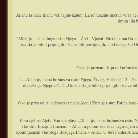
Allāhu lā ilāhe illāhu vel hajjul-kajum. Lā te’huzuhū sinetun ve la n
‘ilmihī illā
“Allah je – nema boga osim Njega – Živi i Vječni! Ne obuzima Ga ni 
zna šta je bilo i prije njih i šta će biti poslije njih, a od onoga
Opće je poznato da prva kur’anska 
1. „Allah je, nema božanstva osim Njega, Živog, Vječnog“, 2. „Ne 
dopuštenja Njegova“, 5. „On zna šta je bilo i prije njih i šta će
Ovo je prva od tri sličnosti između Ajetul Kursije i sure Fatiha koje
Prva cjelina Ajetul Kursije glasi: „Allah je, nema božanstva osim Njega الله لا اله إلا هو“. Ovdje je izraženo osnovno svojstvo uzvišenoga Gospodara, svojstvo jedinosti ili tevhida. Cjelina počinje sa, k
vlastitim Božijim Imenom – Allah, a potom završava negiranjem sv
spominjanjem vlastitoga Božijega Imena – Allah. U suri Fatiha Allahu 