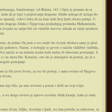
milosnoga, Samilosnoga. (el-Bekara, 163.) Opće je poznato da se
 kažu da je riječ o pripisivanju dragome Allahu nekoga ili nečega što
o opasniji, vidovi širka ali na koje mali broj ljudi obraća pažnju. U
srcem dragoga Allaha i Njegovoga posljednjeg poslanika Muhammeda,
ada čovjeku ne smiju biti iza vlastitih stavova, nikada ne smije prednost
iju.
žije jedinstvo. Naime, u teologiji se govori o načelu vâdžibul vudžûda,
. Ovo načelo se na našemu jeziku kaže nužno ili obavezno postojanje. S
 i ne mora biti. Konačno, ono što je nemoguće da postoji, jer je u
emoguće postojanje.
mo je On izvor života, za sve što postoji, i samo ovisno od Njegove
a životu.
nas nije bilo, pa smo stvoreni a potom i došli na ovaj svijet.
, a sve drugo stvorio je upravo uzvišeni Allah kasnije, kako je onda