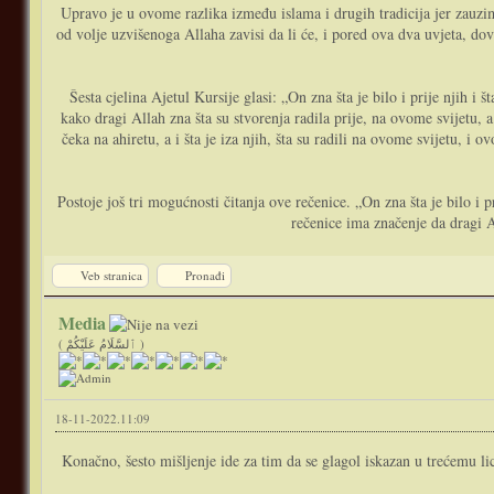
Upravo je u ovome razlika između islama i drugih tradicija jer zauzi
od volje uzvišenoga Allaha zavisi da li će, i pored ova dva uvjeta, d
Šesta cjelina Ajetul Kursije glasi: „On zna šta je bilo i prije njih i šta će biti poslije njih – يَعْلَمُ مَا بَيْنَ أَيْدِيهِمْ وَمَا خَلْفَهُمْ“. Postoji nekoliko mogućnosti kak
kako dragi Allah zna šta su stvorenja radila prije, na ovome svijetu, a
čeka na ahiretu, a i šta je iza njih, šta su radili na ovome svijetu, i
Postoje još tri mogućnosti čitanja ove rečenice. „On zna šta je bilo i p
rečenice ima značenje da dragi Al
Veb stranica
Pronađi
Media
( ٱلسَّلَامُ عَلَيْكُمْ )
18-11-2022.11:09
Konačno, šesto mišljenje ide za tim da se glagol iskazan u trećemu licu muškoga roda „on zna – يَعْلَمُ“ odnosi ustvari na hazreti Muhammeda, alejhisselam