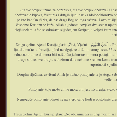
Šta sve čovjek uzima za božanstva, šta sve čovjek obožava? U č
obožavanje kipova, životinja i drugih ljudi naziva idolopoklonstvo o
je isto kao On (širk), da nas dragi Bog od toga sačuva. I ovo mišlje
časnome Kur’anu se kaže: Allah nijednom čovjeku dva srca u njedr
alejhisselam, a što se odražava slijeđenjem Šerijata, i voljeti istim in
dat
Druga cjelina Ajetul Kursije glasi: „Živi, Vječni – الْحَيُّ الْقَيُّومُ“. Prethodno je naglašeno da je samo dragi Allah Bog, da drugoga bog osim Njega nema, da jedino On jeste a sve ostalo što čovjek obožava samo je plod
ljudske mašte, uobrazilje, plod neodgojene duše i mutnoga srca. U ovoj
odnosno o tome da mora biti nešto što jednostavno mora postojati samo
druge strane, sve drugo, s obzirom da u nekome vremenskome trenu 
suprotnosti s jedi
Drugim riječima, uzvišeni Allah je nužno postojanje te je stoga Se
volje, n
Postojanje koje može a i ne mora biti jesu stvorenja, svako o
Nemoguće postojanje odnosi se na vjerovanje ljudi u postojanje drug
Treća cjelina Ajetul Kursije glasi: „Ne obuzima Ga ni drijemež ni san – لاَ تَأْخُذُهُ سِنَةٌ وَلاَ نَوْمٌ“. Posmatrajući svijet oko nas, vidimo da sve što oslovljavamo živim, biljke, životinje i ljudi, sve ima potrebu za odmo