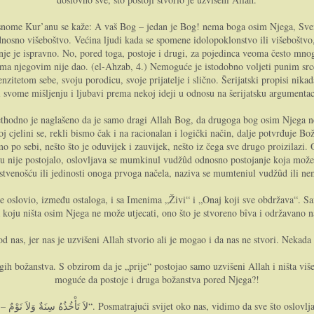
asnome Kur’anu se kaže: A vaš Bog – jedan je Bog! nema boga osim Njega, Sve
dnosno višeboštvo. Većina ljudi kada se spomene idolopoklonstvo ili višeboštvo,
nje je ispravno. No, pored toga, postoje i drugi, za pojedinca veoma često mnog
ima njegovim nije dao. (el-Ahzab, 4.) Nemoguće je istodobno voljeti punim 
tenzitetom sebe, svoju porodicu, svoje prijatelje i slično. Šerijatski propisi nik
i svome mišljenju i ljubavi prema nekoj ideji u odnosu na šerijatsku argumentac
 cjelini se, rekli bismo čak i na racionalan i logički način, dalje potvrđuje Bo
 po sebi, nešto što je oduvijek i zauvijek, nešto iz čega sve drugo proizilazi
nije postojalo, oslovljava se mumkinul vudžûd odnosno postojanje koja može a
nstvenošću ili jedinosti onoga prvoga načela, naziva se mumteniul vudžûd ili n
be oslovio, između ostaloga, i sa Imenima „Živi“ i „Onaj koji sve obdržava“. Sa
a koju ništa osim Njega ne može utjecati, ono što je stvoreno bîva i održavano n
d nas, jer nas je uzvišeni Allah stvorio ali je mogao i da nas ne stvori. Nekada 
ih božanstva. S obzirom da je „prije“ postojao samo uzvišeni Allah i ništa više
moguće da postoje i druga božanstva pored Njega?!
rom, za