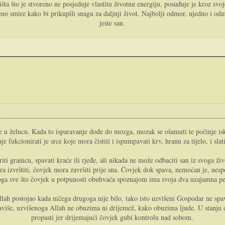
a što je stvoreno ne posjeduje vlastitu životnu energiju, posuđuje je kroz svoj
eno smire kako bi prikupili snagu za daljnji život. Najbolji odmor, ujedno i o
jeste san.
e u želucu. Kada to isparavanje dođe do mozga, mozak se ošamuti te počinje iskl
fukcionirati je srce koje mora čistiti i ispumpavati krv, hranu za tijelo, i sla
i granicu, spavati kraće ili rjeđe, ali nikada ne može odbaciti san iz svoga ži
ra izvrštiti, čovjek mora završiti prije sna. Čovjek dok spava, nemoćan je, nespo
oga sve što čovjek u potpunosti obuhvaća spoznajom ima svoja dva uzajamna per
lah postojao kada ničega drugoga nije bilo, tako isto uzvišeni Gospodar ne spava
Štaviše, uzvišenoga Allah ne obuzima ni drijemež, kako obuzima ljude. U stanju d
propasti jer drijemajući čovjek gubi kontrolu nad sobom.