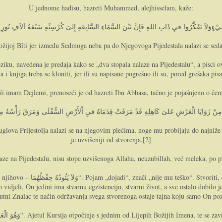
U jednome hadisu, hazreti Muhammed, alejhisselam, kaže:
Božijoj Bîti jer između Sedmoga neba pa do Njegovoga Pijedestala nalazi se seda
iku, navedena je predaja kako se „dva stopala nalaze na Pijedestalu“, a pisci o
 i knjiga treba se kloniti, jer ili su napisane pogrešno ili su, pored grešaka pi
eži imam Dejlemi, prenoseći je od hazreti Ibn Abbasa, tačno je pojašnjeno o čem
od uglova Prijestolja nalazi se na njegovim plećima, noge mu probijaju do najni
je uzvišeniji od stvorenja.[2]
aze na Pijedestalu, nisu stope uzvišenoga Allaha, neuzubillah, već meleka, po pre
 ne predstavlja hama baš nikakvu
idjeli, On jedini ima stvarnu egzistenciju, stvarni život, a sve ostalo dobilo je
utni Znalac te način održavanja svega stvorenoga ostaje tajna koju samo On po