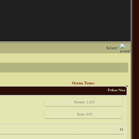
Selam!
Ocena Teme:
Prikaz Niza
Poruke: 1.815
Teme: 635
#1