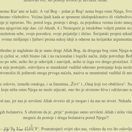
asnome Kur’anu se kaže: A vaš Bog – jedan je Bog! nema boga osim Njega, Sve
dnosno višeboštvo. Većina ljudi kada se spomene idolopoklonstvo ili višeboštvo,
nje je ispravno. No, pored toga, postoje i drugi, za pojedinca veoma često mnog
ima njegovim nije dao. (el-Ahzab, 4.) Nemoguće je istodobno voljeti punim 
tenzitetom sebe, svoju porodicu, svoje prijatelje i slično. Šerijatski propisi nik
i svome mišljenju i ljubavi prema nekoj ideji u odnosu na šerijatsku argumentac
 cjelini se, rekli bismo čak i na racionalan i logički način, dalje potvrđuje Bo
 po sebi, nešto što je oduvijek i zauvijek, nešto iz čega sve drugo proizilazi
nije postojalo, oslovljava se mumkinul vudžûd odnosno postojanje koja može a
nstvenošću ili jedinosti onoga prvoga načela, naziva se mumteniul vudžûd ili n
be oslovio, između ostaloga, i sa Imenima „Živi“ i „Onaj koji sve obdržava“. Sa
a koju ništa osim Njega ne može utjecati, ono što je stvoreno bîva i održavano n
d nas, jer nas je uzvišeni Allah stvorio ali je mogao i da nas ne stvori. Nekada 
ih božanstva. S obzirom da je „prije“ postojao samo uzvišeni Allah i ništa više
moguće da postoje i druga božanstva pored Njega?!
rom, za