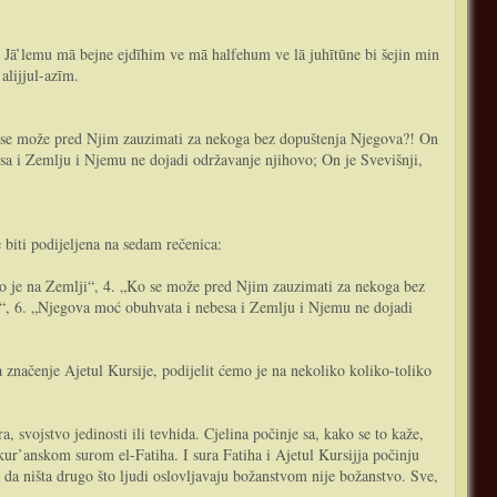
h. Jā’lemu mā bejne ejdīhim ve mā halfehum ve lā juhītūne bi šejin min
alijjul-azīm.
Ko se može pred Njim zauzimati za nekoga bez dopuštenja Njegova?! On
besa i Zemlju i Njemu ne dojadi održavanje njihovo; On je Svevišnji,
biti podijeljena na sedam rečenica:
to je na Zemlji“, 4. „Ko se može pred Njim zauzimati za nekoga bez
eli“, 6. „Njegova moć obuhvata i nebesa i Zemlju i Njemu ne dojadi
a značenje Ajetul Kursije, podijelit ćemo je na nekoliko koliko-toliko
r’anskom surom el-Fatiha. I sura Fatiha i Ajetul Kursijja počinju
 da ništa drugo što ljudi oslovljavaju božanstvom nije božanstvo. Sve,