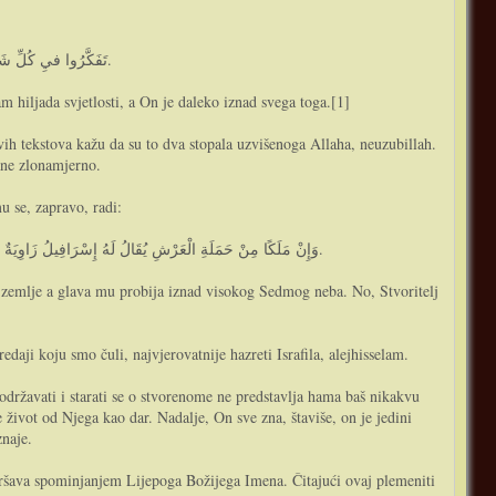
تَفَكَّرُوا فيِ كُلِّ شَيْءٍوَلاَ تَفَكَّرُوا فيِ ذَاتِ اللهِ فَإِنَّ بَيْنَ السَّمَاءِ السَّابِعَةِ إِلىَ كُرْسِيِّهِ سَبْعَةُ آلاَفِ نُورِ وَهُوَ فَوْقَ ذَلِكَ كُلِّهِ.
m hiljada svjetlosti, a On je daleko iznad svega toga.[1]
vih tekstova kažu da su to dva stopala uzvišenoga Allaha, neuzubillah.
sane zlonamjerno.
u se, zapravo, radi:
وَإِنْ مَلَكًا مِنْ حَمَلَةِ الْعَرْشِ يُقَالُ لَهُ إِسْرَافِيلُ زَاوِيَةٌ مِنْ زَوَايَا الْعَرْشِ عَلىَ كَاهِلِهِ قَدْ مَرَقَتْ قِدَمَاهُ فيِ اْلأَرْضِ السُّفْلَى وَمَرَقَ رَأْسُهُ مِنْ السَّمَاءِ السَّابِعَةِ الْعُلْيَا وَالْخَالِقُ أَعْظَمُ مِنْ الْمَخْلُوقِ.
že zemlje a glava mu probija iznad visokog Sedmog neba. No, Stvoritelj
daji koju smo čuli, najvjerovatnije hazreti Israfila, alejhisselam.
 život od Njega kao dar. Nadalje, On sve zna, štaviše, on je jedini
znaje.