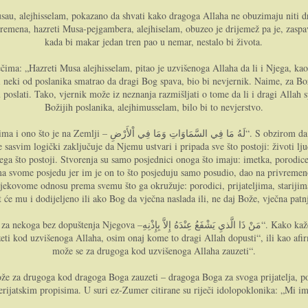
 Musau, alejhisselam, pokazano da shvati kako dragoga Allaha ne obuzimaju niti 
remena, hazreti Musa-pejgambera, alejhiselam, obuzeo je drijemež pa je, zaspavš
kada bi makar jedan tren pao u nemar, nestalo bi života.
čima: „Hazreti Musa alejhisselam, pitao je uzvišenoga Allaha da li i Njega, kao
 neki od poslanika smatrao da dragi Bog spava, bio bi nevjernik. Naime, za Božij
poslati. Tako, vjernik može iz neznanja razmišljati o tome da li i dragi Allah s
Božijih poslanika, alejhimusselam, bilo bi to nevjerstvo.
samo dragi Allah jeste a sve drugo postoji isključivo po Njemu, sve
asvim logički zaključuje da Njemu ustvari i pripada sve što postoji: životi ljud
ega što postoji. Stvorenja su samo posjednici onoga što imaju: imetka, porodice, 
ema svome posjedu jer im je on to što posjeduju samo posudio, dao na privremen
vjekovome odnosu prema svemu što ga okružuje: porodici, prijateljima, starijim
t će mu i dodijeljeno ili ako Bog da vječna naslada ili, ne daj Bože, vječna patn
مَنْ “. Kako kaže hazreti imam Razi, ova upitna rečenica se u svome značenju treba
eti kod uzvišenoga Allaha, osim onaj kome to dragi Allah dopusti“, ili kao afi
može se za drugoga kod uzvišenoga Allaha zauzeti“.
e za drugoga kod dragoga Boga zauzeti – dragoga Boga za svoga prijatelja, pozna
jatskim propisima. U suri ez-Zumer citirane su riječi idolopoklonika: „Mi im se