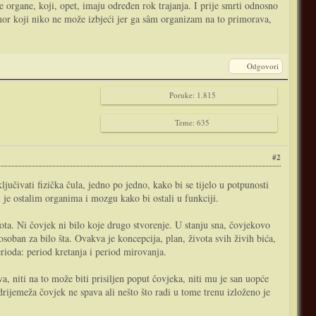
e organe, koji, opet, imaju određen rok trajanja. I prije smrti odnosno
dmor koji niko ne može izbjeći jer ga sâm organizam na to primorava,
Odgovori
Poruke: 1.815
Teme: 635
#2
jučivati fizička čula, jedno po jedno, kako bi se tijelo u potpunosti
ti je ostalim organima i mozgu kako bi ostali u funkciji.
vota. Ni čovjek ni bilo koje drugo stvorenje. U stanju sna, čovjekovo
soban za bilo šta. Ovakva je koncepcija, plan, života svih živih bića,
ioda: period kretanja i period mirovanja.
, niti na to može biti prisiljen poput čovjeka, niti mu je san uopće
rijemeža čovjek ne spava ali nešto što radi u tome trenu izloženo je