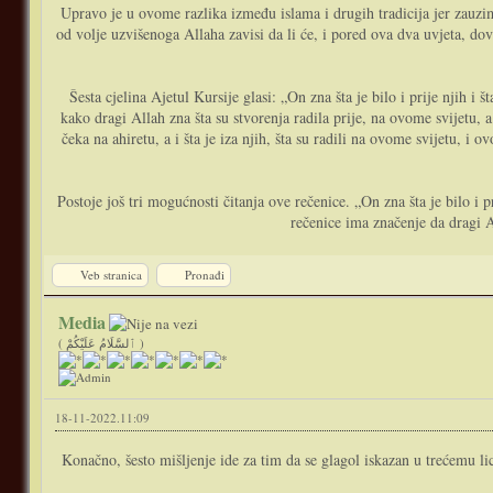
Upravo je u ovome razlika između islama i drugih tradicija jer zauzi
od volje uzvišenoga Allaha zavisi da li će, i pored ova dva uvjeta, d
Šesta cjelina Ajetul Kursije glasi: „On zna šta je bilo i prije njih i šta će biti poslije njih – يَعْلَمُ مَا بَيْنَ أَيْدِيهِمْ وَمَا خَلْفَهُمْ“. Postoji nekoliko mogućnosti kak
kako dragi Allah zna šta su stvorenja radila prije, na ovome svijetu, a
čeka na ahiretu, a i šta je iza njih, šta su radili na ovome svijetu, i
Postoje još tri mogućnosti čitanja ove rečenice. „On zna šta je bilo i p
rečenice ima značenje da dragi Al
Veb stranica
Pronađi
Media
( ٱلسَّلَامُ عَلَيْكُمْ )
18-11-2022.11:09
Konačno, šesto mišljenje ide za tim da se glagol iskazan u trećemu licu muškoga roda „on zna – يَعْلَمُ“ odnosi ustvari na hazreti Muhammeda, alejhisselam