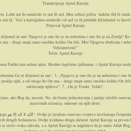
Transkripcija Ajetul Kursije
evm. Lehū mā fis-semāvāti ve mā fil ard. Men zellezi ješfeu ‘indehu illā bi izni
 bi mā šā’. Vesi’a kursijjuhus-semāvāti vel ard ve lā jeūduhū hifzuhumā ve huvel 
Prijevod Ajetul Kursije
drijemež ni san! Njegovo je ono što je na nebesima i ono što je na Zemlji! 
 što On zna – drugi znaju samo onoliko koliko On želi. Moć Njegova obuhvata i ne
Veličanstveni!”
Tefsir Ajetul Kursije
sura Fatiha ima sedam ajeta. Shodno logičnim cjelinama, i Ajetul Kursija može 
obuzima Ga ni drijemež ni san“, 3. „Njegovo je ono što je na nebesima i ono š
 biti poslije njih, a od onoga što On zna – drugi znaju samo onoliko koliko On ž
održavanje njihovo“, 7. „On je Visoki, Veliki“.
 ćemo, ako Bog da, navesti. No, da bismo jednostavnije i jasnije izložili osnovn
nezavisnih rečenica, odnosno na njih deset.
ako se to kaže,
ih drugih božanstava. Ovdje uviđamo drugu sličnost Ajetul Kursije sa prvom ku
se izriče svaka zahvala, a u Ajetul Kursijji se naglašava da je samo Allah Bog,
doslovno sve, što postoji stvorio je uzvišeni Allah.