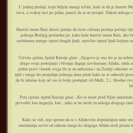
U jednoj predaji, koju bilježe mnogi tefsiri, kaže se da je hazreti
čuva, u svakoj ruci po jedan, pazeći da se ne prospu. Nakon nekoga v
Hazreti imam Razi skreće pažnju da često citirana predaja počinje rije
jednoga Božijeg poslanika jer, kako kaže hazreti imam Razi, ako bi
osobinama mnogo ispred drugih ljudi, naročito ispred ljudi kojima su 
Četvrta cjelina Ajetul Kursije glasi: „Njegovo je ono što je na nebesima i ono što je na Zemlji – لَهُ مَا فِي السَّمَاوَاتِ وَمَا فِي اْلأَرْضِ“. S obzirom da 
drugo svoje postojanje i bîvanje duguje uzvišenome Allahu, onda se s
jedini pravi vlasnik svega što je na nebesima i na Zemlji odnosno sv
njih i onoga što posjeduju jednoga dana pitati kako su se odnosili pr
da bi iskušao koji od vas će bolje postupati (el-Mulk, 2.). Shodno čo
bi
Peta cjelina Ajetul Kursije glasi: „Ko se može pred Njim zauzimati za nekoga bez dopuštenja Njegova –ذَا الَّذيِ يَشْفَعُ عِنْدَهُ إِلاَّ بِإِذْنِهِ
prevoditi kao negacija, kao: „niko se ne može za nekoga drugoga zauz
Kako se vidi, nije sporno da se s Allahovim dopuštenjem neko mož
zauzimanja zavisi od odnosa onoga ko dragoga Allaha moli prema šeri