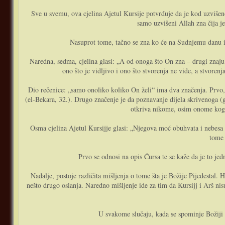
Sve u svemu, ova cjelina Ajetul Kursije potvrđuje da je kod uzvišen
samo uzvišeni Allah zna čija j
Nasuprot tome, tačno se zna ko će na Sudnjemu danu ima
Naredna, sedma, cjelina glasi: „A od onoga što On zna – drugi znaju samo onoliko koliko On želi – وَلاَ يُحِيطُونَ بِشَيْءٍ مِنْ عِلْمِهِ إِلاَّ بِمَا شَاءَ“.
ono što je vidljivo i ono što stvorenja ne vide, a stvor
Dio rečenice: „samo onoliko koliko On želi“ ima dva značenja. Prvo,
(el-Bekara, 32.). Drugo značenje je da poznavanje dijela skrivenoga (
otkriva nikome, osim onome koga O
Osma cjelina Ajetul Kursijje glasi: „Njegova moć obuhvata i nebesa i Zemlju – وَسِعَ كُرْسِيُّهُ السَّمَاوَاتِوَاْلأَرْضَ“. Već smo rekli da bi doslovan prijevod glasio „Njegov Pijedestal obuhva
tome 
Prvo se odnosi na opis Ćursa te se kaže da je to jed
Nadalje, postoje različita mišljenja o tome šta je Božije Pijedestal. 
nešto drugo oslanja. Naredno mišljenje ide za tim da Kursijj i Arš nisu
U svakome slučaju, kada se spominje Božiji P