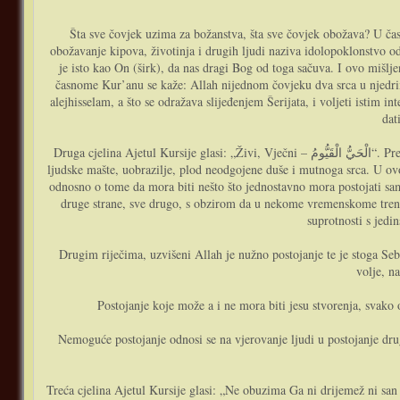
Šta sve čovjek uzima za božanstva, šta sve čovjek obožava? U č
obožavanje kipova, životinja i drugih ljudi naziva idolopoklonstvo o
je isto kao On (širk), da nas dragi Bog od toga sačuva. I ovo mišlje
časnome Kur’anu se kaže: Allah nijednom čovjeku dva srca u njedr
alejhisselam, a što se odražava slijeđenjem Šerijata, i voljeti istim in
dat
Druga cjelina Ajetul Kursije glasi: „Živi, Vječni – الْحَيُّ الْقَيُّومُ“. Prethodno je naglašeno da je samo dragi Allah Bog, da drugoga bog osim Njega nema, da jedino On jeste a sve ostalo što čovjek obožava samo je plod
ljudske mašte, uobrazilje, plod neodgojene duše i mutnoga srca. U ovoj
odnosno o tome da mora biti nešto što jednostavno mora postojati samo
druge strane, sve drugo, s obzirom da u nekome vremenskome trenu 
suprotnosti s jedi
Drugim riječima, uzvišeni Allah je nužno postojanje te je stoga Se
volje, n
Postojanje koje može a i ne mora biti jesu stvorenja, svako o
Nemoguće postojanje odnosi se na vjerovanje ljudi u postojanje drug
Treća cjelina Ajetul Kursije glasi: „Ne obuzima Ga ni drijemež ni san – لاَ تَأْخُذُهُ سِنَةٌ وَلاَ نَوْمٌ“. Posmatrajući svijet oko nas, vidimo da sve što oslovljavamo živim, biljke, životinje i ljudi, sve ima potrebu za odmo