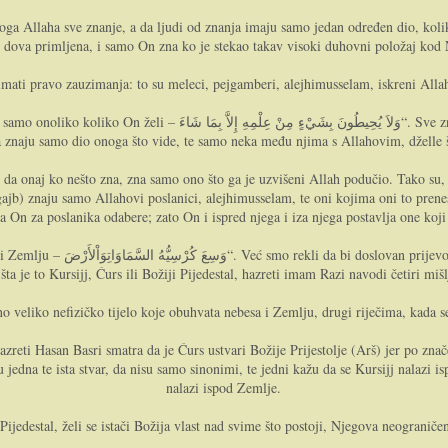
oga Allaha sve znanje, a da ljudi od znanja imaju samo jedan određen dio, kolik
e dova primljena, i samo On zna ko je stekao takav visoki duhovni položaj kod
ti pravo zauzimanja: to su meleci, pejgamberi, alejhimusselam, iskreni Allahov
 Sve znanje, kako smo rekli, nalazi se kod uzvišenoga Allaha. On poznaje i
enja znaju samo dio onoga što vide, te samo neka među njima s Allahovim, džell
 da onaj ko nešto zna, zna samo ono što ga je uzvišeni Allah podučio. Tako su
gajb) znaju samo Allahovi poslanici, alejhimusselam, te oni kojima oni to pre
n za poslanika odabere; zato On i ispred njega i iza njega postavlja one koji 
ta i nebesa i Zemlju“. Govoreći o
šta je to Kursijj, Ćurs ili Božiji Pijedestal, hazreti imam Razi navodi četiri mišl
no veliko nefizičko tijelo koje obuhvata nebesa i Zemlju, drugi riječima, kada 
Hazreti Hasan Basri smatra da je Ćurs ustvari Božije Prijestolje (Arš) jer po znač
 jedna te ista stvar, da nisu samo sinonimi, te jedni kažu da se Kursijj nalazi 
nalazi ispod Zemlje.
ijedestal, želi se istači Božija vlast nad svime što postoji, Njegova neograni