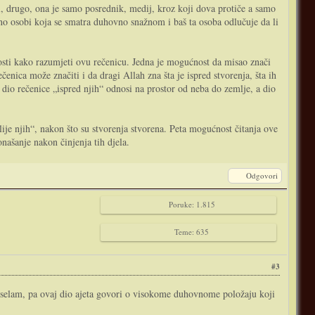
i, drugo, ona je samo posrednik, medij, kroz koji dova protiče a samo
čno osobi koja se smatra duhovno snažnom i baš ta osoba odlučuje da li
čenica može značiti i da dragi Allah zna šta je ispred stvorenja, šta ih
se dio rečenice „ispred njih“ odnosi na prostor od neba do zemlje, a dio
oslije njih“, nakon što su stvorenja stvorena. Peta mogućnost čitanja ove
onašanje nakon činjenja tih djela.
Odgovori
Poruke: 1.815
Teme: 635
#3