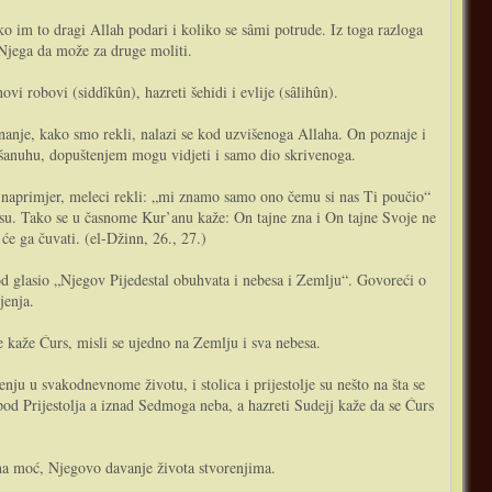
o im to dragi Allah podari i koliko se sâmi potrude. Iz toga razloga
 Njega da može za druge moliti.
i robovi (siddîkûn), hazreti šehidi i evlije (sâlihûn).
e šanuhu, dopuštenjem mogu vidjeti i samo dio skrivenoga.
, naprimjer, meleci rekli: „mi znamo samo ono čemu si nas Ti poučio“
nesu. Tako se u časnome Kur’anu kaže: On tajne zna i On tajne Svoje ne
će ga čuvati. (el-Džinn, 26., 27.)
jenja.
se kaže Ćurs, misli se ujedno na Zemlju i sva nebesa.
enju u svakodnevnome životu, i stolica i prijestolje su nešto na šta se
ispod Prijestolja a iznad Sedmoga neba, a hazreti Sudejj kaže da se Ćurs
čena moć, Njegovo davanje života stvorenjima.