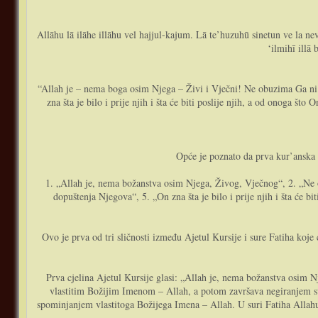
Allāhu lā ilāhe illāhu vel hajjul-kajum. Lā te’huzuhū sinetun ve la n
‘ilmihī illā
“Allah je – nema boga osim Njega – Živi i Vječni! Ne obuzima Ga ni 
zna šta je bilo i prije njih i šta će biti poslije njih, a od onoga
Opće je poznato da prva kur’anska 
1. „Allah je, nema božanstva osim Njega, Živog, Vječnog“, 2. „Ne 
dopuštenja Njegova“, 5. „On zna šta je bilo i prije njih i šta će
Ovo je prva od tri sličnosti između Ajetul Kursije i sure Fatiha koje
Prva cjelina Ajetul Kursije glasi: „Allah je, nema božanstva osim Njega الله لا اله إلا هو“. Ovdje je izraženo osnovno svojstvo uzvišenoga Gospodara, svojstvo jedinosti ili tevhida. Cjelina počinje sa, k
vlastitim Božijim Imenom – Allah, a potom završava negiranjem sv
spominjanjem vlastitoga Božijega Imena – Allah. U suri Fatiha Allahu 