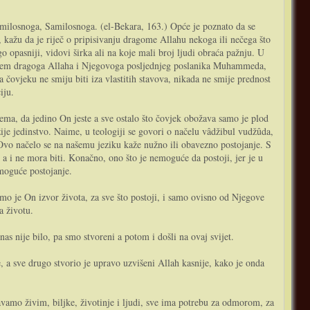
milosnoga, Samilosnoga. (el-Bekara, 163.) Opće je poznato da se
 kažu da je riječ o pripisivanju dragome Allahu nekoga ili nečega što
o opasniji, vidovi širka ali na koje mali broj ljudi obraća pažnju. U
srcem dragoga Allaha i Njegovoga posljednjeg poslanika Muhammeda,
ada čovjeku ne smiju biti iza vlastitih stavova, nikada ne smije prednost
iju.
žije jedinstvo. Naime, u teologiji se govori o načelu vâdžibul vudžûda,
. Ovo načelo se na našemu jeziku kaže nužno ili obavezno postojanje. S
 i ne mora biti. Konačno, ono što je nemoguće da postoji, jer je u
emoguće postojanje.
mo je On izvor života, za sve što postoji, i samo ovisno od Njegove
a životu.
nas nije bilo, pa smo stvoreni a potom i došli na ovaj svijet.
, a sve drugo stvorio je upravo uzvišeni Allah kasnije, kako je onda