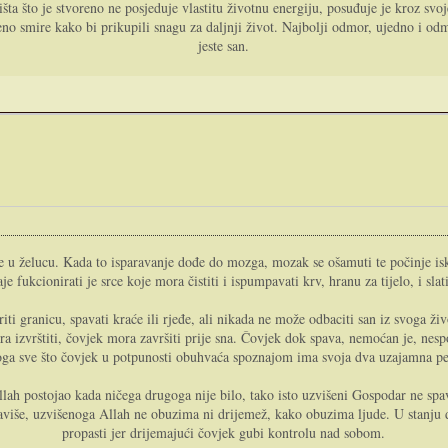
a što je stvoreno ne posjeduje vlastitu životnu energiju, posuđuje je kroz svoj
eno smire kako bi prikupili snagu za daljnji život. Najbolji odmor, ujedno i o
jeste san.
e u želucu. Kada to isparavanje dođe do mozga, mozak se ošamuti te počinje iskl
fukcionirati je srce koje mora čistiti i ispumpavati krv, hranu za tijelo, i sla
i granicu, spavati kraće ili rjeđe, ali nikada ne može odbaciti san iz svoga ži
ra izvrštiti, čovjek mora završiti prije sna. Čovjek dok spava, nemoćan je, nespo
oga sve što čovjek u potpunosti obuhvaća spoznajom ima svoja dva uzajamna per
lah postojao kada ničega drugoga nije bilo, tako isto uzvišeni Gospodar ne spava
Štaviše, uzvišenoga Allah ne obuzima ni drijemež, kako obuzima ljude. U stanju d
propasti jer drijemajući čovjek gubi kontrolu nad sobom.