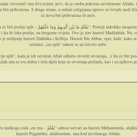
manje (tevessul) ima dva uvjeta: prvi, da je osoba pokorna uzvišenome Allahu, 
ova biti prihvaćena. S druge strane, u nekim religijama upravo se čovjek moli li
će dova biti prihvaćena ili neće.
o razumjeti ovu rečenicu. Jedna je mogućnost da misao znači
 i šta ih čeka poslije, na drugome svijetu. Ovo je stav hazreti Mudžahida. No, re
 ovo je mišljenje hazreti Dahhâka i Kelbija. Hazreti Ibn Abbas, opet, kaže, kako 
rečenice „iza njih“ odnosi se na četvrto nebo.
rije njih“, kada je tek uzvišeni Allah odlučio stvoriti stvorenja, „i šta će biti p
lah zna za sva dobra i loša djela koja su stvorenja počinila, kao i za njihovo p
, pa ovaj dio ajeta govori o visokome duhovnome položaju koji
hazreti Pejgamber, alejhisselam, ima kod uzvišenoga Allaha.