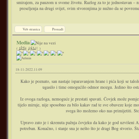
smirajem, za pauzom u svome životu. Razlog za to je jednostavan – ništ
preseljenja na drugi svijet, svim stvorenjima je nužno da se povrem
Veb stranica
Pronađi
Media
( ٱلسَّلَامُ عَلَيْكُمْ )
18-11-2022.11:09
Kako je poznato, san nastaje isparavanjem hrane i pića koji se talož
ugasilo i time omogućilo odmor mozgu. Jedino što ostaje 
Iz ovoga razloga, nemoguće je prestati spavati. Čovjek može pomjerit
tijelo miruje, nije sposobno za bilo kakav rad te sve obaveze koje mo
svega što možemo oko nas primijetiti. St
Upravo zato je i skrenuta pažnja čovjeku da kako je god uzvišeni Al
potreban. Konačno, i stanje sna je nešto što je dragi Bog stvorio. 