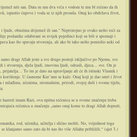
drijemež niti san. Data su mu dva vrča s vodom te mu bî rečeno da ih
i, ispustio ćupove i voda se iz njih prosula. Onaj ko obdržava život,
 i ljude, obuzima drijemež ili san.“ Nepristojno je ovako nešto reći za
e poslanike odabirani su uvijek pojedinci koji su bili u spoznaji i
pava kao što spavaju stvorenja, ali ako bi tako nešto pomislio neki od
i i stvorenja, djela ljudi, imovina ljudi, odrasli, djeca… sve. On je
prijatelja… To im je dato na upravljanje ali će ih istinski Vlasnik i
o korištenje. U časnome Kur’anu se kaže: Onaj koji je dao smrt i život
a i mlađima, učenima, siromašnim, prirodi, svojoj duši i svome tijelu,
ja.
rmirajuća rečenica u značenju „samo onaj kome to dragi Allah dopusti,
nika, rod, učenika, učitelja i slično moliti. No, vrijednost toga
 klanjamo samo zato da bi nas što više Allahu približili.“ (ajet 3.)