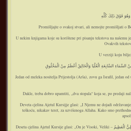
Promišljajte o svakoj stvari, ali nemojte promišljati o 
U nekim knjigama koje su korištene pri pisanju tekstova na našemu jez
Ovakvih tekstova
U verziji koju bilj
Jedan od meleka nositelja Prijestolja (Arša), zovu ga Israfil, jedan 
Dakle, treba dobro upamtiti, „dva stopala“ koja se, po predaji nal
Deveta cjelina Ajetul Kursijje glasi: „I Njemu ne dojadi održavanje njihovo – وَلاَ يَئُودُهُ حِفْظُهُمَا“. Pojam „dojadi“, znači „nije mu teško“. Stvoriti, održavati i starati se o stvorenome
teškoću, nikakav teret, za uzvišenoga Allaha. Kako smo prethodno v
apsol
Deseta cjelina Ajetul Kursije glasi: „On je Visoki, Veliki – وَهُوَ الْعَلِيُّ الْعَظِيمُ“. Ajetul Kursija otpočinje s jednim od Lijepih Božijih Imena, te se završava spominjanjem Lijepoga Božijega Imena. Čitajući ovaj plemeniti