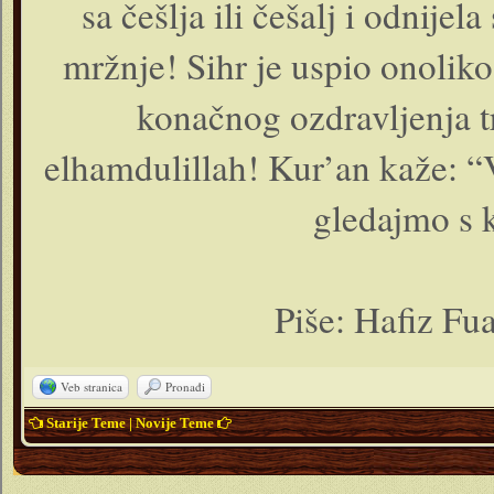
sa češlja ili češalj i odnijel
mržnje! Sihr je uspio onoliko
konačnog ozdravljenja tr
elhamdulillah! Kur’an kaže: “V
gledajmo s 
Piše: Hafiz Fu
Veb stranica
Pronađi
Starije Teme
|
Novije Teme