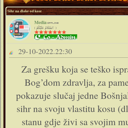
Sihr na dlake od kose
Media
( ٱلسَّلَامُ عَلَيْكُمْ )
29-10-2022.22:30
Za grešku koja se teško ispr
Bog’dom zdravlja, za pamet
pokazuje slučaj jedne Bošnja
sihr na svoju vlastitu kosu (
stanu gdje živi sa svojim m