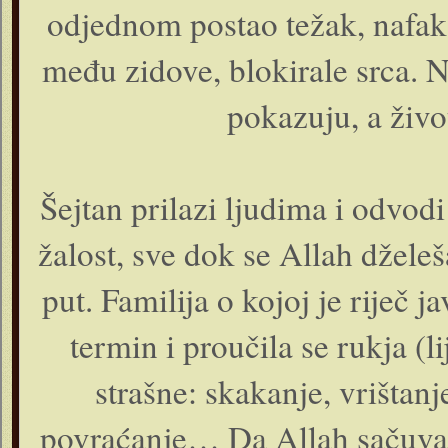
odjednom postao težak, nafaka 
među zidove, blokirale srca. N
pokazuju, a živ
Šejtan prilazi ljudima i odvodi
žalost, sve dok se Allah džele
put. Familija o kojoj je riječ j
termin i proučila se rukja (
strašne: skakanje, vrištanje
povraćanje… Da Allah sačuva!