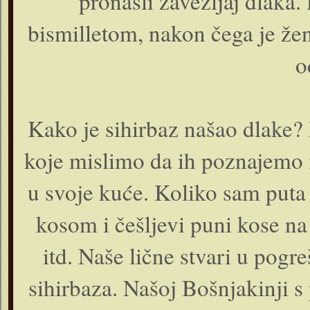
pronašli zavežljaj dlaka
bismilletom, nakon čega je žen
o
Kako je sihirbaz našao dlake?
koje mislimo da ih poznajemo 
u svoje kuće. Koliko sam puta 
kosom i češljevi puni kose n
itd. Naše lične stvari u po
sihirbaza. Našoj Bošnjakinji s