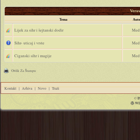
Vero
Tema
Auto
Lijek za sihr i šejtanski dodir
Med
Sihr- uticaj i vrste
Med
Ciganski sihr i magije
Med
Oblik Za Štampu
Kontakt
|
Arhiva
|
Novo
|
Traži
©
I
WI