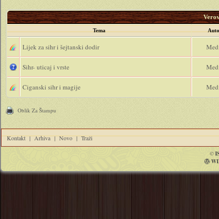
Vero
Tema
Auto
Lijek za sihr i šejtanski dodir
Med
Sihr- uticaj i vrste
Med
Ciganski sihr i magije
Med
Oblik Za Štampu
Kontakt
|
Arhiva
|
Novo
|
Traži
©
I
WI