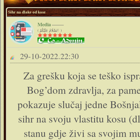
Sihr na dlake od kose
Media
( ٱلسَّلَامُ عَلَيْكُمْ )
29-10-2022.22:30
Za grešku koja se teško ispr
Bog’dom zdravlja, za pamet
pokazuje slučaj jedne Bošnja
sihr na svoju vlastitu kosu (
stanu gdje živi sa svojim m