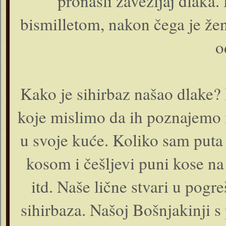
pronašli zavežljaj dlaka
bismilletom, nakon čega je žen
o
Kako je sihirbaz našao dlake?
koje mislimo da ih poznajemo 
u svoje kuće. Koliko sam puta 
kosom i češljevi puni kose n
itd. Naše lične stvari u po
sihirbaza. Našoj Bošnjakinji s