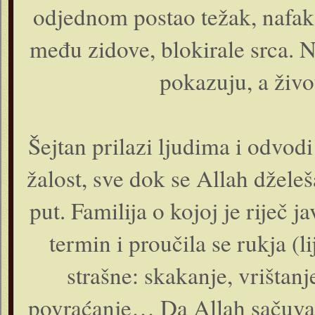
odjednom postao težak, nafaka 
među zidove, blokirale srca. N
pokazuju, a živ
Šejtan prilazi ljudima i odvodi
žalost, sve dok se Allah džele
put. Familija o kojoj je riječ j
termin i proučila se rukja (
strašne: skakanje, vrištanje
povraćanje… Da Allah sačuva!