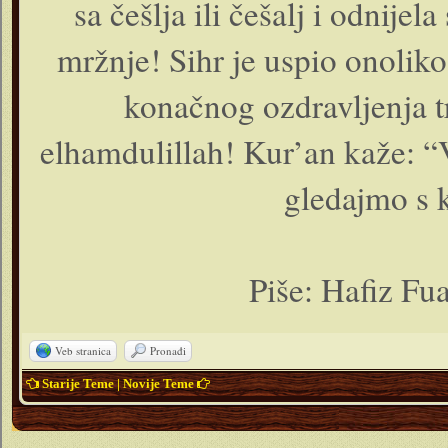
sa češlja ili češalj i odnijel
mržnje! Sihr je uspio onoliko
konačnog ozdravljenja tr
elhamdulillah! Kur’an kaže: “V
gledajmo s 
Piše: Hafiz Fu
Veb stranica
Pronađi
Starije Teme
|
Novije Teme