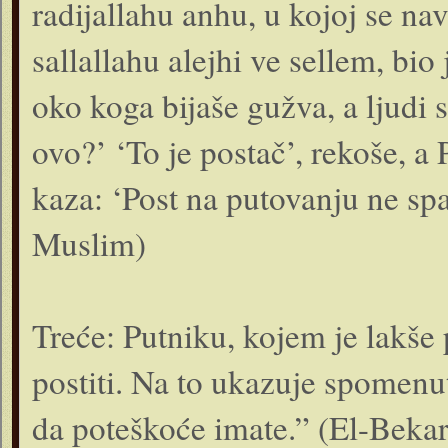
radijallahu anhu, u kojoj se na
sallallahu alejhi ve sellem, bio
oko koga bijaše gužva, a ljudi s
ovo?’ ‘To je postač’, rekoše, a 
kaza: ‘Post na putovanju ne sp
Muslim)
Treće: Putniku, kojem je lakše p
postiti. Na to ukazuje spomenut
da poteškoće imate.” (El-Bekar