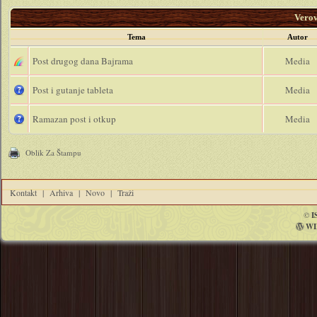
Vero
Tema
Autor
Post drugog dana Bajrama
Media
Post i gutanje tableta
Media
Ramazan post i otkup
Media
Oblik Za Štampu
Kontakt
|
Arhiva
|
Novo
|
Traži
©
I
WI