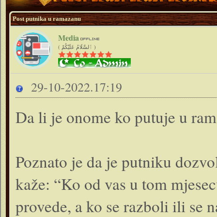
Post putnika u ramazanu
Media
( ٱلسَّلَامُ عَلَيْكُمْ )
29-10-2022.17:19
Da li je onome ko putuje u rama
Poznato je da je putniku dozvol
kaže: “Ko od vas u tom mjesec
provede, a ko se razboli ili se 