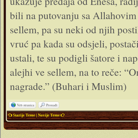
ukazuje predaja od Enesa, radij
bili na putovanju sa Allahovim 
sellem, pa su neki od njih posti
vruć pa kada su odsjeli, postači
ustali, te su podigli šatore i nap
alejhi ve sellem, na to reče: “On
nagrade.” (Buhari i Muslim)
Veb stranica
Pronađi
Starije Teme
|
Novije Teme