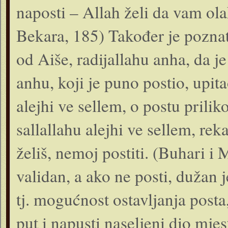
naposti – Allah želi da vam ola
Bekara, 185) Također je poznato
od Aiše, radijallahu anha, da j
anhu, koji je puno postio, upit
alejhi ve sellem, o postu prili
sallallahu alejhi ve sellem, reka
želiš, nemoj postiti. (Buhari i
validan, a ako ne posti, dužan j
tj. mogućnost ostavljanja post
put i napusti naseljeni dio mje