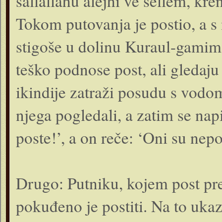
sallallahu alejhi ve sellem, k
Tokom putovanja je postio, a s n
stigoše u dolinu Kuraul-gamim
teško podnose post, ali gledaju 
ikindije zatraži posudu s vodom
njega pogledali, a zatim se nap
poste!’, a on reče: ‘Oni su nep
Drugo: Putniku, kojem post pred
pokuđeno je postiti. Na to uka