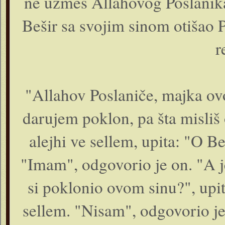
ne uzmeš Allahovog Poslanika,
Bešir sa svojim sinom otišao Po
r
"Allahov Poslaniče, majka ov
darujem poklon, pa šta misliš
alejhi ve sellem, upita: "O Be
"Imam", odgovorio je on. "A j
si poklonio ovom sinu?", upita
sellem. "Nisam", odgovorio j