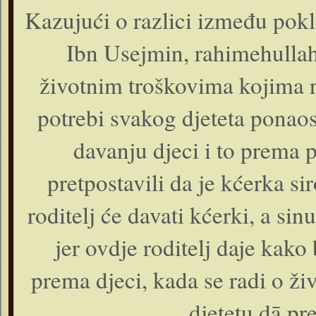
Kazujući o razlici između poklo
Ibn Usejmin, rahimehullah
životnim troškovima kojima ro
potrebi svakog djeteta ponaos
davanju djeci i to prema 
pretpostavili da je kćerka s
roditelj će davati kćerki, a sin
jer ovdje roditelj daje kako
prema djeci, kada se radi o ž
djetetu dā pr