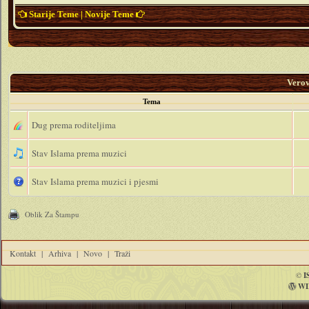
Starije Teme
|
Novije Teme
Vero
Tema
Dug prema roditeljima
Stav Islama prema muzici
Stav Islama prema muzici i pjesmi
Oblik Za Štampu
Kontakt
|
Arhiva
|
Novo
|
Traži
©
I
WI