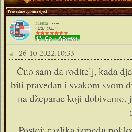
Pravednost prema djeci
Media
( ٱلسَّلَامُ عَلَيْكُمْ )
26-10-2022.10:33
Čuo sam da roditelj, kada dje
biti pravedan i svakom svom dje
na džeparac koji dobivamo, je
Postoji razlika između poklon