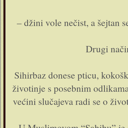
– džini vole nečist, a šejtan 
Drugi nači
Sihirbaz donese pticu, kokošku
životinje s posebnim odlikama
većini slučajeva radi se o živo
U Muslimovom “Sahihu” je za