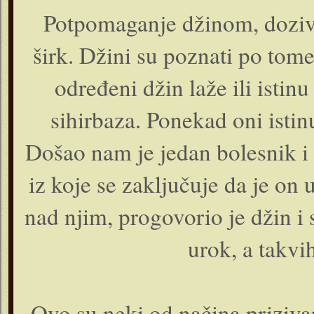
Potpomaganje džinom, doziva
širk. Džini su poznati po tom
određeni džin laže ili istin
sihirbaza. Ponekad oni istinu
Došao nam je jedan bolesnik i
iz koje se zaključuje da je on
nad njim, progovorio je džin i 
urok, a takvi
Ovo su neki od načina priziva