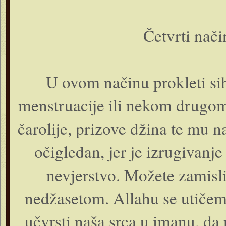
Četvrti nač
U ovom načinu prokleti sih
menstruacije ili nekom drugom
čarolije, prizove džina te mu n
očigledan, jer je izrugivanje
nevjerstvo. Možete zamisli
nedžasetom. Allahu se utičem
učvrsti naša srca u imanu, da 