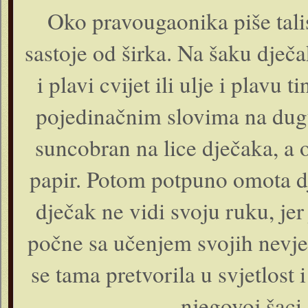
Oko pravougaonika piše tali
sastoje od širka. Na šaku dječa
i plavi cvijet ili ulje i plavu 
pojedinačnim slovima na dugu
suncobran na lice dječaka, a
papir. Potom potpuno omota d
dječak ne vidi svoju ruku, jer 
počne sa učenjem svojih nevjer
se tama pretvorila u svjetlost 
njegovoj šaci, 