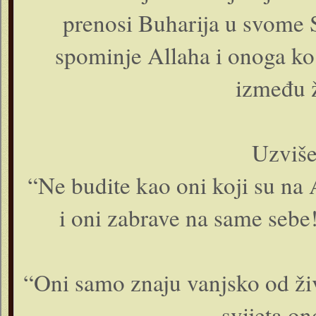
prenosi Buharija u svome 
spominje Allaha i onoga ko 
između ž
Uzviše
“Ne budite kao oni koji su na 
i oni zabrave na same sebe!
“Oni samo znaju vanjsko od ži
svijeta o