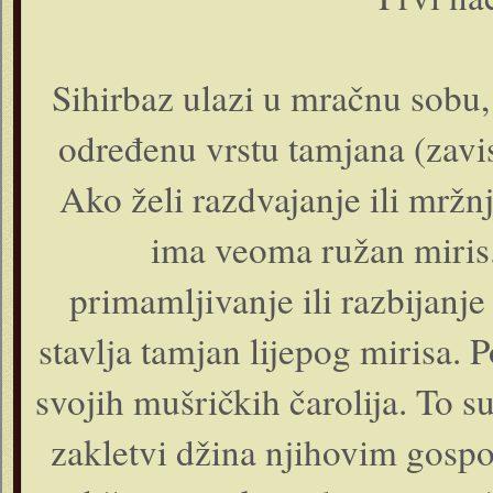
Sihirbaz ulazi u mračnu sobu, 
određenu vrstu tamjana (zavis
Ako želi razdvajanje ili mržnju
ima veoma ružan miris. 
primamljivanje ili razbijanj
stavlja tamjan lijepog mirisa. 
svojih mušričkih čarolija. To s
zakletvi džina njihovim gospo