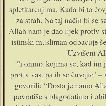
spletkarenjima. Kada bi to čov
za strah. Na taj način bi se 
Allah nam je dao lijek protiv st
istinski musliman odbacuje še
Uzvišeni Al
“i onima kojima se, kad im j
protiv vas, pa ih se čuvajte! 
govorili: “Dosta je nama Alla
povratiše s blagodatima i obi