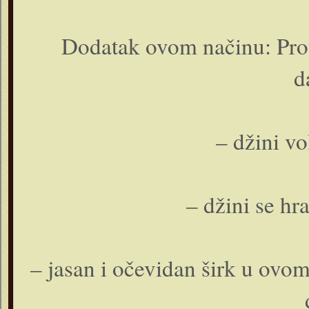
Dodatak ovom načinu: Prou
d
– džini v
– džini se h
– jasan i očevidan širk u ovo