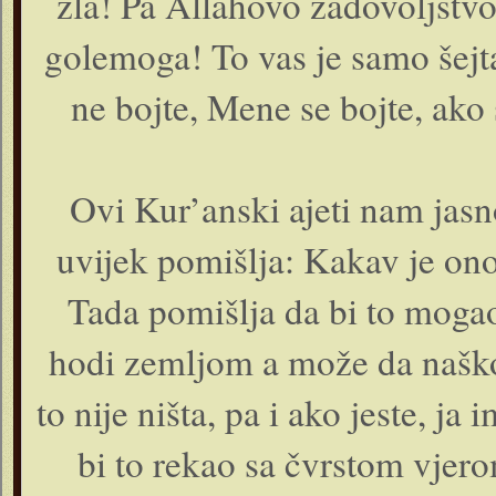
zla! Pa Allahovo zadovoljstvo 
golemoga! To vas je samo šejt
ne bojte, Mene se bojte, ako 
Ovi Kur’anski ajeti nam jasn
uvijek pomišlja: Kakav je ono 
Tada pomišlja da bi to mogao 
hodi zemljom a može da naško
to nije ništa, pa i ako jeste, j
bi to rekao sa čvrstom vjer