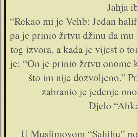
Jahja i
“Rekao mi je Vehb: Jedan halifa
pa je prinio žrtvu džinu da mu n
tog izvora, a kada je vijest o 
je: “On je prinio žrtvu onome k
što im nije dozvoljeno.” Po
zabranio je jedenje ono
Djelo “Ahk
U Muslimovom “Sahihu” posto