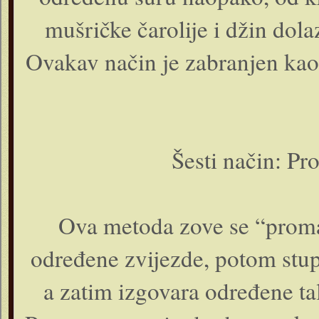
mušričke čarolije i džin dola
Ovakav način je zabranjen kao 
Šesti način: Pr
Ova metoda zove se “promat
određene zvijezde, potom stup
a zatim izgovara određene tal