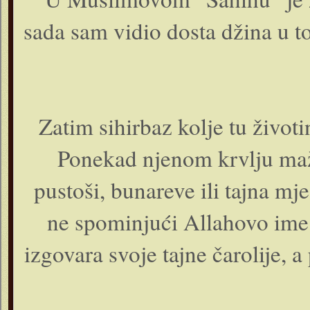
sada sam vidio dosta džina u to
Zatim sihirbaz kolje tu živo
Ponekad njenom krvlju maže
pustoši, bunareve ili tajna mj
ne spominjući Allahovo ime 
izgovara svoje tajne čarolije, 