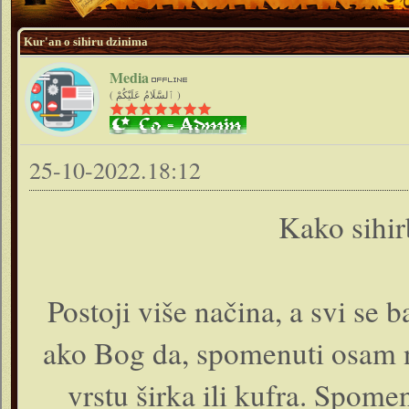
Kur'an o sihiru dzinima
Media
( ٱلسَّلَامُ عَلَيْكُمْ )
25-10-2022.18:12
Kako sihir
Postoji više načina, a svi se b
ako Bog da, spomenuti osam n
vrstu širka ili kufra. Spome