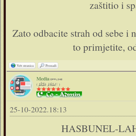
zaštitio i s
Zato odbacite strah od sebe i 
to primjetite, o
Veb stranica
Pronađi
Media
( ٱلسَّلَامُ عَلَيْكُمْ )
25-10-2022.18:13
HASBUNEL-LAH