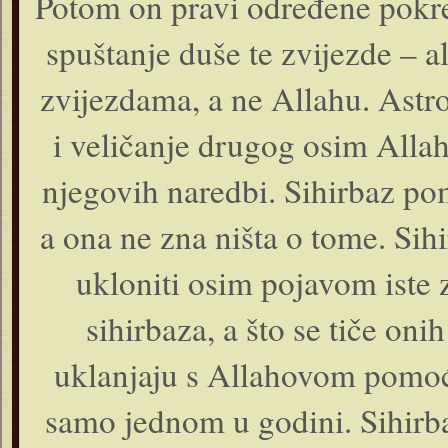
Potom on pravi određene pokre
spuštanje duše te zvijezde – al
zvijezdama, a ne Allahu. Astro
i veličanje drugog osim Allah
njegovih naredbi. Sihirbaz pom
a ona ne zna ništa o tome. Sih
ukloniti osim pojavom iste 
sihirbaza, a što se tiče oni
uklanjaju s Allahovom pomoći
samo jednom u godini. Sihirba