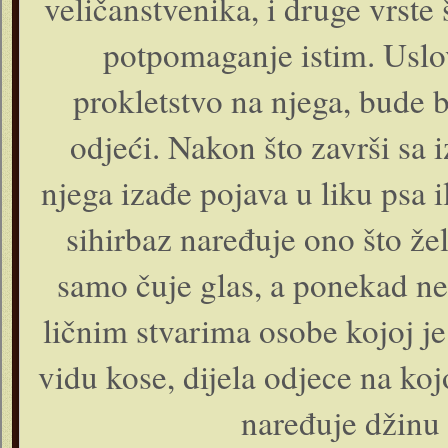
veličanstvenika, i druge vrste 
potpomaganje istim. Uslov
prokletstvo na njega, bude be
odjeći. Nakon što završi sa 
njega izađe pojava u liku psa i
sihirbaz naređuje ono što že
samo čuje glas, a ponekad ne
ličnim stvarima osobe kojoj je
vidu kose, dijela odjece na koj
naređuje džinu 