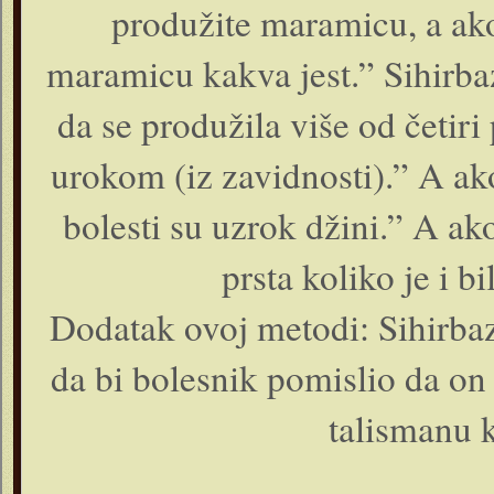
produžite maramicu, a ako
maramicu kakva jest.” Sihirba
da se produžila više od četiri
urokom (iz zavidnosti).” A ako
bolesti su uzrok džini.” A ak
prsta koliko je i b
Dodatak ovoj metodi: Sihirbaz
da bi bolesnik pomislio da on l
talismanu k