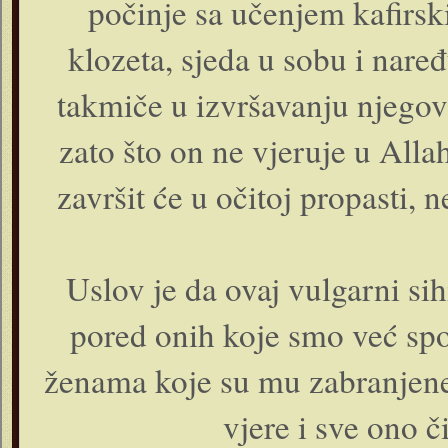
počinje sa učenjem kafirskih
klozeta, sjeda u sobu i naređ
takmiče u izvršavanju njegov
zato što on ne vjeruje u Allaha
završit će u očitoj propasti, 
Uslov je da ovaj vulgarni sih
pored onih koje smo već spo
ženama koje su mu zabranjene
vjere i sve ono č