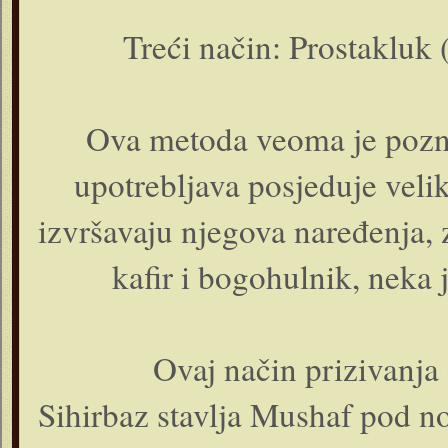
Treći način: Prostakluk 
Ova metoda veoma je pozna
upotrebljava posjeduje velik
izvršavaju njegova naređenja, z
kafir i bogohulnik, neka 
Ovaj način prizivanja 
Sihirbaz stavlja Mushaf pod nog