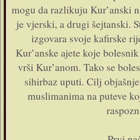
mogu da razlikuju Kur’anski na
je vjerski, a drugi šejtanski. 
izgovara svoje kafirske ri
Kur’anske ajete koje bolesnik 
vrši Kur’anom. Tako se boles
sihirbaz uputi. Cilj objašnj
muslimanima na puteve koj
raspozna
Prvi na