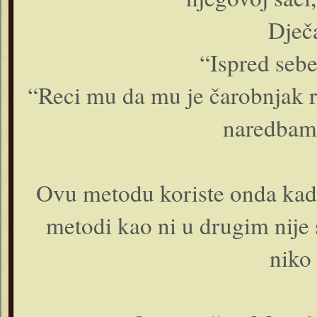
Dječ
“Ispred sebe
“Reci mu da mu je čarobnjak re
naredbama
Ovu metodu koriste onda kada 
metodi kao ni u drugim nije s
niko