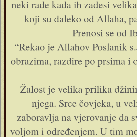
neki rade kada ih zadesi velika
koji su daleko od Allaha, pa
Prenosi se od I
“Rekao je Allahov Poslanik s.
obrazima, razdire po prsima i 
Žalost je velika prilika džin
njega. Srce čovjeka, u vel
zaboravlja na vjerovanje da s
voljom i određenjem. U tim mom