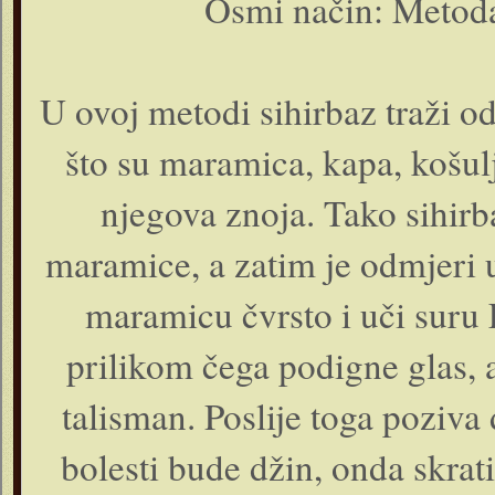
Osmi način: Metoda 
U ovoj metodi sihirbaz traži o
što su maramica, kapa, košulj
njegova znoja. Tako sihir
maramice, a zatim je odmjeri u
maramicu čvrsto i uči suru E
prilikom čega podigne glas, 
talisman. Poslije toga poziv
bolesti bude džin, onda skra