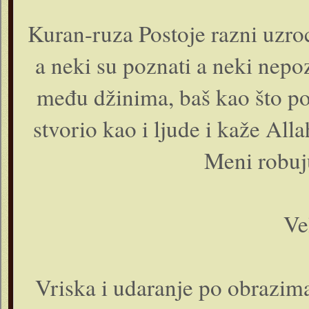
Kuran-ruza Postoje razni uzroci
a neki su poznati a neki nepoz
među džinima, baš kao što pos
stvorio kao i ljude i kaže All
Meni robuju
Ve
Vriska i udaranje po obrazima 