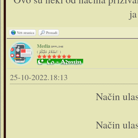
ja
Veb stranica
Pronađi
Media
( ٱلسَّلَامُ عَلَيْكُمْ )
25-10-2022.18:13
Način ula
Način ula