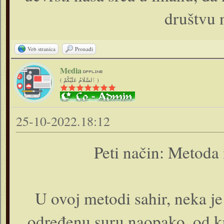
društvu 
Veb stranica
Pronađi
Media
( ٱلسَّلَامُ عَلَيْكُمْ )
25-10-2022.18:12
Peti način: Metoda 
U ovoj metodi sahir, neka je
određenu suru naopako, od kr