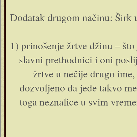
Dodatak drugom načinu: Širk u
1) prinošenje žrtve džinu – što
slavni prethodnici i oni posli
žrtve u nečije drugo ime
dozvoljeno da jede takvo mes
toga neznalice u svim vreme