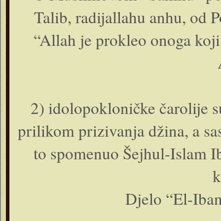
Talib, radijallahu anhu, od P
“Allah je prokleo onoga ko
2) idolopokloničke čarolije su
prilikom prizivanja džina, a sa
to spomenuo Šejhul-Islam Ib
k
Djelo “El-Iban