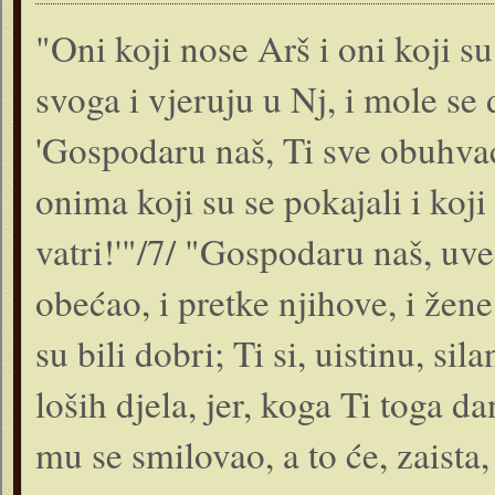
"Oni koji nose Arš i oni koji s
svoga i vjeruju u Nj, i mole se
'Gospodaru naš, Ti sve obuhvać
onima koji su se pokajali i koji 
vatri!'"/7/ "Gospodaru naš, uve
obećao, i pretke njihove, i žen
su bili dobri; Ti si, uistinu, si
loših djela, jer, koga Ti toga da
mu se smilovao, a to će, zaista, 