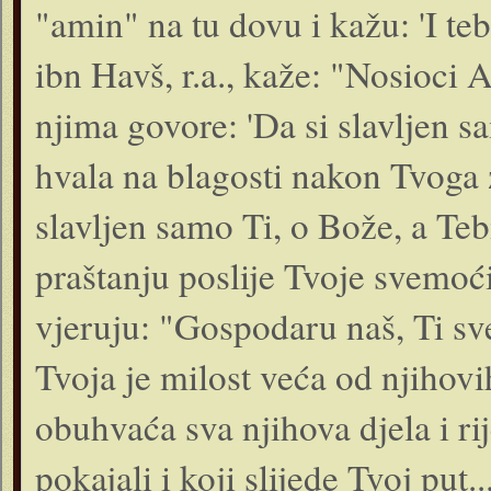
"amin" na tu dovu i kažu: 'I teb
ibn Havš, r.a., kaže: "Nosioci
njima govore: 'Da si slavljen s
hvala na blagosti nakon Tvoga z
slavljen samo Ti, o Bože, a Te
praštanju poslije Tvoje svemoći'
vjeruju: "Gospodaru naš, Ti sv
Tvoja je milost veća od njihovi
obuhvaća sva njihova djela i ri
pokajali i koji slijede Tvoj put..