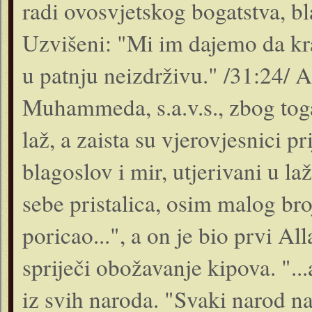
radi ovosvjetskog bogatstva, bl
Uzvišeni: "Mi im dajemo da kra
u patnju neizdrživu." /31:24/ A
Muhammeda, s.a.v.s., zbog toga
laž, a zaista su vjerovjesnici p
blagoslov i mir, utjerivani u la
sebe pristalica, osim malog bro
poricao...", a on je bio prvi A
spriječi obožavanje kipova. "...a
iz svih naroda. "Svaki narod n