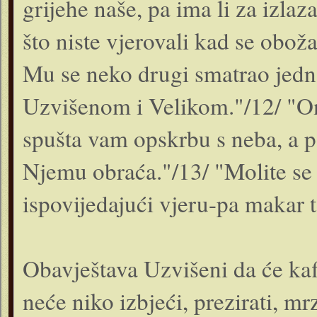
grijehe naše, pa ima li za izla
što niste vjerovali kad se oboža
Mu se neko drugi smatrao jedn
Uzvišenom i Velikom."/12/ "O
spušta vam opskrbu s neba, a p
Njemu obraća."/13/ "Molite se
ispovijedajući vjeru-pa makar 
Obavještava Uzvišeni da će kaf
neće niko izbjeći, prezirati, mr