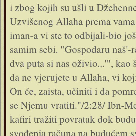
i zbog kojih su ušli u Džehenne
Uzvišenog Allaha prema vama n
iman-a vi ste to odbijali-bio j
samim sebi. "Gospodaru naš'-reć
dva puta si nas oživio...'", ka
da ne vjerujete u Allaha, vi koj
On će, zaista, učiniti i da pomre
se Njemu vratiti."/2:28/ Ibn-Mes
kafiri tražiti povratak dok budu
svođenja računa na budućem svi