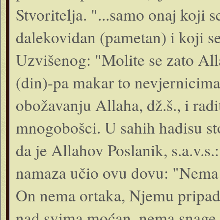
Stvoritelja. "...samo onaj koji s
dalekovidan (pametan) i koji se 
Uzvišenog: "Molite se zato All
(din)-pa makar to nevjernicima b
obožavanju Allaha, dž.š., i rad
mnogobošci. U sahih hadisu sto
da je Allahov Poslanik, s.a.v.s.
namaza učio ovu dovu: "Nema b
On nema ortaka, Njemu pripada
nad svima moćan, nema snage 