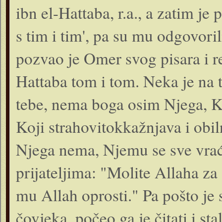
ibn el-Hattaba, r.a., a zatim je 
s tim i tim', pa su mu odgovori
pozvao je Omer svog pisara i 
Hattaba tom i tom. Neka je na 
tebe, nema boga osim Njega, Ko
Koji straho­vitokkažnjava i ob
Njega nema, Njemu se sve vrać
prijateljima: "Molite Allaha za
mu Allah oprosti." Pa pošto je 
čovjeka, počeo ga je čitati i sta