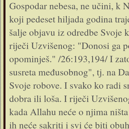
Gospodar nebesa, ne učini, k N
koji pedeset hiljada godina traje
šalje objavu iz odredbe Svoje 
riječi Uzvišenog: "Donosi ga pov
opominješ." /26:193,194/ I za
susreta međusobnog", tj. na Da
Svoje robove. I svako ko radi sr
dobra ili loša. I riječi Uzvišen
kada Allahu neće o njima ništa s
ih neće sakriti i svi će biti ob