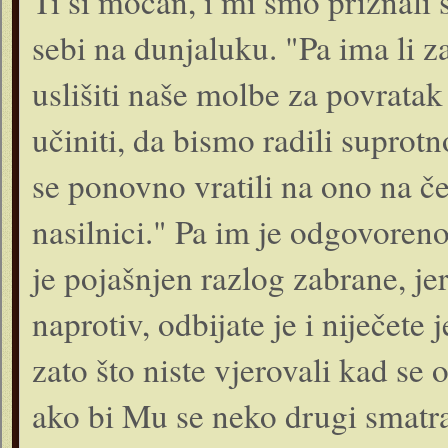
Ti si moćan, i mi smo priznali s
sebi na dunjaluku. "Pa ima li za
uslišiti naše molbe za povratak 
učiniti, da bismo radili suprot
se ponovno vratili na ono na če
nasilnici." Pa im je odgovoren
je pojašnjen razlog zabrane, je
naprotiv, odbijate je i niječete
zato što niste vjerovali kad se 
ako bi Mu se neko drugi smatrao