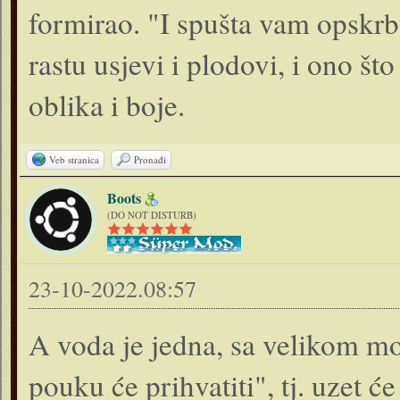
formirao. "I spušta vam opskrb
rastu usjevi i plodovi, i ono št
oblika i boje.
Veb stranica
Pronađi
Boots
(DO NOT DISTURB)
23-10-2022.08:57
A voda je jedna, sa velikom moći
pouku će prihvatiti", tj. uzet 