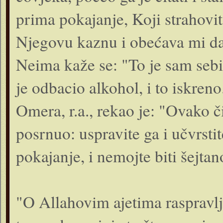
prima pokajanje, Koji strahov
Njegovu kaznu i obećava mi da 
Neima kaže se: "To je sam sebi
je odbacio alkohol, i to is­kren
Omera, r.a., rekao je: "Ovako č
posrnuo: uspravite ga i učvrsti
pokajanje, i nemojte biti šejta
"O Allahovim ajetima raspravlj