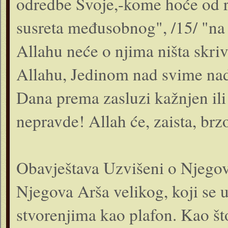
odredbe Svoje,-kome hoće od r
susreta međusobnog", /15/ "na 
Allahu neće o njima ništa skri
Allahu, Jedinom nad svime na
Dana prema zasluzi kažnjen ili 
nepravde! Allah će, zaista, brz
Obavještava Uzvišeni o Njegovo
Njegova Arša velikog, koji se
stvorenjima kao plafon. Kao št