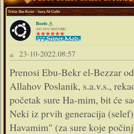
Tefsir Ibn Kesir - Sura Al-Gafir
Boots
(DO NOT DISTURB)
23-10-2022.08:57
Prenosi Ebu-Bekr el-Bezzar od E
Allahov Poslanik, s.a.v.s., reka
početak sure Ha-mim, bit će s
Neki iz prvih generacija (selef)
Havamim" (za sure koje počinj