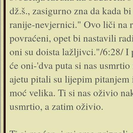
dž.š., zasigurno zna da kada bi i
ranije-nevjernici." Ovo liči na r
povraćeni, opet bi nastavili rad
oni su doista lažljivci."/6:28/ 
će oni-'dva puta si nas usmrtio
ajetu pitali su lijepim pitanjem
moć velika. Ti si nas oživio na
usmrtio, a zatim oživio.