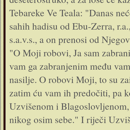
Tebareke Ve Teala: "Danas neće 
sahih hadisu od Ebu-Zerra, r.a.
s.a.v.s., a on prenosi od Njegov
"O Moji robovi, Ja sam zabrani
vam ga zabranjenim među vama 
nasilje. O robovi Moji, to su zai
zatim ću vam ih predočiti, pa 
Uzvišenom i Blagoslovljenom, 
nikog osim sebe." I riječi Uzvi