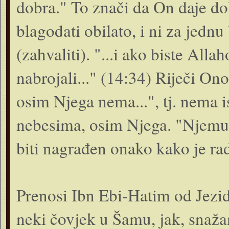
dobra." To znači da On daje d
blagodati obilato, i ni za jedn
(zahvaliti). "...i ako biste Alla
nabrojali..." (14:34) Riječi O
osim Njega nema...", tj. nema i
nebesima, osim Njega. "Njemu s
biti nagrađen onako kako je rad
Prenosi Ibn Ebi-Hatim od Jezid
neki čovjek u Šamu, jak, snaža