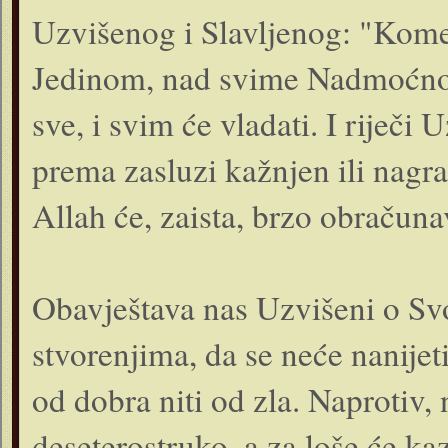
Uzvišenog i Slavljenog: "Kome
Jedinom, nad svime Nadmoćnom!"
sve, i svim će vladati. I riječ
prema zasluzi kažnjen ili nagra
Allah će, zaista, brzo obračuna
Obavještava nas Uzvišeni o S
stvorenjima, da se neće nanije
od dobra niti od zla. Naprotiv,
deseterostruko, a za loše će ka