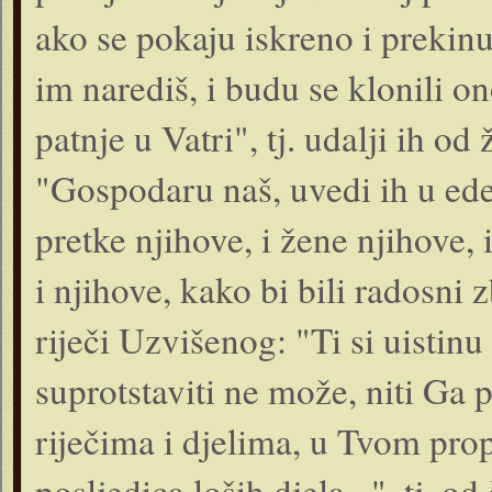
ako se pokaju iskreno i prekinu 
im narediš, i budu se klonili on
patnje u Vatri", tj. udalji ih od
"Gospodaru naš, uvedi ih u ede
pretke njihove, i žene njihove, i
i njihove, kako bi bili radosni
riječi Uzvišenog: "Ti si uistinu
suprotstaviti ne može, niti Ga 
riječima i djelima, u Tvom prop
posljedica loših djela...", tj. od