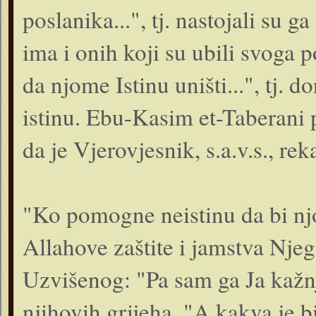
poslanika...", tj. nastojali su g
ima i onih koji su ubili svoga p
da njome Istinu uništi...", tj. d
istinu. Ebu-Kasim et-Taberani p
da je Vjerovjesnik, s.a.v.s., rek
"Ko pomogne neistinu da bi njo
Allahove zaštite i jamstva Njego
Uzvišenog: "Pa sam ga Ja kažnj
njihovih grijeha. "A kakva je bi