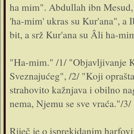
ha mim". Abdullah ibn Mesud, r
'ha-mim' ukras su Kur'ana", a I
bit, a srž Kur'ana su Âli ha-mi
"Ha-mim." /1/ "Objavljivanje K
Sveznajućeg", /2/ "Koji oprašta
strahovito kažnjava i obilno n
nema, Njemu se sve vraća."/3/
Riječ je o isprekidanim harfovi