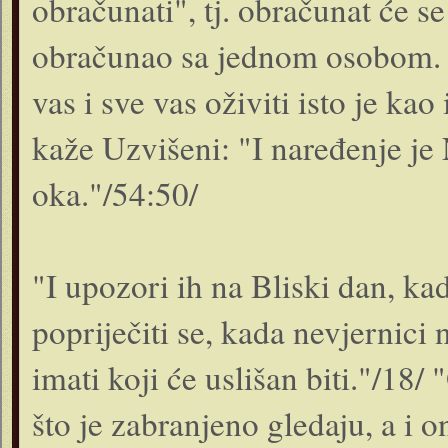
obračunati", tj. obračunat će s
obračunao sa jednom osobom. K
vas i sve vas oživiti isto je kao 
kaže Uzvišeni: "I naređenje je
oka."/54:50/
"I upozori ih na Bliski dan, kad
popriječiti se, kada nevjernici 
imati koji će uslišan biti."/18
što je zabranjeno gledaju, a i o