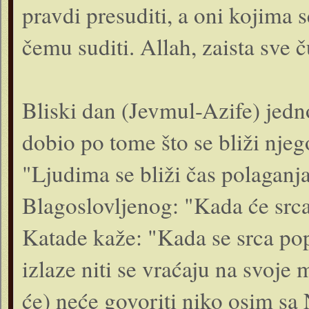
pravdi presuditi, a oni kojima 
čemu suditi. Allah, zaista sve č
Bliski dan (Jevmul-Azife) jedn
dobio po tome što se bliži nje
"Ljudima se bliži čas polaganja
Blagoslovljenog: "Kada će srca d
Katade kaže: "Kada se srca pop
izlaze niti se vraćaju na svoje m
će) neće govoriti niko osim s