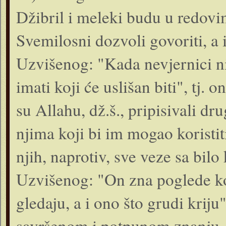
Džibril i meleki budu u redov
Svemilosni dozvoli govoriti, a is
Uzvišenog: "Kada nevjernici ni 
imati koji će uslišan biti", tj. o
su Allahu, dž.š., pripisivali d
njima koji bi im mogao koristit
njih, naprotiv, sve veze sa bilo
Uzvišenog: "On zna poglede ko
gledaju, a i ono što grudi krij
savršenom i potpunom znanju, k