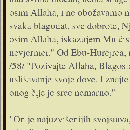
osim Allaha, i ne obožavamo 
svaka blagodat, sve dobrote, N
osim Allaha, iskazujem Mu čist
nevjernici." Od Ebu-Hurejrea, r.
/58/ "Pozivajte Allaha, Blagos
uslišavanje svoje dove. I znajt
onog čije je srce nemarno."
"On je najuzvišenijih svojstava