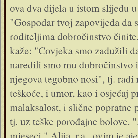
ova dva dijela u istom slijedu 
"Gospodar tvoj zapovijeda da 
roditeljima dobročinstvo činite
kaže: "Covjeka smo zadužili da 
naredili smo mu dobročinstvo i
njegova tegobno nosi", tj. radi 
teškoće, i umor, kao i osjećaj p
malaksalost, i slične popratne 
tj. uz teške porođajne bolove. 
mjeseci." Alija, r.a., ovim je 