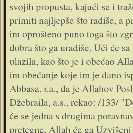
svojih propusta, kajući se i tra
primiti najljepše što radiše, a 
im oprošteno puno toga što zgri
dobra što ga uradiše. Ući će s
ulazila, kao što je i obećao All
im obećanje koje im je dano isp
Abbasa, r.a., da je Allahov Posl
Džebraila, a.s., rekao: /133/ "D
će se jedna s drugima poravnav
pretegne, Allah će ga Uzvišeni