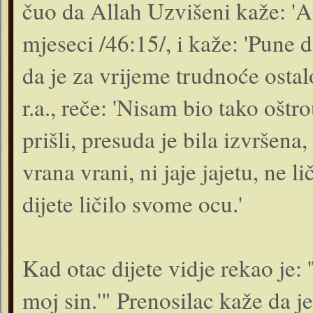
čuo da Allah Uzvišeni kaže: 'A 
mjeseci /46:15/, i kaže: 'Pune 
da je za vrijeme trudnoće osta
r.a., reče: 'Nisam bio tako ošt
prišli, presuda je bila izvršen
vrana vrani, ni jaje jajetu, ne 
dijete ličilo svome ocu.'
Kad otac dijete vidje rekao je
moj sin.'" Prenosilac kaže da j