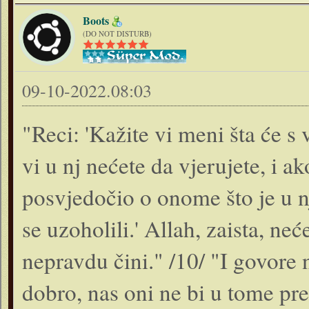
Boots
(DO NOT DISTURB)
09-10-2022.08:03
"Reci: 'Kažite vi meni šta će s
vi u nj nećete da vjerujete, i a
posvjedočio o onome što je u n
se uzoholili.' Allah, zaista, ne
nepravdu čini." /10/ "I govore 
dobro, nas oni ne bi u tome pr