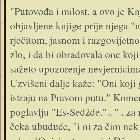
"Putovođa i milost, a ovo je Kn
objavljene knjige prije njega "
rječitom, jasnom i razgovijetn
zlo, i da bi obradovala one koj
sažeto upozorenje nevjernicima
Uzvišeni dalje kaže: "Oni koji 
istraju na Pravom putu." Komen
poglavlju "Es-Sedžde.".. "...za
čeka ubuduće, "i ni za čim nek 