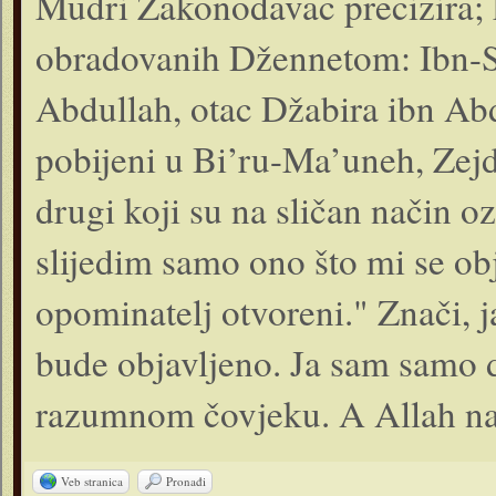
Mudri Zakonodavac precizira; k
obradovanih Džennetom: Ibn-Se
Abdullah, otac Džabira ibn Ab
pobijeni u Bi’ru-Ma’uneh, Zejd
drugi koji su na sličan način o
slijedim samo ono što mi se obj
opominatelj otvoreni." Znači, j
bude objavljeno. Ja sam samo
razumnom čovjeku. A Allah naj
Veb stranica
Pronađi