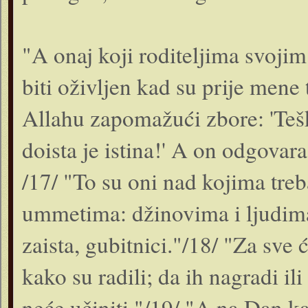
"A onaj koji roditeljima svojim
biti oživljen kad su prije mene 
Allahu zapomažući zbore: 'Tešk
doista je istina!' A on odgovara
/17/ "To su oni nad kojima treb
ummetima: džinovima i ljudima ko
zaista, gubitnici."/18/ "Za sve
kako su radili; da ih nagradi il
neće učiniti."/19/ "A na Dan ka