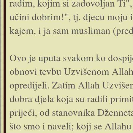
radim, kojim si zadovoljan Ti",
učini dobrim!", tj. djecu moju i
kajem, i ja sam musliman (pred
Ovo je uputa svakom ko dospije
obnovi tevbu Uzvišenom Allahu
opredijeli. Zatim Allah Uzviše
dobra djela koja su radili prim
prijeći, od stanovnika Dženneta 
što smo i naveli; koji se Allah