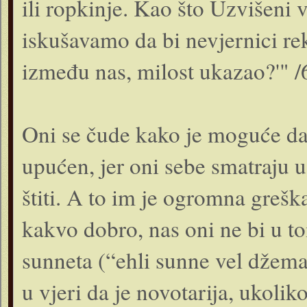
ili ropkinje. Kao što Uzvišeni 
iskušavamo da bi nevjernici rekl
između nas, milost ukazao?'" /
Oni se čude kako je moguće da 
upućen, jer oni sebe smatraju 
štiti. A to im je ogromna greška
kakvo dobro, nas oni ne bi u to
sunneta (“ehli sunne vel džemaa
u vjeri da je novotarija, ukolik