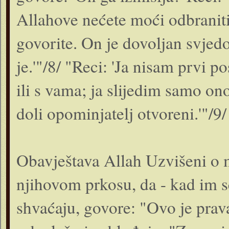
Allahove nećete moći odbraniti
govorite. On je dovoljan svjedo
je.'"/8/ "Reci: 'Ja nisam prvi p
ili s vama; ja slijedim samo ono
doli opominjatelj otvoreni.'"/9/
Obavještava Allah Uzvišeni o 
njihovom prkosu, da - kad im s
shvaćaju, govore: "Ovo je prava č