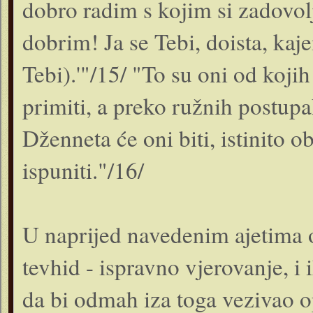
dobro radim s kojim si zadovol
dobrim! Ja se Tebi, doista, ka
Tebi).'"/15/ "To su oni od koji
primiti, a preko ružnih postupa
Dženneta će oni biti, istinito 
ispuniti."/16/
U naprijed navedenim ajetima 
tevhid - ispravno vjerovanje, i
da bi odmah iza toga vezivao 