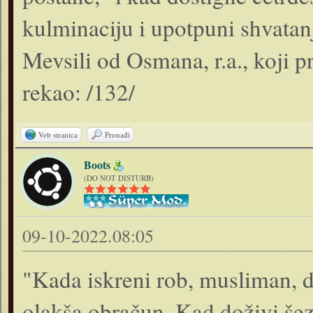
kulminaciju i upotpuni shvatanj
Mevsili od Osmana, r.a., koji pr
rekao: /132/
Veb stranica
Pronađi
Boots
(DO NOT DISTURB)
09-10-2022.08:05
"Kada iskreni rob, musliman, d
olakša obračun. Kad doživi še