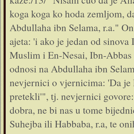
koga koga ko hoda zemljom, da
Abdullaha ibn Selama, r.a." On
ajeta: 'i ako je jedan od sinova
Muslim i En-Nesai, Ibn-Abbas i 
odnosi na Abdullaha ibn Selam
nevjernici o vjernicima: 'Da je
pretekli'", tj. nevjernici govo
dobra, ne bi nas u tome bijedni
Suhejba ili Habbaba, r.a, te oni