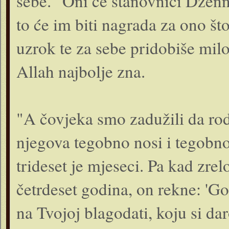
sebe. "Oni će stanovnici Dženne
to će im biti nagrada za ono što 
uzrok te za sebe pridobiše milos
Allah najbolje zna.
"A čovjeka smo zadužili da rod
njegova tegobno nosi i tegobno
trideset je mjeseci. Pa kad zrel
četrdeset godina, on rekne: 'G
na Tvojoj blagodati, koju si da