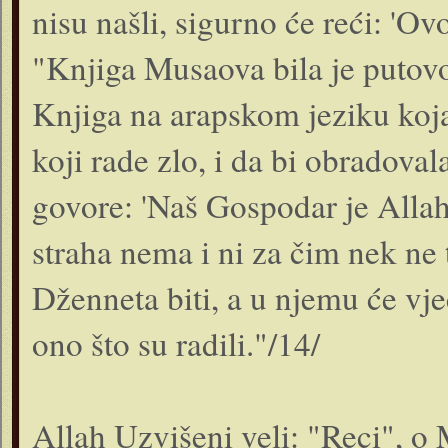
nisu našli, sigurno će reći: 'Ov
"Knjiga Musaova bila je putovođ
Knjiga na arapskom jeziku koj
koji rade zlo, i da bi obradoval
govore: 'Naš Gospodar je Allah!
straha nema i ni za čim nek ne 
Dženneta biti, a u njemu će vječ
ono što su radili."/14/
Allah Uzvišeni veli: "Reci", 