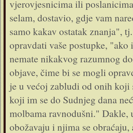
vjerovjesnicima ili poslanicima
selam, dostavio, gdje vam nare
samo kakav ostatak znanja", tj.
opravdati vaše postupke, "ako i
nemate nikakvog razumnog doka
objave, čime bi se mogli oprav
je u većoj zabludi od onih koj
koji im se do Sudnjeg dana neć
molbama ravnodušni." Dakle, u 
obožavaju i njima se obraćaju,