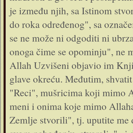
je između njih, sa Istinom stvori
do roka određenog", sa označe
se ne može ni odgoditi ni ubrzat
onoga čime se opominju", ne ma
Allah Uzvišeni objavio im Knji
glave okreću. Međutim, shvatit 
"Reci", mušricima koji mimo A
meni i onima koje mimo Allaha 
Zemlje stvorili", tj. uputite m