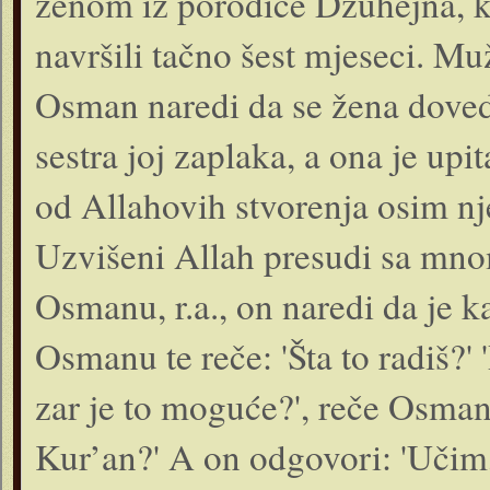
ženom iz porodice Džuhejna, ko
navršili tačno šest mjeseci. Mu
Osman naredi da se žena doved
sestra joj zaplaka, a ona je upi
od Allahovih stvorenja osim nj
Uzvišeni Allah presudi sa mno
Osmanu, r.a., on naredi da je k
Osmanu te reče: 'Šta to radiš?' 
zar je to moguće?', reče Osman. 
Kur’an?' A on odgovori: 'Učim, 