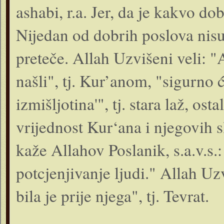
ashabi, r.a. Jer, da je kakvo do
Nijedan od dobrih poslova nisu
preteče. Allah Uzvišeni veli: 
našli", tj. Kur’anom, "sigurno 
izmišljotina'", tj. stara laž, os
vrijednost Kur‘ana i njegovih s
kaže Allahov Poslanik, s.a.v.s.
potcjenjivanje ljudi." Allah U
bila je prije njega", tj. Tevrat.