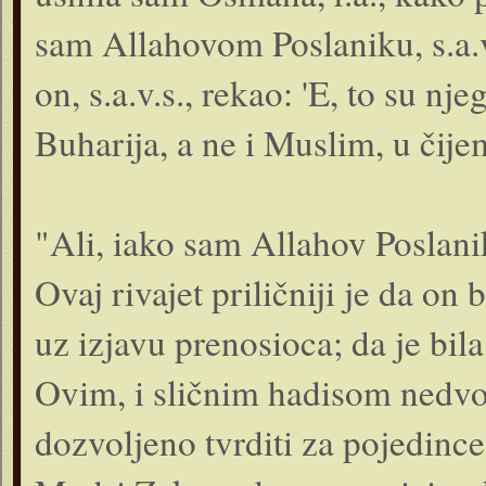
sam Allahovom Poslaniku, s.a.v.s
on, s.a.v.s., rekao: 'E, to su nj
Buharija, a ne i Muslim, u čijem
"Ali, iako sam Allahov Poslanik,
Ovaj rivajet priličniji je da on 
uz izjavu prenosioca; da je bi
Ovim, i sličnim hadisom nedvo
dozvoljeno tvrditi za pojedinc