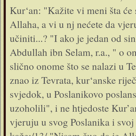
Kur‘an: "Kažite vi meni šta će 
Allaha, a vi u nj nećete da vjer
učiniti...? "I ako je jedan od si
Abdullah ibn Selam, r.a., " o o
slično onome što se nalazi u Tev
znao iz Tevrata, kur‘anske riječi
svjedok, u Poslanikovo poslanst
uzoholili", i ne htjedoste Kur’a
vjeruju u svog Poslanika i svoj
kaže:/13/ "Nisam čuo da je Alla