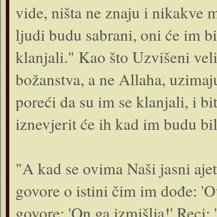
vide, ništa ne znaju i nikakve
ljudi budu sabrani, oni će im bit
klanjali." Kao što Uzvišeni ve
božanstva, a ne Allaha, uzimaj
poreći da su im se klanjali, i bi
iznevjerit će ih kad im budu bil
"A kad se ovima Naši jasni ajeti
govore o istini čim im dođe: 'Ov
govore: 'On ga izmišlja!' Reci: