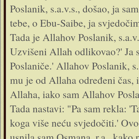
Poslanik, s.a.v.s., došao, ja sa
tebe, o Ebu-Saibe, ja svjedočim
Tada je Allahov Poslanik, s.a.v.
Uzvišeni Allah odlikovao?' Ja s
Poslaniče.' Allahov Poslanik, s.a
mu je od Allaha određeni čas, 
Allaha, iako sam Allahov Posla
Tada nastavi: "Pa sam rekla: 'T
koga više neću svjedočiti.' Ovo
usnila sam Osmana, r.a., kako 