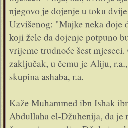
njegovo je dojenje u toku dvije
Uzvišenog: "Majke neka doje d
koji žele da dojenje potpuno b
vrijeme trudnoće šest mjeseci.
zaključak, u čemu je Aliju, r.a
skupina ashaba, r.a.
Kaže Muhammed ibn Ishak ibn 
Abdullaha el-Džuhenija, da je 