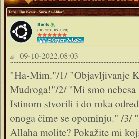
Tefsir Ibn Kesir - Sura Al-Ahkaf
Boots
(DO NOT DISTURB)
09-10-2022.08:03
"Ha-Mim."/1/ "Objavljivanje Kn
Mudroga!"/2/ "Mi smo nebesa i 
Istinom stvorili i do roka odre
onoga čime se opominju." /3/ "
Allaha molite? Pokažite mi koji 