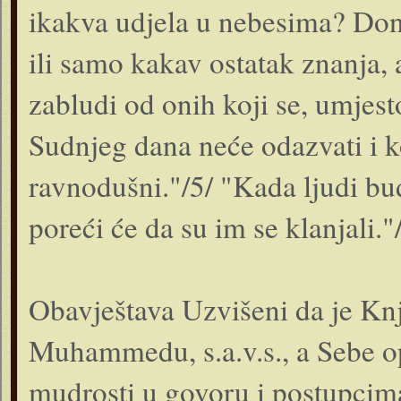
ikakva udjela u nebesima? Done
ili samo kakav ostatak znanja, a
zabludi od onih koji se, umjes
Sudnjeg dana neće odazvati i 
ravnodušni."/5/ "Kada ljudi budu
poreći će da su im se klanjali."
Obavještava Uzvišeni da je Kn
Muhammedu, s.a.v.s., a Sebe o
mudrosti u govoru i postupcima