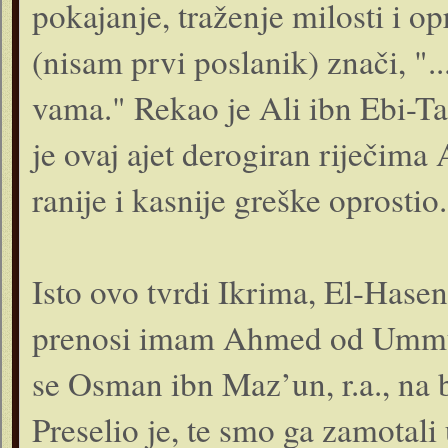
pokajanje, traženje milosti i op
(nisam prvi poslanik) znači, "..
vama." Rekao je Ali ibn Ebi-Ta
je ovaj ajet derogiran riječima
ranije i kasnije greške oprostio.
Isto ovo tvrdi Ikrima, El-Hasen
prenosi imam Ahmed od Ummu el
se Osman ibn Maz’un, r.a., na bo
Preselio je, te smo ga zamotal