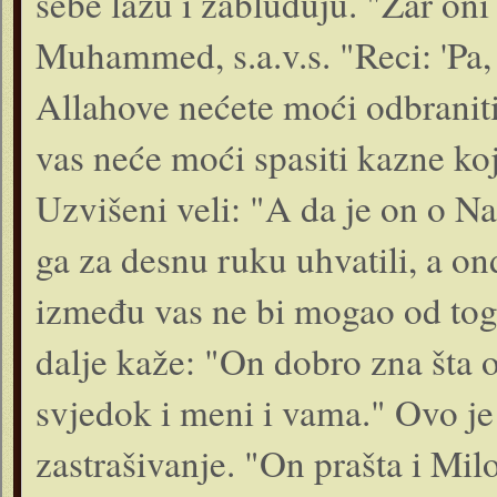
sebe lažu i zabluđuju. "Zar oni 
Muhammed, s.a.v.s. "Reci: 'Pa,
Allahove nećete moći odbraniti'
vas neće moći spasiti kazne ko
Uzvišeni veli: "A da je on o N
ga za desnu ruku uhvatili, a on
između vas ne bi mogao od toga
dalje kaže: "On dobro zna šta 
svjedok i meni i vama." Ovo je 
zastrašivanje. "On prašta i Mil