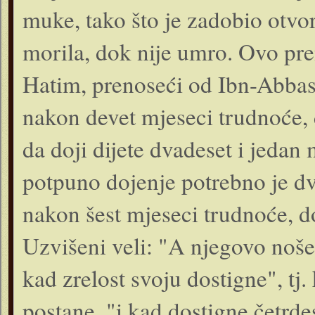
muke, tako što je zadobio otvore
morila, dok nije umro. Ovo pre
Hatim, prenoseći od Ibn-Abbasa,
nakon devet mjeseci trudnoće, 
da doji dijete dvadeset i jedan
potpuno dojenje potrebno je dva
nakon šest mjeseci trudnoće, do
Uzvišeni veli: "A njegovo nošen
kad zrelost svoju dostigne", tj
postane, "i kad dostigne četrde