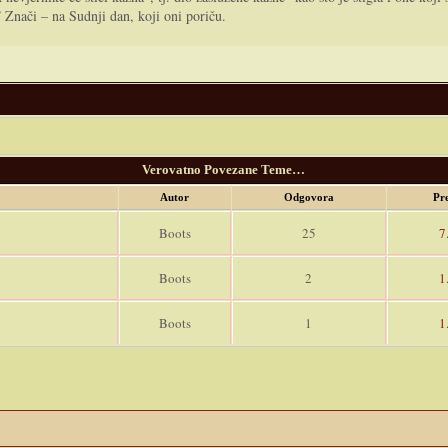
 Znači – na Sudnji dan, koji oni poriču.
Verovatno Povezane Teme…
Autor
Odgovora
Pr
Boots
25
7
Boots
2
1
Boots
1
1