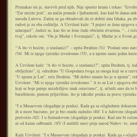
Primakao im je, stavivši pred njih. Nije spustio hranu i rekao: “Izvolit
“Zar nećete jesti”, na način ponude i ljubaznosti, kao kad bi danas ne
narodu Lutovu. Zatim su ga obradovali da će dobiti sina Ishaka, pa zbo
radost je za oba roditelja. A Uzvišeni kaže: “I pojavi se žena njegova
udarajući”, čudeći se, kao što se žene čude običnim stvarima. “…i reče
tvoj”, rekoše oni. “On je Mudar i Sveznajući”, tj. Mudar je u Svom go
“‘A što vi hoćete, o izaslanici?’ – upita Ibrahim /31/ ‘Poslani smo na
/34/. Mi iz njega vjernike izvedosmo /35/, a u njemu samo jednu kuću 
A Uzvišeni kaže: “A što vi hoćete, o izaslanici?”, upita Ibrahim, tj.
obilježeno”, tj. određeno “U Gospodara tvoga za onoga koji su u razvr
“U njemu je Lut”, reče Ibrahim. “Mi dobro znamo ko je u njemu”, reko
Uzvišeni: “Mi iz njega vjernike izvedosmo.” A to su Lut i njegova ob
koji se boje patnje neizdržljive znak ostavismo”, tj. učinili smo da 
baruštinom, punom prljavštine, što je također pouka za prave vjernike.
“I u Musaovom (događaju je pouka). Kada ga sa očiglednim dokazom Far
ih u more bacismo, jer je bio osudu zaslužio /40/. I u Adovom (događaj
pretvorio /42/. I u Semudovom (događaju je pouka). Kad mu bi rečeno: 
ni od kazne odbraniti. /45/ (I uništili smo) prije narod Nuhov: to, zaist
Kaže Uzvišeni: “I u Musaovom (događaju je pouka). Kada ga s očigle