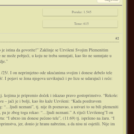
Poruke: 1.545
Teme: 615
#2
to je istina da govorite!” Zaklinje se Uzvišeni Svojim Plemenitim
 ne može pobjeći, u koju ne treba sumnjati, kao što ne sumnjate u
dje.”
i /25/. I on neprimjetno ode ukućanima svojim i donese debelo tele
/. I pojavi se žena njegova uzvikujući i po licu se udarajući i reče:
j. kojima je pripremio doček i iskazao pravo gostoprimstvo. “Rekoše:
vu – jači je i bolji, kao što kaže Uzvišeni: “Kada pozdravom
: “…ljudi neznani”, tj. nije ih poznavao, a ustvari to su bili plemeniti
aja, pa je zbog toga rekao: “…ljudi neznani.” A riječi Uzvišenog”I on
tu: “I ubrzo im donese pečeno tele”, (11:69) tj. isprženo na žaru. “I
primstva, jer, donio je hranu nabrzinu, a da nisu ni osjetili. Nije im