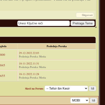
Odgovori
egleda
Poslednja Poruka
29-12-2022.22:03
.800
Poslednja Poruka
:
Media
18-11-2022.11:31
.845
Poslednja Poruka
:
Media
18-11-2022.11:28
.655
Poslednja Poruka
:
Media
Skoči na Forum: