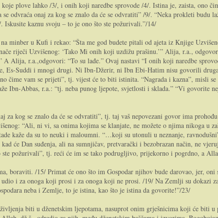
h koje plove lahko /3/, i onih koji naredbe sprovode /4/. Istina je, zaista, ono č
e odvraća onaj za kog se znalo da će se odvratiti” /9/. “Neka prokleti budu lažl
 Iskusite kaznu svoju – to je ono što ste požurivali.”/14/
 na minber u Kufi i rekao: “Šta me god budete pitali od ajeta iz Knjige Uzvišen
če riječi Uzvišenog: ‘Tako Mi onih koji uzdižu prašinu.’” Alija, r.a., odgovori: 
.” A Alija, r.a.,odgovori: “To su lađe.” Ovaj nastavi “I onih koji naredbe sprov
, Es-Suddi i mnogi drugi. Ni Ibn-Džerir, ni Ibn Ebi-Hatim nisu govorili drugači
ono čime vam se prijeti”, tj. vijest će to biti istinita. “Nagrada i kazna”, misli 
bn-Abbas, r.a.: “tj. neba punog ljepote, svjetlosti i sklada.” “Vi govorite nejed
j za kog se znalo da će se odvratiti”, tj. taj vaš nepovezani govor ima proho
višenog: “Ali, ni vi, sa onima kojima se klanjate, ne možete o njima nikoga u z
atade kaže da su to neuki i maloumni. “…koji su utonuli u neznanje, ravnodušni
uju kad će Dan suđenja, ali na sumnjičav, pretvarački i bezobrazan način, ne vje
to ste požurivali”, tj. reći će im se tako podrugljivo, prijekorno i pogrdno, a All
, boraviti. /15/ Primat će ono što im Gospodar njihov bude darovao, jer, oni su
udio i za onoga koji prosi i za onoga koji ne prosi. /19/ Na Zemlji su dokazi za
odara neba i Zemlje, to je istina, kao što je istina da govorite!”/23/
ljenja biti u dženetskim ljepotama, nasuprot onim grješnicima koji će biti u p
Allah, dž.š., odredio za njih, među dženetskim baščama i izvorima. Bogobojazni