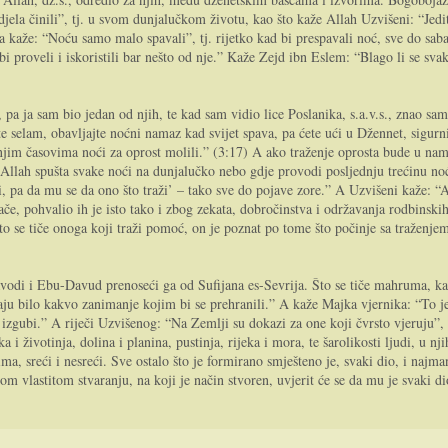
djela činili”, tj. u svom dunjalučkom životu, kao što kaže Allah Uzvišeni: “Jedit
a kaže: “Noću samo malo spavali”, tj. rijetko kad bi prespavali noć, sve do sa
 bi proveli i iskoristili bar nešto od nje.” Kaže Zejd ibn Eslem: “Blago li se s
pa ja sam bio jedan od njih, te kad sam vidio lice Poslanika, s.a.v.s., znao sam
irite selam, obavljajte noćni namaz kad svijet spava, pa ćete ući u Džennet, sigurn
dnjim časovima noći za oprost molili.” (3:17) A ako traženje oprosta bude u nam
se Allah spušta svake noći na dunjalučko nebo gdje provodi posljednju trećinu no
i, pa da mu se da ono što traži’ – tako sve do pojave zore.” A Uzvišeni kaže: “
ače, pohvalio ih je isto tako i zbog zekata, dobročinstva i održavanja rodbinsk
. Što se tiče onoga koji traži pomoć, on je poznat po tome što počinje sa traže
vodi i Ebu-Davud prenoseći ga od Sufijana es-Sevrija. Što se tiče mahruma, kaž
imaju bilo kakvo zanimanje kojim bi se prehranili.” A kaže Majka vjernika: “To
izgubi.” A riječi Uzvišenog: “Na Zemlji su dokazi za one koji čvrsto vjeruju”, 
i životinja, dolina i planina, pustinja, rijeka i mora, te šarolikosti ljudi, u n
 sreći i nesreći. Sve ostalo što je formirano smješteno je, svaki dio, i najmanj
 vlastitom stvaranju, na koji je način stvoren, uvjerit će se da mu je svaki di