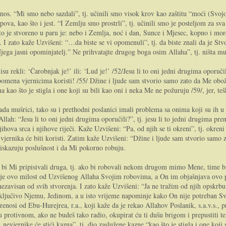
s. “Mi smo nebo sazdali”, tj. učinili smo visok krov kao zaštitu “moći (Svoj
upova, kao što i jest. “I Zemlju smo prostrli”, tj. učinili smo je posteljom za sv
 je stvoreno u paru je: nebo i Zemlja, noć i dan, Sunce i Mjesec, kopno i more, s
I zato kaže Uzvišeni: “…da biste se vi opomenuli”, tj. da biste znali da je Stvor
ega jasni opominjatelj.” Ne prihvatajte drugog boga osim Allaha”, tj. ništa mu
isu rekli: ‘Čarobnjak je!’ ili: ‘Lud je!’ /52/Jesu li to oni jedni drugima oporuči
opomena vjernicima koristi! /55/ Džine i ljude sam stvorio samo zato da Me obož
a kao što je stigla i one koji su bili kao oni i neka Me ne požuruju /59/, jer, t
ada mušrici, tako su i prethodni poslanici imali problema sa onima koji su ih u l
Allah: “Jesu li to oni jedni drugima oporučili?”, tj. jesu li to jedni drugima pr
če njihova srca i njihove riječi. Kaže Uzvišeni: “Pa, od njih se ti okreni”, tj. o
 vjernika će biti koristi. Zatim kaže Uzvišeni: “Džine i ljude sam stvorio samo
 iskazuju poslušnost i da Mi pokorno robuju.
ko bi Mi pripisivali druga, tj. ako bi robovali nekom drugom mimo Mene, time b
je ovo milost od Uzvišenog Allaha Svojim robovima, a On im objašnjava ovo pi
 nezavisan od svih stvorenja. I zato kaže Uzvišeni: “Ja ne tražim od njih opskrb
 isključivo Njemu, Jedinom, a u isto vrijeme napominje kako On nije potreban 
enosi od Ebu-Hurejrea, r.a., koji kaže da je rekao Allahov Poslanik, s.a.v.s.
, u protivnom, ako ne budeš tako radio, okupirat ću ti dušu brigom i prepustiti
nevjernike će stići kazna”, tj. dio zaslužene kazne “kao što je stigla i one koji