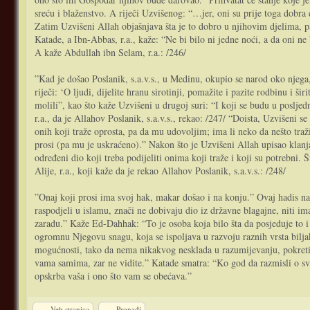
sreću i blaženstvo. A riječi Uzvišenog: “…jer, oni su prije toga dobra 
Zatim Uzvišeni Allah objašnjava šta je to dobro u njihovim djelima, p
Katade, a Ibn-Abbas, r.a., kaže: “Ne bi bilo ni jedne noći, a da oni ne
A kaže Abdullah ibn Selam, r.a.: /246/
”Kad je došao Poslanik, s.a.v.s., u Medinu, okupio se narod oko njega, 
riječi: ‘O ljudi, dijelite hranu sirotinji, pomažite i pazite rodbinu i š
molili”, kao što kaže Uzvišeni u drugoj suri: “I koji se budu u poslje
r.a., da je Allahov Poslanik, s.a.v.s., rekao: /247/ “Doista, Uzvišeni 
onih koji traže oprosta, pa da mu udovoljim; ima li neko da nešto traž
prosi (pa mu je uskraćeno).” Nakon što je Uzvišeni Allah upisao klanj
određeni dio koji treba podijeliti onima koji traže i koji su potrebni
Alije, r.a., koji kaže da je rekao Allahov Poslanik, s.a.v.s.: /248/
”Onaj koji prosi ima svoj hak, makar došao i na konju.” Ovaj hadis na
raspodjeli u islamu, znači ne dobivaju dio iz državne blagajne, niti 
zaradu.” Kaže Ed-Dahhak: “To je osoba koja bilo šta da posjeduje to i 
ogromnu Njegovu snagu, koja se ispoljava u razvoju raznih vrsta biljaka 
mogućnosti, tako da nema nikakvog nesklada u razumijevanju, pokretima,
vama samima, zar ne vidite.” Katade smatra: “Ko god da razmisli o svom
opskrba vaša i ono što vam se obećava.”
Veb stranica
Pronađi