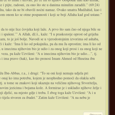
e i pijte, radosni, za ono što ste u danima minulim zaradili.” (69:24)
baha, tako da ne bi obavili noćni namaz. Ovako smatra Mudžahid, kao i
vakom onom ko se otme pospanosti i koji se boji Allaha kad god ustane.”
 da to nije lice čovjeka koji laže. A prvo što sam čuo od njega bile su
i i spašeni.’” A Allah, dž.š., kaže: “I u praskozorje oprost od grijeha
azu, to je još bolje. Navodi se u vjerodostojnim izvorima od ashaba,
ći i kaže: ‘Ima li ko od pokajnika, pa da mu Ja oprostim; ima li ko od
A u imecima njihovim bio je udio i za onog koji prosi i za onog koji ne
ih veza, pa kaže Uzvišeni: “A u imecima njihovim bio je udio…”, tj.
njem i ima pravo (hak), kao što prenosi Imam Ahmed od Huseina ibn
u Ibn-Abbas, r.a., i drugi: “To su oni koji nemaju udjela pri
 je onaj ko ima potrebu, kojem je neophodno pomoći da olakša sebi
tj. u tome su znakovi koji ukazuju na veličinu njihovog Stvoritelja,
jihovim jezicima i bojama kože. A formirao je i uskladio njihove želje i
i djelić, na mjesto gdje i treba. I zbog toga kaže Uzvišeni: “A i u
o tijela stvoren za ibadet.” Zatim kaže Uzvišeni: “A na nebu je
Odgovori