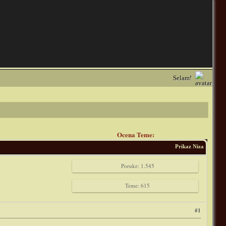
Selam!
Ocena Teme:
Prikaz Niza
Poruke: 1.545
Teme: 615
#1