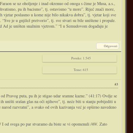
Faraon se uz oholjenje i inad okrenuo od onoga s čime je Musa, a.s.,
dohvatismo, pa ih bacismo”, tj. ostavismo “u more”. Riječ znači more,
h vjetar poslasmo u kome nije bilo nikakva dobra”, tj. vjetar koji sve
“Sve je u gnjilež pretvorio”, tj. sve stvari su bile uništene i propale.
rod Ad je uništen snažnim vjetrom.” “I u Semudovom događaju je
Odgovori
Poruke: 1.545
Teme: 615
#3
a od Pravog puta, pa ih je stigao udar sramne kazne.” (41:17) Ovdje se
ništi srašan glas na oči njihove”, tj. neće biti u stanju pobijediti u
še narod razvratni”, a svako od ovih kazivanja već je opširno navedeno
I od svega po par stvaramo da biste se vi opomenuli /49/. Zato