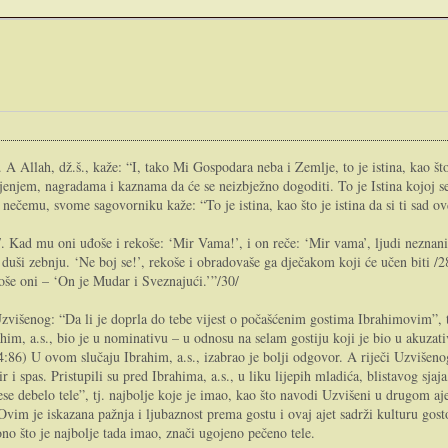
. A Allah, dž.š., kaže: “I, tako Mi Gospodara neba i Zemlje, to je istina, kao š
njem, nagradama i kaznama da će se neizbježno dogoditi. To je Istina kojoj se
nečemu, svome sagovorniku kaže: “To je istina, kao što je istina da si ti sad ov
. Kad mu oni uđoše i rekoše: ‘Mir Vama!’, i on reče: ‘Mir vama’, ljudi neznan
 u duši zebnju. ‘Ne boj se!’, rekoše i obradovaše ga dječakom koji će učen biti /28
koše oni – ‘On je Mudar i Sveznajući.’”/30/
višenog: “Da li je doprla do tebe vijest o počašćenim gostima Ibrahimovim”, t
m, a.s., bio je u nominativu – u odnosu na selam gostiju koji je bio u akuzati
(4:86) U ovom slučaju Ibrahim, a.s., izabrao je bolji odgovor. A riječi Uzvišenog
ir i spas. Pristupili su pred Ibrahima, a.s., u liku lijepih mladića, blistavog sj
se debelo tele”, tj. najbolje koje je imao, kao što navodi Uzvišeni u drugom aje
 Ovim je iskazana pažnja i ljubaznost prema gostu i ovaj ajet sadrži kulturu gosto
no što je najbolje tada imao, znači ugojeno pečeno tele.