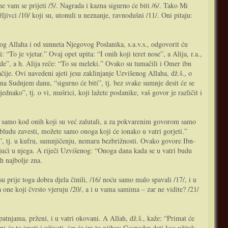
ime vam se prijeti /5/. Nagrada i kazna sigurno će biti /6/. Tako Mi
jivci /10/ koji su, utonuli u neznanje, ravnodušni /11/. Oni pitaju:
og Allaha i od sunneta Njegovog Poslanika, s.a.v.s., odgovorit ću
“To je vjetar.” Ovaj opet upita: “I onih koji teret nose”, a Alija, r.a.,
ode”, a h. Alija reče: “To su meleki.” Ovako su tumačili i Omer ibn
je. Ovi navedeni ajeti jesu zaklinjanje Uzvišenog Allaha, dž.š., o
se na Sudnjem danu, “sigurno će biti”, tj. bez svake sumnje desit će se
nako”, tj. o vi, mušrici, koji lažete poslanike, vaš govor je različit i
đu samo kod onih koji su već zalutali, a za pokvarenim govorom samo
abludu zavesti, možete samo onoga koji će ionako u vatri gorjeti.”
”, tj. u kufru, sumnjičenju, nemaru bezbrižnosti. Ovako govore Ibn-
rujući u njega. A riječi Uzvišenog: “Onoga dana kada se u vatri budu
ah najbolje zna.
 prije toga dobra djela činili, /16/ noću samo malo spavali /17/, i u
 one koji čvrsto vjeruju /20/, a i u vama samima – zar ne vidite? /21/
atnjama, prženi, i u vatri okovani. A Allah, dž.š., kaže: “Primat će
 će to imati i uživati, jer će im to njihov Gospodar dati kao užitak,