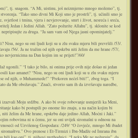
om)”, tj. snagom. “A Mi, uistinu, još neizmjerno mnogo možemo”, tj.
a stvorenja. “Tako smo divni Mi Koji smo je prostrli”, tj. učinili smo je
vjetlost i tmina, vjera i nevjerovanje, smrt i život, nesreća i sreća,
itelj Jedan i Jedini Allah. “Zato požurite Allahu”, tj. sklonite se kod
 nepripisujte za druga. “Ja sam vam od Njega jasni opominjatelj.”
li? Nisu, nego su oni ljudi koji su u zlu svaku mjeru bili prevršili /53/.
avaju /56/. Ja ne tražim od njih opskrbu niti želim da me hrane /57/,
eško nevjernicima na Dan kojim im se prijeti!”/60/
až ugonili.” “I tako je bilo, ni onima prije ovih nije došao ni jedan
enosili kao amanet? “Nisu, nego su oni ljudi koji su u zlu svaku mjeru
kreni se od njih, o Muhammede!” “Prekoren nećeš biti!”, zbog toga. “I
 zato da Me obožavaju.” Znači, stvorio sam ih da izvršavaju naredbe,
i izazvali Moju srdžbu. A ako bi svoje robovanje usmjerili ka Meni,
tanje kako bi postupili po onome što znaju, a na način kojim bi
u, niti želim da Me hrane, opskrbu daje jedino Allah, Moćni i Jaki.”
Svojim robovima ni u čemu, jer su oni uvijek siromašni u odnosu na
, prenoseći od Uzvišenog Gospodara: /249/ “O čovječe, mnogo Mi ibadet
 te siromaštvu.” Ovo prenose i Et-Tirmizi i Ibn-Madže od Imrana ibn
 su bili kao oni”, tj. njihovi prethodnici. “I neka Me ne požuruju”, da