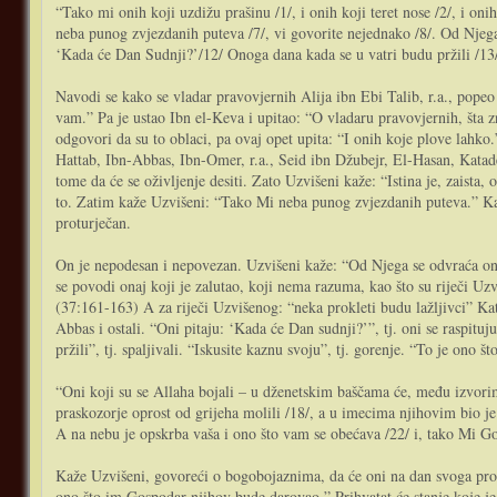
“Tako mi onih koji uzdižu prašinu /1/, i onih koji teret nose /2/, i oni
neba punog zvjezdanih puteva /7/, vi govorite nejednako /8/. Od Njega s
‘Kada će Dan Sudnji?’/12/ Onoga dana kada se u vatri budu pržili /13/.
Navodi se kako se vladar pravovjernih Alija ibn Ebi Talib, r.a., popeo
vam.” Pa je ustao Ibn el-Keva i upitao: “O vladaru pravovjernih, šta zna
odgovori da su to oblaci, pa ovaj opet upita: “I onih koje plove lahko
Hattab, Ibn-Abbas, Ibn-Omer, r.a., Seid ibn Džubejr, El-Hasan, Katade
tome da će se oživljenje desiti. Zato Uzvišeni kaže: “Istina je, zaista, 
to. Zatim kaže Uzvišeni: “Tako Mi neba punog zvjezdanih puteva.” Kaže I
proturječan.
On je nepodesan i nepovezan. Uzvišeni kaže: “Od Njega se odvraća ona
se povodi onaj koji je zalutao, koji nema razuma, kao što su riječi Uz
(37:161-163) A za riječi Uzvišenog: “neka prokleti budu lažljivci” K
Abbas i ostali. “Oni pitaju: ‘Kada će Dan sudnji?’”, tj. oni se raspit
pržili”, tj. spaljivali. “Iskusite kaznu svoju”, tj. gorenje. “To je ono š
“Oni koji su se Allaha bojali – u dženetskim baščama će, među izvorima
praskozorje oprost od grijeha molili /18/, a u imecima njihovim bio je 
A na nebu je opskrba vaša i ono što vam se obećava /22/ i, tako Mi Gosp
Kaže Uzvišeni, govoreći o bogobojaznima, da će oni na dan svoga proživ
ono što im Gospodar njihov bude darovao.” Prihvatat će stanje koje je 