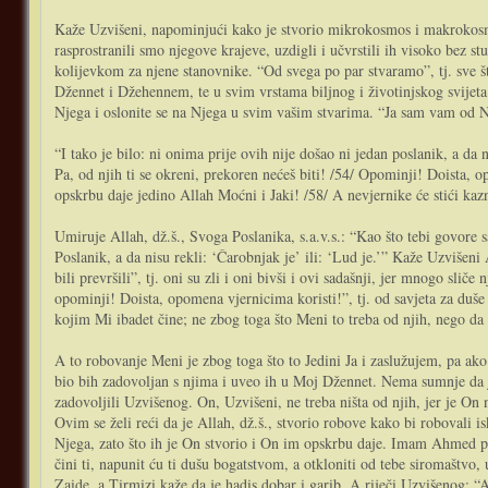
Kaže Uzvišeni, napominjući kako je stvorio mikrokosmos i makrokosmo
rasprostranili smo njegove krajeve, uzdigli i učvrstili ih visoko bez st
kolijevkom za njene stanovnike. “Od svega po par stvaramo”, tj. sve što
Džennet i Džehennem, te u svim vrstama biljnog i životinjskog svijeta. 
Njega i oslonite se na Njega u svim vašim stvarima. “Ja sam vam od Nj
“I tako je bilo: ni onima prije ovih nije došao ni jedan poslanik, a da n
Pa, od njih ti se okreni, prekoren nećeš biti! /54/ Opominji! Doista, 
opskrbu daje jedino Allah Moćni i Jaki! /58/ A nevjernike će stići kazn
Umiruje Allah, dž.š., Svoga Poslanika, s.a.v.s.: “Kao što tebi govore s
Poslanik, a da nisu rekli: ‘Čarobnjak je’ ili: ‘Lud je.’” Kaže Uzvišeni 
bili prevršili”, tj. oni su zli i oni bivši i ovi sadašnji, jer mnogo sli
opominji! Doista, opomena vjernicima koristi!”, tj. od savjeta za duše
kojim Mi ibadet čine; ne zbog toga što Meni to treba od njih, nego da
A to robovanje Meni je zbog toga što to Jedini Ja i zaslužujem, pa a
bio bih zadovoljan s njima i uveo ih u Moj Džennet. Nema sumnje da 
zadovoljili Uzvišenog. On, Uzvišeni, ne treba ništa od njih, jer je On
Ovim se želi reći da je Allah, dž.š., stvorio robove kako bi robovali
Njega, zato što ih je On stvorio i On im opskrbu daje. Imam Ahmed pr
čini ti, napunit ću ti dušu bogatstvom, a otkloniti od tebe siromaštvo
Zaide, a Tirmizi kaže da je hadis dobar i garib. A riječi Uzvišenog: “A 