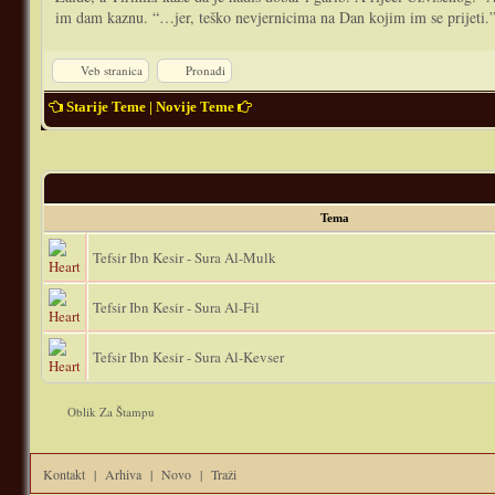
im dam kaznu. “…jer, teško nevjernicima na Dan kojim im se prijeti.”
Veb stranica
Pronađi
Starije Teme
|
Novije Teme
Tema
Tefsir Ibn Kesir - Sura Al-Mulk
Tefsir Ibn Kesir - Sura Al-Fil
Tefsir Ibn Kesir - Sura Al-Kevser
Oblik Za Štampu
Kontakt
|
Arhiva
|
Novo
|
Traži