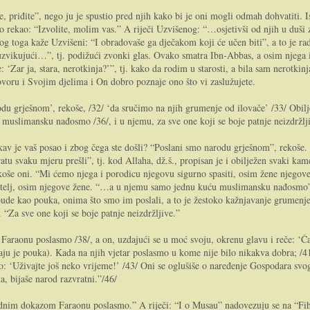
e, priđite”, nego ju je spustio pred njih kako bi je oni mogli odmah dohvatiti. I
ko rekao: “Izvolite, molim vas.” A riječi Uzvišenog: “…osjetivši od njih u duši
g toga kaže Uzvišeni: “I obradovaše ga dječakom koji će učen biti”, a to je rado
 uzvikujući…”, tj. podižući zvonki glas. Ovako smatra Ibn-Abbas, a osim njega i 
: ‘Zar ja, stara, nerotkinja?’”, tj. kako da rodim u starosti, a bila sam nerotk
voru i Svojim djelima i On dobro poznaje ono što vi zaslužujete.
rodu grješnom’, rekoše, /32/ ‘da sručimo na njih grumenje od ilovače’ /33/ Obi
muslimansku nađosmo /36/, i u njemu, za sve one koji se boje patnje neizdržlj
 kakav je vaš posao i zbog čega ste došli? “Poslani smo narodu grješnom”, rek
atu svaku mjeru prešli”, tj. kod Allaha, dž.š., propisan je i obilježen svaki k
še oni. “Mi ćemo njega i porodicu njegovu sigurno spasiti, osim žene njegove, 
itelj, osim njegove žene. “…a u njemu samo jednu kuću muslimansku nađosmo”, 
to bude kao pouka, onima što smo im poslali, a to je žestoko kažnjavanje grumen
 “Za sve one koji se boje patnje neizdržljive.”
aonu poslasmo /38/, a on, uzdajući se u moć svoju, okrenu glavu i reče: ‘Čaro
u je pouka). Kada na njih vjetar poslasmo u kome nije bilo nikakva dobra; /41/ 
‘Uživajte još neko vrijeme!’ /43/ Oni se oglušiše o naređenje Gospodara svoga, 
a, bijaše narod razvratni.”/46/
dnim dokazom Faraonu poslasmo.” A riječi: “I o Musau” nadovezuju se na “Fi