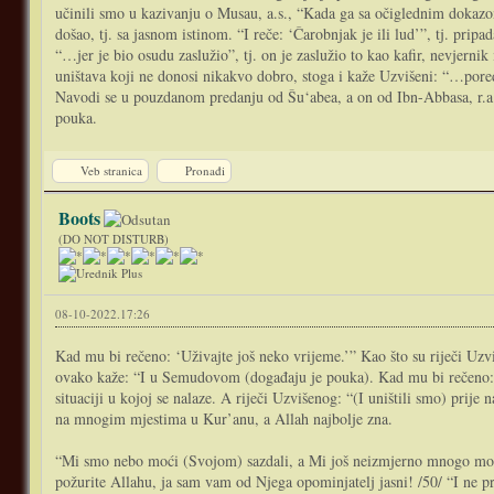
učinili smo u kazivanju o Musau, a.s., “Kada ga sa očiglednim dokazom
došao, tj. sa jasnom istinom. “I reče: ‘Čarobnjak je ili lud’”, tj. pr
“…jer je bio osudu zaslužio”, tj. on je zaslužio to kao kafir, nevjern
uništava koji ne donosi nikakvo dobro, stoga i kaže Uzvišeni: “…pored čeg
Navodi se u pouzdanom predanju od Šu‘abea, a on od Ibn-Abbasa, r.a.
pouka.
Veb stranica
Pronađi
Boots
(DO NOT DISTURB)
08-10-2022.17:26
Kad mu bi rečeno: ‘Uživajte još neko vrijeme.’” Kao što su riječi Uzv
ovako kaže: “I u Semudovom (događaju je pouka). Kad mu bi rečeno: ‘Uži
situaciji u kojoj se nalaze. A riječi Uzvišenog: “(I uništili smo) pri
na mnogim mjestima u Kur’anu, a Allah najbolje zna.
“Mi smo nebo moći (Svojom) sazdali, a Mi još neizmjerno mnogo možem
požurite Allahu, ja sam vam od Njega opominjatelj jasni! /50/ “I ne p