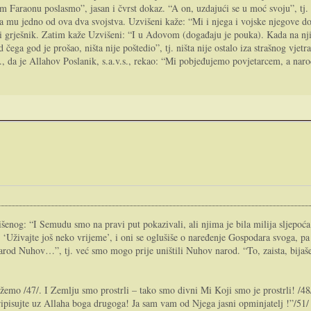
 Faraonu poslasmo”, jasan i čvrst dokaz. “A on, uzdajući se u moć svoju”, tj. 
ipada mu jedno od ova dva svojstva. Uzvišeni kaže: “Mi i njega i vojske njegove 
ik i grješnik. Zatim kaže Uzvišeni: “I u Adovom (događaju je pouka). Kada na nji
a god je prošao, ništa nije poštedio”, tj. ništa nije ostalo iza strašnog vjetra. 
, da je Allahov Poslanik, s.a.v.s., rekao: “Mi pobjeđujemo povjetarcem, a na
išenog: “I Semudu smo na pravi put pokazivali, ali njima je bila milija sljepoć
vajte još neko vrijeme’, i oni se oglušiše o naređenje Gospodara svoga, pa ih u
je narod Nuhov…”, tj. već smo mogo prije uništili Nuhov narod. “To, zaista, bija
o /47/. I Zemlju smo prostrli – tako smo divni Mi Koji smo je prostrli! /48/ 
ripisujte uz Allaha boga drugoga! Ja sam vam od Njega jasni opminjatelj !”/51/