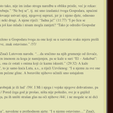
sto tako, nije im izdao strogu naredbu u obliku prisile, već je rekao:
 zebnju.” “Ne boj se”, tj. mi smo izaslanici tvoga Gospodara, upućeni
vanje ustvari njoj, njegovoj supruzi, jer je i njeno djete, odnosno
neki drugi. A njene riječi: “Jadna ja!” (11:77) “I po licu se
inja još kao mlada i nisam mogla zanijeti? “Tako je odredio Gospodar
lježeno u Gospodara tvoga za one koji su u razvratu svaku mjeru prešli
ive, znak ostavismo.” /37/
oše. Znači Lutovom narodu. “…da sručimo na njih grumenje od ilovače,
amen imenom za koga je namijenjen, pa se kaže u suri “El – Ankebut”:
ona će ostati s onima koji će kaznu iskusiti.” (29:32) A kaže
to je samo kuća Luta, a.s., a riječi Uzvišenog: “I u njemu za sve one
jem pečene gline. A boravište njihovo učinili smo ustajalom
bnjak je ili lud’ /39/. I Mi i njega i vojske njegove dohvatismo, pa
Pored čega god je prošao, ništa nije poštedio, sve je u gnjilež
pa ih uništi strašan glas na oči njihove /44/, i ne mogaše se ni dići
ha”, navedene u prethodnom ajetu: “I u njemu ostavismo…” Znači,