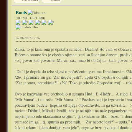
Boots
(DO NOT DISTURB)
08-10-2022.17:26
Znači, to je kiša, ona je opskrba sa neba i Džennet što vam se obećava
Bićem o onome što je obećao njima u vezi sa Sudnjim danom, proživlje
svoj govor kad govorite. Mu’az, r.a., imao bi običaj da, kada govori o 
“Da li je doprla do tebe vijest o počašćenim gostima Ibrahimovim /24/
/26/. I primače im ga: ‘Zar nećete jesti?’, upita /27/ osjetivši od njih
‘Zar ja stara, nerotkinja?!’ /29/ ‘Tako je odredio Gospodar tvoj’ – re
Ovo je kazivanje već prethodilo u surama Hud i El-Hidžr… A riječi Uz
‘Mir Vama!’, i on reče: ‘Mir Vama…’” Pozdrav koji je izgovorio Ibrahi
pozdravljeni budete, ljepšim od njega otpozdravite, ili ga uzvratite.” 
meleci: Džibril, Mikail i Israfil, nek je na njih i na naše pejgambere m
neprimjetno ode ukućanima svojim”, tj. izvukao se tiho i brzo. “I done
primače im ga”, tj. spustio ga pred njih. “‘Zar nećete jesti?’ – upita.”
čak ni rekao: “Idem donijeti vam jelo”, nego se brzo izvukao i donio o