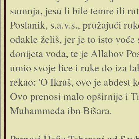
sumnja, jesu li bile temre ili r
Poslanik, s.a.v.s., pružajući ru
odakle želiš, jer je to isto voć
donijeta voda, te je Allahov Pos
umio svoje lice i ruke do iza la
rekao: 'O Ikraš, ovo je abdest 
Ovo prenosi malo opširnije i T
Muhammeda ibn Bišara.
Prenosi Hafiz Taberani od Sevb