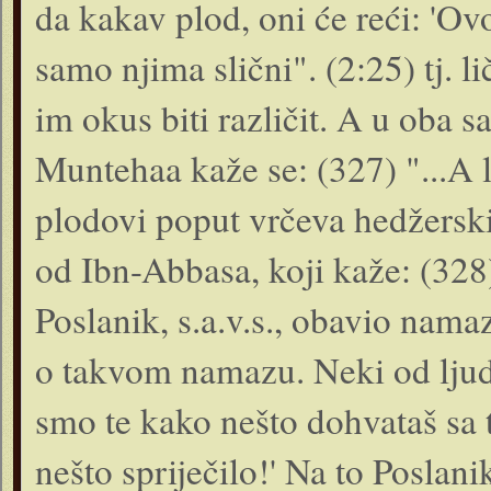
da kakav plod, oni će reći: 'Ovo 
samo njima slični". (2:25) tj. l
im okus biti različit. A u oba s
Muntehaa kaže se: (327) "...A l
plodovi poput vrčeva hedžersk
od Ibn-Abbasa, koji kaže: (328
Poslanik, s.a.v.s., obavio namaz,
o takvom namazu. Neki od ljudi
smo te kako nešto dohvataš sa 
nešto spriječilo!' Na to Poslanik