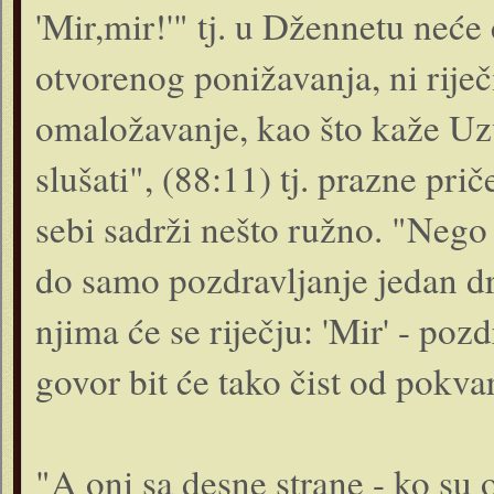
'Mir,mir!'" tj. u Džennetu neće 
otvorenog ponižavanja, ni riječ
omaložavanje, kao što kaže Uzv
slušati", (88:11) tj. prazne prič
sebi sadrži nešto ružno. "Nego s
do samo pozdravljanje jedan d
njima će se riječju: 'Mir' - pozd
govor bit će tako čist od pokvar
"A oni sa desne strane - ko su 