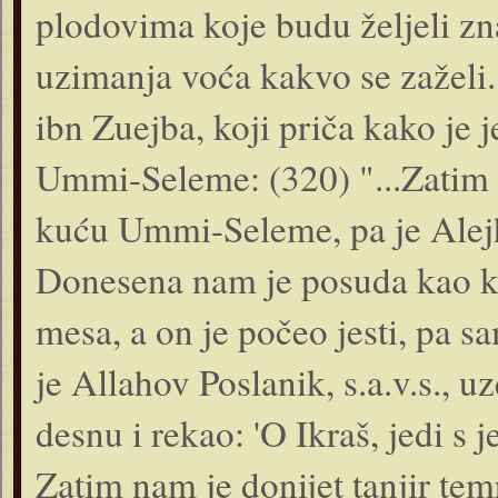
plodovima koje budu željeli zn
uzimanja voća kakvo se zaželi.
ibn Zuejba, koji priča kako je j
Ummi-Seleme: (320) "...Zatim 
kuću Ummi-Seleme, pa je Alejhis
Donesena nam je posuda kao k
mesa, a on je počeo jesti, pa 
je Allahov Poslanik, s.a.v.s.,
desnu i rekao: 'O Ikraš, jedi s j
Zatim nam je donijet tanjir tem