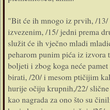
"Bit će ih mnogo iz prvih, /13/
izvezenim, /15/ jedni prema dr
služit će ih vječno mladi mladić
peharom punim pića iz izvora t
boljeti i zbog koga neće pamet 
birati, /20/ i mesom ptičijim ka
hurije očiju krupnih,/22/ sličn
kao nagrada za ono što su činil