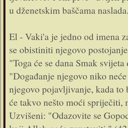
u dženetskim baščama naslada.
El - Vaki'a je jedno od imena z
se obistiniti njegovo postojanj
"Toga će se dana Smak svijeta 
"Događanje njegovo niko neće po
njegovo pojavljivanje, kada to 
će takvo nešto moći spriječiti, n
Uzvišeni: "Odazovite se Gopo