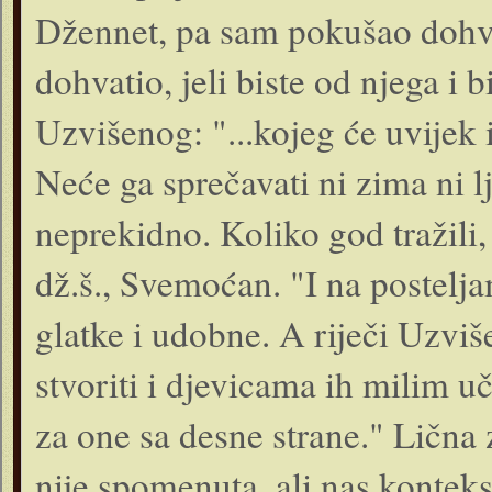
Džennet, pa sam pokušao dohva
dohvatio, jeli biste od njega i b
Uzvišenog: "...kojeg će uvijek 
Neće ga sprečavati ni zima ni lj
neprekidno. Koliko god tražili,
dž.š., Svemoćan. "I na postelja
glatke i udobne. A riječi Uzv
stvoriti i djevicama ih milim u
za one sa desne strane." Lična 
nije spomenuta, ali nas kontek