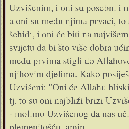
Uzvišenim, i oni su posebni i na
a oni su među njima prvaci, to s
šehidi, i oni će biti na najviš
svijetu da bi što više dobra uči
među prvima stigli do Allahove
njihovim djelima. Kako posiješ
Uzvišeni: "Oni će Allahu blisk
tj. to su oni najbliži brizi Uz
- molimo Uzvišenog da nas uči
plemenitošću, amin.