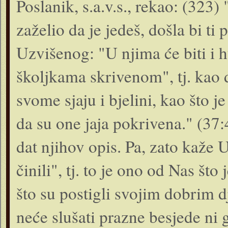
Poslanik, s.a.v.s., rekao: (323
zaželio da je jedeš, došla bi ti 
Uzvišenog: "U njima će biti i h
školjkama skrivenom", tj. kao d
svome sjaju i bjelini, kao što 
da su one jaja pokrivena." (37:
dat njihov opis. Pa, zato kaže 
činili", tj. to je ono od Nas št
što su postigli svojim dobrim 
neće slušati prazne besjede ni 