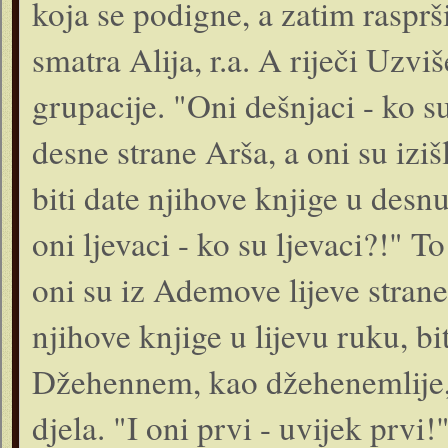
koja se podigne, a zatim rasprš
smatra Alija, r.a. A riječi Uzviše
grupacije. "Oni dešnjaci - ko su
desne strane Arša, a oni su izi
biti date njihove knjige u desn
oni ljevaci - ko su ljevaci?!" To 
oni su iz Ademove lijeve strane,
njihove knjige u lijevu ruku, bi
Džehennem, kao džehenemlije, 
djela. "I oni prvi - uvijek prvi!