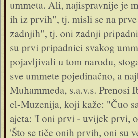
ummeta. Ali, najispravnije je m
ih iz prvih", tj. misli se na p
zadnjih", tj. oni zadnji pripa
su prvi pripadnici svakog ummet
pojavljivali u tom narodu, stog
sve ummete pojedinačno, a na
Muhammeda, s.a.v.s. Prenosi I
el-Muzenija, koji kaže: "Čuo 
ajeta: 'I oni prvi - uvijek prvi, 
'Što se tiče onih prvih, oni su v