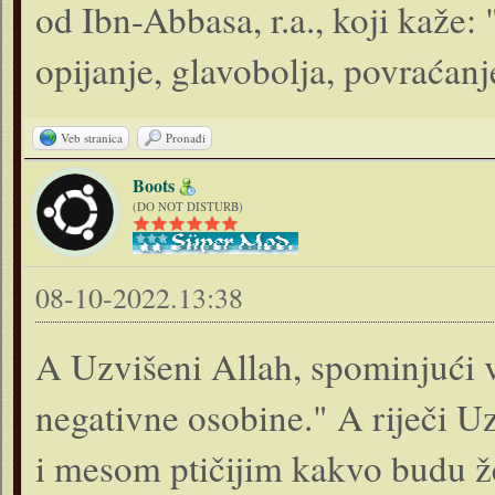
od Ibn-Abbasa, r.a., koji kaže: 
opijanje, glavobolja, povraćanj
Veb stranica
Pronađi
Boots
(DO NOT DISTURB)
08-10-2022.13:38
A Uzvišeni Allah, spominjući v
negativne osobine." A riječi U
i mesom ptičijim kakvo budu žel