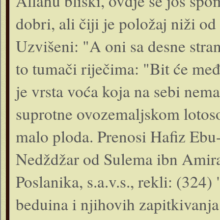
Allahu bliski, ovdje se još spom
dobri, ali čiji je položaj niži o
Uzvišeni: "A oni sa desne stran
to tumači riječima: "Bit će me
je vrsta voća koja na sebi nem
suprotne ovozemaljskom lotoso
malo ploda. Prenosi Hafiz Eb
Nedždžar od Sulema ibn Amira,
Poslanika, s.a.v.s., rekli: (324
beduina i njihovih zapitkivanj