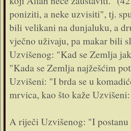
koji Allah neće zaustaviti." (4
poniziti, a neke uzvisiti", tj. 
bili velikani na dunjaluku, a d
vječno uživaju, pa makar bili s
Uzvišenog: "Kad se Zemlja jako
"Kada se Zemlja najžešćim potr
Uzvišeni: "I brda se u komadić
mrvica, kao što kaže Uzvišeni
A riječi Uzvišenog: "I postanu p