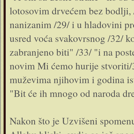
lotosovim drvećem bez bodlji
nanizanim /29/ i u hladovini pr
usred voća svakovrsnog /32/ ko
zabranjeno biti" /33/ "i na pos
novim Mi ćemo hurije stvoriti/3
muževima njihovim i godina isti
"Bit će ih mnogo od naroda dre
Nakon što je Uzvišeni spomenuo 