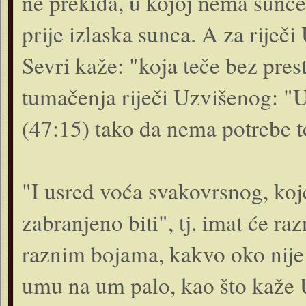
ne prekida, u kojoj nema sunče
prije izlaska sunca. A za riječ
Sevri kaže: "koja teče bez pres
tumačenja riječi Uzvišenog: "U
(47:15) tako da nema potrebe t
"I usred voća svakovrsnog, koje
zabranjeno biti", tj. imat će 
raznim bojama, kakvo oko nije v
umu na um palo, kao što kaže U