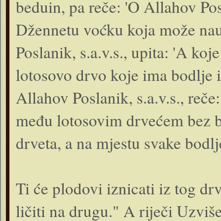
beduin, pa reče: 'O Allahov Po
Džennetu voćku koja može naud
Poslanik, s.a.v.s., upita: 'A koj
lotosovo drvo koje ima bodlje 
Allahov Poslanik, s.a.v.s., reče
među lotosovim drvećem bez bod
drveta, a na mjestu svake bodlje
Ti će plodovi iznicati iz tog dr
ličiti na drugu." A riječi Uzv