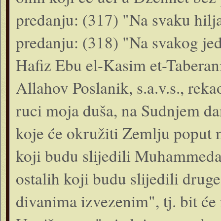
predanju: (317) "Na svaku hilj
predanju: (318) "Na svakog je
Hafiz Ebu el-Kasim et-Taberani
Allahov Poslanik, s.a.v.s., rek
ruci moja duša, na Sudnjem dan
koje će okružiti Zemlju poput m
koji budu slijedili Muhammeda, 
ostalih koji budu slijedili dru
divanima izvezenim", tj. bit će 