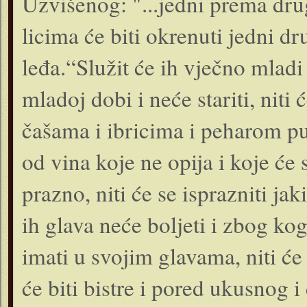
Uzvišenog: "...jedni prema drug
licima će biti okrenuti jedni d
leđa.“Služit će ih vječno mladi 
mladoj dobi i neće stariti, niti
čašama i ibricima i peharom pun
od vina koje ne opija i koje će 
prazno, niti će se isprazniti jak
ih glava neće boljeti i zbog ko
imati u svojim glavama, niti će
će biti bistre i pored ukusnog