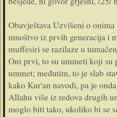
besjede, ni govor grješni, /25/ 
Obavještava Uzvišeni o onima k
mnoštvo iz prvih generacija i 
muffesiri se razilaze u tumačenju
Oni prvi, to su ummeti koji su p
ummet; međutim, to je slab sta
kako Kur'an navodi, pa je onda
Allahu više iz redova drugih u
moglo biti tako, ukoliko bi se 