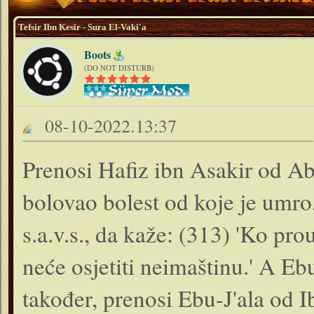
Tefsir Ibn Kesir - Sura El-Vaki'a
Boots
(DO NOT DISTURB)
08-10-2022.13:37
Prenosi Hafiz ibn Asakir od Ab
bolovao bolest od koje je umro
s.a.v.s., da kaže: (313) 'Ko pr
neće osjetiti neimaštinu.' A Ebu
također, prenosi Ebu-J'ala od