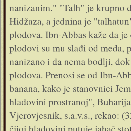
nanizanim." "Talh" je krupno d
Hidžaza, a jednina je "talhatun"
plodova. Ibn-Abbas kaže da je 
plodovi su mu slađi od meda, pa
nanizano i da nema bodlji, dok 
plodova. Prenosi se od Ibn-Abb
banana, kako je stanovnici Jeme
hladovini prostranoj", Buharij
Vjerovjesnik, s.a.v.s., rekao: 
čijoj hladovini putuje jahač st