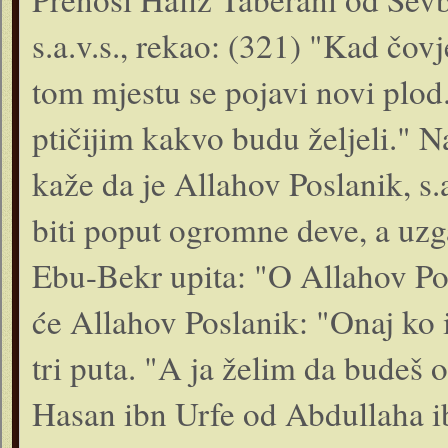
s.a.v.s., rekao: (321) "Kad čo
tom mjestu se pojavi novi plod
ptičijim kakvo budu željeli."
kaže da je Allahov Poslanik, s.
biti poput ogromne deve, a uzg
Ebu-Bekr upita: "O Allahov Pos
će Allahov Poslanik: "Onaj ko ih
tri puta. "A ja želim da budeš o
Hasan ibn Urfe od Abdullaha ib