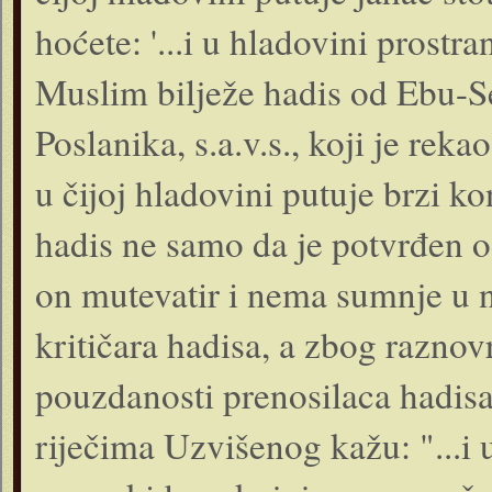
hoćete: '...i u hladovini prostr
Muslim bilježe hadis od Ebu-Se
Poslanika, s.a.v.s., koji je rek
u čijoj hladovini putuje brzi k
hadis ne samo da je potvrđen od
on mutevatir i nema sumnje u 
kritičara hadisa, a zbog raznovr
pouzdanosti prenosilaca hadis
riječima Uzvišenog kažu: "...i 