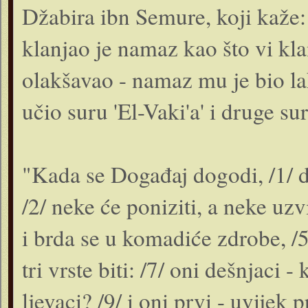
Džabira ibn Semure, koji kaže: 
klanjao je namaz kao što vi kla
olakšavao - namaz mu je bio lak
učio suru 'El-Vaki'a' i druge sur
"Kada se Događaj dogodi, /1/ d
/2/ neke će poniziti, a neke uzv
i brda se u komadiće zdrobe, /5/
tri vrste biti: /7/ oni dešnjaci -
ljevaci? /9/ i oni prvi - uvijek 