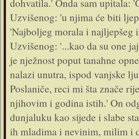
dohvatila.' Onda sam upitala: 'O
Uzvišenog: 'u njima će biti lje
'Najboljeg morala i najljepšeg i
Uzvišenog: '...kao da su one ja
je nježnost poput tanahne opne 
nalazi unutra, ispod vanjske lj
Poslaniče, reci mi šta znače ri
njihovim i godina istih.' On o
dunjaluku kao sijede i slabe star
ih mladima i nevinim, milim i d