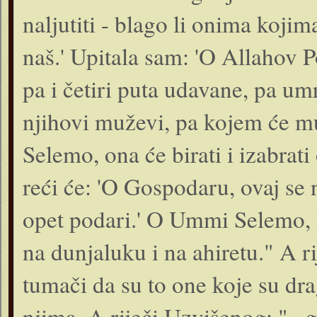
naljutiti - blago li onima koj
naš.' Upitala sam: 'O Allahov P
pa i četiri puta udavane, pa um
njihovi muževi, pa kojem će m
Selemo, ona će birati i izabrat
reći će: 'O Gospodaru, ovaj se
opet podari.' O Ummi Selemo, lj
na dunjaluku i na ahiretu." A r
tumači da su to one koje su dr
njima. A riječi Uzvišenog: "...g