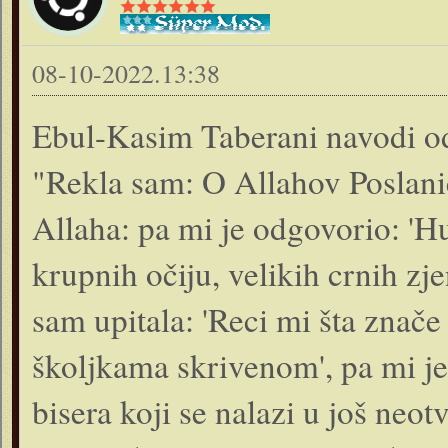
08-10-2022.13:38
Ebul-Kasim Taberani navodi o
"Rekla sam: O Allahov Poslanič
Allaha: pa mi je odgovorio: 'Huri
krupnih očiju, velikih crnih zje
sam upitala: 'Reci mi šta znače 
školjkama skrivenom', pa mi je
bisera koji se nalazi u još neo