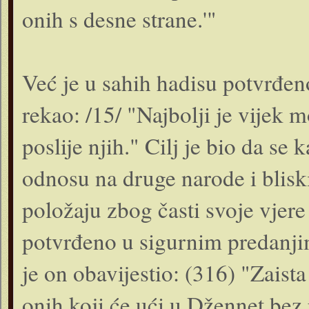
onih s desne strane.'"
Već je u sahih hadisu potvrđeno
rekao: /15/ "Najbolji je vijek m
poslije njih." Cilj je bio da se
odnosu na druge narode i bliski
položaju zbog časti svoje vjere
potvrđeno u sigurnim predanjim
je on obavijestio: (316) "Zaist
onih koji će ući u Džennet be