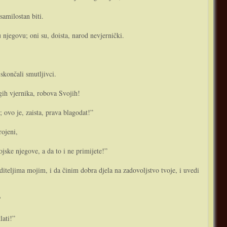
samilostan biti.
 njegovu; o­ni su, doista, narod nevjernički.
 skončali smutljivci.
gih vjernika, robova Svojih!
 ovo je, zaista, prava blagodat!”
rojeni,
jske njegove, a da to i ne primijete!”
iteljima mojim, i da činim dobra djela na zadovoljstvo tvoje, i uvedi
?
lati!”