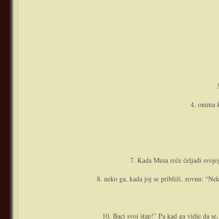
4. o­nima 
7. Kada Musa reče čeljadi svojoj
8. neko ga, kada joj se približi, zovnu: “Nek
10. Baci svoj štap!” Pa kad ga vidje da se,