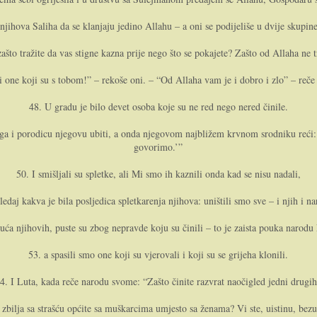
jihova Saliha da se klanjaju jedino Allahu – a o­ni se podijeliše u dvije skupin
ašto tražite da vas stigne kazna prije nego što se pokajete? Zašto od Allaha ne t
e koji su s tobom!” – rekoše o­ni. – “Od Allaha vam je i dobro i zlo” – reče o­
48. U gradu je bilo devet osoba koje su ne red nego nered činile.
 i porodicu njegovu ubiti, a o­nda njegovom najbližem krvnom srodniku reći: ’
govorimo.’”
50. I smišljali su spletke, ali Mi smo ih kaznili o­nda kad se nisu nadali,
ledaj kakva je bila posljedica spletkarenja njihova: uništili smo sve – i njih i na
uća njihovih, puste su zbog nepravde koju su činili – to je zaista pouka narodu 
53. a spasili smo o­ne koji su vjerovali i koji su se grijeha klonili.
4. I Luta, kada reče narodu svome: “Zašto činite razvrat naočigled jedni drugi
 zbilja sa strašću općite sa muškarcima umjesto sa ženama? Vi ste, uistinu, bez