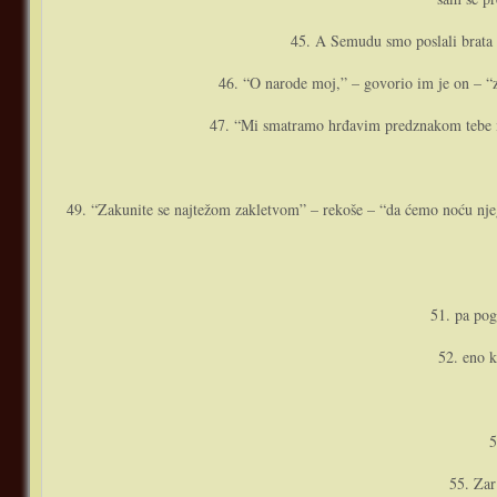
45. A Semudu smo poslali brata n
46. “O narode moj,” – govorio im je o­n – “z
47. “Mi smatramo hrđavim predznakom tebe i o­n
49. “Zakunite se najtežom zakletvom” – rekoše – “da ćemo noću njega
51. pa pog
52. eno k
5
55. Zar