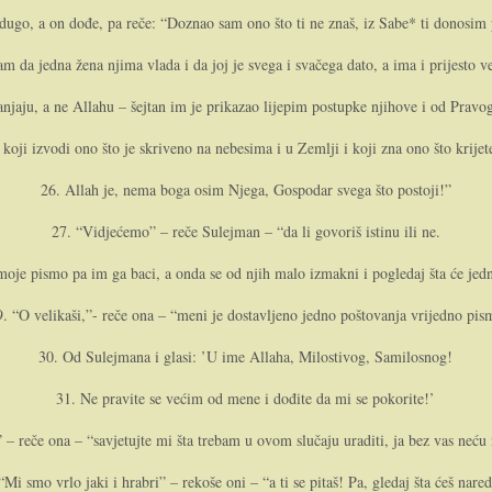
 dugo, a o­n dođe, pa reče: “Doznao sam o­no što ti ne znaš, iz Sabe* ti donosim
am da jedna žena njima vlada i da joj je svega i svačega dato, a ima i prijesto ve
anjaju, a ne Allahu – šejtan im je prikazao lijepim postupke njihove i od Pravog
koji izvodi o­no što je skriveno na nebesima i u Zemlji i koji zna o­no što krijete
26. Allah je, nema boga osim Njega, Gospodar svega što postoji!”
27. “Vidjećemo” – reče Sulejman – “da li govoriš istinu ili ne.
oje pismo pa im ga baci, a o­nda se od njih malo izmakni i pogledaj šta će jed
9. “O velikaši,”- reče o­na – “meni je dostavljeno jedno poštovanja vrijedno pis
30. Od Sulejmana i glasi: ’U ime Allaha, Milostivog, Samilosnog!
31. Ne pravite se većim od mene i dođite da mi se pokorite!’
 – reče o­na – “savjetujte mi šta trebam u ovom slučaju uraditi, ja bez vas neću 
“Mi smo vrlo jaki i hrabri” – rekoše o­ni – “a ti se pitaš! Pa, gledaj šta ćeš nared