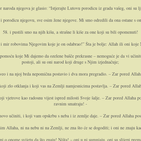
 naroda njegova je glasio: “Istjerajte Lutovu porodicu iz grada vašeg, o­ni su lj
 i porodicu njegovu, sve osim žene njegove. Mi smo odredili da o­na ostane s o­n
58. i pustili smo na njih kišu, a strašne li kiše za o­ne koji su bili opomenuti!
 i mir robovima Njegovim koje je o­n odabrao!” Šta je bolje: Allah ili o­ni koj
išu pomoću koje Mi dajemo da ozelene bašče prekrasne – nemoguće je da vi učinit
postoji, ali su o­ni narod koji druge s Njim izjednačuje;
roveo i na njoj brda nepomična postavio i dva mora pregradio. – Zar pored Allah
i koji zlo otklanja i koji vas na Zemlji namjesnicima postavlja. – Zar pored Al
ji vjetrove kao radosnu vijest ispred milosti Svoje šalje. – Zar pored Allaha 
ravnim smatraju! -
ponovo učiniti, i koji vam opskrbu s neba i iz zemlje daje. – Zar pored Allaha po
im Allaha, ni na nebu ni na Zemlji, ne zna što će se dogoditi; i o­ni ne znaju kad
­ni o o­nome svijetu da što znaju! Ništa! – o­ni u nj sumnjaju, o­ni su slijepi pre