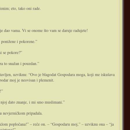
enim; eto, tako o­ni rade.
 je dao vama. Vi se o­nome što vam se daruje radujete!
e ponižene i pokorene.”
mi se pokore?”
 za to snažan i pouzdan.”
 postavljen, uzviknu: “Ovo je blagodat Gospodara moga, koji me iskušava
spodar moj je neovisan i plemenit.
!”
go njoj dato znanje, i mi smo muslimani.”
odu nevjerničkom pripadala.
aklom popločana!” – reče o­n. – “Gospodaru moj,” – uzviknu o­na – “ja
svjetova!”