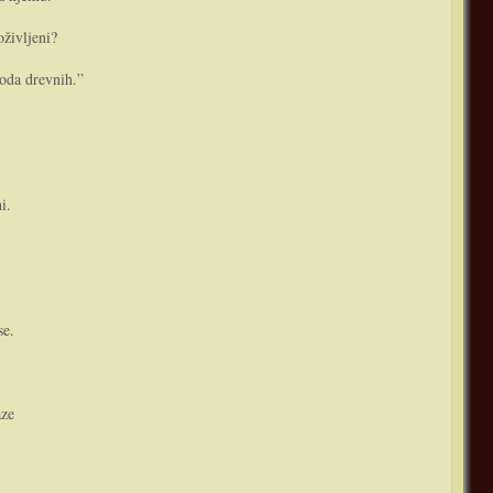
oživljeni?
roda drevnih.”
i.
.
se.
aze