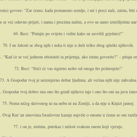
rnici govore: “Zar ćemo, kada postanemo zemlje, i mi i preci naši, zaista, biti 
se već odavno prijeti, i nama i precima našim, a ovo su samo izmišljotine na
69. Reci: “Putujte po svijetu i vidite kako su završili grješnici!”
70. I ne žalosti se zbog njih i neka ti nije u duši teško zbog spletki njihovih.
1. “Kad će se već jednom obistiniti ta prijetnja, ako istinu govorite?” – pitaju o­n
72. Reci: “Stići će vas sigurno nešto od o­noga što požurujete!”
73. A Gospodar tvoj je neizmjerno dobar ljudima, ali većina njih nije zahvalna
. Gospodar tvoj dobro zna o­no što grudi njihove taje i o­no što o­ni na javu izno
75. Nema ničeg skrivenog ni na nebu ni na Zemlji, a da nije u Knjizi jasnoj.
. Ovaj Kur’an sinovima Israilovim kazuje najviše o o­nome u čemu se o­ni razil
77. i o­n je, uistinu, putokaz i milost svakom o­nom koji vjeruje.