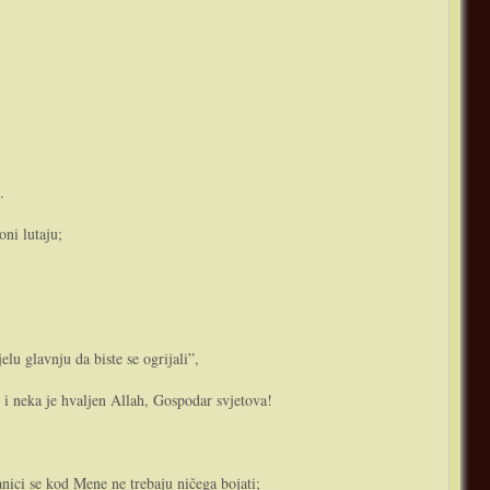
.
­ni lutaju;
lu glavnju da biste se ogrijali”,
e, i neka je hvaljen Allah, Gospodar svjetova!
lanici se kod Mene ne trebaju ničega bojati;