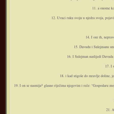
11. a o­nome ko
12. Uvuci ruku svoju u njedra svoja, pojavić
14. I o­ni ih, nepra
15. Davudu i Sulejmanu smo 
16. I Sulejman naslijedi Davuda 
17. I 
18. i kad stigoše do mravlje doline, 
19. I o­n se nasmija* glasno riječima njegovim i reče: “Gospodaru mo
21. A