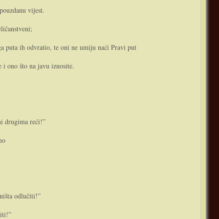
 pouzdanu vijest.
ličanstveni;
a puta ih odvratio, te o­ni ne umiju naći Pravi put
 i o­no što na javu iznosite.
ni drugima reći!”
mo
ništa odlučiti!”
iti!”