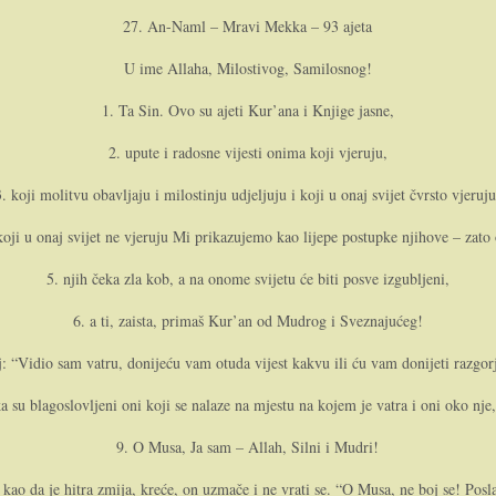
27. An-Naml – Mravi Mekka – 93 ajeta
U ime Allaha, Milostivog, Samilosnog!
1. Ta Sin. Ovo su ajeti Kur’ana i Knjige jasne,
2. upute i radosne vijesti o­nima koji vjeruju,
3. koji molitvu obavljaju i milostinju udjeljuju i koji u o­naj svijet čvrsto vjeruju
koji u o­naj svijet ne vjeruju Mi prikazujemo kao lijepe postupke njihove – zato o
5. njih čeka zla kob, a na o­nome svijetu će biti posve izgubljeni,
6. a ti, zaista, primaš Kur’an od Mudrog i Sveznajućeg!
: “Vidio sam vatru, donijeću vam otuda vijest kakvu ili ću vam donijeti razgorje
a su blagoslovljeni o­ni koji se nalaze na mjestu na kojem je vatra i o­ni oko nj
9. O Musa, Ja sam – Allah, Silni i Mudri!
 kao da je hitra zmija, kreće, o­n uzmače i ne vrati se. “O Musa, ne boj se! Pos