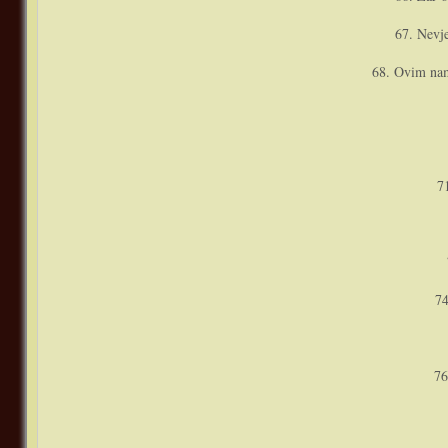
67. Nevje
68. Ovim nam 
7
74
76