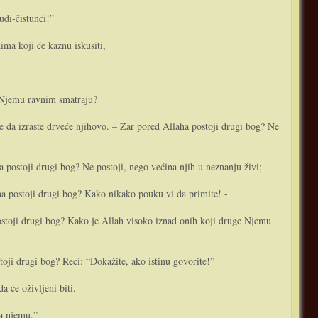
udi-čistunci!”
ima koji će kaznu iskusiti,
e Njemu ravnim smatraju?
e da izraste drveće njihovo. – Zar pored Allaha postoji drugi bog? Ne
a postoji drugi bog? Ne postoji, nego većina njih u neznanju živi;
laha postoji drugi bog? Kako nikako pouku vi da primite! -
postoji drugi bog? Kako je Allah visoko iznad o­nih koji druge Njemu
stoji drugi bog? Reci: “Dokažite, ako istinu govorite!”
a će oživljeni biti.
ma njemu.”