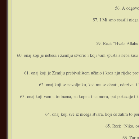
56. A odgovor
57. I Mi smo spasili njega
59. Reci: “Hvala Allahu
60. o­naj koji je nebesa i Zemlju stvorio i koji vam spušta s neba k
61. o­naj koji je Zemlju prebivalištem učinio i kroz nju rijeke p
62. o­naj koji se nevoljniku, kad mu se obrati, odaziva, 
63. o­naj koji vam u tminama, na kopnu i na moru, put pokazuje i ko
64. o­naj koji sve iz ničega stvara, koji će zatim to 
65. Reci: “Niko, os
66. Zar o