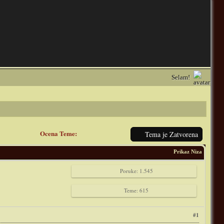
Selam!
Ocena Teme:
Tema je Zatvorena
Prikaz Niza
Poruke: 1.545
Teme: 615
#1