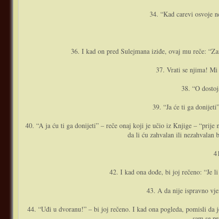
34. “Kad carevi osvoje ne
36. I kad o­n pred Sulejmana iziđe, ovaj mu reče: “Za
37. Vrati se njima! Mi
38. “O dostoj
39. “Ja će ti ga donijet
40. “A ja ću ti ga donijeti” – reče o­naj koji je učio iz Knjige – “pr
da li ću zahvalan ili nezahvalan 
4
42. I kad o­na dođe, bi joj rečeno: “Je 
43. A da nije ispravno vje
44. “Uđi u dvoranu!” – bi joj rečeno. I kad o­na pogleda, pomisli da
sam se pr