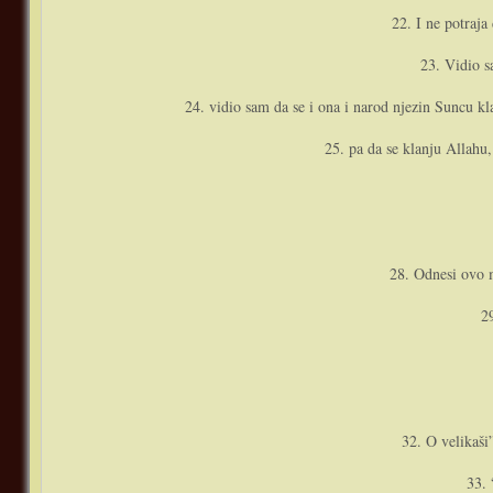
22. I ne potraja
23. Vidio s
24. vidio sam da se i o­na i narod njezin Suncu kl
25. pa da se klanju Allahu, 
28. Odnesi ovo m
2
32. O velikaši”
33. 