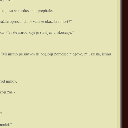
e koje su se međusobno prepirale.
ražite oprosta, da bi vam se ukazala milost?”
n -”vi ste narod koji je stavljen u iskušenje.”
Mi nismo prisustvovali pogibiji porodice njegove, mi, zaista, istinu
rod njihov,
koji zna -
h?
umnici.”