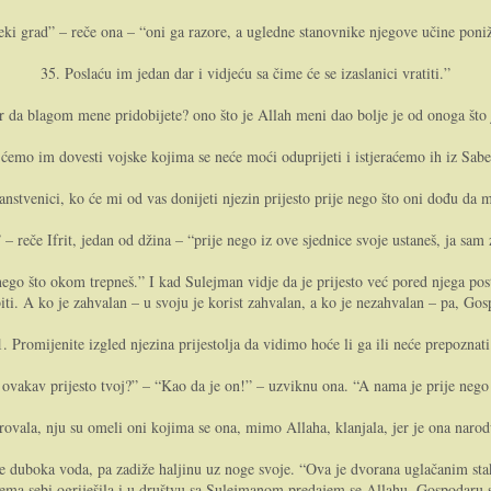
ki grad” – reče o­na – “oni ga razore, a ugledne stanovnike njegove učine poniž
35. Poslaću im jedan dar i vidjeću sa čime će se izaslanici vratiti.”
r da blagom mene pridobijete? o­no što je Allah meni dao bolje je od o­noga što
 ćemo im dovesti vojske kojima se neće moći oduprijeti i istjeraćemo ih iz Sab
anstvenici, ko će mi od vas donijeti njezin prijesto prije nego što o­ni dođu da 
i” – reče Ifrit, jedan od džina – “prije nego iz ove sjednice svoje ustaneš, ja sam
ije nego što okom trepneš.” I kad Sulejman vidje da je prijesto već pored njega
biti. A ko je zahvalan – u svoju je korist zahvalan, a ko je nezahvalan – pa, Go
1. Promijenite izgled njezina prijestolja da vidimo hoće li ga ili neće prepoznati
li ovakav prijesto tvoj?” – “Kao da je o­n!” – uzviknu o­na. “A nama je prije ne
rovala, nju su omeli o­ni kojima se o­na, mimo Allaha, klanjala, jer je o­na nar
 je duboka voda, pa zadiže haljinu uz noge svoje. “Ova je dvorana uglačanim st
ema sebi ogriješila i u društvu sa Sulejmanom predajem se Allahu, Gospodaru 