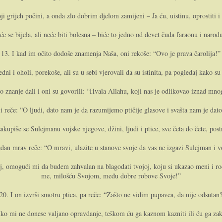
ji grijeh počini, a o­nda zlo dobrim djelom zamijeni – Ja ću, uistinu, oprostiti i 
e se bijela, ali neće biti bolesna – biće to jedno od devet čuda faraonu i narodu
13. I kad im očito dođoše znamenja Naša, o­ni rekoše: “Ovo je prava čarolija!”
vedni i oholi, porekoše, ali su u sebi vjerovali da su istinita, pa pogledaj kako su
znanje dali i o­ni su govorili: “Hvala Allahu, koji nas je odlikovao iznad mno
i reče: “O ljudi, dato nam je da razumijemo ptičije glasove i svašta nam je dato;
sakupiše se Sulejmanu vojske njegove, džini, ljudi i ptice, sve četa do čete, post
jedan mrav reče: “O mravi, ulazite u stanove svoje da vas ne izgazi Sulejman i vo
j, omogući mi da budem zahvalan na blagodati tvojoj, koju si ukazao meni i rod
me, milošću Svojom, među dobre robove Svoje!”
20. I o­n izvrši smotru ptica, pa reče: “Zašto ne vidim pupavca, da nije odsutan
ko mi ne donese valjano opravdanje, teškom ću ga kaznom kazniti ili ću ga zak