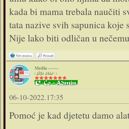
kada bi mama trebala naučiti s
tata nazive svih sapunica koje s
Nije lako biti odličan u nečemu
Veb stranica
Pronađi
Media
( ٱلسَّلَامُ عَلَيْكُمْ )
06-10-2022.17:35
Pomoć je kad djetetu damo al