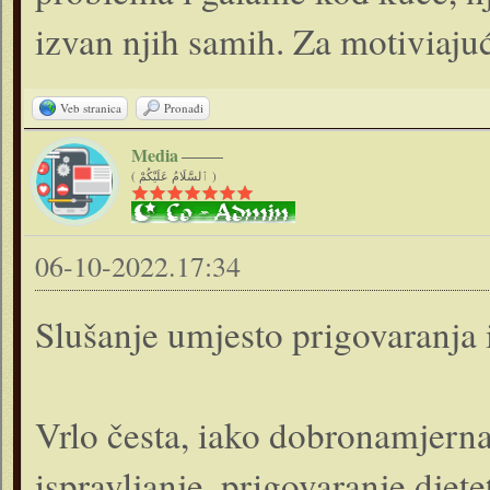
izvan njih samih. Za motiviajuć
Veb stranica
Pronađi
Media
( ٱلسَّلَامُ عَلَيْكُمْ )
06-10-2022.17:34
Slušanje umjesto prigovaranja i
Vrlo česta, iako dobronamjerna,
ispravljanje, prigovaranje djete