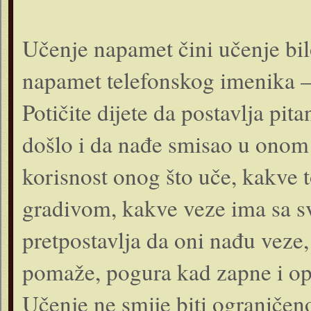
Učenje napamet čini učenje bi
napamet telefonskog imenika –
Potičite dijete da postavlja pita
došlo i da nađe smisao u onom
korisnost onog što uče, kakve
gradivom, kakve veze ima sa 
pretpostavlja da oni nađu veze, 
pomaže, pogura kad zapne i ope
Učenje ne smije biti ograničeno