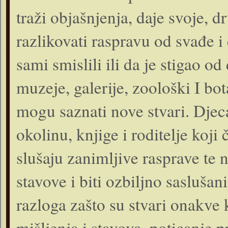
traži objašnjenja, daje svoje, d
razlikovati raspravu od svađe i
sami smislili ili da je stigao o
muzeje, galerije, zoološki I bo
mogu saznati nove stvari. Djeca
okolinu, knjige i roditelje koji
slušaju zanimljive rasprave te 
stavove i biti ozbiljno saslušan
razloga zašto su stvari onakve
mišljenja i stavova, poticanje p