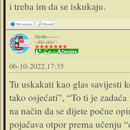
i treba im da se iskukaju.
Veb stranica
Pronađi
Media
( ٱلسَّلَامُ عَلَيْكُمْ )
06-10-2022.17:35
Tu uskakati kao glas savijesti 
tako osjećati”, “To ti je zada
na način da se dijete počne opira
pojačava otpor prema učenju “