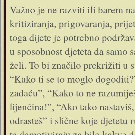
Važno je ne razviti ili barem n
kritiziranja, prigovaranja, prij
toga dijete je potrebno podržava
u sposobnost djeteta da samo s
želi. To bi značilo prekrižiti u
“Kako ti se to moglo dogoditi?
zadaću”, “Kako to ne razumije
lijenčina!”, “Ako tako nastaviš
odrasteš” i slične koje djetet
te demotiviraju za bilo kakve d