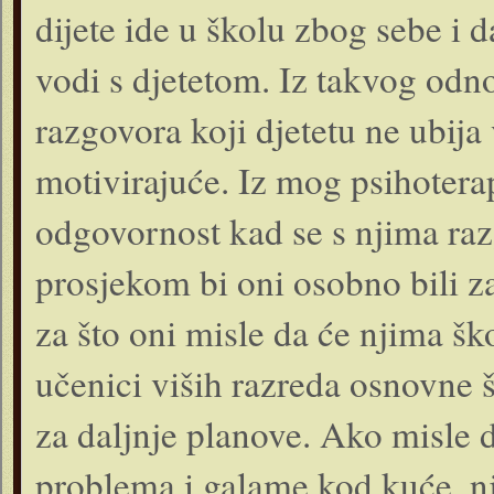
dijete ide u školu zbog sebe i d
vodi s djetetom. Iz takvog odn
razgovora koji djetetu ne ubija
motivirajuće. Iz mog psihotera
odgovornost kad se s njima raz
prosjekom bi oni osobno bili za
za što oni misle da će njima šk
učenici viših razreda osnovne š
za daljnje planove. Ako misle da
problema i galame kod kuće, nji