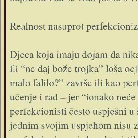
Realnost nasuprot perfekcioni
Djeca koja imaju dojam da nika
ili “ne daj bože trojka” loša ocj
malo falilo?” završe ili kao per
učenje i rad – jer “ionako neće
perfekcionisti često uspješni u š
jednim svojim uspjehom nisu za