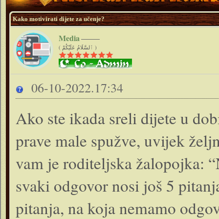
Kako motivirati dijete za učenje?
Media
( ٱلسَّلَامُ عَلَيْكُمْ )
06-10-2022.17:34
Ako ste ikada sreli dijete u dob
prave male spužve, uvijek željn
vam je roditeljska žalopojka: “
svaki odgovor nosi još 5 pitan
pitanja, na koja nemamo odgovo