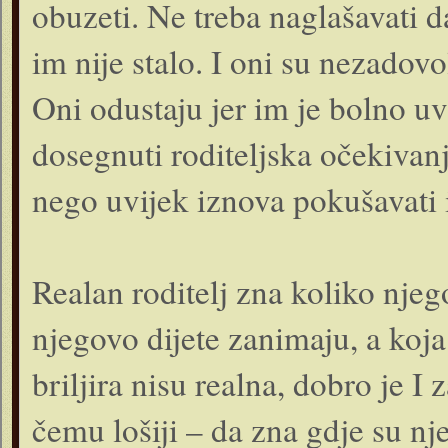
obuzeti. Ne treba naglašavati da
im nije stalo. I oni su nezadovol
Oni odustaju jer im je bolno uv
dosegnuti roditeljska očekivan
nego uvijek iznova pokušavati i
Realan roditelj zna koliko njeg
njegovo dijete zanimaju, a koj
briljira nisu realna, dobro je I 
čemu lošiji – da zna gdje su nj