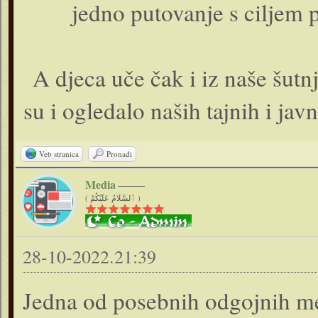
jedno putovanje s ciljem 
A djeca uče čak i iz naše šutnje
su i ogledalo naših tajnih i ja
Veb stranica
Pronađi
Media
( ٱلسَّلَامُ عَلَيْكُمْ )
28-10-2022.21:39
Jedna od posebnih odgojnih me