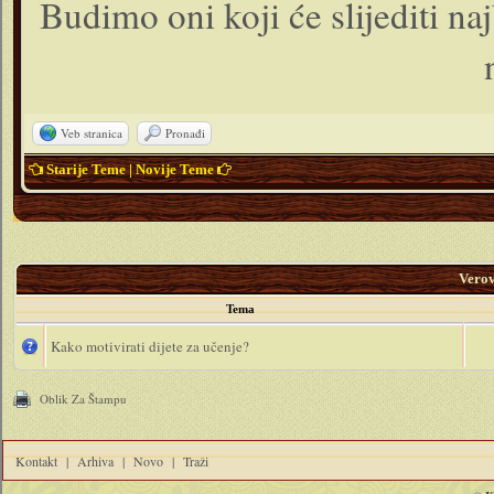
Budimo oni koji će slijediti naj
Veb stranica
Pronađi
Starije Teme
|
Novije Teme
Vero
Tema
Kako motivirati dijete za učenje?
Oblik Za Štampu
Kontakt
|
Arhiva
|
Novo
|
Traži