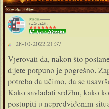
Kako odgojiti dijete
Media
( ٱلسَّلَامُ عَلَيْكُمْ )
28-10-2022.21:37
Vjerovati da, nakon što postan
dijete potpuno je pogrešno. Zap
potreba da učimo, da se usavrš
Kako savladati srdžbu, kako kon
postupiti u nepredviđenim situ