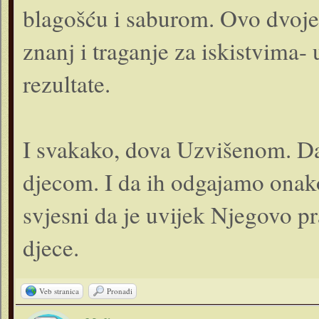
blagošću i saburom. Ovo dvoje,
znanj i traganje za iskistvima-
rezultate.
I svakako, dova Uzvišenom. D
djecom. I da ih odgajamo ona
svjesni da je uvijek Njegovo p
djece.
Veb stranica
Pronađi