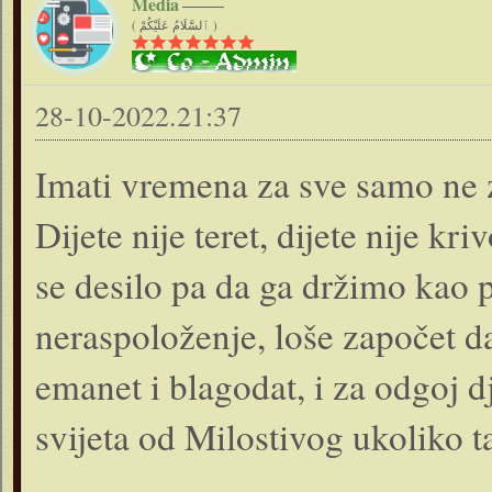
Media
( ٱلسَّلَامُ عَلَيْكُمْ )
28-10-2022.21:37
Imati vremena za sve samo ne za
Dijete nije teret, dijete nije kr
se desilo pa da ga držimo kao 
neraspoloženje, loše započet dan
emanet i blagodat, i za odgoj 
svijeta od Milostivog ukoliko 