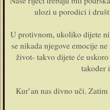
Naše riječi trebaju biti podršk
ulozi u porodici i društ
U protivnom, ukoliko dijete n
se nikada njegove emocije ne 
život- takvo dijete će uskoro
također i
Kur’an nas divno uči. Zatim P