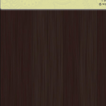
©
I
WI