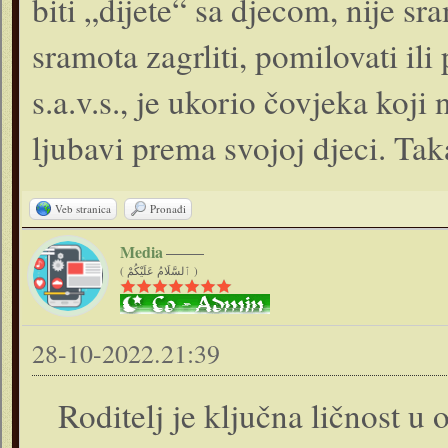
biti „dijete“ sa djecom, nije s
sramota zagrliti, pomilovati ili 
s.a.v.s., je ukorio čovjeka koji
ljubavi prema svojoj djeci. Ta
Veb stranica
Pronađi
Media
( ٱلسَّلَامُ عَلَيْكُمْ )
28-10-2022.21:39
Roditelj je ključna ličnost u