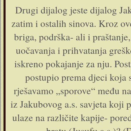
Drugi dijalog jeste dijalog Jak
zatim i ostalih sinova. Kroz ove
briga, podrška- ali i praštanj
uočavanja i prihvatanja greške
iskreno pokajanje za nju. Posta
postupio prema djeci koja 
rješavamo „sporove“ među n
iz Jakubovog a.s. savjeta koji
ulaze na različite kapije- por
bratu (Jusufu a.s.)? (D