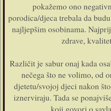
pokažemo ono negativno
porodica/djeca trebala da budu
najljepšim osobinama. Najprij
zdrave, kvalite
Različit je sabur onaj kada os
nečega što ne volimo, od 
djetetu/svojoj djeci nakon š
iznerviraju. Tada se ponajvi
koji govori o savla