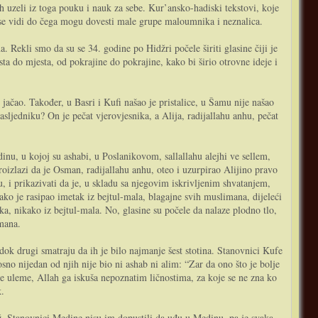
ih uzeli iz toga pouku i nauk za sebe. Kur’ansko-hadiski tekstovi, koje
a se vidi do čega mogu dovesti male grupe maloumnika i neznalica.
 Rekli smo da su se 34. godine po Hidžri počele širiti glasine čiji je
a do mjesta, od pokrajine do pokrajine, kako bi širio otrovne ideje i
 jačao. Također, u Basri i Kufi našao je pristalice, u Šamu nije našao
sljedniku? On je pečat vjerovjesnika, a Alija, radijallahu anhu, pečat
u, u kojoj su ashabi, u Poslanikovom, sallallahu alejhi ve sellem,
proizlazi da je Osman, radijallahu anhu, oteo i uzurpirao Alijino pravo
u, i prikazivati da je, u skladu sa njegovim iskrivljenim shvatanjem,
o je rasipao imetak iz bejtul-mala, blagajne svih muslimana, dijeleći
ka, nikako iz bejtul-mala. No, glasine su počele da nalaze plodno tlo,
mana.
dok drugi smatraju da ih je bilo najmanje šest stotina. Stanovnici Kufe
osno nijedan od njih nije bio ni ashab ni alim: “Zar da ono što je bolje
nje uleme, Allah ga iskuša nepoznatim ličnostima, za koje se ne zna ko
k.
dž. Stanovnici Medine nisu im dopustili da uđu u Medinu, pa je svaka