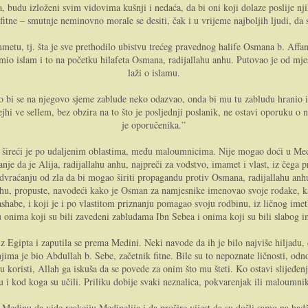
, budu izloženi svim vidovima kušnji i nedaća, da bi oni koji dolaze poslije nj
itne – smutnje neminovno morale se desiti, čak i u vrijeme najboljih ljudi, d
tu, tj. šta je sve prethodilo ubistvu trećeg pravednog halife Osmana b. Affana.
io islam i to na početku hilafeta Osmana, radijallahu anhu. Putovao je od mjest
laži o islamu.
ako bi se na njegovo sjeme zablude neko odazvao, onda bi mu tu zabludu hranio i
i ve sellem, bez obzira na to što je posljednji poslanik, ne ostavi oporuku o na
je oporučenika.”
šireći je po udaljenim oblastima, među maloumnicima. Nije mogao doći u Medin
nje da je Alija, radijallahu anhu, najpreči za vođstvo, imamet i vlast, iz čega 
 odvraćanju od zla da bi mogao širiti propagandu protiv Osmana, radijallahu anh
hu, propuste, navodeći kako je Osman za namjesnike imenovao svoje rođake, kak
shabe, i koji je i po vlastitom priznanju pomagao svoju rodbinu, iz ličnog imet
 onima koji su bili zavedeni zabludama Ibn Sebea i onima koji su bili slabog i
z Egipta i zaputila se prema Medini. Neki navode da ih je bilo najviše hiljadu, 
njima je bio Abdullah b. Sebe, začetnik fitne. Bile su to nepoznate ličnosti, odn
u koristi, Allah ga iskuša da se povede za onim što mu šteti. Ko ostavi slijeđe
u i kod koga su učili. Priliku dobije svaki neznalica, pokvarenjak ili maloumni
 u Medinu da vide reakciju Medinelija i da prošire vijest da su došli samo na ha