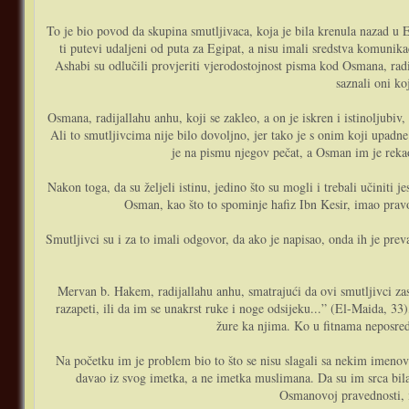
To je bio povod da skupina smutljivaca, koja je bila krenula nazad u E
ti putevi udaljeni od puta za Egipat, a nisu imali sredstva komunik
Ashabi su odlučili provjeriti vjerodostojnost pisma kod Osmana, radi
saznali oni ko
Osmana, radijallahu anhu, koji se zakleo, a on je iskren i istinoljubiv
Ali to smutljivcima nije bilo dovoljno, jer tako je s onim koji upadn
je na pismu njegov pečat, a Osman im je rekao
Nakon toga, da su željeli istinu, jedino što su mogli i trebali učiniti 
Osman, kao što to spominje hafiz Ibn Kesir, imao pravo
Smutljivci su i za to imali odgovor, da ako je napisao, onda ih je prev
Mervan b. Hakem, radijallahu anhu, smatrajući da ovi smutljivci zas
razapeti, ili da im se unakrst ruke i noge odsijeku...” (El-Maida, 33
žure ka njima. Ko u fitnama neposred
Na početku im je problem bio to što se nisu slagali sa nekim imeno
davao iz svog imetka, a ne imetka muslimana. Da su im srca bila čis
Osmanovoj pravednosti, i 