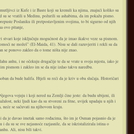
utljivci iz Kufe i iz Basre koji su krenuli ka njima, znajući koliko su
ad su se vratili u Medinu, požurili su ashabima, da im pokažu pismo.
repuste Poslaniku ili pretpostavljenim svojima, to bi sigurno od njih
na ovo pitanje,
. Tri stvari koje isključuju mogućnost da je imao ikakve veze sa pismom.
omoći ne možeš” (El-Maida, 41). Nisu se dali razuvjeriti i rekli su da
an se ponovo zakleo da o tome ništa nije znao.
llahu anhu, i ne očekuju drugačije te da se vrate u svoja mjesta, iako je
 tim pismom i zakleo im se da nije izdao takvu naredbu.
ban da bude halifa. Htjeli su reći da je kriv u oba slučaja. Historičari
egova vojuju i koji nered na Zemlji čine jeste: da budu ubijeni, ili
alost, neki ljudi kao da su stvoreni za fitne, uvijek upadaju u njih i
, neće se sačuvati na njihovom kraju.
 i da je davao imetak samo rođacima, što im je Osman pojasnio da je
i da su se sve nejasnoće razjasnile, da se iskristalizirala istina o
nhu. Ali, nisu bili takvi.