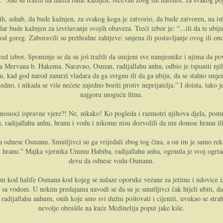
h, ashab, da bude kažnjen, za svakog koga je zatvorio, da bude zatvoren, na isti 
ar bude kažnjen za izvršavanje svojih obaveza. Treći izbor je: “...ili da te ubij
od goreg. Zaboravili su prethodne zahtjeve: smjena ili postavljanje ovog ili on
pred izbor. Spominje se da su još tražili da smijeni sve namjesnike i njima da po
a Mervana b. Hakema. Naravno, Osman, radijallahu anhu, odbio je ispuniti njihov
, kad god narod zamrzi vladara da ga svrgnu ili da ga ubiju, da se stalno smj
edno, i nikada se više nećete zajedno boriti protiv neprijatelja.” I doista, tako j
najgoru moguću fitnu.
sioci ispravne vjere?! Ne, nikako! Ko pogleda i razmotri njihova djela, postup
, radijallahu anhu, hranu i vodu i nikome nisu dozvolili da mu donese hranu il
 da odnese Osmanu. Smutljivci su ga vrijeđali zbog tog čina, a on im je samo rek
 hranu.” Majka vjernika Ummu Habiba, radijallahu anha, ogrnula je svoj ogrtač
devu da odnese vodu Osmanu.
 “Idem kod halife Osmana kod kojeg se nalaze oporuke vezane za jetime i udovice
da sa vodom. U nekim predajama navodi se da su je smutljivci čak htjeli ubiti, d
radijallahu anhum, onih koje smo svi dužni poštovati i cijeniti, uvukao se stra
nevolje obrušile na kuće Medinelija poput jake kiše.