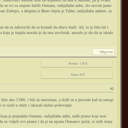
 da su svi za smjenu halife Osmana, radijallahu anhu, što sasvim jasno
jani Zubejra, a skupina iz Basre htjela je Talhu, radijallahu anhum, za
o da su zaboravili da su krenuli da obave hadž. Ali, to je bila laž i
a koja je tinjala morala je da ima završetak, moralo je zlo da se iskaže
Odgovori
Poruke: 1.815
Teme: 635
#2
e bilo oko 2.000, i bili su naoružani, a došli su u periodu kad su mnogi
i to uzeli u obzir i iskazali dužno poštovanje.
ci koja je pripadala Osmanu, radijallahu anhu, našli pismo koje nosi
a su vidjeli ovo pismo i da je na njemu Osmanov pečat, iz istih stopa