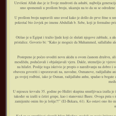
Uzvišeni Allah dao je iz Svoje mudrosti da ashabi, najbolja generacija
smo spomenuli u prošlom broju, ukazuju na to da su se određene f
U prošlom broju napravili smo uvod kako je došlo do prve fitne u umme
pokretač bio čovjek po imenu Abdullah b. Sebe, koji je formalno prim
Otišao je u Egipat i tražio ljude koji će slušati njegove zablude, a 
pristalice. Govorio bi: “Kako je moguće da Muhammed, sallallahu alejh
Postepeno je počeo uvoditi novu akidu u ovom časnom društvu, ali 
mesdžidu, podučavali i objašnjavali vjeru. Dakle, utemeljio je vjerova
na hilafet. Poslije toga iskrivio je propis o naređivanju na dobro i
obaveza govoriti i upozoravati na, navodne, Osmanove, radijallahu an
ga svojoj rodbini, iako je Osman, radijallahu anhu, spadao u bogate a
među
U mjesecu ševvalu 35. godine po Hidžri skupina smutljivaca izašla je i
također su izašli u četiri grupe, kao i stanovnici Basre. Ovoga puta s 
zamijenite onim što je lošije?!” (El-Bekara, 61). Ko ostavi ono što m
s
Kad su se smutljivci okupili blizu Medine, poslali su svoje špijune