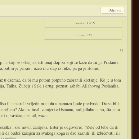
Odgovori
Poruke: 1.815
Teme: 635
#3
a koji se oslanjao, isti onaj štap za koji se kaže da su ga Poslanik,
a, zatim je prišao i uzeo mu štap iz ruke, pa ga je slomio.
maz u džemat, da bi mu potom potpuno zabranili kretanje. Ko je u tom
, Talha, Zubejr i Sa’d i drugi poznati ashabi Allahovog Poslanika,
 Nisu ih smatrali vrijednim ni da u namazu ljude predvode. Da su bili
 ve sellem? Ako su imali zamjerke Osmanu, radijallahu anhu, šta je sa
e i opravdanja smutljivaca.
očetka i sad novih zahtjeva. Ešter je odgovorio: “Žele od tebe da ili
li da budeš kažnjen za svakoga koga si dao kazniti, ili izbičevati, ili
ojedinačno.