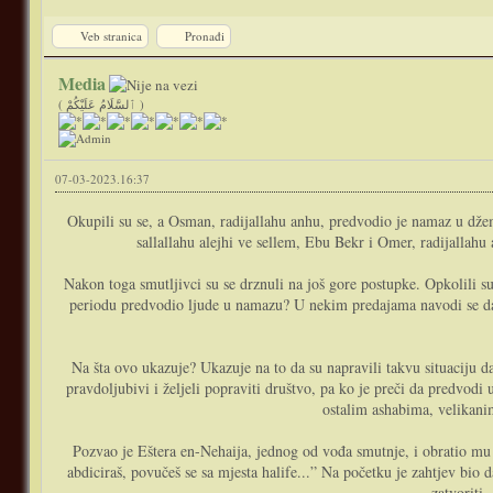
Veb stranica
Pronađi
Media
( ٱلسَّلَامُ عَلَيْكُمْ )
07-03-2023.16:37
Okupili su se, a Osman, radijallahu anhu, predvodio je namaz u džema
sallallahu alejhi ve sellem, Ebu Bekr i Omer, radijallahu 
Nakon toga smutljivci su se drznuli na još gore postupke. Opkolili 
periodu predvodio ljude u namazu? U nekim predajama navodi se da 
Na šta ovo ukazuje? Ukazuje na to da su napravili takvu situaciju da
pravdoljubivi i željeli popraviti društvo, pa ko je preči da predvod
ostalim ashabima, velikani
Pozvao je Eštera en-Nehaija, jednog od vođa smutnje, i obratio mu se
abdiciraš, povučeš se sa mjesta halife...” Na početku je zahtjev bio d
zatvoriti.