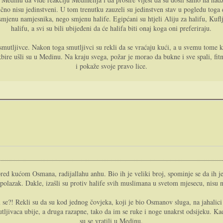
ično nisu jedinstveni. U tom trenutku zauzeli su jedinstven stav u pogledu toga
 smjenu namjesnika, nego smjenu halife. Egipćani su htjeli Aliju za halifu, Kufl
halifu, a svi su bili ubijeđeni da će halifa biti onaj koga oni preferiraju.
 smutljivce. Nakon toga smutljivci su rekli da se vraćaju kući, a u svemu tome ka
bire ušli su u Medinu. Na kraju svega, požar je morao da bukne i sve spali, fitn
i pokaže svoje pravo lice.
 pred kućom Osmana, radijallahu anhu. Bio ih je veliki broj, spominje se da ih j
 polazak. Dakle, izašli su protiv halife svih muslimana u svetom mjesecu, nisu n
 im se?! Rekli su da su kod jednog čovjeka, koji je bio Osmanov sluga, na jahali
ljivaca ubije, a druga razapne, tako da im se ruke i noge unakrst odsijeku. Kad
su se vratili u Medinu.