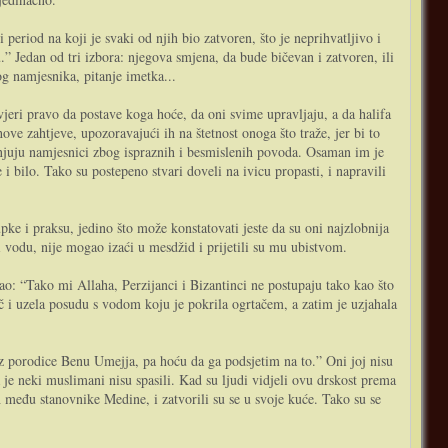
period na koji je svaki od njih bio zatvoren, što je neprihvatljivo i
u.” Jedan od tri izbora: njegova smjena, da bude bičevan i zatvoren, ili
og namjesnika, pitanje imetka...
vjeri pravo da postave koga hoće, da oni svime upravljaju, a da halifa
e zahtjeve, upozoravajući ih na štetnost onoga što traže, jer bi to
enjuju namjesnici zbog ispraznih i besmislenih povoda. Osaman im je
e i bilo. Tako su postepeno stvari doveli na ivicu propasti, i napravili
ke i praksu, jedino što može konstatovati jeste da su oni najzlobnija
i vodu, nije mogao izaći u mesdžid i prijetili su mu ubistvom.
ao: “Tako mi Allaha, Perzijanci i Bizantinci ne postupaju tako kao što
 i uzela posudu s vodom koju je pokrila ogrtačem, a zatim je uzjahala
 iz porodice Benu Umejja, pa hoću da ga podsjetim na to.” Oni joj nisu
a je neki muslimani nisu spasili. Kad su ljudi vidjeli ovu drskost prema
h među stanovnike Medine, i zatvorili su se u svoje kuće. Tako su se