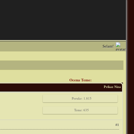
Selam!
Ocena Teme:
Prikaz Niza
Poruke: 1.815
Teme: 635
#1