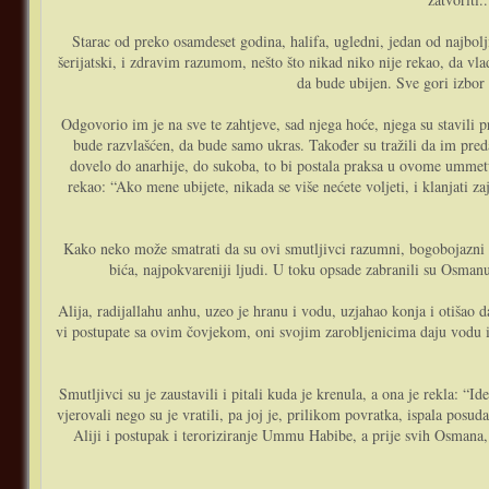
Starac od preko osamdeset godina, halifa, ugledni, jedan od najbolji
šerijatski, i zdravim razumom, nešto što nikad niko nije rekao, da vlad
da bude ubijen. Sve gori izbor 
Odgovorio im je na sve te zahtjeve, sad njega hoće, njega su stavili 
bude razvlašćen, da bude samo ukras. Također su tražili da im pred
dovelo do anarhije, do sukoba, to bi postala praksa u ovome ummetu
rekao: “Ako mene ubijete, nikada se više nećete voljeti, i klanjati zaj
Kako neko može smatrati da su ovi smutljivci razumni, bogobojazni no
bića, najpokvareniji ljudi. U toku opsade zabranili su Osmanu
Alija, radijallahu anhu, uzeo je hranu i vodu, uzjahao konja i otišao
vi postupate sa ovim čovjekom, oni svojim zarobljenicima daju vodu i
Smutljivci su je zaustavili i pitali kuda je krenula, a ona je rekla:
vjerovali nego su je vratili, pa joj je, prilikom povratka, ispala posu
Aliji i postupak i teroriziranje Ummu Habibe, a prije svih Osmana, 