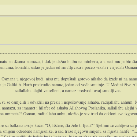
tu na džuma-namazu, i dok je držao hutbu na minberu, a u ruci mu je bio štap n
anhuma, koristili, ustao je jedan od smutljivaca i počeo vikati i vrijeđati Osman
su Osmana u njegovoj kući, nisu mu dopuštali gotovo nikako da izađe ni na na
je Gafiki b. Harb predvodio namaz, jedan od vođa smutnje. U Medini žive Alija
sallallahu alejhi ve sellem, a namaz predvodi ovaj smutljivac.
 su se osmjelili i odvažili na prezir i nepoštovanje ashaba, radijallahu anhum.
i u namazu, za imamet i hilafet od ashaba Allahovog Poslanika, sallallahu alejhi
ma ummeta?! Osman, radijallahu anhu, uložio je sav trud da otkloni sve izgovor
 sa balkona svoje kuće: “O, Eštere, šta žele ti ljudi?” Sjetimo se zahtjeva sa p
a smijeni određene namjesnike, a sad traže njegovu smjenu sa mjesta halife. “...i
..” Sad su tražili da halifa bude kažnjen, bičevan zbog tih naredbi, za svakog p