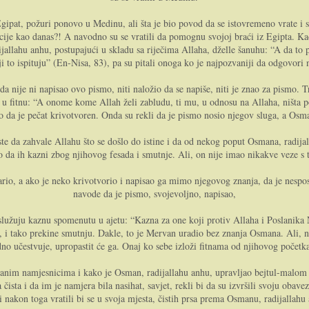
gipat, požuri ponovo u Medinu, ali šta je bio povod da se istovremeno vrate i sm
acije kao danas?! A navodno su se vratili da pomognu svojoj braći iz Egipta. K
jallahu anhu, postupajući u skladu sa riječima Allaha, dželle šanuhu: “A da to p
ji to ispituju” (En-Nisa, 83), pa su pitali onoga ko je najpozvaniji da odgovori 
, da nije ni napisao ovo pismo, niti naložio da se napiše, niti je znao za pismo
e u fitnu: “A onome kome Allah želi zabludu, ti mu, u odnosu na Allaha, ništa p
 da je pečat krivotvoren. Onda su rekli da je pismo nosio njegov sluga, a Osm
jeste da zahvale Allahu što se došlo do istine i da od nekog poput Osmana, radija
 da ih kazni zbog njihovog fesada i smutnje. Ali, on nije imao nikakve veze s
ario, a ako je neko krivotvorio i napisao ga mimo njegovog znanja, da je nesposo
navode da je pismo, svojevoljno, napisao,
lužuju kaznu spomenutu u ajetu: “Kazna za one koji protiv Allaha i Poslanika Nj
), i tako prekine smutnju. Dakle, to je Mervan uradio bez znanja Osmana. Ali, naž
no učestvuje, upropastit će ga. Onaj ko sebe izloži fitnama od njihovog početka
vanim namjesnicima i kako je Osman, radijallahu anhu, upravljao bejtul-malom
ta i da im je namjera bila nasihat, savjet, rekli bi da su izvršili svoju obavezu 
nakon toga vratili bi se u svoja mjesta, čistih prsa prema Osmanu, radijallahu a