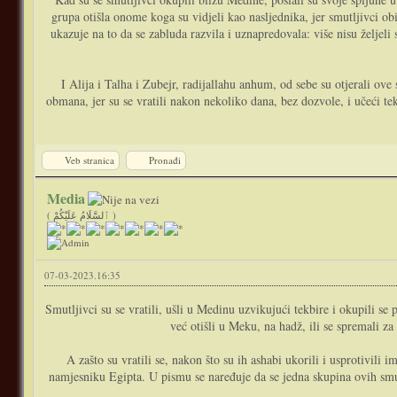
grupa otišla onome koga su vidjeli kao nasljednika, jer smutljivci ob
ukazuje na to da se zabluda razvila i uznapredovala: više nisu željeli
I Alija i Talha i Zubejr, radijallahu anhum, od sebe su otjerali ove
obmana, jer su se vratili nakon nekoliko dana, bez dozvole, i učeći tek
Veb stranica
Pronađi
Media
( ٱلسَّلَامُ عَلَيْكُمْ )
07-03-2023.16:35
Smutljivci su se vratili, ušli u Medinu uzvikujući tekbire i okupili se
već otišli u Meku, na hadž, ili se spremali za
A zašto su vratili se, nakon što su ih ashabi ukorili i usprotivili
namjesniku Egipta. U pismu se naređuje da se jedna skupina ovih smut