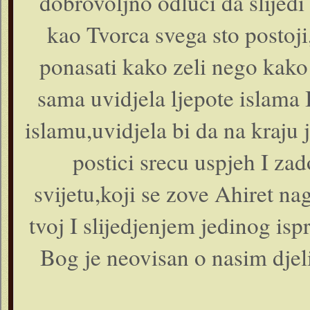
dobrovoljno odluci da slijedi
kao Tvorca svega sto postoj
ponasati kako zeli nego kako 
sama uvidjela ljepote islama I
islamu,uvidjela bi da na kraj
postici srecu uspjeh I z
svijetu,koji se zove Ahiret na
tvoj I slijedjenjem jedinog i
Bog je neovisan o nasim djel