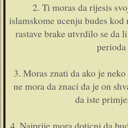
2. Ti moras da rijesis sv
islamskome ucenju budes kod n
rastave brake utvrdilo se da l
perioda
3. Moras znati da ako je nek
ne mora da znaci da je on shva
da iste primj
4. Najprije mora doticni da bud