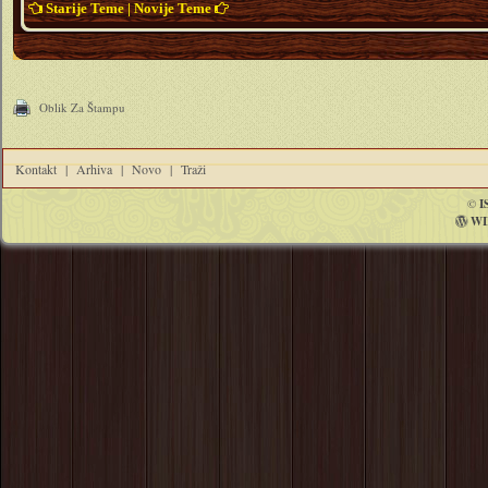
Starije Teme
|
Novije Teme
Oblik Za Štampu
Kontakt
|
Arhiva
|
Novo
|
Traži
©
I
WI