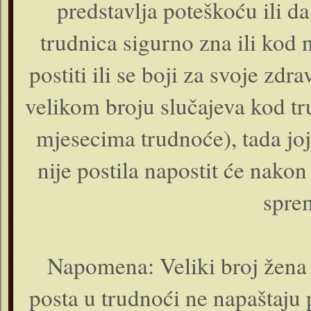
predstavlja poteškoću ili d
trudnica sigurno zna ili kod
postiti ili se boji za svoje zdra
velikom broju slučajeva kod tr
mjesecima trudnoće), tada joj
nije postila napostit će nak
spre
Napomena: Veliki broj žena 
posta u trudnoći ne napaštaju 