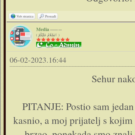
Veb stranica
Pronađi
Media
( ٱلسَّلَامُ عَلَيْكُمْ )
06-02-2023.16:44
Sehur nako
PITANJE: Postio sam jedan 
kasnio, a moj prijatelj s kojim 
brzao, ponekada smo znali 