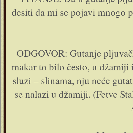
desiti da mi se pojavi mnogo 
ODGOVOR: Gutanje pljuvačke 
makar to bilo često, u džamiji 
sluzi – slinama, nju neće gutat
se nalazi u džamiji. (Fetve St