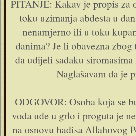
PITANJE: Kakav je propis za o
toku uzimanja abdesta u danu
nenamjerno ili u toku kupan
danima? Je li obavezna zbog t
da udijeli sadaku siromasima 
Naglašavam da je p
ODGOVOR: Osoba koja se bude 
voda uđe u grlo i proguta je n
na osnovu hadisa Allahovog 