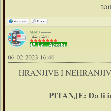
tom
Veb stranica
Pronađi
Media
( ٱلسَّلَامُ عَلَيْكُمْ )
06-02-2023.16:46
HRANJIVE I NEHRANJIV
PITANJE: Da li inj