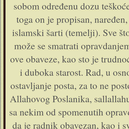
sobom određenu dozu teškoće, 
toga on je propisan, naređen,
islamski šarti (temelji). Sve št
može se smatrati opravdanjem 
ove obaveze, kao sto je trudnoć
i duboka starost. Rad, u osn
ostavljanje posta, za to ne po
Allahovog Poslanika, sallallahu
sa nekim od spomenutih oprav
da je radnik obavezan, kao i svi