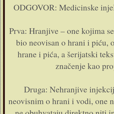
ODGOVOR: Medicinske injekci
Prva: Hranjive – one kojima se 
bio neovisan o hrani i piću, 
hrane i pića, a šerijatski te
značenje kao prop
Druga: Nehranjive injekcij
neovisnim o hrani i vodi, one ne
ne obuhvataju direktno niti 