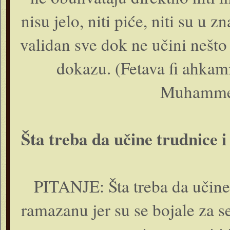
nisu jelo, niti piće, niti su u z
validan sve dok ne učini nešto
dokazu. (Fetava fi ahkami
Muhammed
Šta treba da učine trudnice i
PITANJE: Šta treba da učine t
ramazanu jer su se bojale za se