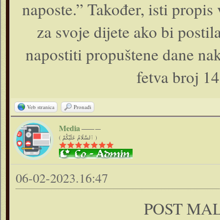
naposte.” Također, isti propis v
za svoje dijete ako bi postil
napostiti propuštene dane na
fetva broj 14
Veb stranica
Pronađi
Media
( ٱلسَّلَامُ عَلَيْكُمْ )
06-02-2023.16:47
POST MA