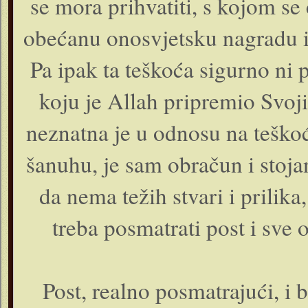
se mora prihvatiti, s kojom se 
obećanu onosvjetsku nagradu i
Pa ipak ta teškoća sigurno ni 
koju je Allah pripremio Svoj
neznatna je u odnosu na teškoć
šanuhu, je sam obračun i stoja
da nema težih stvari i prilik
treba posmatrati post i sve 
Post, realno posmatrajući, i 