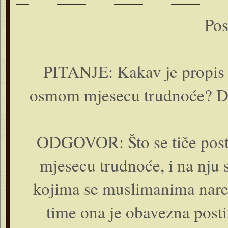
Pos
PITANJE: Kakav je propis p
osmom mjesecu trudnoće? Da
ODGOVOR: Što se tiče post
mjesecu trudnoće, i na nju
kojima se muslimanima nare
time ona je obavezna postit