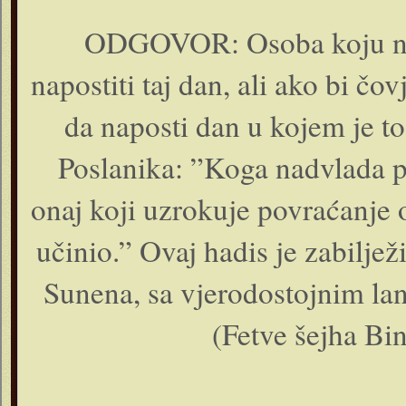
ODGOVOR: Osoba koju nad
napostiti taj dan, ali ako bi č
da naposti dan u kojem je t
Poslanika: ”Koga nadvlada p
onaj koji uzrokuje povraćanje 
učinio.” Ovaj hadis je zabilj
Sunena, sa vjerodostojnim lan
(Fetve šejha Bin