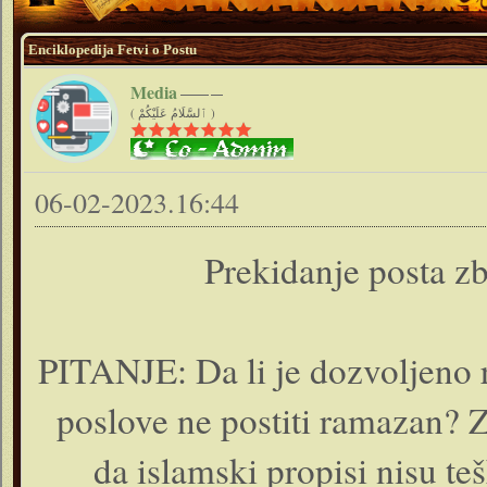
Enciklopedija Fetvi o Postu
Media
( ٱلسَّلَامُ عَلَيْكُمْ )
06-02-2023.16:44
Prekidanje posta zb
PITANJE: Da li je dozvoljeno r
poslove ne postiti ramazan? Z
da islamski propisi nisu te