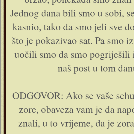
Jednog dana bili smo u sobi, seh
kasnio, tako da smo jeli sve 
što je pokazivao sat. Pa smo iza
uočili smo da smo pogriješili i
naš post u tom dan
ODGOVOR: Ako se vaše sehure
zore, obaveza vam je da napost
znali, u to vrijeme, da je zor