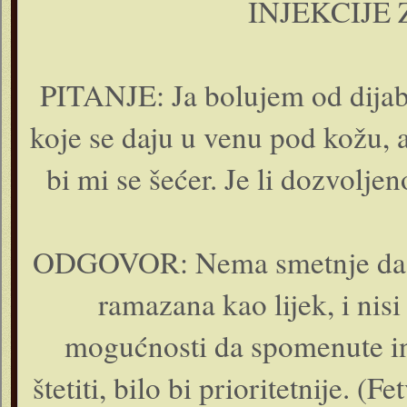
INJEKCIJE
PITANJE: Ja bolujem od dijab
koje se daju u venu pod kožu, 
bi mi se šećer. Je li dozvolj
ODGOVOR: Nema smetnje da u
ramazana kao lijek, i nis
mogućnosti da spomenute inj
štetiti, bilo bi prioritetnije. (