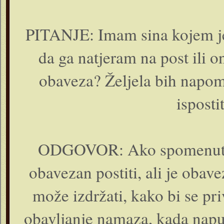
PITANJE: Imam sina kojem je 
da ga natjeram na post ili o
obaveza? Željela bih napom
isposti
ODGOVOR: Ako spomenuti si
obavezan postiti, ali je obav
može izdržati, kako bi se pr
obavljanje namaza, kada napun