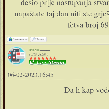
desio prije nastupanja stv
napaštate taj dan niti ste grj
fetva broj 69
Veb stranica
Pronađi
Media
( ٱلسَّلَامُ عَلَيْكُمْ )
06-02-2023.16:45
Da li kap vode