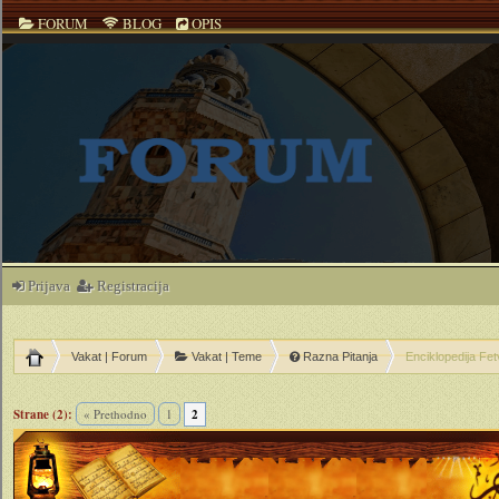
FORUM
BLOG
OPIS
Prijava
Registracija
Vakat | Forum
Vakat | Teme
Razna Pitanja
Enciklopedija Fet
ečno
Strane (2):
« Prethodno
1
2