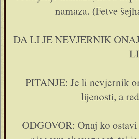
namaza. (Fetve šejh
DA LI JE NEVJERNIK ONA
L
PITANJE: Je li nevjernik o
lijenosti, a 
ODGOVOR: Onaj ko ostavi p