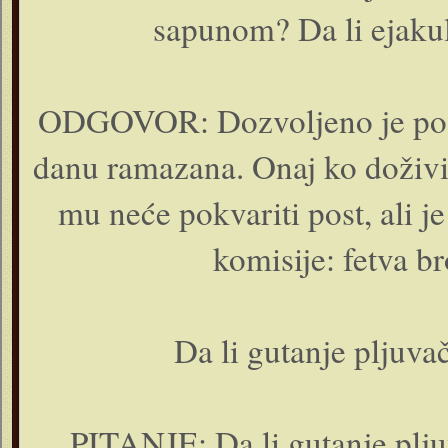
sapunom? Da li ejakuli
ODGOVOR: Dozvoljeno je pos
danu ramazana. Onaj ko doživi
mu neće pokvariti post, ali j
komisije: fetva br
Da li gutanje pljuva
PITANJE: Da li gutanje plju