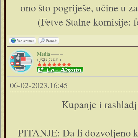
ono što pogriješe, učine u za
(Fetve Stalne komisije: f
Veb stranica
Pronađi
Media
( ٱلسَّلَامُ عَلَيْكُمْ )
06-02-2023.16:45
Kupanje i rashlad
PITANJE: Da li dozvoljeno 