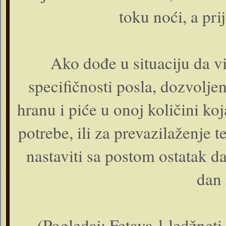
toku noći, a prij
Ako dođe u situaciju da vi
specifičnosti posla, dozvolje
hranu i piće u onoj količini k
potrebe, ili za prevazilaženje 
nastaviti sa postom ostatak da
dan 
(Pogledaj: Fetava-l-ledžneti