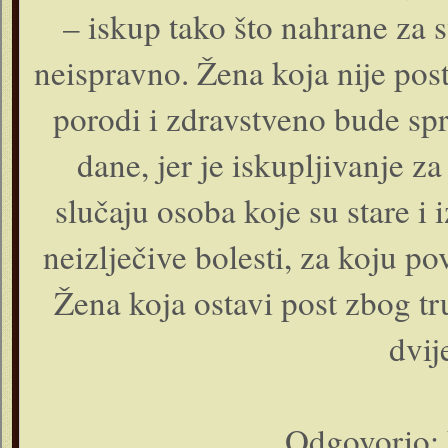
– iskup tako što nahrane za 
neispravno. Žena koja nije posti
porodi i zdravstveno bude sp
dane, jer je iskupljivanje 
slučaju osoba koje su stare i 
neizlječive bolesti, za koju pov
Žena koja ostavi post zbog t
dvij
Odgovorio: 