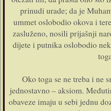
prinudi urade; da je Muham
ummet oslobodio okova i tere
zasluženo, nosili prijašnji nar
dijete i putnika oslobodio ne
tog
Oko toga se ne treba i ne s
jednostavno – aksiom. Međutim
obaveze imaju u sebi jednu doz