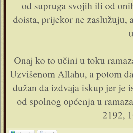
od supruga svojih ili od oni
doista, prijekor ne zaslužuju, a
u
Onaj ko to učini u toku ramaz
Uzvišenom Allahu, a potom da n
dužan da izdvaja iskup jer je 
od spolnog općenja u ramazan
2192, 1
Veb stranica
Pronađi