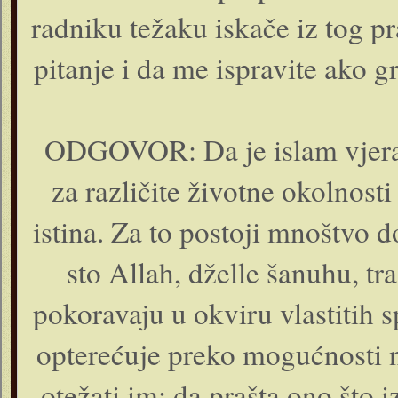
radniku težaku iskače iz tog p
pitanje i da me ispravite ako 
ODGOVOR: Da je islam vjera k
za različite životne okolnost
istina. Za to postoji mnoštvo d
sto Allah, dželle šanuhu, tr
pokoravaju u okviru vlastitih 
opterećuje preko mogućnosti nj
otežati im; da prašta ono što 