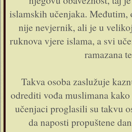
njegovu obaveznost, taj j
islamskih učenjaka. Međutim, on
nije nevjernik, ali je u velik
ruknova vjere islama, a svi uče
ramazana te
Takva osoba zaslužuje kazn
odrediti vođa muslimana kako b
učenjaci proglasili su takvu
da naposti propuštene dan