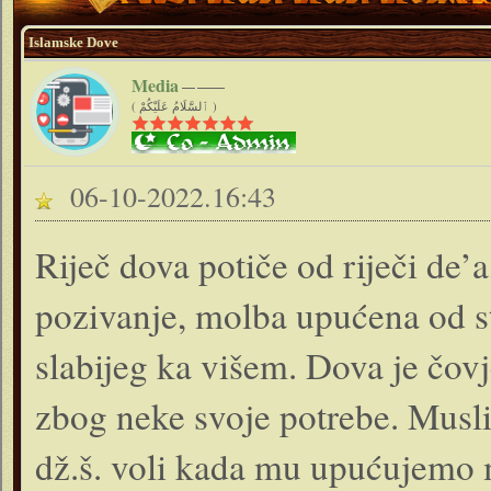
Islamske Dove
Media
( ٱلسَّلَامُ عَلَيْكُمْ )
06-10-2022.16:43
Riječ dova potiče od riječi de’a
pozivanje, molba upućena od st
slabijeg ka višem. Dova je čov
zbog neke svoje potrebe. Musl
dž.š. voli kada mu upućujemo m