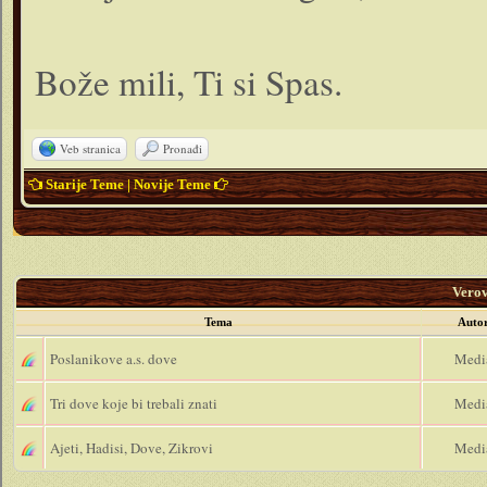
Bože mili, Ti si Spas.
Veb stranica
Pronađi
Starije Teme
|
Novije Teme
Vero
Tema
Auto
Poslanikove a.s. dove
Medi
Tri dove koje bi trebali znati
Medi
Ajeti, Hadisi, Dove, Zikrovi
Medi