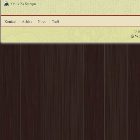
Oblik Za Štampu
Kontakt
|
Arhiva
|
Novo
|
Traži
©
I
WI