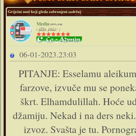
Griješni muž koji gleda zabranjeni sadržaj
Media
( ٱلسَّلَامُ عَلَيْكُمْ )
06-01-2023.23:03
PITANJE: Esselamu aleikum. 
farzove, izvuče mu se ponekad
škrt. Elhamdulillah. Hoće udi
džamiju. Nekad i na ders neki
izvoz. Svašta je tu. Pornog