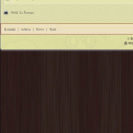
Oblik Za Štampu
Kontakt
|
Arhiva
|
Novo
|
Traži
©
I
WI