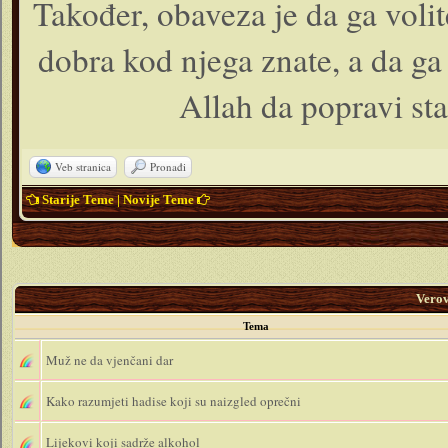
Također, obaveza je da ga voli
dobra kod njega znate, a da ga 
Allah da popravi sta
Veb stranica
Pronađi
Starije Teme
|
Novije Teme
Vero
Tema
Muž ne da vjenčani dar
Kako razumjeti hadise koji su naizgled oprečni
Lijekovi koji sadrže alkohol