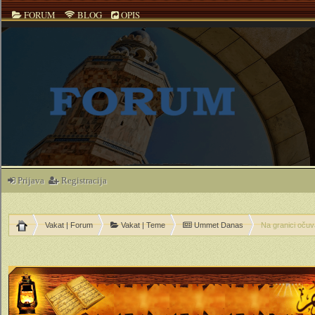
FORUM
BLOG
OPIS
Prijava
Registracija
Vakat | Forum
Vakat | Teme
Ummet Danas
Na granici očuva
ečno