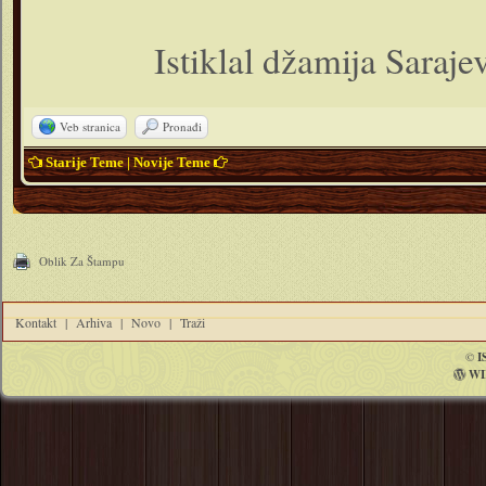
Istiklal džamija Saraje
Veb stranica
Pronađi
Starije Teme
|
Novije Teme
Oblik Za Štampu
Kontakt
|
Arhiva
|
Novo
|
Traži
©
I
WI