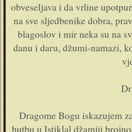
obveseljava i da vrline upotpun
na sve sljedbenike dobra, pra
blagoslov i mir neka su na s
danu i daru, džumi-namazi, k
vj
Dr
Dragome Bogu iskazujem za
hutbu u Istiklal džamiji broj