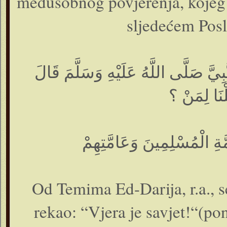
međusobnog povjerenja, kojeg 
sljedećem Posl
َ صَلَّى اللَّهُ عَلَيْهِ وَسَلَّمَ قَالَ
ْنَا لِمَنْ ؟
مَّةِ الْمُسْلِمِينَ وَعَامَّتِهِمْ
Od Temima Ed-Darija, r.a., se
rekao: “Vjera je savjet!“(po