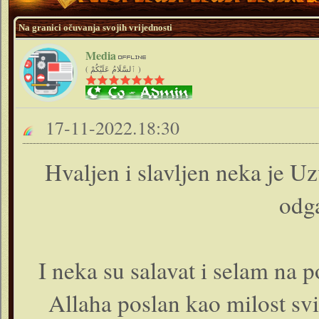
Na granici očuvanja svojih vrijednosti
Media
( ٱلسَّلَامُ عَلَيْكُمْ )
17-11-2022.18:30
Hvaljen i slavljen neka je U
odga
I neka su salavat i selam na 
Allaha poslan kao milost sv