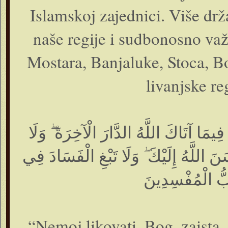
Islamskoj zajednici. Više drž
naše regije i sudbonosno važn
Mostara, Banjaluke, Stoca, B
livanjske r
فِيمَا آتَاكَ اللَّهُ الدَّارَ الْآخِرَةَ ۖ وَلَا
اللَّهُ إِلَيْكَ ۖ وَلَا تَبْغِ الْفَسَادَ فِي
حِبُّ الْمُفْسِدِينَ
“Nemoj likovati, Bog, zaista, n