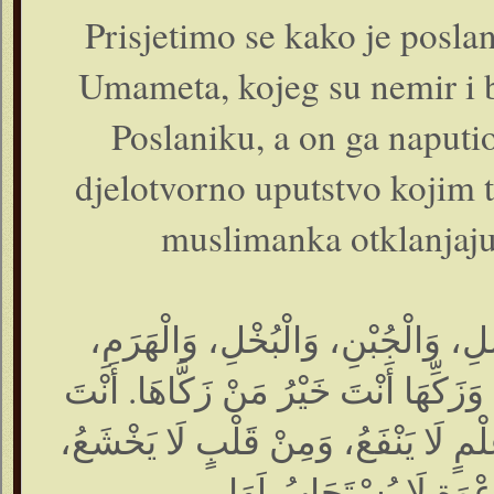
Prisjetimo se kako je pos
Umameta, kojeg su nemir i b
Poslaniku, a on ga naputio
djelotvorno uputstvo kojim 
muslimanka otklanjaju 
سَلِ، وَالْجُبْنِ، وَالْبُخْلِ، وَالْهَرَمِ
زَكِّهَا أَنْتَ خَيْرُ مَنْ زَكَّاهَا. أَنْتَ
 عِلْمٍ لَا يَنْفَعُ، وَمِنْ قَلْبٍ لَا يَخْشَعُ
ْوَةٍ لَا يُسْتَجَابُ لَهَا