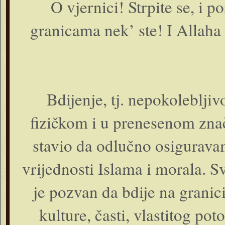
O vjernici! Strpite se, i p
granicama nek’ ste! I Allaha s
Bdijenje, tj. nepokoleblji
fizičkom i u prenesenom znač
stavio da odlučno osiguravam
vrijednosti Islama i morala. S
je pozvan da bdije na grani
kulture, časti, vlastitog po