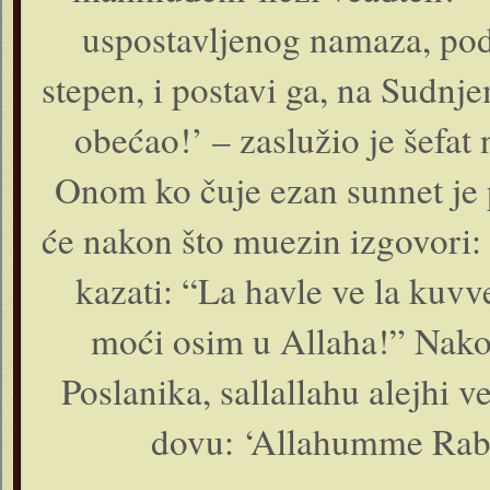
uspostavljenog namaza, pod
stepen, i postavi ga, na Sudnj
obećao!’ – zaslužio je šefat
Onom ko čuje ezan sunnet je p
će nakon što muezin izgovori: “
kazati: “La havle ve la kuvv
moći osim u Allaha!” Nakon 
Poslanika, sallallahu alejhi 
dovu: ‘Allahumme Rabbe