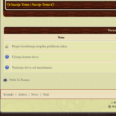
Starije Teme
|
Novije Teme
Vero
Tema
Propis korištenja tespiha prilikom zikra
Učenje kunut dove
Traženje dove od muslimana
Oblik Za Štampu
Kontakt
|
Arhiva
|
Novo
|
Traži
©
I
WI