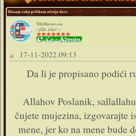
Dizanje ruku prilikom učenja dove
Media
( ٱلسَّلَامُ عَلَيْكُمْ )
17-11-2022.09:13
Da li je propisano podići 
Allahov Poslanik, sallallahu
čujete mujezina, izgovarajte i
mene, jer ko na mene bude do