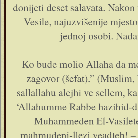
donijeti deset salavata. Nakon
Vesile, najuzvišenije mjest
jednoj osobi. Nadam
Ko bude molio Allaha da men
zagovor (šefat).” (Muslim, 
sallallahu alejhi ve sellem, k
‘Allahumme Rabbe hazihid-da’
Muhammeden El-Vasilete
mahmudeni-llezi veadteh! – 