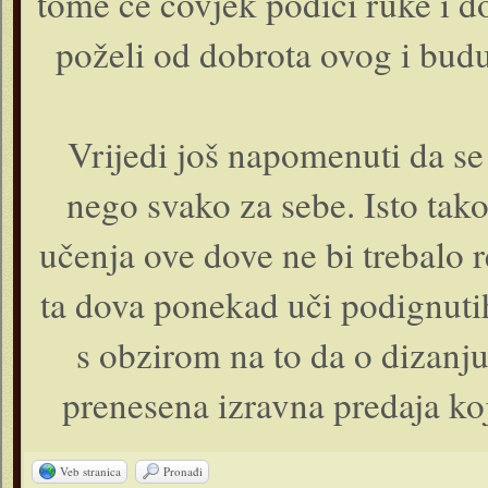
tome će čovjek podići ruke i d
poželi od dobrota ovog i budu
Vrijedi još napomenuti da se
nego svako za sebe. Isto tako
učenja ove dove ne bi trebalo r
ta dova ponekad uči podignuti
s obzirom na to da o dizanj
prenesena izravna predaja koj
Veb stranica
Pronađi