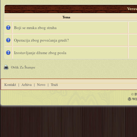
Vero
Tema
Boji se mraka zbog straha
Operacija zbog povećanja grudi?
Izostavljanje džume zbog posla
Oblik Za Štampu
Kontakt
|
Arhiva
|
Novo
|
Traži
©
I
WI