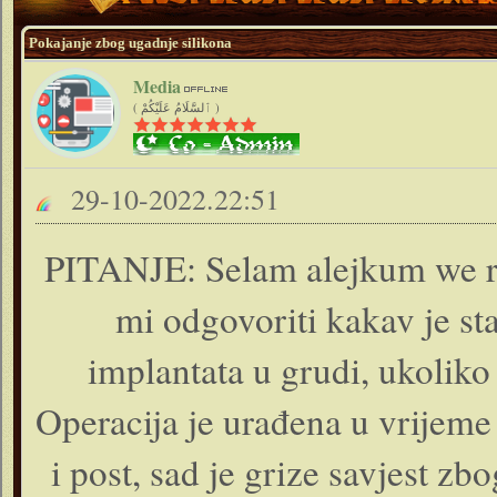
Pokajanje zbog ugadnje silikona
Media
( ٱلسَّلَامُ عَلَيْكُمْ )
29-10-2022.22:51
PITANJE: Selam alejkum we ra
mi odgovoriti kakav je st
implantata u grudi, ukoliko 
Operacija je urađena u vrijeme
i post, sad je grize savjest zb