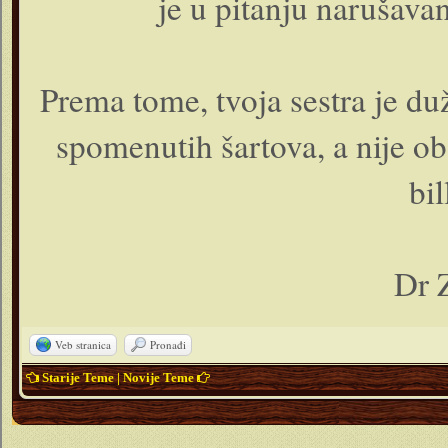
je u pitanju narušavanj
Prema tome, tvoja sestra je du
spomenutih šartova, a nije o
bil
Dr 
Veb stranica
Pronađi
Starije Teme
|
Novije Teme