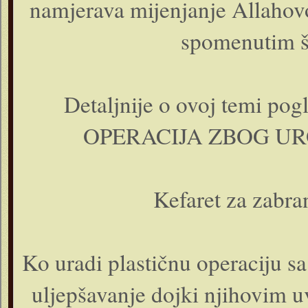
namjerava mijenjanje Allahovo
spomenutim še
Detaljnije o ovoj temi p
OPERACIJA ZBOG U
Kefaret za zabra
Ko uradi plastičnu operaciju sa
uljepšavanje dojki njihovim u