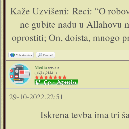
Kaže Uzvišeni: Reci: “O robovi 
ne gubite nadu u Allahovu mi
oprostiti; On, doista, mnogo p
Veb stranica
Pronađi
Media
( ٱلسَّلَامُ عَلَيْكُمْ )
29-10-2022.22:51
Iskrena tevba ima tri š