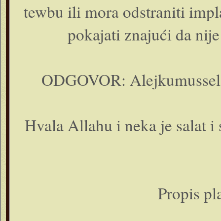
tewbu ili mora odstraniti imp
pokajati znajući da nij
ODGOVOR: Alejkumusselam
Hvala Allahu i neka je salat i
Propis pl