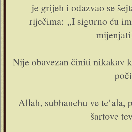
je grijeh i odazvao se še
riječima: „I sigurno ću im
mijenjat
Nije obavezan činiti nikakav ke
poči
Allah, subhanehu ve te’ala, 
šartove te