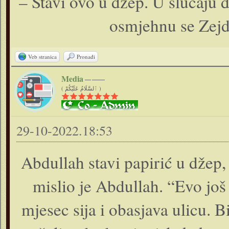
– Stavi ovo u džep. U slučaju da
osmjehnu se Zejd
Veb stranica
Pronađi
Media
( ٱلسَّلَامُ عَلَيْكُمْ )
29-10-2022.18:53
Abdullah stavi papirić u džep,
mislio je Abdullah. “Evo još 
mjesec sija i obasjava ulicu. 