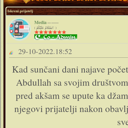
Iskreni prijatelj
Media
( ٱلسَّلَامُ عَلَيْكُمْ )
29-10-2022.18:52
Kad sunčani dani najave početa
Abdullah sa svojim društvom 
pred akšam se upute ka džamij
njegovi prijatelji nakon oba
sve