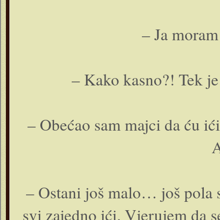
– Ja moram 
– Kako kasno?! Tek je 
– Obećao sam majci da ću ići
A
– Ostani još malo… još pola
svi zajedno ići. Vjerujem da s