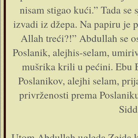
nisam stigao kući.” Tada se s
izvadi iz džepa. Na papiru je p
Allah treći?!” Abdullah se o
Poslanik, alejhis-selam, umir
mušrika krili u pećini. Ebu B
Poslanikov, alejhi selam, prija
privrženosti prema Poslaniku
Sidd
Utom Abdullah ugleda Zejda k