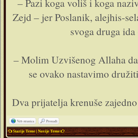
– Pazi koga voliš i koga naz
Zejd – jer Poslanik, alejhis-se
svoga druga ida 
– Molim Uzvišenog Allaha da ču
se ovako nastavimo družit
Dva prijatelja krenuše zajedno 
Veb stranica
Pronađi
Starije Teme
|
Novije Teme