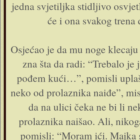
jedna svjetiljka stidljivo osvje
će i ona svakog trena 
Osjećao je da mu noge klecaju 
zna šta da radi: “Trebalo je
pođem kući…”, pomisli uplaš
neko od prolaznika naiđe”, mis
da na ulici čeka ne bi li n
prolaznika naišao. Ali, nikog
pomisli: “Moram ići. Majka s