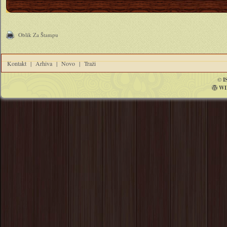
Oblik Za Štampu
Kontakt
|
Arhiva
|
Novo
|
Traži
©
I
WI