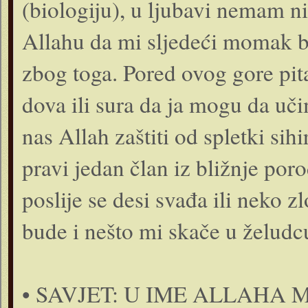
(biologiju), u ljubavi nemam n
Allahu da mi sljedeći momak bu
zbog toga. Pored ovog gore pita
dova ili sura da ja mogu da uč
nas Allah zaštiti od spletki sih
pravi jedan član iz bližnje por
poslije se desi svađa ili neko 
bude i nešto mi skače u želudc
• SAVJET: U IME ALLAHA