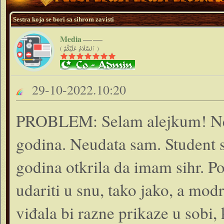
Sestra koja se bori sa sihrom zavisti
Media
( ٱلسَّلَامُ عَلَيْكُمْ )
29-10-2022.10:20
PROBLEM: Selam alejkum! Ne
godina. Neudata sam. Student 
godina otkrila da imam sihr. Po
udariti u snu, tako jako, a mod
viđala bi razne prikaze u sobi, 