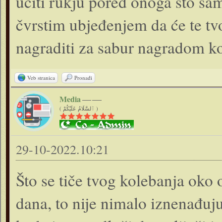
učiti rukju pored onoga što sama
čvrstim ubjeđenjem da će te tvoj
nagraditi za sabur nagradom ko
Veb stranica
Pronađi
Media
( ٱلسَّلَامُ عَلَيْكُمْ )
29-10-2022.10:21
Što se tiče tvog kolebanja oko 
dana, to nije nimalo iznenađuju