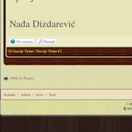
Nađa Dizdarević
Veb stranica
Pronađi
Starije Teme
|
Novije Teme
Oblik Za Štampu
Kontakt
|
Arhiva
|
Novo
|
Traži
©
I
WI