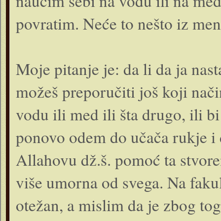
naučim sebi na vodu ili na med
povratim. Neće to nešto iz men
Moje pitanje je: da li da ja na
možeš preporučiti još koji način
vodu ili med ili šta drugo, ili b
ponovo odem do učača rukje i d
Allahovu dž.š. pomoć ta stvore
više umorna od svega. Na fakul
otežan, a mislim da je zbog tog