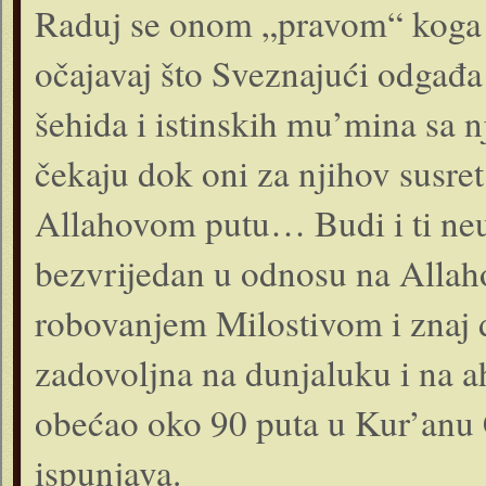
Raduj se onom „pravom“ koga 
očajavaj što Sveznajući odgađa 
šehida i istinskih mu’mina sa n
čekaju dok oni za njihov susre
Allahovom putu… Budi i ti neu
bezvrijedan u odnosu na Allah
robovanjem Milostivom i znaj d
zadovoljna na dunjaluku i na ah
obećao oko 90 puta u Kur’anu
ispunjava.