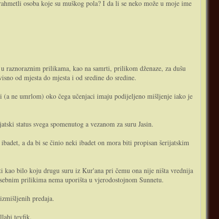
še rahmetli osoba koje su muškog pola? I da li se neko može u moje ime
je u raznoraznim prilikama, kao na samrti, prilikom dženaze, za dušu
visno od mjesta do mjesta i od sredine do sredine.
i (a ne umrlom) oko čega učenjaci imaju podijeljeno mišljenje iako je
ijatski status svega spomenutog a vezanom za suru Jasin.
badet, a da bi se činio neki ibadet on mora biti propisan šerijatskim
ti kao bilo koju drugu suru iz Kur'ana pri čemu ona nije ništa vrednija
 posebnim prilikima nema uporišta u vjerodostojnom Sunnetu.
izmišljenih predaja.
lahi tevfik.