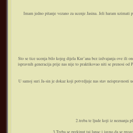
Imam jedno pitanje vezano za ucenje Jasina. Jeli haram uzimati p
Sto se tice ucenja bilo kojeg dijela Kur’ana bez izdvajanja ove ili o
ispravnih generacija prije nas nije to praktikovao niti se prenosi o
U samoj suri Ja-sin je dokaz koji potvrdjuje nas stav neispravnosti
2.treba te ljude koji iz neznanja 
3.Treba se prekinut taj lanac i javno da se prog