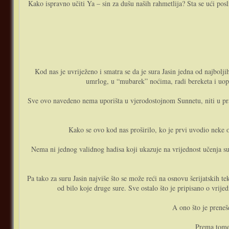
Kako ispravno učiti Ya – sin za dušu naših rahmetlija? Sta se ući pos
Kod nas je uvriježeno i smatra se da je sura Jasin jedna od najbolj
umrlog, u “mubarek” noćima, radi bereketa i uopće
Sve ovo navedeno nema uporišta u vjerodostojnom Sunnetu, niti u prak
Kako se ovo kod nas proširilo, ko je prvi uvodio neke o
Nema ni jednog validnog hadisa koji ukazuje na vrijednost učenja sur
Pa tako za suru Jasin najviše što se može reći na osnovu šerijatskih t
od bilo koje druge sure. Sve ostalo što je pripisano o vri
A ono što je preneš
Prema tome,