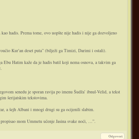
a kao hadis. Prema tome, ovo uopšte nije hadis i nije ga dozvoljeno
oučio Kur'an deset puta” (bilježi ga Timizi, Darimi i ostali).
ega Ebu Hatim kaže da je hadis batil koji nema osnova, a takvim ga
c.
.
njegovom senedu je sporan ravija po imenu Šudža’ ibnul-Velid, a tekst
gim šerijatskim tekstovima.
r, a šejh Albani i mnogi drugi su ga ocijenili slabim.
m ja propisao mom Ummetu učenje Jasina svake noći, …”.
Odgovori