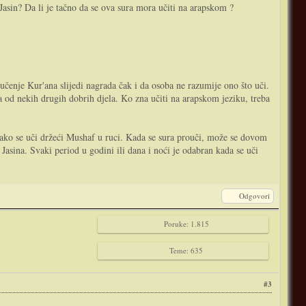
i Jasin? Da li je tačno da se ova sura mora učiti na arapskom ?
 učenje Kur'ana slijedi nagrada čak i da osoba ne razumije ono što uči.
od nekih drugih dobrih djela. Ko zna učiti na arapskom jeziku, treba
m ako se uči držeći Mushaf u ruci. Kada se sura prouči, može se dovom
asina. Svaki period u godini ili dana i noći je odabran kada se uči
Odgovori
Poruke: 1.815
Teme: 635
#3