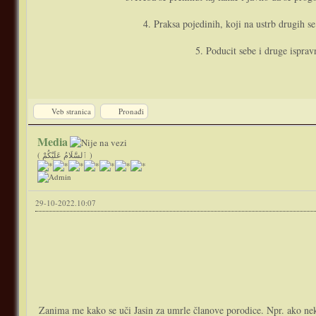
4. Praksa pojedinih, koji na ustrb drugih s
5. Poducit sebe i druge ispra
Veb stranica
Pronađi
Media
( ٱلسَّلَامُ عَلَيْكُمْ )
29-10-2022.10:07
Zanima me kako se uči Jasin za umrle članove porodice. Npr. ako neko