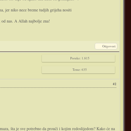
a, jer niko nece breme tudjih grijeha nositi
 od nas. A Allah najbolje zna!
Odgovori
Poruke: 1.815
Teme: 635
#2
amaza, šta je sve potrebno da prouči i kojim redoslijedom? Kako će na