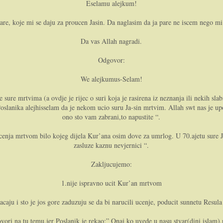
Eselamu alejkum!
are, koje mi se daju za proucen Jasin. Da naglasim da ja pare ne iscem nego mi 
Da vas Allah nagradi.
Odgovor:
We alejkumus-Selam!
ne sure mrtvima (a ovdje je rijec o suri koja je rasirena iz neznanja ili nekih sl
d Poslanika alejhisselam da je nekom ucio suru Ja-sin mrtvim. Allah swt nas je
ono sto vam zabrani,to napustite “.
 ucenja mrtvom bilo kojeg dijela Kur’ana osim dove za umrlog. U 70.ajetu sure
zasluze kaznu nevjernici “.
Zakljucujemo:
1.nije ispravno ucit Kur’an mrtvom
placaju i sto je jos gore zaduzuju se da bi narucili ucenje, poducit sunnetu Resu
ovori na tu temu,jer Poslanik je rekao:” Onaj ko uvede u nasu stvar(dini islam),