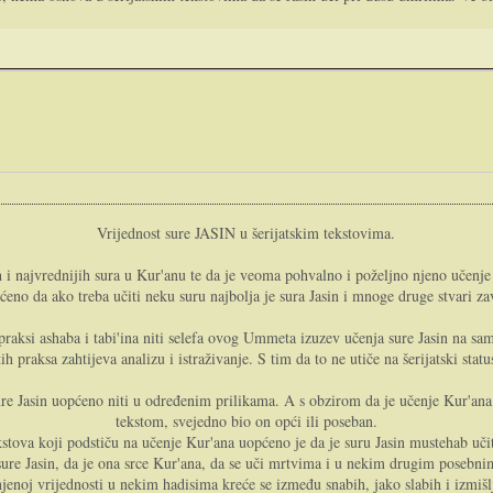
Vrijednost sure JASIN u šerijatskim tekstovima.
ih i najvrednijih sura u Kur'anu te da je veoma pohvalno i poželjno njeno učen
no da ako treba učiti neku suru najbolja je sura Jasin i mnoge druge stvari za
aksi ashaba i tabi'ina niti selefa ovog Ummeta izuzev učenja sure Jasin na sam
h praksa zahtijeva analizu i istraživanje. S tim da to ne utiče na šerijatski st
e Jasin uopćeno niti u određenim prilikama. A s obzirom da je učenje Kur'ana i
tekstom, svejedno bio on opći ili poseban.
ekstova koji podstiču na učenje Kur'ana uopćeno je da je suru Jasin mustehab uči
i sure Jasin, da je ona srce Kur'ana, da se uči mrtvima i u nekim drugim poseb
jenoj vrijednosti u nekim hadisima kreće se između snabih, jako slabih i izmišl