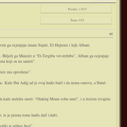
Poruke: 1.815
Teme: 635
#5
akvim ga ocjenjuju imam Sujuti, El-Hejtemi i šejh Albani.
i”. Bilježi ga Munziri u “Et-Tergibu vet-terhibu”, Albani ga ocjenjuje
ima koji su na samrti”.
 biće mu oprošteno”.
ac. Kaže Ibn Adijj ad je ovaj hadis batil i da nema osnova, a Ibnul-
da kaže meleku smrti: “Olakšaj Mome robu smrt”, i u trećem rivajetu:
 te je prema tome hadis daif (slab).
liki je njihov broj”.