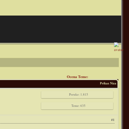
Ocena Teme:
Prikaz Niza
Poruke: 1.815
Teme: 635
#1