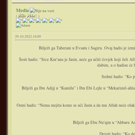
Media
( ٱلسَّلَامُ عَلَيْكُمْ )
29-10-2022.10:09
Bilježi ga Taberani u Evsatu i Sagiru. Ovaj hadis je izm
Šesti hadis: “Srce Kur'ana je Jasin, neće ga učiti čovjek koji želi A
slabim, a o hadisu će 
Sedmi hadis: “Ko po
Bilježi ga Ibn Adijj u “Kamilu” i Ibn Ebi Lejle u “Mekarimil-ahlak”
Osmi hadis: “Nema mejita kome se uči Jasin a da mu Allah neće olakš
Bilježi ga Ebu Nu'ajm u “Ahbaru Asb
Deveti hadis: “Ko do