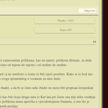
Odgovori
Poruke: 1.815
Teme: 635
#4
je u raznoraznim prilikama, kao na samrti, prilikom dženaze, za dušu
visno od mjesta do mjesta i od sredine do sredine.
rti (a ne umrlom) o čemu će biti riječi posebno. Kako se to kod nas
atus svega spomenutog a vezanom za suru Jasin.
badet, a da bi se činio neki ibadet on mora biti propisan šerijatskim
ti kao bilo koju drugu suru iz Kur'ana pri čemu ona nije ništa vrednija
nim prilikima nema uporišta u vjerodostojnom Sunnetu, a ono što je
jenih predaja.