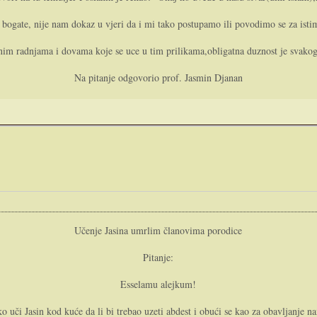
e bogate, nije nam dokaz u vjeri da i mi tako postupamo ili povodimo se za istim
vnim radnjama i dovama koje se uce u tim prilikama,obligatna duznost je svakog
Na pitanje odgovorio prof. Jasmin Djanan
Učenje Jasina umrlim članovima porodice
Pitanje:
Esselamu alejkum!
 uči Jasin kod kuće da li bi trebao uzeti abdest i obući se kao za obavljanje n