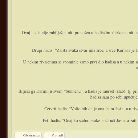
Ovaj hadis nije zabilježen niti prenešen u hadiskim zbirkama niti 
Drugi hadis: “Zaista svaka stvar ima srce, a srce Kur'ana je 
U nekim rivajetima se spominje samo prvi dio hadisa a u nekim sam
o
Bilježi ga Darimi u svom “Sunnenu”, a hadis je mursel (slab), tj. pr
hadisa sam po sebi upućuje
Četvrti hadis: “Volio bih da je ona (sura Jasin, a u 
Peti hadis: “Onaj ko stalno svake noći uči Jasin, a z
Veb stranica
Pronađi