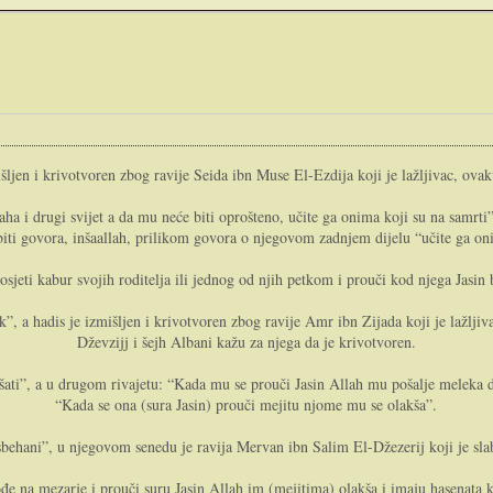
išljen i krivotvoren zbog ravije Seida ibn Muse El-Ezdija koji je lažljivac, ov
llaha i drugi svijet a da mu neće biti oprošteno, učite ga onima koji su na samrt
biti govora, inšaallah, prilikom govora o njegovom zadnjem dijelu “učite ga on
sjeti kabur svojih roditelja ili jednog od njih petkom i prouči kod njega Jasin
, a hadis je izmišljen i krivotvoren zbog ravije Amr ibn Zijada koji je lažljiv
Dževzijj i šejh Albani kažu za njega da je krivotvoren.
ati”, a u drugom rivajetu: “Kada mu se prouči Jasin Allah mu pošalje meleka 
“Kada se ona (sura Jasin) prouči mejitu njome mu se olakša”.
ehani”, u njegovom senedu je ravija Mervan ibn Salim El-Džezerij koji je slab,
đe na mezarje i prouči suru Jasin Allah im (mejitima) olakša i imaju hasenata ko