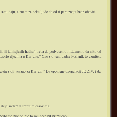
sami daju, a znam za neke ljude da od ti para znaju hadz obaviti.
abih ili izmisljenih hadisa) treba da podvucemo i istaknemo da niko od
 upozorio rijecima u Kur’anu:” Ono sto vam dadne Poslanik to uzmite,a
 Ja-sin stoji vezano za Kur’an: ” Da opomene onoga koji JE ZIV, i da
la alejhisselam u smrtnim casovima.
nesto sto nije od nje,to mu nece bit primljeno” .