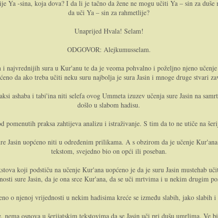
lije Ya -sina, koja dova? I da li je tačno da žene ne mogu učiti Ya – sin za du
da uči Ya – sin za rahmetlije?
Unaprijed Hvala! Selam!
ODGOVOR: Alejkumusselam.
ih i najvrednijih sura u Kur'anu te da je veoma pohvalno i poželjno njeno učen
no da ako treba učiti neku suru najbolja je sura Jasin i mnoge druge stvari za
si ashaba i tabi'ina niti selefa ovog Ummeta izuzev učenja sure Jasin na samrt
došlo u slabom hadisu.
d pomenutih praksa zahtijeva analizu i istraživanje. S tim da to ne utiče na šer
e Jasin uopćeno niti u određenim prilikama. A s obzirom da je učenje Kur'ana i
tekstom, svejedno bio on opći ili poseban.
ekstova koji podstiču na učenje Kur'ana uopćeno je da je suru Jasin mustehab uči
jednosti sure Jasin, da je ona srce Kur'ana, da se uči mrtvima i u nekim drugim
eno o njenoj vrijednosti u nekim hadisima kreće se između slabih, jako slabih i 
 nema osnova u šerijatskim tekstovima da se Jasin uči pri dušu umrlima. Ve bil