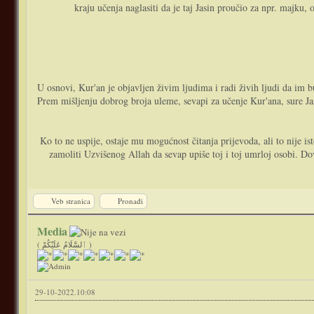
kraju učenja naglasiti da je taj Jasin proučio za npr. majku, 
U osnovi, Kur'an je objavljen živim ljudima i radi živih ljudi da im b
Prem mišljenju dobrog broja uleme, sevapi za učenje Kur'ana, sure J
Ko to ne uspije, ostaje mu mogućnost čitanja prijevoda, ali to nije 
zamoliti Uzvišenog Allah da sevap upiše toj i toj umrloj osobi. Do
Veb stranica
Pronađi
Media
( ٱلسَّلَامُ عَلَيْكُمْ )
29-10-2022.10:08