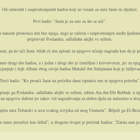
Od raširenih i rasprostranjenih hadisa koji su vezani za suru Jasin su sljedeći:
Prvi hadis: “Jasin je za ono za što se uči”.
sa lancem prenosica niti bez njega, nego je raširen i rasprostranjen među ljudim
pripisivati Poslaniku, sallallahu alejhi ve sellem.
Jasin, pa ko uči Jasin Allah će mu upisati za njegovo učenje nagradu kao da je pr
o drugi dio hadisa, a i jedan i drugi dio je izmišljen i krivotvoren, jer za nj
cjenjuje i šejh Albani zbog ravije hadisa Mukatil ibn Sulejmana koji je lažljiva
Treći hadis: “Ko prouči Jasin na početku dana ispuniće mu se njegova potreba”
ipisuje ga Poslaniku, sallallahu alejhi ve sellem, tabiin Ata ibn Ebi Rebbah, u 
 na njegovu slabost jer takav vid nagrađivanja za dobra djela ne nalazimo u dru
rivajetu sura Tebarek) u srcu svakog čovjeka od mog Ummeta”. Bilježi ga El-Bezza
atim umre preseliće kao šehid”, u drugom rivajet je početak hadisa: “Zaista sa