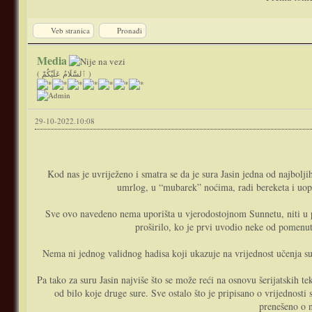
Veb stranica
Pronađi
Media
( ٱلسَّلَامُ عَلَيْكُمْ )
29-10-2022.10:08
Kod nas je uvriježeno i smatra se da je sura Jasin jedna od najbolj
umrlog, u “mubarek” noćima, radi bereketa i uopće
Sve ovo navedeno nema uporišta u vjerodostojnom Sunnetu, niti u pr
proširilo, ko je prvi uvodio neke od pomenuti
Nema ni jednog validnog hadisa koji ukazuje na vrijednost učenja sur
Pa tako za suru Jasin najviše što se može reći na osnovu šerijatskih t
od bilo koje druge sure. Sve ostalo što je pripisano o vrijednost
prenešeno o n