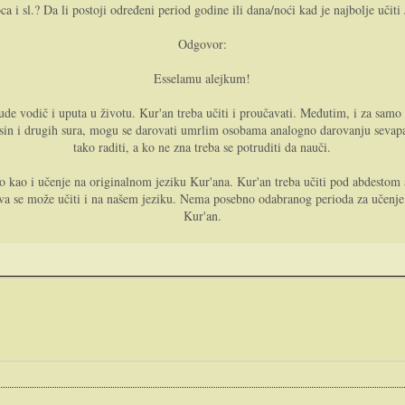
oca i sl.? Da li postoji određeni period godine ili dana/noći kad je najbolje učit
Odgovor:
Esselamu alejkum!
ude vodič i uputa u životu. Kur'an treba učiti i proučavati. Međutim, i za samo
asin i drugih sura, mogu se darovati umrlim osobama analogno darovanju sevapa 
tako raditi, a ko ne zna treba se potruditi da nauči.
isto kao i učenje na originalnom jeziku Kur'ana. Kur'an treba učiti pod abdesto
va se može učiti i na našem jeziku. Nema posebno odabranog perioda za učenje J
Kur'an.