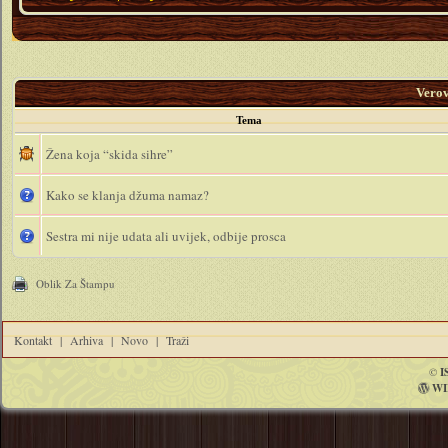
Vero
Tema
Žena koja “skida sihre”
Kako se klanja džuma namaz?
Sestra mi nije udata ali uvijek, odbije prosca
Oblik Za Štampu
Kontakt
|
Arhiva
|
Novo
|
Traži
©
I
WI