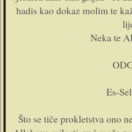
hadis kao dokaz molim te kaž
li
Neka te Al
ODG
Es-Se
Što se tiče prokletstva ono 