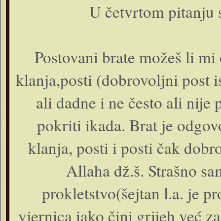
U četvrtom pitanju s
Postovani brate možeš li mi 
klanja,posti (dobrovoljni post 
ali dadne i ne često ali nije
pokriti ikada. Brat je odgov
klanja, posti i posti čak dobr
Allaha dž.š. Strašno sam
prokletstvo(šejtan l.a. je p
vjernica iako čini grijeh već z