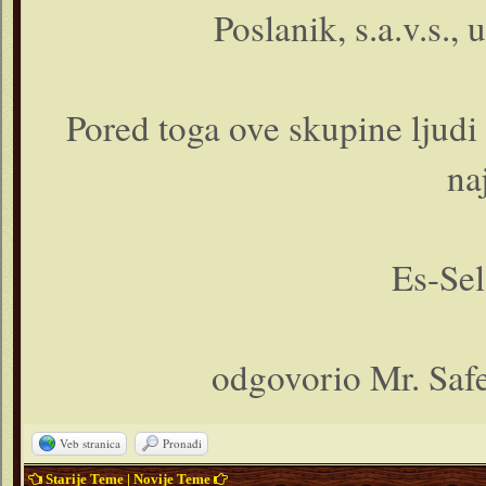
Poslanik, s.a.v.s.,
Pored toga ove skupine ljudi
na
Es-Se
odgovorio Mr. Saf
Veb stranica
Pronađi
Starije Teme
|
Novije Teme