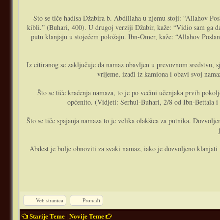
Što se tiče hadisa Džabira b. Abdillaha u njemu stoji: “Allahov Posl
kibli.” (Buhari, 400). U drugoj verziji Džabir, kaže: “Vidio sam ga d
putu klanjaju u stojećem položaju. Ibn-Omer, kaže: “Allahov Poslani
Iz citiranog se zaključuje da namaz obavljen u prevoznom sredstvu, s
vrijeme, izađi iz kamiona i obavi svoj namaz
Što se tiče kraćenja namaza, to je po većini učenjaka prvih poko
općenito. (Vidjeti: Šerhul-Buhari, 2/8 od Ibn-Bettala 
Što se tiče spajanja namaza to je velika olakšica za putnika. Dozvolj
Abdest je bolje obnoviti za svaki namaz, iako je dozvoljeno klanjat
Veb stranica
Pronađi
Starije Teme
|
Novije Teme