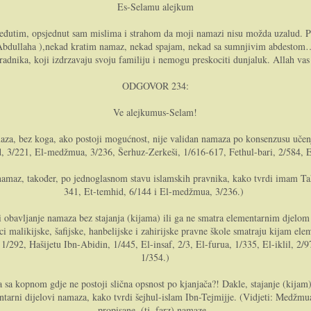
Es-Selamu alejkum
utim, opsjednut sam mislima i strahom da moji namazi nisu možda uzalud. Prvo
bn Abdullaha ),nekad kratim namaz, nekad spajam, nekad sa sumnjivim abdestom…
 radnika, koji izdrzavaju svoju familiju i nemogu preskociti dunjaluk. Allah vas
ODGOVOR 234:
Ve alejkumus-Selam!
maza, bez koga, ako postoji mogućnost, nije validan namaza po konsenzusu učenj
d, 3/221, El-medžmua, 3/236, Šerhuz-Zerkeši, 1/616-617, Fethul-bari, 2/584, 
 namaz, također, po jednoglasnom stavu islamskih pravnika, kako tvrdi imam Ta
341, Et-temhid, 6/144 i El-medžmua, 3/236.)
 obavljanje namaza bez stajanja (kijama) ili ga ne smatra elementarnim djelom (
likijske, šafijske, hanbelijske i zahirijske pravne škole smatraju kijam elem
1/292, Hašijetu Ibn-Abidin, 1/445, El-insaf, 2/3, El-furua, 1/335, El-iklil, 2/
1/354.)
a sa kopnom gdje ne postoji slična opsnost po kjanjača?! Dakle, stajanje (kijam)
tarni dijelovi namaza, kako tvrdi šejhul-islam Ibn-Tejmijje. (Vidjeti: Medžmua
propisane, (tj. farz) namaze.