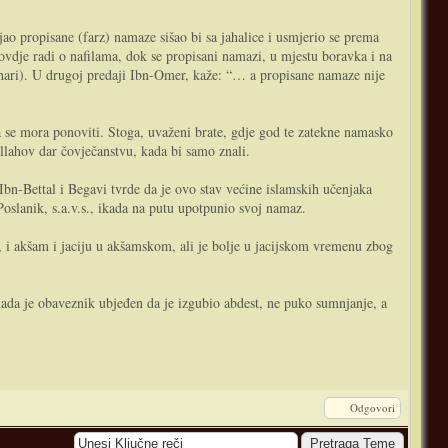
ljao propisane (farz) namaze sišao bi sa jahalice i usmjerio se prema
 ovdje radi o nafilama, dok se propisani namazi, u mjestu boravka i na
Buhari). U drugoj predaji Ibn-Omer, kaže: “… a propisane namaze nije
a se mora ponoviti. Stoga, uvaženi brate, gdje god te zatekne namasko
Allahov dar čovječanstvu, kada bi samo znali.
bn-Bettal i Begavi tvrde da je ovo stav većine islamskih učenjaka
Poslanik, s.a.v.s., ikada na putu upotpunio svoj namaz.
u, i akšam i jaciju u akšamskom, ali je bolje u jacijskom vremenu zbog
.
kada je obaveznik ubjeđen da je izgubio abdest, ne puko sumnjanje, a
Odgovori