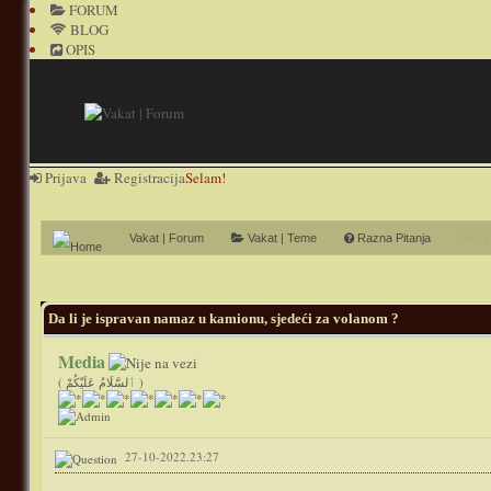
FORUM
BLOG
OPIS
Prijava
Registracija
Selam!
Vakat | Forum
Vakat | Teme
Razna Pitanja
Da li 
0 Glasov(a) - 0 Prosečno
1
2
3
4
5
Da li je ispravan namaz u kamionu, sjedeći za volanom ?
Media
( ٱلسَّلَامُ عَلَيْكُمْ )
27-10-2022.23:27