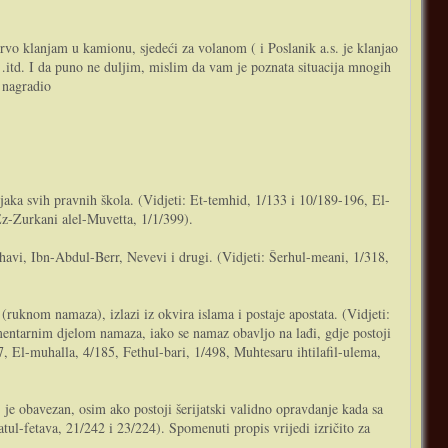
 klanjam u kamionu, sjedeći za volanom ( i Poslanik a.s. je klanjao
itd. I da puno ne duljim, mislim da vam je poznata situacija mnogih
 nagradio
aka svih pravnih škola. (Vidjeti: Et-temhid, 1/133 i 10/189-196, El-
Ez-Zurkani alel-Muvetta, 1/1/399).
havi, Ibn-Abdul-Berr, Nevevi i drugi. (Vidjeti: Šerhul-meani, 1/318,
ruknom namaza), izlazi iz okvira islama i postaje apostata. (Vidjeti:
entarnim djelom namaza, iako se namaz obavljo na lađi, gdje postoji
97, El-muhalla, 4/185, Fethul-bari, 1/498, Muhtesaru ihtilafil-ulema,
 je obavezan, osim ako postoji šerijatski validno opravdanje kada sa
tul-fetava, 21/242 i 23/224). Spomenuti propis vrijedi izričito za