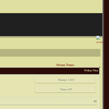
Ocena Teme:
Prikaz Niza
Poruke: 1.815
Teme: 635
#1