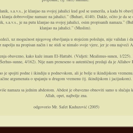
anik, s.a.v.s., je klanjao na svojoj jahalici kud god se usmerila, a kada bi obav
a klanja dobrovoljne namaze na jahalici.” (Buhari, 4140). Dakle, očito je da se
k, s.a.v.s., je na putu klanjao na svojoj jahalici, osim propisanih namaza.” (
klanjao na jahalici.” (Muslim).
jedeći, uz mogućnost njegovog obavljanja u stojećem položaju, nije validan i d
 napolju na propisan način i ne stidi se nimalo svoje vjere, jer je ona najveći 
ljenja obavezno, kako kaže imam El-Hattabi. (Vidjeti: Mealimus-sunen, 1/225). I
i Šerhus-sunne, 4/162). Nije nam preneseno u autentičnoj predaji da je Allahov 
eno je spojiti podne i ikindiju u podnevskom, ali je bolje u ikindijskom vremen
jačine argumenata o spajanju u drugom vremenu (tj. ikindijskom i jacijaskom)
i više namaza sa jednim abdestom. Abdest je obavezno obnoviti samo u slučaju 
Allah, opet, najbolje zna.
odgovorio Mr. Safet Kuduzović (2005)