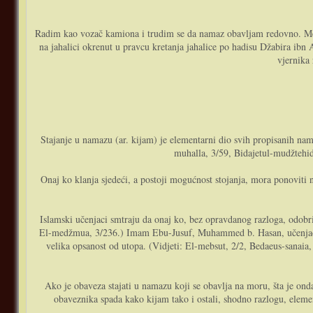
Radim kao vozač kamiona i trudim se da namaz obavljam redovno. Međ
na jahalici okrenut u pravcu kretanja jahalice po hadisu Džabira i
vjernika
Stajanje u namazu (ar. kijam) je elementarni dio svih propisanih na
muhalla, 3/59, Bidajetul-mudžtehi
Onaj ko klanja sjedeći, a postoji mogućnost stojanja, mora ponoviti
Islamski učenjaci smtraju da onaj ko, bez opravdanog razloga, odobri
El-medžmua, 3/236.) Imam Ebu-Jusuf, Muhammed b. Hasan, učenjaci ma
velika opsanost od utopa. (Vidjeti: El-mebsut, 2/2, Bedaeus-sanaia, 
Ako je obaveza stajati u namazu koji se obavlja na moru, šta je ond
obaveznika spada kako kijam tako i ostali, shodno razlogu, elemen