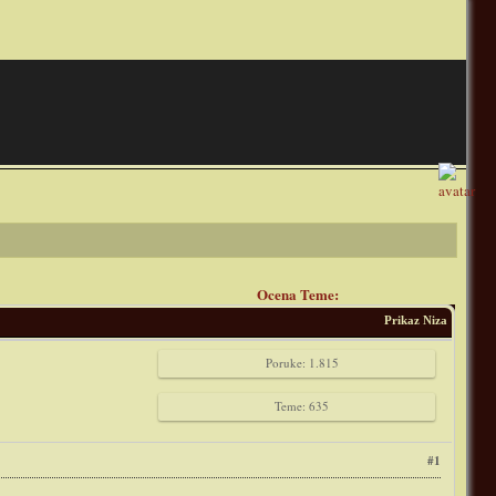
Ocena Teme:
Prikaz Niza
Poruke: 1.815
Teme: 635
#1