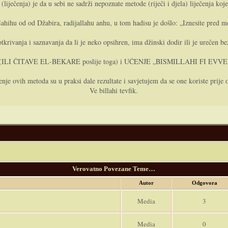
liječenja) je da u sebi ne sadrži nepoznate metode (riječi i djela) liječenja koj
hihu od od Džabira, radijallahu anhu, u tom hadisu je došlo: „Iznesite pred 
otkrivanja i saznavanja da li je neko opsihren, ima džinski dodir ili je urečen
(ILI ČITAVE EL-BEKARE poslije toga) i UČENJE „BISMILLAHI FI EVV
enje ovih metoda su u praksi dale rezultate i savjetujem da se one koriste prije o
Ve billahi tevfik.
Verovatno Povezane Teme…
Autor
Odgovora
Media
3
Media
0