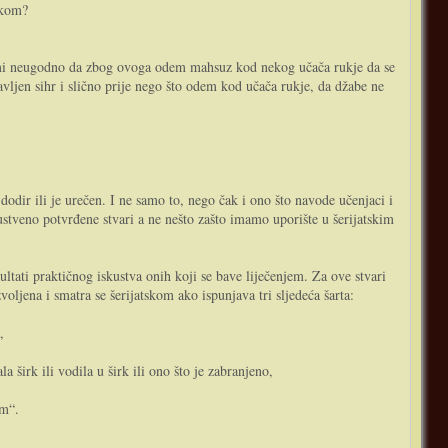
okom?
o mi neugodno da zbog ovoga odem mahsuz kod nekog učača rukje da se
avljen sihr i slično prije nego što odem kod učača rukje, da džabe ne
 dodir ili je urečen. I ne samo to, nego čak i ono što navode učenjaci i
stveno potvrđene stvari a ne nešto zašto imamo uporište u šerijatskim
zultati praktičnog iskustva onih koji se bave liječenjem. Za ove stvari
oljena i smatra se šerijatskom ako ispunjava tri sljedeća šarta:
,
 širk ili vodila u širk ili ono što je zabranjeno,
om“.