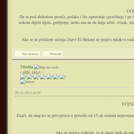
– UČ
Da se pod abdestom prouči, polako i što ispravnije (pravilnije i po t
nekom dijelu tijela, gubljenje, nešto mu ne da dalje učiti, vrisak, n
Ako se ni prilikom učenja čitave El-Bekare ne pojavi nikakva reak
Veb stranica
Pronađi
Media
( ٱلسَّلَامُ عَلَيْكُمْ )
29-12-2023.20:29
UČENJ
Znači, da onaj ko se provjerava u periodu od 15-ak minuta neprestano 
Ako se pojave reakcije, to je jasan znak da os