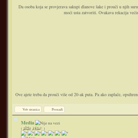
Da osoba koja se provjerava sakupi dlanove šake i prouči u njih sur
moći usta zatvoriti. Ovakava rekacija već
Ove ajete treba da prouči više od 20-ak puta. Pa ako zaplače, opsihren
Veb stranica
Pronađi
Media
( ٱلسَّلَامُ عَلَيْكُمْ )