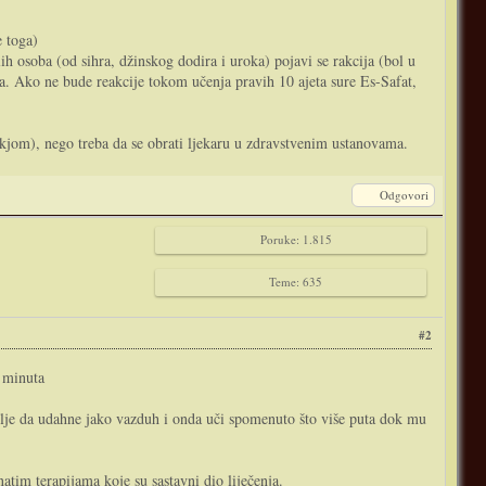
toga)
lih osoba (od sihra, džinskog dodira i uroka) pojavi se rakcija (bol u
jeta. Ako ne bude reakcije tokom učenja pravih 10 ajeta sure Es-Safat,
ukjom), nego treba da se obrati ljekaru u zdravstvenim ustanovama.
Odgovori
Poruke: 1.815
Teme: 635
#2
minuta
 bolje da udahne jako vazduh i onda uči spomenuto što više puta dok mu
atim terapijama koje su sastavni dio liječenja.