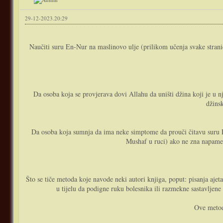
29-12-2023.20:29
Naučiti suru En-Nur na maslinovo ulje (prilikom učenja svake stranice
Da osoba koja se provjerava dovi Allahu da uništi džina koji je u n
džinsk
Da osoba koja sumnja da ima neke simptome da prouči čitavu suru El
Mushaf u ruci) ako ne zna napamet.
Što se tiče metoda koje navode neki autori knjiga, poput: pisanja ajeta p
u tijelu da podigne ruku bolesnika ili razmekne sastavljene p
Ove metod