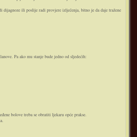
 dijagnoze ili poslije radi provjere izlječenja, bitno je da daje tražene
dlanove. Pa ako mu stanje bude jedno od sljedećih:
đene bolove treba se obratiti ljekaru opće prakse.
a.