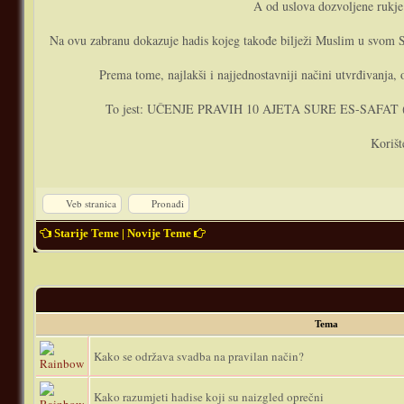
A od uslova dozvoljene rukje (
Na ovu zabranu dokazuje hadis kojeg takođe bilježi Muslim u svom Sa
Prema tome, najlakši i najjednostavniji načini utvrđivanja, 
To jest: UČENJE PRAVIH 10 AJETA SURE ES-SAFAT 
Korišt
Veb stranica
Pronađi
Starije Teme
|
Novije Teme
Tema
Kako se održava svadba na pravilan način?
Kako razumjeti hadise koji su naizgled oprečni