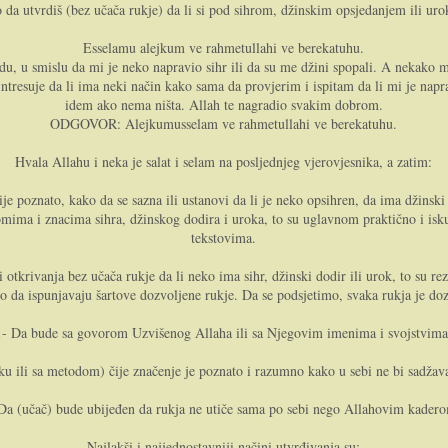
 da utvrdiš (bez učača rukje) da li si pod sihrom, džinskim opsjedanjem ili ur
Esselamu alejkum ve rahmetullahi ve berekatuhu.
du, u smislu da mi je neko napravio sihr ili da su me džini spopali. A nekak
ntresuje da li ima neki način kako sama da provjerim i ispitam da li mi je napr
idem ako nema ništa. Allah te nagradio svakim dobrom.
ODGOVOR: Alejkumusselam ve rahmetullahi ve berekatuhu.
Hvala Allahu i neka je salat i selam na posljednjeg vjerovjesnika, a zatim:
je poznato, kako da se sazna ili ustanovi da li je neko opsihren, da ima džinski
omima i znacima sihra, džinskog dodira i uroka, to su uglavnom praktično i isku
tekstovima.
 otkrivanja bez učača rukje da li neko ima sihr, džinski dodir ili urok, to su re
no da ispunjavaju šartove dozvoljene rukje. Da se podsjetimo, svaka rukja je dozv
1- Da bude sa govorom Uzvišenog Allaha ili sa Njegovim imenima i svojstvima
u ili sa metodom) čije značenje je poznato i razumno kako u sebi ne bi sadžavala
Da (učač) bude ubijeđen da rukja ne utiče sama po sebi nego Allahovim kader
Najlakši i najjednostavniji načini utvrđivanja su: