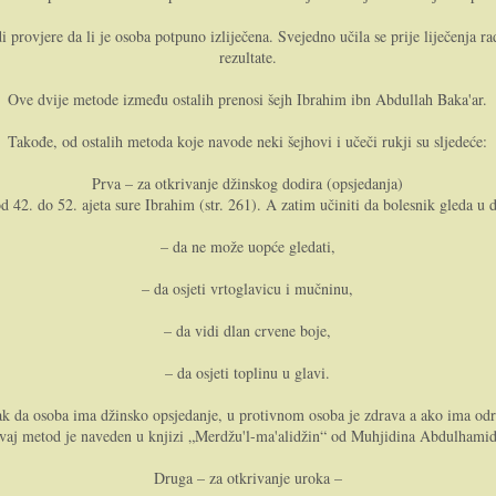
provjere da li je osoba potpuno izliječena. Svejedno učila se prije liječenja radi
rezultate.
Ove dvije metode između ostalih prenosi šejh Ibrahim ibn Abdullah Baka'ar.
Takođe, od ostalih metoda koje navode neki šejhovi i učeči rukji su sljedeće:
Prva – za otkrivanje džinskog dodira (opsjedanja)
42. do 52. ajeta sure Ibrahim (str. 261). A zatim učiniti da bolesnik gleda u 
– da ne može uopće gledati,
– da osjeti vrtoglavicu i mučninu,
– da vidi dlan crvene boje,
– da osjeti toplinu u glavi.
k da osoba ima džinsko opsjedanje, u protivnom osoba je zdrava a ako ima odre
vaj metod je naveden u knjizi „Merdžu'l-ma'alidžin“ od Muhjidina Abdulhamid
Druga – za otkrivanje uroka –