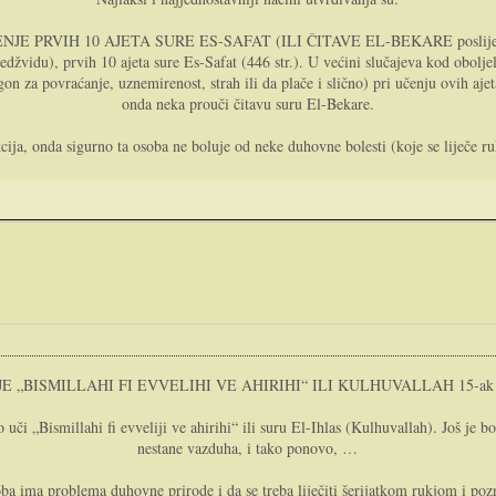
ENJE PRVIH 10 AJETA SURE ES-SAFAT (ILI ČITAVE EL-BEKARE poslije 
edžvidu), prvih 10 ajeta sure Es-Safat (446 str.). U većini slučajeva kod obolje
agon za povraćanje, uznemirenost, strah ili da plače i slično) pri učenju ovih a
onda neka prouči čitavu suru El-Bekare.
cija, onda sigurno ta osoba ne boluje od neke duhovne bolesti (koje se liječe r
E „BISMILLAHI FI EVVELIHI VE AHIRIHI“ ILI KULHUVALLAH 15-ak 
uči „Bismillahi fi evveliji ve ahirihi“ ili suru El-Ihlas (Kulhuvallah). Još je
nestane vazduha, i tako ponovo, …
oba ima problema duhovne prirode i da se treba liječiti šerijatkom rukjom i pozn