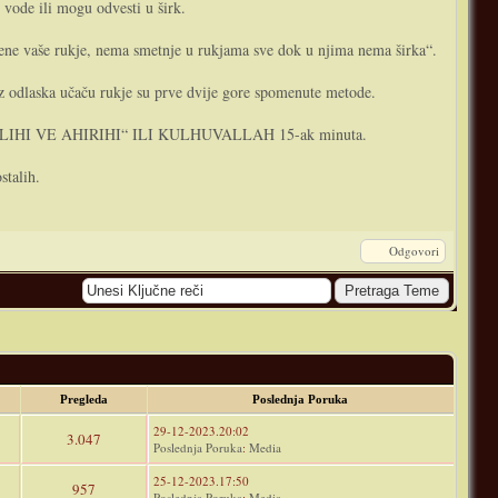
e vode ili mogu odvesti u širk.
mene vaše rukje, nema smetnje u rukjama sve dok u njima nema širka“.
 bez odlaska učaču rukje su prve dvije gore spomenute metode.
ELIHI VE AHIRIHI“ ILI KULHUVALLAH 15-ak minuta.
stalih.
Odgovori
Pregleda
Poslednja Poruka
29-12-2023.20:02
3.047
Poslednja Poruka
:
Media
25-12-2023.17:50
957
Poslednja Poruka
:
Media