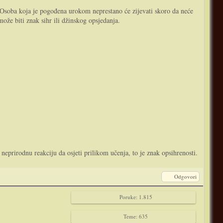
. Osoba koja je pogođena urokom neprestano će zijevati skoro da neće
že biti znak sihr ili džinskog opsjedanja.
neprirodnu reakciju da osjeti prilikom učenja, to je znak opsihrenosti.
Odgovori
Poruke: 1.815
Teme: 635