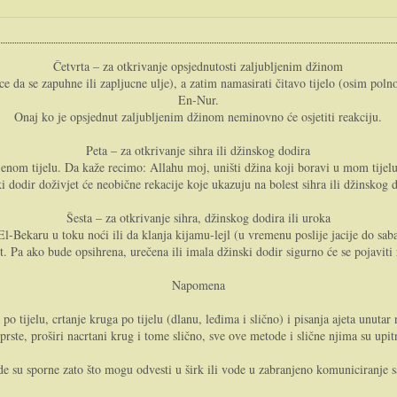
Četvrta – za otkrivanje opsjednutosti zaljubljenim džinom
 da se zapuhne ili zapljucne ulje), a zatim namasirati čitavo tijelo (osim poln
En-Nur.
Onaj ko je opsjednut zaljubljenim džinom neminovno će osjetiti reakciju.
Peta – za otkrivanje sihra ili džinskog dodira
jenom tijelu. Da kaže recimo: Allahu moj, uništi džina koji boravi u mom tijel
i dodir doživjet će neobične rekacije koje ukazuju na bolest sihra ili džinskog 
Šesta – za otkrivanje sihra, džinskog dodira ili uroka
-Bekaru u toku noći ili da klanja kijamu-lejl (u vremenu poslije jacije do sa
 Pa ako bude opsihrena, urečena ili imala džinski dodir sigurno će se pojaviti r
Napomena
o tijelu, crtanje kruga po tijelu (dlanu, leđima i slično) i pisanja ajeta unutar 
rste, proširi nacrtani krug i tome slično, sve ove metode i slične njima su upitn
e su sporne zato što mogu odvesti u širk ili vode u zabranjeno komuniciranje s