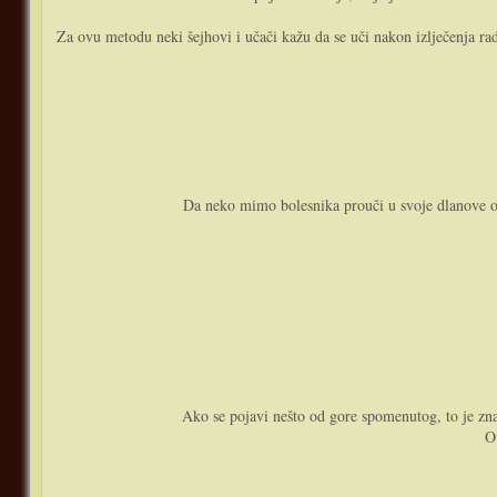
Za ovu metodu neki šejhovi i učači kažu da se uči nakon izlječenja radi 
Da neko mimo bolesnika prouči u svoje dlanove od 
Ako se pojavi nešto od gore spomenutog, to je zna
O