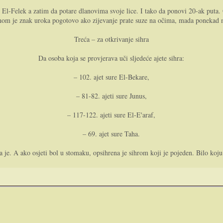
u El-Felek a zatim da potare dlanovima svoje lice. I tako da ponovi 20-ak puta
inom je znak uroka pogotovo ako zijevanje prate suze na očima, mada ponekad mo
Treća – za otkrivanje sihra
Da osoba koja se provjerava uči sljedeće ajete sihra:
– 102. ajet sure El-Bekare,
– 81-82. ajeti sure Junus,
– 117-122. ajeti sure El-E'araf,
– 69. ajet sure Taha.
a je. A ako osjeti bol u stomaku, opsihrena je sihrom koji je pojeden. Bilo koju 