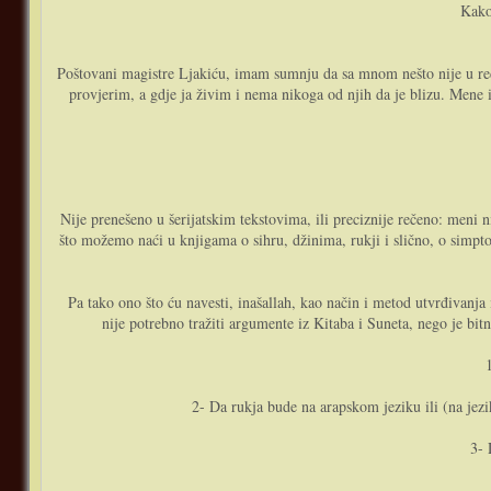
Kako
Poštovani magistre Ljakiću, imam sumnju da sa mnom nešto nije u re
provjerim, a gdje ja živim i nema nikoga od njih da je blizu. Mene i
Nije prenešeno u šerijatskim tekstovima, ili preciznije rečeno: meni ni
što možemo naći u knjigama o sihru, džinima, rukji i slično, o simpt
Pa tako ono što ću navesti, inašallah, kao način i metod utvrđivanja i
nije potrebno tražiti argumente iz Kitaba i Suneta, nego je bit
2- Da rukja bude na arapskom jeziku ili (na jezik
3- 