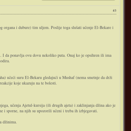
#3
og organa i dubure) tim uljem. Poslije toga slušati učenje El-Bekare i
u. I da ponavlja ovu dovu nekoliko puta. Onaj ko je opsihren ili ima
dodira.
baha) učeći suru El-Bekaru gledajući u Mushaf (nema smetnje da drži
eakcije koje ukazuju na te bolesti.
njega, učenja Ajetul-kursija (ili drugih ajeta) i zaklinjanja džina ako je
e i sporne, na njih su upozorili učeni i treba ih izbjegavati.
a džinima.