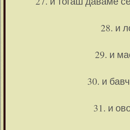
27. и тогаш даваме с
28. и л
29. и м
30. и бав
31. и ов