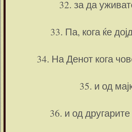
32. за да ужива
33. Па, кога ќе до
34. На Денот кога чов
35. и од мај
36. и од другарите