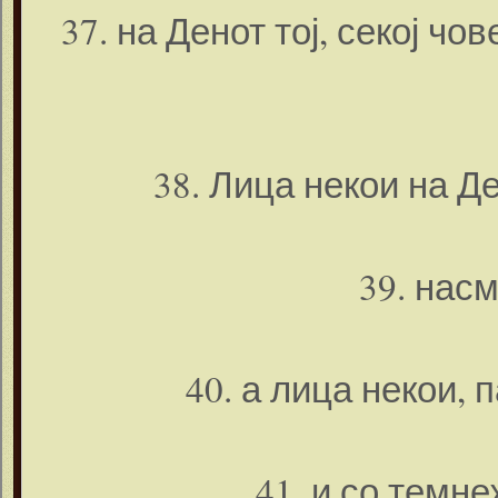
37. на Денот тој, секој чо
38. Лица некои на Де
39. нас
40. а лица некои, 
41. и со темн