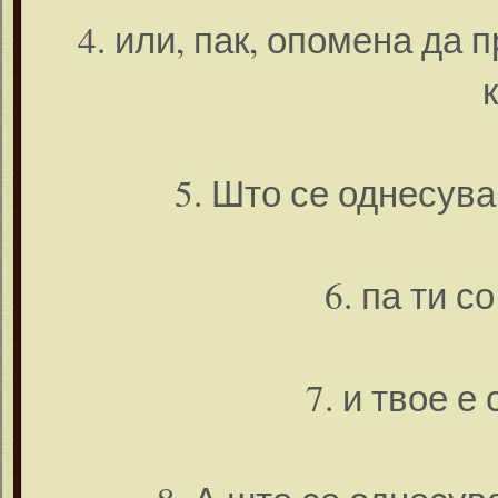
4. или, пак, опомена да 
5. Што се однесува 
6. па ти с
7. и твое е