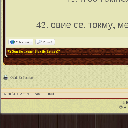
42. овие се, токму, 
Veb stranica
Pronađi
Starije Teme
|
Novije Teme
Oblik Za Štampu
Kontakt
|
Arhiva
|
Novo
|
Traži
©
I
WI