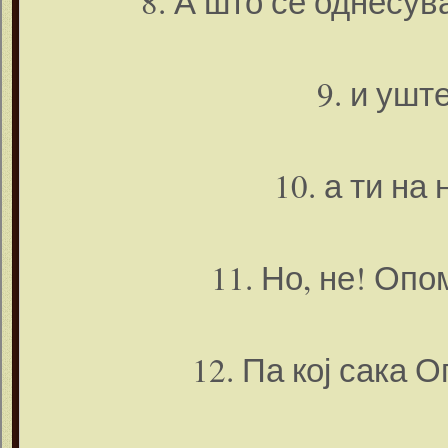
8. А што се однесува
9. и ушт
10. а ти на
11. Но, не! Опо
12. Па кој сака 