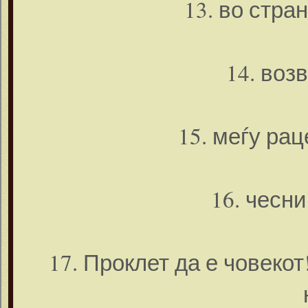
13. во стра
14. воз
15. меѓу ра
16. чесн
17. Проклет да е човеко