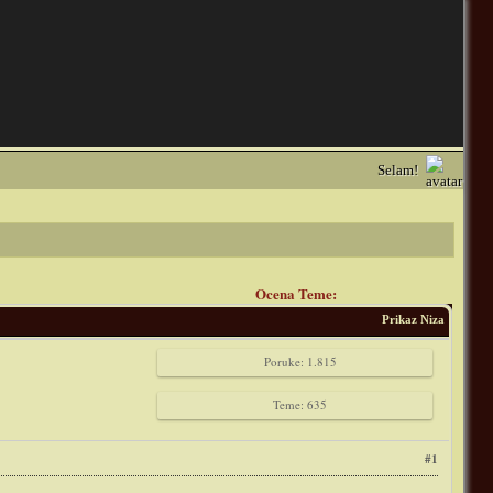
Selam!
Ocena Teme:
Prikaz Niza
Poruke: 1.815
Teme: 635
#1