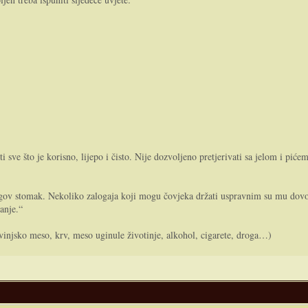
 sve što je korisno, lijepo i čisto. Nije dozvoljeno pretjerivati sa jelom i piće
egov stomak. Nekoliko zalogaja koji mogu čovjeka držati uspravnim su mu dovolj
anje.“
vinjsko meso, krv, meso uginule životinje, alkohol, cigarete, droga…)