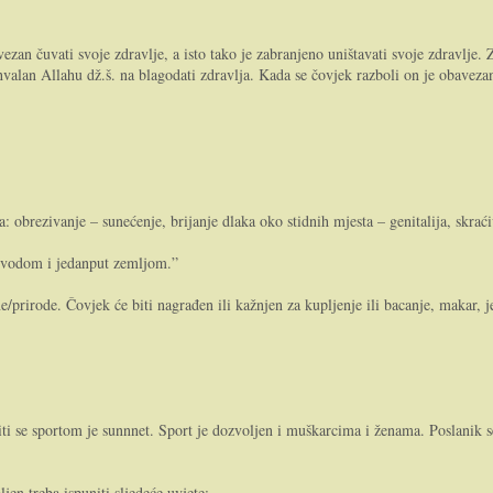
an čuvati svoje zdravlje, a isto tako je zabranjeno uništavati svoje zdravlje. Z
valan Allahu dž.š. na blagodati zdravlja. Kada se čovjek razboli on je obavezan tra
ka: obrezivanje – sunećenje, brijanje dlaka oko stidnih mjesta – genitalija, skra
ta vodom i jedanput zemljom.”
/prirode. Čovjek će biti nagrađen ili kažnjen za kupljenje ili bacanje, makar, j
aviti se sportom je sunnnet. Sport je dozvoljen i muškarcima i ženama. Poslani
jen treba ispuniti sljedeće uvjete: