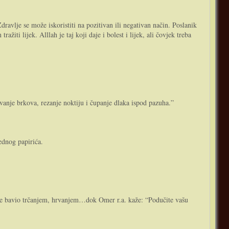
dravlje se može iskoristiti na pozitivan ili negativan način. Poslanik
žiti lijek. Alllah je taj koji daje i bolest i lijek, ali čovjek treba
ćivanje brkova, rezanje noktiju i čupanje dlaka ispod pazuha.”
ednog papirića.
k se bavio trčanjem, hrvanjem…dok Omer r.a. kaže: “Podučite vašu