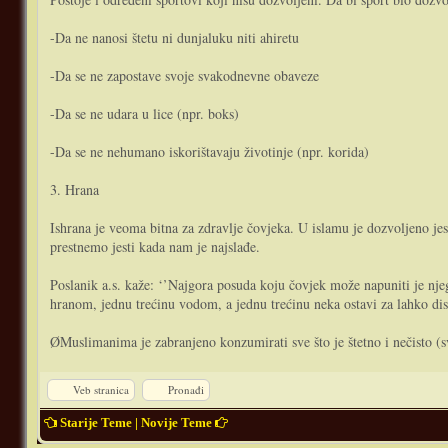
-Da ne nanosi štetu ni dunjaluku niti ahiretu
-Da se ne zapostave svoje svakodnevne obaveze
-Da se ne udara u lice (npr. boks)
-Da se ne nehumano iskorištavaju životinje (npr. korida)
3. Hrana
Ishrana je veoma bitna za zdravlje čovjeka. U islamu je dozvoljeno jesti
prestnemo jesti kada nam je najslađe.
Poslanik a.s. kaže: ‘’Najgora posuda koju čovjek može napuniti je nj
hranom, jednu trećinu vodom, a jednu trećinu neka ostavi za lahko dis
ØMuslimanima je zabranjeno konzumirati sve što je štetno i nečisto (s
Veb stranica
Pronađi
Starije Teme
|
Novije Teme