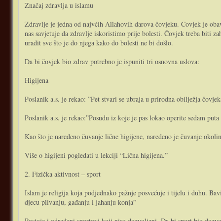
Značaj zdravlja u islamu
Zdravlje je jedna od najvćih Allahovih darova čovjeku. Čovjek je obavez
nas savjetuje da zdravlje iskoristimo prije bolesti. Čovjek treba biti zah
uradit sve što je do njega kako do bolesti ne bi došlo.
Da bi čovjek bio zdrav potrebno je ispuniti tri osnovna uslova:
Higijena
Poslanik a.s. je rekao: ”Pet stvari se ubraja u prirodna obilježja čovje
Poslanik a.s. je rekao:”Posudu iz koje je pas lokao operite sedam pu
Kao što je naređeno čuvanje lične higijene, naređeno je čuvanje okoline
Više o higijeni pogledati u lekciji “Lična higijena.”
2. Fizička aktivnost – sport
Islam je religija koja podjednako pažnje posvećuje i tijelu i duhu. B
djecu plivanju, gađanju i jahanju konja”
Postoje i određeni sportovi koji nisu dozvoljeni. Da bi sport bio dozvol