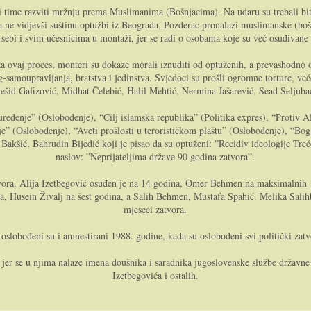
i time razviti mržnju prema Muslimanima (Bošnjacima). Na udaru su trebali bi
a ne vidjevši suštinu optužbi iz Beograda, Pozderac pronalazi muslimanske (boš
bi i svim učesnicima u montaži, jer se radi o osobama koje su već osuđivane p
za ovaj proces, monteri su dokaze morali iznuditi od optuženih, a prevashodno 
og-samoupravljanja, bratstva i jedinstva. Svjedoci su prošli ogromne torture, veće
šid Gafizović, Midhat Čelebić, Halil Mehtić, Nermina Jašarević, Sead Seljubac,
uređenje” (Oslobođenje), “Cilj islamska republika” (Politika expres), “Protiv All
” (Oslobođenje), “Aveti prošlosti u terorističkom plaštu” (Oslobođenje), “Bog u 
kšić, Bahrudin Bijedić koji je pisao da su optuženi: ”Recidiv ideologije Treć
naslov: ”Neprijateljima države 90 godina zatvora”.
atvora. Alija Izetbegović osuđen je na 14 godina, Omer Behmen na maksimalni
, Husein Živalj na šest godina, a Salih Behmen, Mustafa Spahić. Melika Salihb
mjeseci zatvora.
 oslobođeni su i amnestirani 1988. godine, kada su oslobođeni svi politički zatvo
er se u njima nalaze imena doušnika i saradnika jugoslovenske službe državne b
Izetbegovića i ostalih.