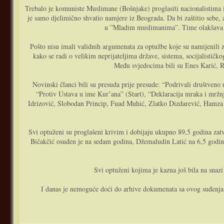
Trebalo je komuniste Muslimane (Bošnjake) proglasiti nacionalistima 
je samo djelimično shvatio namjere iz Beograda. Da bi zaštitio sebe, 
u ”Mladim muslimanima”. Time olakšava se
Pošto nisu imali validnih argumenata za optužbe koje su namijenili 
kako se radi o velikim neprijateljima države, sistema, socijalističk
Među svjedocima bili su Enes Karić, Re
Novinski članci bili su presuda prije presude: “Podrivali društveno 
“Protiv Ustava u ime Kur’ana” (Start), “Deklaracija mraka i mržnje
Idrizović, Slobodan Princip, Fuad Muhić, Zlatko Dizdarević, Hamza Ba
Svi optuženi su proglašeni krivim i dobijaju ukupno 89,5 godina z
Bičakčić osuđen je na sedam godina, Džemaludin Latić na 6,5 godina
Svi optuženi kojima je kazna još bila na snazi
I danas je nemoguće doći do arhive dokumenata sa ovog suđenja j