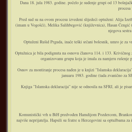
Dana 18. jula 1983. godine. počelo je suđenje grupi od 13 bošnjačk
procesa 
Pred sud su na ovom procesu izvedeni slijedeći optuženi: Alija Iz
(imam u Vogošći), Melika Salihbegović (književnica), Hasan Čengić (
njegova sestr
Optuženi Rušid Prguda, inače teški srčani bolesnik, umro je za vr
Optužnica je bila podignuta na osnovu članova 114. i 133. Krivičnog z
organizovanu grupu koja je imala za namjeru rušenje p
Osnov za montiranje procesa nađen je u knjizi ”Islamska deklaraci
januaru 1983. godine (tada zvanično za S
Knjiga ”Islamska deklaracija” nije se odnosila na SFRJ, ali je pisan
Komunistički vrh u BiH predvođen Hamdijom Pozdercom, Brankom Mik
najviše neprijatelja. Hapsili su fratre u Hercegovini sa optužbama z