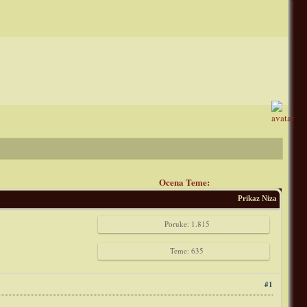
Ocena Teme:
Prikaz Niza
Poruke: 1.815
Teme: 635
#1