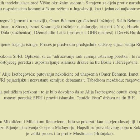
ih intelektualaca pred Višim okružnim sudom u Sarajevu za djela protiv naroda i
u raspadajućem komunističkom režimu u Jugoslaviji, kao i jedan od najkontrov
etbegović (pravnik u penziji), Omer Behmen (građevinski inžinjer), Salih Behme
imam u Stocu), Ismet Kasumagić (inžinjer metalurgije, ekspert UN-a), Husein Ži
a Đula (službenica), Džemaludin Latić (profesor u GHB medresi) i Derviš Đurđe
ijeme trajanja istrage. Proces je predvodio predsjednik sudskog vijeća sudija R
akona SFRJ. Optuženi su za ”udruživanje radi rušenja ustavnog poretka”, te radi
ostojećeg poretka i uspostavljanje islamske države na tlu Bosne i Hercegovine, 
ja” Alije Izetbegovića; putovanju nekolicine od uhapšenih (Omer Behmen, Ismet
FRJ prijateljsku i nesvrstanu zemlju); debatama u Tabačkom mesdžidu; razgov
a političkim jezikom i to je bilo dovoljno da se Alija Izetbegović optuži zbog pis
ustavni poredak SFRJ i praviti islamsku, ”etnički čistu” državu na tlu BiH.
ulićem i Milankom Renovicom, htio se pokazati kao najvjerodostojniji i najj
a izmišljanje ukazivanja Gospe u Međugorju. Hapsili su pravoslavnog popa u So
je veliki proces i to protiv Muslimana (Bošnjaka).