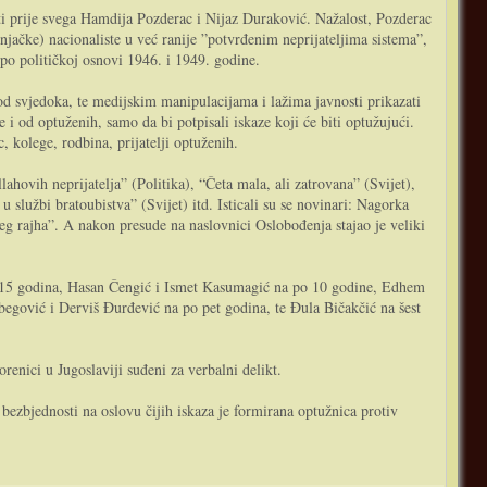
ti prije svega Hamdija Pozderac i Nijaz Duraković. Nažalost, Pozderac
njačke) nacionaliste u već ranije ”potvrđenim neprijateljima sistema”,
o političkoj osnovi 1946. i 1949. godine.
od svjedoka, te medijskim manipulacijama i lažima javnosti prikazati
 i od optuženih, samo da bi potpisali iskaze koji će biti optužujući.
 kolege, rodbina, prijatelji optuženih.
ahovih neprijatelja” (Politika), “Četa mala, ali zatrovana” (Svijet),
službi bratoubistva” (Svijet) itd. Isticali su se novinari: Nagorka
eg rajha”. A nakon presude na naslovnici Oslobođenja stajao je veliki
h 15 godina, Hasan Čengić i Ismet Kasumagić na po 10 godine, Edhem
egović i Derviš Đurđević na po pet godina, te Đula Bičakčić na šest
renici u Jugoslaviji suđeni za verbalni delikt.
ezbjednosti na oslovu čijih iskaza je formirana optužnica protiv