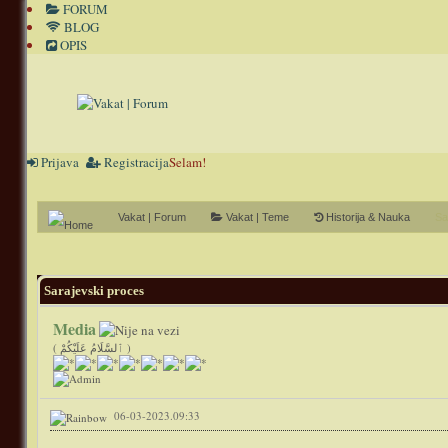
FORUM
BLOG
OPIS
Prijava
Registracija
Selam!
Vakat | Forum
Vakat | Teme
Historija & Nauka
Sa
0 Glasov(a) - 0 Prosečno
1
2
3
4
5
Sarajevski proces
Media
( ٱلسَّلَامُ عَلَيْكُمْ )
06-03-2023.09:33