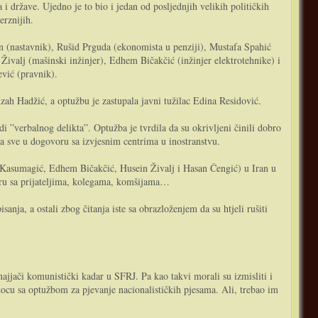
 države. Ujedno je to bio i jedan od posljednjih velikih političkih
erznijih.
n (nastavnik), Rušid Prguda (ekonomista u penziji), Mustafa Spahić
valj (mašinski inžinjer), Edhem Bičakčić (inžinjer elektrotehnike) i
vić (pravnik).
izah Hadžić, a optužbu je zastupala javni tužilac Edina Residović.
 ”verbalnog delikta”. Optužba je tvrdila da su okrivljeni činili dobro
a sve u dogovoru sa izvjesnim centrima u inostranstvu.
 Kasumagić, Edhem Bičakčić, Husein Živalj i Hasan Čengić) u Iran u
oru sa prijateljima, kolegama, komšijama…
anja, a ostali zbog čitanja iste sa obrazloženjem da su htjeli rušiti
ači komunistički kadar u SFRJ. Pa kao takvi morali su izmisliti i
kocu sa optužbom za pjevanje nacionalističkih pjesama. Ali, trebao im