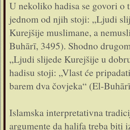
U nekoliko hadisa se govori o 
jednom od njih stoji: „Ljudi sl
Kurejšije muslimane, a nemusl
Buhārī, 3495). Shodno drugom ha
„Ljudi slijede Kurejšije u dob
hadisu stoji: „Vlast će pripada
barem dva čovjeka“ (El-Buhārī
Islamska interpretativna tradic
argumente da halifa treba biti