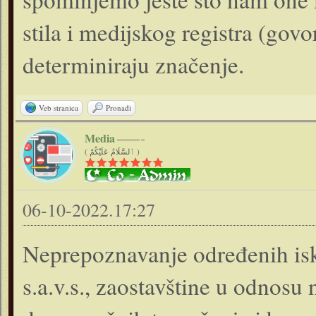
stila i medijskog registra (gov
determiniraju značenje.
Veb stranica
Pronađi
Media
( ٱلسَّلَامُ عَلَيْكُمْ )
06-10-2022.17:27
Neprepoznavanje određenih iska
s.a.v.s., zaostavštine u odnosu