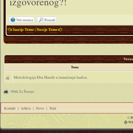
izgovorenog?!
Veb stranica
Pronađi
Starije Teme
|
Novije Teme
Vero
Tema
Metodologija Ebu Hanife u tumačenju hadisa
Oblik Za Štampu
Kontakt
|
Arhiva
|
Novo
|
Traži
©
I
WI