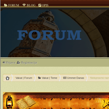
FORUM
BLOG
OPIS
Prijava
Registracija
Vakat | Forum
Vakat | Teme
Ummet Danas
Neispravno raz
ečno