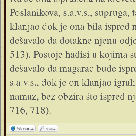
Poslanikova, s.a.v.s., supruga, t
klanjao dok je ona bila ispred n
dešavalo da dotakne njenu odj
513). Postoje hadisi u kojima sto
dešavalo da magarac bude ispred
s.a.v.s., dok je on klanjao igral
namaz, bez obzira što ispred n
716, 718).
Veb stranica
Pronađi