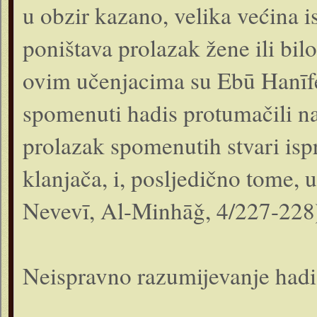
u obzir kazano, velika većina 
poništava prolazak žene ili bi
ovim učenjacima su Ebū Hanīfe,
spomenuti hadis protumačili na
prolazak spomenutih stvari isp
klanjača, i, posljedično tome,
Nevevī, Al-Minhāǧ, 4/227-228
Neispravno razumijevanje hadi