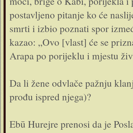
moći, brige o Kabi, porijekla i
postavljeno pitanje ko će naslij
smrti i izbio poznati spor izme
kazao: „Ovo [vlast] će se prizn
Arapa po porijeklu i mjestu živ
Da li žene odvlače pažnju klan
prođu ispred njega)?
Ebū Hurejre prenosi da je Posla