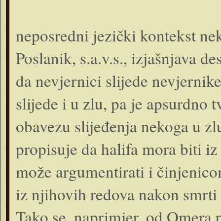
neposredni jezički kontekst ne
Poslanik, s.a.v.s., izjašnjava 
da nevjernici slijede nevjernik
slijede i u zlu, pa je apsurdno tv
obavezu slijeđenja nekoga u zlu
propisuje da halifa mora biti i
može argumentirati i činjenicom
iz njihovih redova nakon smrti 
Tako se, naprimjer, od Omera p