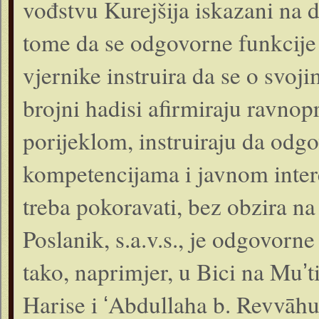
vođstvu Kurejšija iskazani na d
tome da se odgovorne funkcije d
vjernike instruira da se o svo
brojni hadisi afirmiraju ravnop
porijeklom, instruiraju da odg
kompetencijama i javnom inter
treba pokoravati, bez obzira na 
Poslanik, s.a.v.s., je odgovorn
tako, naprimjer, u Bici na Muʼt
Harise i ʻAbdullaha b. Revvāhu