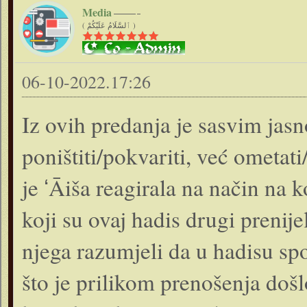
Media
( ٱلسَّلَامُ عَلَيْكُمْ )
06-10-2022.17:26
Iz ovih predanja je sasvim jas
poništiti/pokvariti, već ometat
je ʻĀiša reagirala na način na ko
koji su ovaj hadis drugi prenije
njega razumjeli da u hadisu sp
što je prilikom prenošenja došl