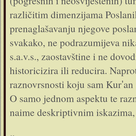
(pogrešnih i neosviještenih) tu
različitim dimenzijama Poslanikov
prenaglašavanju njegove posla
svakako, ne podrazumijeva nika
s.a.v.s., zaostavštine i ne dovo
historicizira ili reducira. Napro
raznovrsnosti koju sam Kurʼan i
O samo jednom aspektu te razn
naime deskriptivnim iskazima, b