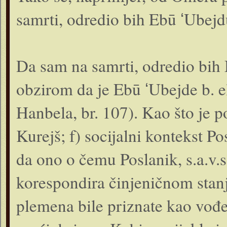
samrti, odredio bih Ebū ʻUbejdu 
Da sam na samrti, odredio bih 
obzirom da je Ebū ʻUbejde b.
Hanbela, br. 107). Kao što je 
Kurejš; f) socijalni kontekst P
da ono o čemu Poslanik, s.a.v.
korespondira činjeničnom stanj
plemena bile priznate kao vođe 