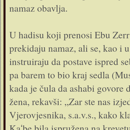
namaz obavlja.
U hadisu koji prenosi Ebu Zerr 
prekidaju namaz, ali se, kao i 
instruiraju da postave ispred s
pa barem to bio kraj sedla (Mus
kada je čula da ashabi govore 
žena, rekavši: „Zar ste nas izj
Vjerovjesnika, s.a.v.s., kako k
Kaʻbe bila ispružena na krevet