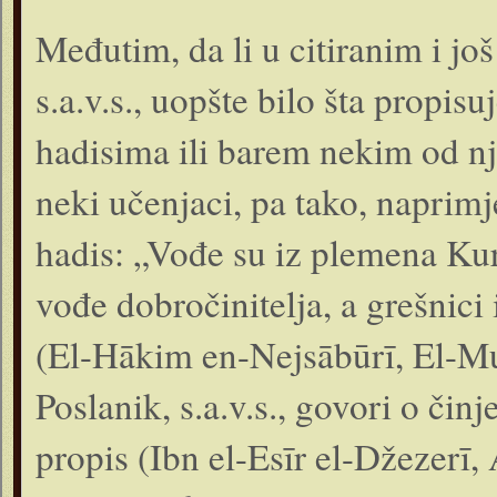
Međutim, da li u citiranim i j
s.a.v.s., uopšte bilo šta propisu
hadisima ili barem nekim od nj
neki učenjaci, pa tako, naprimj
hadis: „Vođe su iz plemena Kur
vođe dobročinitelja, a grešnici
(El-Hākim en-Nejsābūrī, El-Mu
Poslanik, s.a.v.s., govori o čin
propis (Ibn el-Esīr el-Džezerī, 