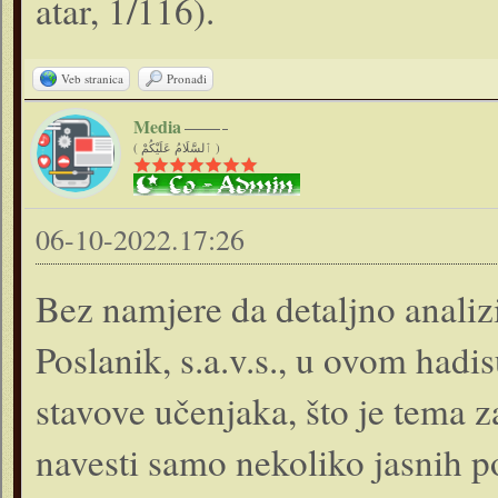
atar, 1/116).
Veb stranica
Pronađi
Media
( ٱلسَّلَامُ عَلَيْكُمْ )
06-10-2022.17:26
Bez namjere da detaljno analizi
Poslanik, s.a.v.s., u ovom hadi
stavove učenjaka, što je tema z
navesti samo nekoliko jasnih po