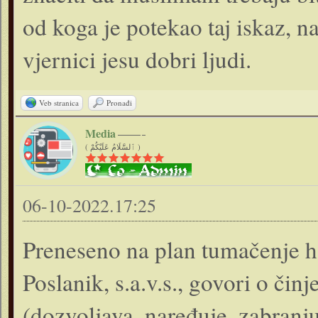
od koga je potekao taj iskaz, n
vjernici jesu dobri ljudi.
Veb stranica
Pronađi
Media
( ٱلسَّلَامُ عَلَيْكُمْ )
06-10-2022.17:25
Preneseno na plan tumačenje ha
Poslanik, s.a.v.s., govori o čin
(dozvoljava, naređuje, zabranju