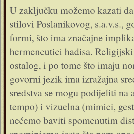
U zaključku možemo kazati da pra
stilovi Poslanikovog, s.a.v.s., 
formi, što ima značajne implika
hermeneutici hadisa. Religijski 
ostalog, i po tome što imaju no
govorni jezik ima izražajna sre
sredstva se mogu podijeliti na 
tempo) i vizuelna (mimici, gest
nećemo baviti spomenutim dist
spominjemo jeste što nam one