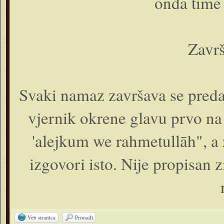
onda time 
Zavr
Svaki namaz završava se preda
vjernik okrene glavu prvo na
'alejkum we rahmetullāh", a 
izgovori isto. Nije propisan 
Veb stranica
Pronađi