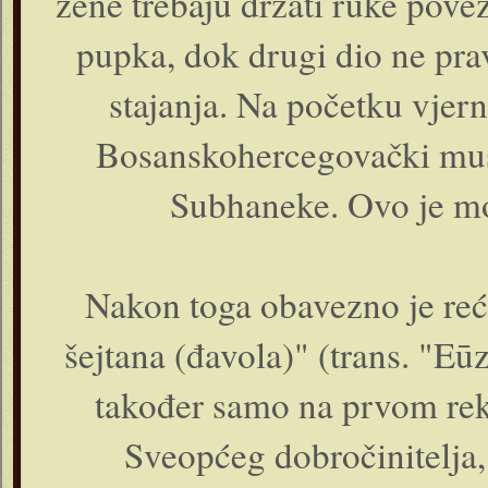
žene trebaju držati ruke pove
pupka, dok drugi dio ne pra
stajanja. Na početku vjer
Bosanskohercegovački musl
Subhaneke. Ovo je m
Nakon toga obavezno je reć
šejtana (đavola)" (trans. "Eūz
također samo na prvom reka
Sveopćeg dobročinitelja,