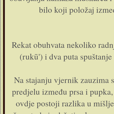
bilo koji položaj izme
Rekat obuhvata nekoliko radnji
(rukū') i dva puta spuštanj
Na stajanju vjernik zauzima 
predjelu između prsa i pupka, i
ovdje postoji razlika u mišl