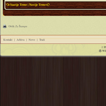
Starije Teme
|
Novije Teme
Oblik Za Štampu
Kontakt
|
Arhiva
|
Novo
|
Traži
©
I
WI