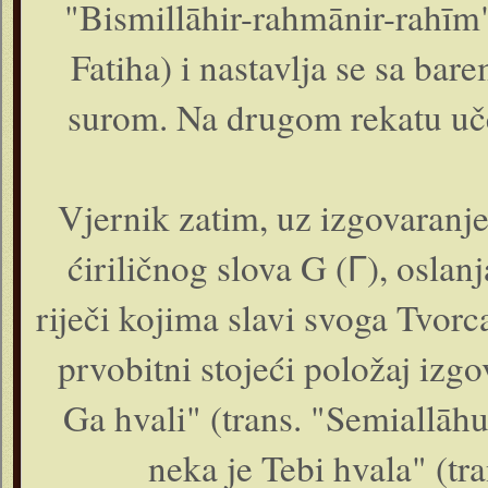
"Bismillāhir-rahmānir-rahīm")
Fatiha) i nastavlja se sa bar
surom. Na drugom rekatu uče 
Vjernik zatim, uz izgovaranje 
ćiriličnog slova G (Г), oslan
riječi kojima slavi svoga Tvorca
prvobitni stojeći položaj izgo
Ga hvali" (trans. "Semiallāhu
neka je Tebi hvala" (t