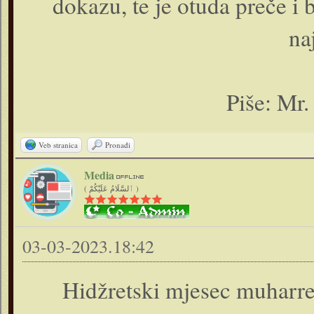
dokazu, te je otuda preče i b
na
Piše: Mr.
Veb stranica
Pronađi
Media
( ٱلسَّلَامُ عَلَيْكُمْ )
03-03-2023.18:42
Hidžretski mjesec muharre