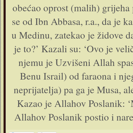
obećao oprost (malih) grijeha 
se od Ibn Abbasa, r.a., da je 
u Medinu, zatekao je židove da
je to?’ Kazali su: ‘Ovo je veli
njemu je Uzvišeni Allah spas
Benu Israil) od faraona i nj
neprijatelja) pa ga je Musa, al
Kazao je Allahov Poslanik: ‘
Allahov Poslanik postio i nar