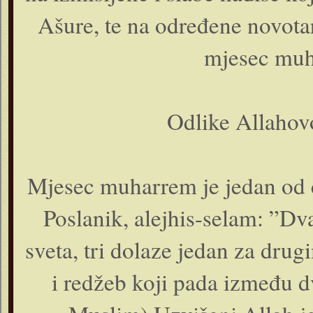
Ašure, te na određene novota
mjesec muh
Odlike Allaho
Mjesec muharrem je jedan od č
Poslanik, alejhis-selam: ”Dva
sveta, tri dolaze jedan za dru
i redžeb koji pada između d