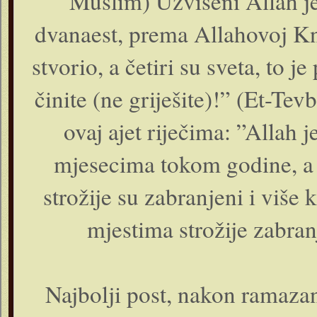
Muslim) Uzvišeni Allah je
dvanaest, prema Allahovoj Kn
stvorio, a četiri su sveta, to 
činite (ne griješite)!” (Et-Te
ovaj ajet riječima: ”Allah j
mjesecima tokom godine, a n
strožije su zabranjeni i više k
mjestima strožije zabra
Najbolji post, nakon ramaza