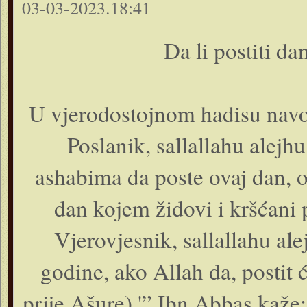
03-03-2023.18:41
Da li postiti dan
U vjerodostojnom hadisu navod
Poslanik, sallallahu alejh
ashabima da poste ovaj dan, on
dan kojem židovi i kršćani
Vjerovjesnik, sallallahu al
godine, ako Allah da, postit
prije Ašure).'” Ibn Abbas kaže: