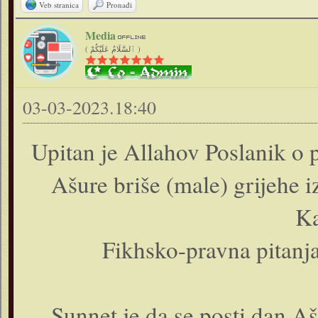
Veb stranica
Pronađi
Media
( ٱلسَّلَامُ عَلَيْكُمْ )
03-03-2023.18:40
Upitan je Allahov Poslanik o 
Ašure briše (male) grijehe 
Ka
Fikhsko-pravna pitanj
– Sunnet je da se posti dan A