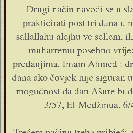
Drugi način navodi se u sl
prakticirati post tri dana u 
sallallahu alejhu ve sellem, ili
muharremu posebno vrijed
predanjima. Imam Ahmed i drugi
dana ako čovjek nije siguran 
mogućnost da dan Ašure bude p
3/57, El-Medžmua, 6/
Trećem načinu treba pribjeći a