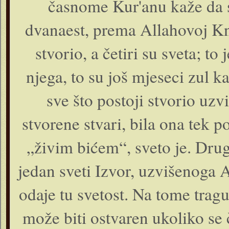
časnome Kur'anu kaže da s
dvanaest, prema Allahovoj Kn
stvorio, a četiri su sveta; to
njega, to su još mjeseci zul k
sve što postoji stvorio uzv
stvorene stvari, bila ona tek 
„živim bićem“, sveto je. Drug
jedan sveti Izvor, uzvišenoga
odaje tu svetost. Na tome trag
može biti ostvaren ukoliko se