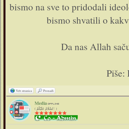
bismo na sve to pridodali ideo
bismo shvatili o kakvo
Da nas Allah sač
Piše:
Veb stranica
Pronađi
Media
( ٱلسَّلَامُ عَلَيْكُمْ )