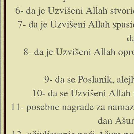
6- da je Uzvišeni Allah stvor
7- da je Uzvišeni Allah spasi
d
8- da je Uzvišeni Allah opr
9- da se Poslanik, ale
10- da se Uzvišeni Allah
11- posebne nagrade za namaze
dan Ašur
12- oživljavanje noći Ašure p