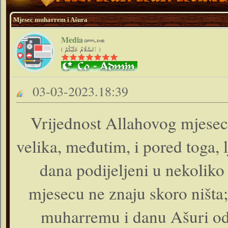
Mjesec muharrem i Ašura
Media
( ٱلسَّلَامُ عَلَيْكُمْ )
03-03-2023.18:39
Vrijednost Allahovog mjesec
velika, međutim, i pored toga,
dana podijeljeni u nekoliko
mjesecu ne znaju skoro ništa
muharremu i danu Ašuri odr