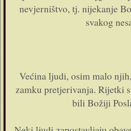
nevjerništvo, tj. nijekanje 
svakog nesa
Većina ljudi, osim malo njih,
zamku pretjerivanja. Rijetki 
bili Božiji Pos
Neki ljudi zapostavljaju obave