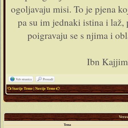
ogoljavaju misi. To je pjena k
pa su im jednaki istina i laž
poigravaju se s njima i obl
Ibn Kajjim
Veb stranica
Pronađi
Starije Teme
|
Novije Teme
Vero
Tema