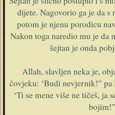
Šejtan je slično postupio i s 
dijete. Nagovorio ga je da s 
potom je njenu porodicu nave
Nakon toga naredio mu je da m
šejtan je onda pobj
Allah, slavljen neka je, obj
čovjeku: ‘Budi nevjernik!” pa
‘Ti se mene više ne tičeš, ja 
bojim!”