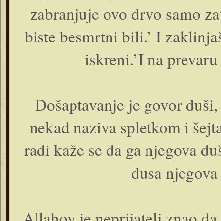
zabranjuje ovo drvo samo zato
biste besmrtni bili.’ I zaklinj
iskreni.’I na prevaru
Došaptavanje je govor duši, 
nekad naziva spletkom i šejt
radi kaže se da ga njegova du
dusa njegova 
Allahov je neprijatelj znao da