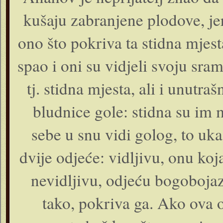
kušaju zabranjene plodove, jer 
ono što pokriva ta stidna mjesta
spao i oni su vidjeli svoju sr
tj. stidna mjesta, ali i unutra
bludnice gole: stidna su im 
sebe u snu vidi golog, to uk
dvije odjeće: vidljivu, onu koja
nevidljivu, odjeću bogobojazn
tako, pokriva ga. Ako ova 