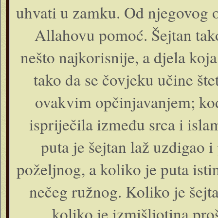
uhvati u zamku. Od njegovog o
Allahovu pomoć. Šejtan tako
nešto najkorisnije, a djela koj
tako da se čovjeku učine št
ovakvim opčinjavanjem; kod 
ispriječila između srca i isl
puta je šejtan laž uzdigao i 
poželjnog, a koliko je puta ist
nečeg ružnog. Koliko je šejtan
koliko je izmišljotina pro