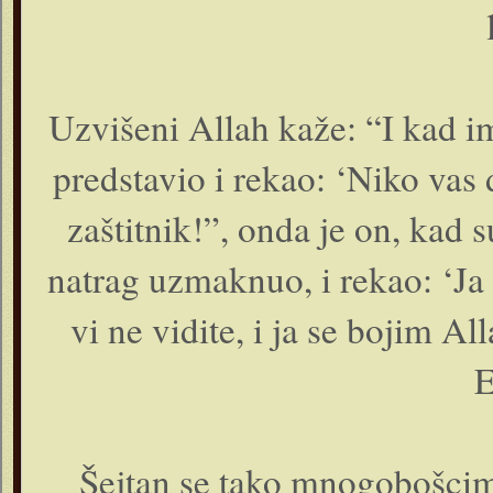
Uzvišeni Allah kaže: “I kad im
predstavio i rekao: ‘Niko vas 
zaštitnik!”, onda je on, kad 
natrag uzmaknuo, i rekao: ‘Ja
vi ne vidite, i ja se bojim Al
E
Šejtan se tako mnogobošcima