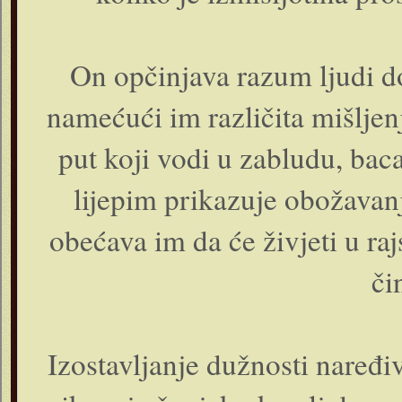
On opčinjava razum ljudi do
namećući im različita mišljenj
put koji vodi u zabludu, bac
lijepim prikazuje obožavan
obećava im da će živjeti u ra
či
Izostavljanje dužnosti naređi