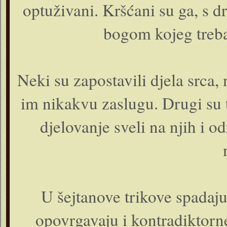
optuživani. Kršćani su ga, s d
bogom kojeg treba
Neki su zapostavili djela srca,
im nikakvu zaslugu. Drugi su to
djelovanje sveli na njih i o
U šejtanove trikove spadaju 
opovrgavaju i kontradiktor