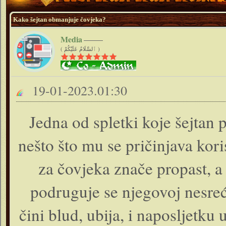
Kako šejtan obmanjuje čovjeka?
Media
( ٱلسَّلَامُ عَلَيْكُمْ )
19-01-2023.01:30
Jedna od spletki koje šejtan 
nešto što mu se pričinjava kor
za čovjeka znače propast, a
podruguje se njegovoj nesreć
čini blud, ubija, i naposljetku