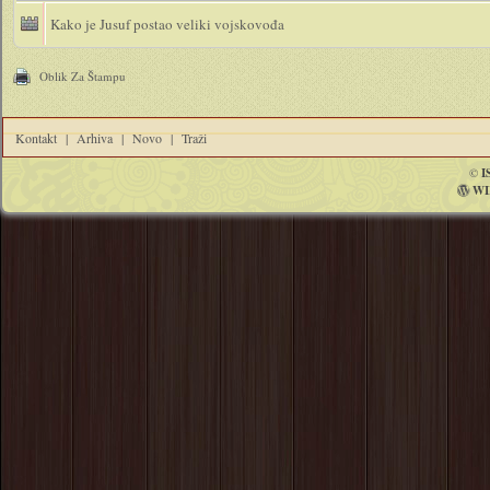
Kako je Jusuf postao veliki vojskovođa
Oblik Za Štampu
Kontakt
|
Arhiva
|
Novo
|
Traži
©
I
WI